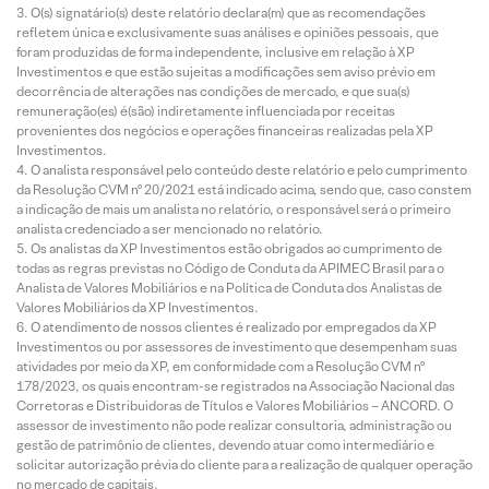
O(s) signatário(s) deste relatório declara(m) que as recomendações
refletem única e exclusivamente suas análises e opiniões pessoais, que
foram produzidas de forma independente, inclusive em relação à XP
Investimentos e que estão sujeitas a modificações sem aviso prévio em
decorrência de alterações nas condições de mercado, e que sua(s)
remuneração(es) é(são) indiretamente influenciada por receitas
provenientes dos negócios e operações financeiras realizadas pela XP
Investimentos.
O analista responsável pelo conteúdo deste relatório e pelo cumprimento
da Resolução CVM nº 20/2021 está indicado acima, sendo que, caso constem
a indicação de mais um analista no relatório, o responsável será o primeiro
analista credenciado a ser mencionado no relatório.
Os analistas da XP Investimentos estão obrigados ao cumprimento de
todas as regras previstas no Código de Conduta da APIMEC Brasil para o
Analista de Valores Mobiliários e na Política de Conduta dos Analistas de
Valores Mobiliários da XP Investimentos.
O atendimento de nossos clientes é realizado por empregados da XP
Investimentos ou por assessores de investimento que desempenham suas
atividades por meio da XP, em conformidade com a Resolução CVM nº
178/2023, os quais encontram-se registrados na Associação Nacional das
Corretoras e Distribuidoras de Títulos e Valores Mobiliários – ANCORD. O
assessor de investimento não pode realizar consultoria, administração ou
gestão de patrimônio de clientes, devendo atuar como intermediário e
solicitar autorização prévia do cliente para a realização de qualquer operação
no mercado de capitais.