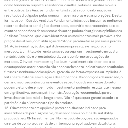
como tendência, suporte, resistência, candles, volumes, médias móveis
entre outros. Já a Análise Fundamentalista utiliza como informação os
resultados divulgados pelas companhias emissoras e suas projeções. Desta
forma, as opiniões dos Analistas Fundamentalistas, que buscam os melhores
retornos dadas as condições de mercado, o cenário macroeconômico e os
eventos específicos da empresa e do setor, podem divergir das opiniões dos
Analistas Técnicos, que visam identificar os movimentos mais prováveis dos
preços dos ativos, com utilização de “stops” para limitar as possíveis perdas.
Ação é uma fração do capital de uma empresa que é negociada no
mercado. É um título de renda variável, ou seja, um investimento no qual a
rentabilidade não é preestabelecida, varia conforme as cotações de
mercado. O investimento em ações é um investimento de alto risco e os
desempenhos anteriores não são necessariamente indicativos de resultados
futuros e nenhuma declaração ou garantia, de forma expressa ou implícita, é
feita neste material em relação a desempenhos. As condições de mercado, o
cenário macroeconômico, os eventos específicos da empresa e do setor
podem afetar o desempenho do investimento, podendo resultar até mesmo
em significativas perdas patrimoniais. A duração recomendada para o
investimento é de médio-longo prazo. Não há quaisquer garantias sobre o
patrimônio do cliente neste tipo de produto.
O investimento em opções é preferencialmente indicado para
investidores de perfil agressivo, de acordo com a política de suitability
praticada pela XP Investimentos. No mercado de opções, são negociados
direitos de compra ou venda de um bem por preço fixado em data futura,