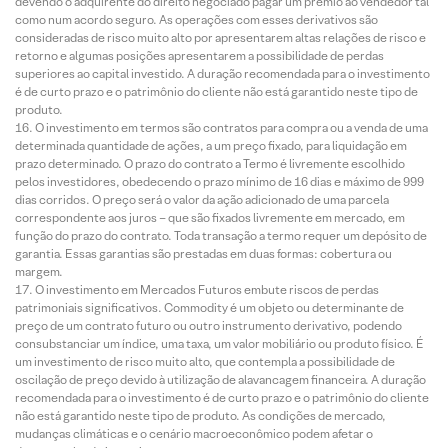
devendo o adquirente do direito negociado pagar um prêmio ao vendedor tal
como num acordo seguro. As operações com esses derivativos são
consideradas de risco muito alto por apresentarem altas relações de risco e
retorno e algumas posições apresentarem a possibilidade de perdas
superiores ao capital investido. A duração recomendada para o investimento
é de curto prazo e o patrimônio do cliente não está garantido neste tipo de
produto.
O investimento em termos são contratos para compra ou a venda de uma
determinada quantidade de ações, a um preço fixado, para liquidação em
prazo determinado. O prazo do contrato a Termo é livremente escolhido
pelos investidores, obedecendo o prazo mínimo de 16 dias e máximo de 999
dias corridos. O preço será o valor da ação adicionado de uma parcela
correspondente aos juros – que são fixados livremente em mercado, em
função do prazo do contrato. Toda transação a termo requer um depósito de
garantia. Essas garantias são prestadas em duas formas: cobertura ou
margem.
O investimento em Mercados Futuros embute riscos de perdas
patrimoniais significativos. Commodity é um objeto ou determinante de
preço de um contrato futuro ou outro instrumento derivativo, podendo
consubstanciar um índice, uma taxa, um valor mobiliário ou produto físico. É
um investimento de risco muito alto, que contempla a possibilidade de
oscilação de preço devido à utilização de alavancagem financeira. A duração
recomendada para o investimento é de curto prazo e o patrimônio do cliente
não está garantido neste tipo de produto. As condições de mercado,
mudanças climáticas e o cenário macroeconômico podem afetar o