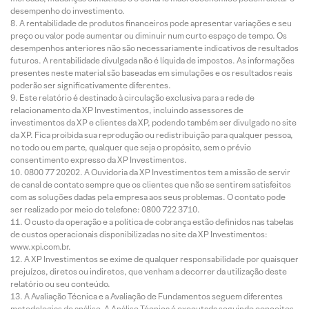
desempenho do investimento.
A rentabilidade de produtos financeiros pode apresentar variações e seu
preço ou valor pode aumentar ou diminuir num curto espaço de tempo. Os
desempenhos anteriores não são necessariamente indicativos de resultados
futuros. A rentabilidade divulgada não é líquida de impostos. As informações
presentes neste material são baseadas em simulações e os resultados reais
poderão ser significativamente diferentes.
Este relatório é destinado à circulação exclusiva para a rede de
relacionamento da XP Investimentos, incluindo assessores de
investimentos da XP e clientes da XP, podendo também ser divulgado no site
da XP. Fica proibida sua reprodução ou redistribuição para qualquer pessoa,
no todo ou em parte, qualquer que seja o propósito, sem o prévio
consentimento expresso da XP Investimentos.
0800 77 20202. A Ouvidoria da XP Investimentos tem a missão de servir
de canal de contato sempre que os clientes que não se sentirem satisfeitos
com as soluções dadas pela empresa aos seus problemas. O contato pode
ser realizado por meio do telefone: 0800 722 3710.
O custo da operação e a política de cobrança estão definidos nas tabelas
de custos operacionais disponibilizadas no site da XP Investimentos:
www.xpi.com.br.
A XP Investimentos se exime de qualquer responsabilidade por quaisquer
prejuízos, diretos ou indiretos, que venham a decorrer da utilização deste
relatório ou seu conteúdo.
A Avaliação Técnica e a Avaliação de Fundamentos seguem diferentes
metodologias de análise. A Análise Técnica é executada seguindo conceitos