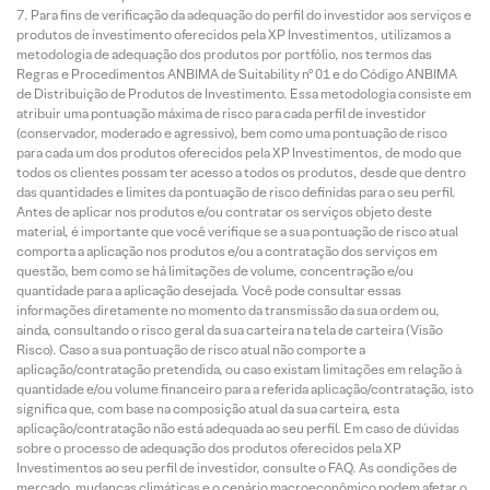
Para fins de verificação da adequação do perfil do investidor aos serviços e
produtos de investimento oferecidos pela XP Investimentos, utilizamos a
metodologia de adequação dos produtos por portfólio, nos termos das
Regras e Procedimentos ANBIMA de Suitability nº 01 e do Código ANBIMA
de Distribuição de Produtos de Investimento. Essa metodologia consiste em
atribuir uma pontuação máxima de risco para cada perfil de investidor
(conservador, moderado e agressivo), bem como uma pontuação de risco
para cada um dos produtos oferecidos pela XP Investimentos, de modo que
todos os clientes possam ter acesso a todos os produtos, desde que dentro
das quantidades e limites da pontuação de risco definidas para o seu perfil.
Antes de aplicar nos produtos e/ou contratar os serviços objeto deste
material, é importante que você verifique se a sua pontuação de risco atual
comporta a aplicação nos produtos e/ou a contratação dos serviços em
questão, bem como se há limitações de volume, concentração e/ou
quantidade para a aplicação desejada. Você pode consultar essas
informações diretamente no momento da transmissão da sua ordem ou,
ainda, consultando o risco geral da sua carteira na tela de carteira (Visão
Risco). Caso a sua pontuação de risco atual não comporte a
aplicação/contratação pretendida, ou caso existam limitações em relação à
quantidade e/ou volume financeiro para a referida aplicação/contratação, isto
significa que, com base na composição atual da sua carteira, esta
aplicação/contratação não está adequada ao seu perfil. Em caso de dúvidas
sobre o processo de adequação dos produtos oferecidos pela XP
Investimentos ao seu perfil de investidor, consulte o FAQ. As condições de
mercado, mudanças climáticas e o cenário macroeconômico podem afetar o