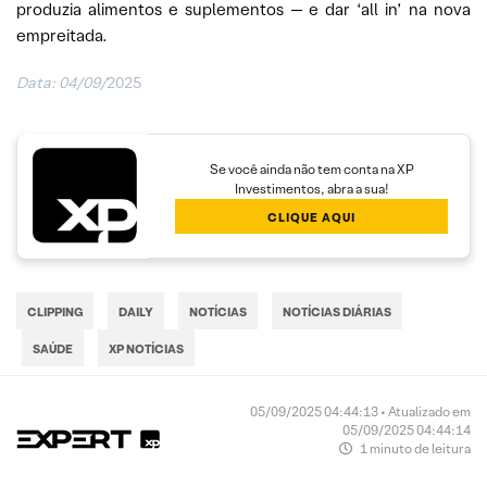
produzia alimentos e suplementos — e dar ‘all in’ na nova
empreitada.
Data:
04/09/
2025
Se você ainda não tem conta na XP
Investimentos, abra a sua!
CLIQUE AQUI
CLIPPING
DAILY
NOTÍCIAS
NOTÍCIAS DIÁRIAS
SAÚDE
XP NOTÍCIAS
05/09/2025 04:44:13 • Atualizado em
05/09/2025 04:44:14
1 minuto de leitura