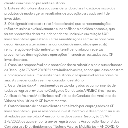
cliente com base no presente relatório.
Este relatório foi elaborado considerando a classificação de risco dos
produtos de modo a gerar resultados de alocação para cada perfil de
investidor.
O(s) signatário(s) deste relatório declara(m) que as recomendações
refletem única e exclusivamente suas análises e opiniões pessoais, que
foram produzidas de forma independente, inclusive em relação à XP
Investimentos e que estão sujeitas a modificações sem aviso prévio em
decorrência de alterações nas condições de mercado, e que sua(s)
remuneração(es) é(são) indiretamente influenciada por receitas
provenientes dos negócios e operações financeiras realizadas pela XP
Investimentos.
O analista responsável pelo conteúdo deste relatório e pelo cumprimento
da Resolução CVM nº 20/2021 está indicado acima, sendo que, caso constem
a indicação de mais um analista no relatório, o responsável será o primeiro
analista credenciado a ser mencionado no relatório.
Os analistas da XP Investimentos estão obrigados ao cumprimento de
todas as regras previstas no Código de Conduta da APIMEC Brasil para o
Analista de Valores Mobiliários e na Política de Conduta dos Analistas de
Valores Mobiliários da XP Investimentos.
O atendimento de nossos clientes é realizado por empregados da XP
Investimentos ou por assessores de investimento que desempenham suas
atividades por meio da XP, em conformidade com a Resolução CVM nº
178/2023, os quais encontram-se registrados na Associação Nacional das
Corretoras e Distribuidoras de Títulos e Valores Mobiliários – ANCORD. O