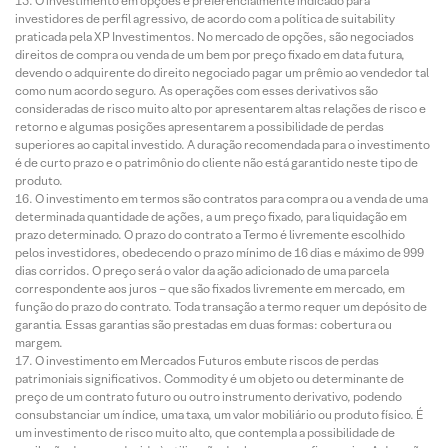
O investimento em opções é preferencialmente indicado para
investidores de perfil agressivo, de acordo com a política de suitability
praticada pela XP Investimentos. No mercado de opções, são negociados
direitos de compra ou venda de um bem por preço fixado em data futura,
devendo o adquirente do direito negociado pagar um prêmio ao vendedor tal
como num acordo seguro. As operações com esses derivativos são
consideradas de risco muito alto por apresentarem altas relações de risco e
retorno e algumas posições apresentarem a possibilidade de perdas
superiores ao capital investido. A duração recomendada para o investimento
é de curto prazo e o patrimônio do cliente não está garantido neste tipo de
produto.
O investimento em termos são contratos para compra ou a venda de uma
determinada quantidade de ações, a um preço fixado, para liquidação em
prazo determinado. O prazo do contrato a Termo é livremente escolhido
pelos investidores, obedecendo o prazo mínimo de 16 dias e máximo de 999
dias corridos. O preço será o valor da ação adicionado de uma parcela
correspondente aos juros – que são fixados livremente em mercado, em
função do prazo do contrato. Toda transação a termo requer um depósito de
garantia. Essas garantias são prestadas em duas formas: cobertura ou
margem.
O investimento em Mercados Futuros embute riscos de perdas
patrimoniais significativos. Commodity é um objeto ou determinante de
preço de um contrato futuro ou outro instrumento derivativo, podendo
consubstanciar um índice, uma taxa, um valor mobiliário ou produto físico. É
um investimento de risco muito alto, que contempla a possibilidade de