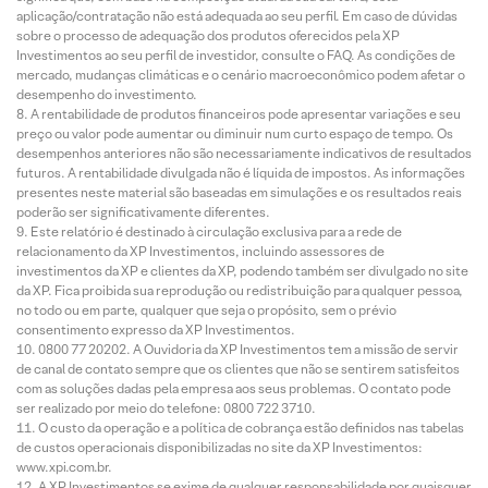
aplicação/contratação não está adequada ao seu perfil. Em caso de dúvidas
sobre o processo de adequação dos produtos oferecidos pela XP
Investimentos ao seu perfil de investidor, consulte o FAQ. As condições de
mercado, mudanças climáticas e o cenário macroeconômico podem afetar o
desempenho do investimento.
A rentabilidade de produtos financeiros pode apresentar variações e seu
preço ou valor pode aumentar ou diminuir num curto espaço de tempo. Os
desempenhos anteriores não são necessariamente indicativos de resultados
futuros. A rentabilidade divulgada não é líquida de impostos. As informações
presentes neste material são baseadas em simulações e os resultados reais
poderão ser significativamente diferentes.
Este relatório é destinado à circulação exclusiva para a rede de
relacionamento da XP Investimentos, incluindo assessores de
investimentos da XP e clientes da XP, podendo também ser divulgado no site
da XP. Fica proibida sua reprodução ou redistribuição para qualquer pessoa,
no todo ou em parte, qualquer que seja o propósito, sem o prévio
consentimento expresso da XP Investimentos.
0800 77 20202. A Ouvidoria da XP Investimentos tem a missão de servir
de canal de contato sempre que os clientes que não se sentirem satisfeitos
com as soluções dadas pela empresa aos seus problemas. O contato pode
ser realizado por meio do telefone: 0800 722 3710.
O custo da operação e a política de cobrança estão definidos nas tabelas
de custos operacionais disponibilizadas no site da XP Investimentos:
www.xpi.com.br.
A XP Investimentos se exime de qualquer responsabilidade por quaisquer