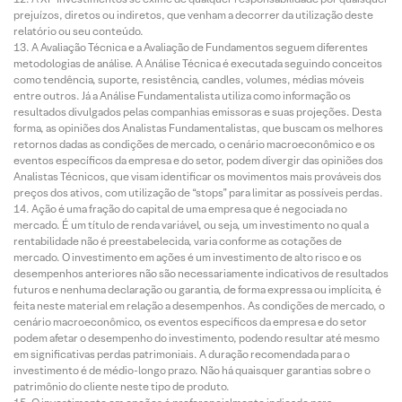
prejuízos, diretos ou indiretos, que venham a decorrer da utilização deste
relatório ou seu conteúdo.
A Avaliação Técnica e a Avaliação de Fundamentos seguem diferentes
metodologias de análise. A Análise Técnica é executada seguindo conceitos
como tendência, suporte, resistência, candles, volumes, médias móveis
entre outros. Já a Análise Fundamentalista utiliza como informação os
resultados divulgados pelas companhias emissoras e suas projeções. Desta
forma, as opiniões dos Analistas Fundamentalistas, que buscam os melhores
retornos dadas as condições de mercado, o cenário macroeconômico e os
eventos específicos da empresa e do setor, podem divergir das opiniões dos
Analistas Técnicos, que visam identificar os movimentos mais prováveis dos
preços dos ativos, com utilização de “stops” para limitar as possíveis perdas.
Ação é uma fração do capital de uma empresa que é negociada no
mercado. É um título de renda variável, ou seja, um investimento no qual a
rentabilidade não é preestabelecida, varia conforme as cotações de
mercado. O investimento em ações é um investimento de alto risco e os
desempenhos anteriores não são necessariamente indicativos de resultados
futuros e nenhuma declaração ou garantia, de forma expressa ou implícita, é
feita neste material em relação a desempenhos. As condições de mercado, o
cenário macroeconômico, os eventos específicos da empresa e do setor
podem afetar o desempenho do investimento, podendo resultar até mesmo
em significativas perdas patrimoniais. A duração recomendada para o
investimento é de médio-longo prazo. Não há quaisquer garantias sobre o
patrimônio do cliente neste tipo de produto.