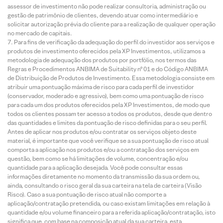
assessor de investimento não pode realizar consultoria, administração ou
gestão de patrimônio de clientes, devendo atuar como intermediário e
solicitar autorização prévia do cliente para a realização de qualquer operação
no mercado de capitais.
Para fins de verificação da adequação do perfil do investidor aos serviços e
produtos de investimento oferecidos pela XP Investimentos, utilizamos a
metodologia de adequação dos produtos por portfólio, nos termos das
Regras e Procedimentos ANBIMA de Suitability nº 01 e do Código ANBIMA
de Distribuição de Produtos de Investimento. Essa metodologia consiste em
atribuir uma pontuação máxima de risco para cada perfil de investidor
(conservador, moderado e agressivo), bem como uma pontuação de risco
para cada um dos produtos oferecidos pela XP Investimentos, de modo que
todos os clientes possam ter acesso a todos os produtos, desde que dentro
das quantidades e limites da pontuação de risco definidas para o seu perfil.
Antes de aplicar nos produtos e/ou contratar os serviços objeto deste
material, é importante que você verifique se a sua pontuação de risco atual
comporta a aplicação nos produtos e/ou a contratação dos serviços em
questão, bem como se há limitações de volume, concentração e/ou
quantidade para a aplicação desejada. Você pode consultar essas
informações diretamente no momento da transmissão da sua ordem ou,
ainda, consultando o risco geral da sua carteira na tela de carteira (Visão
Risco). Caso a sua pontuação de risco atual não comporte a
aplicação/contratação pretendida, ou caso existam limitações em relação à
quantidade e/ou volume financeiro para a referida aplicação/contratação, isto
significa que, com base na composição atual da sua carteira, esta