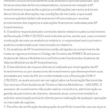
refletem única e exclusivamente suas análises e opiniões pessoais, que
foram produzidas de forma independente, inclusive em relação à XP
Investimentos e que estão sujeitas a modificações sem aviso prévio em
decorrência de alterações nas condições de mercado, e que sua(s)
remuneração(es) é(são) indiretamente influenciada por receitas
provenientes dos negócios e operações financeiras realizadas pela XP
Investimentos.
O analista responsável pelo conteúdo deste relatório e pelo cumprimento
da Resolução CVM nº 20/2021 está indicado acima, sendo que, caso constem
a indicação de mais um analista no relatório, o responsável será o primeiro
analista credenciado a ser mencionado no relatório.
Os analistas da XP Investimentos estão obrigados ao cumprimento de
todas as regras previstas no Código de Conduta da APIMEC Brasil para o
Analista de Valores Mobiliários e na Política de Conduta dos Analistas de
Valores Mobiliários da XP Investimentos.
O atendimento de nossos clientes é realizado por empregados da XP
Investimentos ou por assessores de investimento que desempenham suas
atividades por meio da XP, em conformidade com a Resolução CVM nº
178/2023, os quais encontram-se registrados na Associação Nacional das
Corretoras e Distribuidoras de Títulos e Valores Mobiliários – ANCORD. O
assessor de investimento não pode realizar consultoria, administração ou
gestão de patrimônio de clientes, devendo atuar como intermediário e
solicitar autorização prévia do cliente para a realização de qualquer operação
no mercado de capitais.
Para fins de verificação da adequação do perfil do investidor aos serviços e