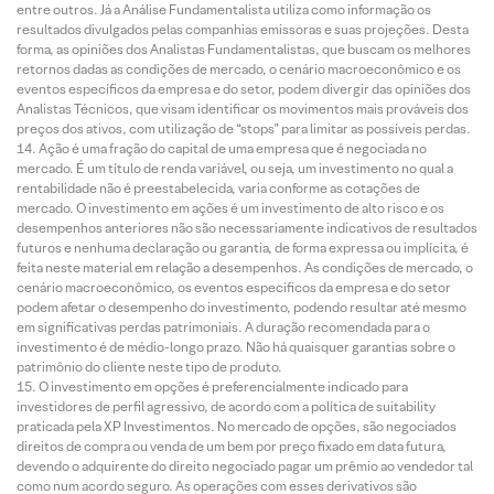
entre outros. Já a Análise Fundamentalista utiliza como informação os
resultados divulgados pelas companhias emissoras e suas projeções. Desta
forma, as opiniões dos Analistas Fundamentalistas, que buscam os melhores
retornos dadas as condições de mercado, o cenário macroeconômico e os
eventos específicos da empresa e do setor, podem divergir das opiniões dos
Analistas Técnicos, que visam identificar os movimentos mais prováveis dos
preços dos ativos, com utilização de “stops” para limitar as possíveis perdas.
Ação é uma fração do capital de uma empresa que é negociada no
mercado. É um título de renda variável, ou seja, um investimento no qual a
rentabilidade não é preestabelecida, varia conforme as cotações de
mercado. O investimento em ações é um investimento de alto risco e os
desempenhos anteriores não são necessariamente indicativos de resultados
futuros e nenhuma declaração ou garantia, de forma expressa ou implícita, é
feita neste material em relação a desempenhos. As condições de mercado, o
cenário macroeconômico, os eventos específicos da empresa e do setor
podem afetar o desempenho do investimento, podendo resultar até mesmo
em significativas perdas patrimoniais. A duração recomendada para o
investimento é de médio-longo prazo. Não há quaisquer garantias sobre o
patrimônio do cliente neste tipo de produto.
O investimento em opções é preferencialmente indicado para
investidores de perfil agressivo, de acordo com a política de suitability
praticada pela XP Investimentos. No mercado de opções, são negociados
direitos de compra ou venda de um bem por preço fixado em data futura,
devendo o adquirente do direito negociado pagar um prêmio ao vendedor tal
como num acordo seguro. As operações com esses derivativos são