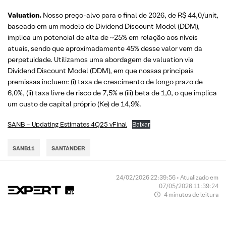
Valuation.
Nosso preço-alvo para o final de 2026, de R$ 44,0/unit,
baseado em um modelo de Dividend Discount Model (DDM),
implica um potencial de alta de ~25% em relação aos níveis
atuais, sendo que aproximadamente 45% desse valor vem da
perpetuidade. Utilizamos uma abordagem de valuation via
Dividend Discount Model (DDM), em que nossas principais
premissas incluem: (i) taxa de crescimento de longo prazo de
6,0%, (ii) taxa livre de risco de 7,5% e (iii) beta de 1,0, o que implica
um custo de capital próprio (Ke) de 14,9%.
SANB – Updating Estimates 4Q25 vFinal
Baixar
SANB11
SANTANDER
24/02/2026 22:39:56 • Atualizado em
07/05/2026 11:39:24
4 minutos de leitura