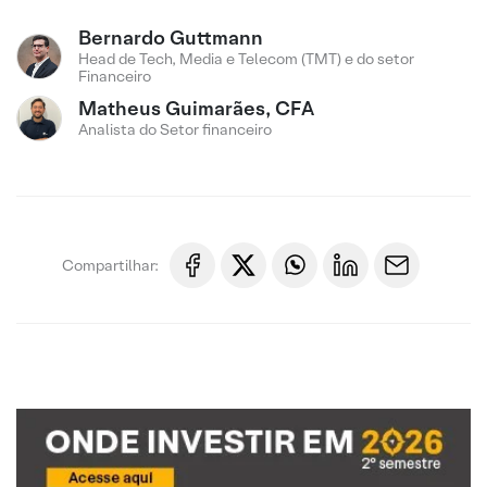
Bernardo Guttmann
Head de Tech, Media e Telecom (TMT) e do setor
Financeiro
Matheus Guimarães, CFA
Analista do Setor financeiro
Compartilhar: