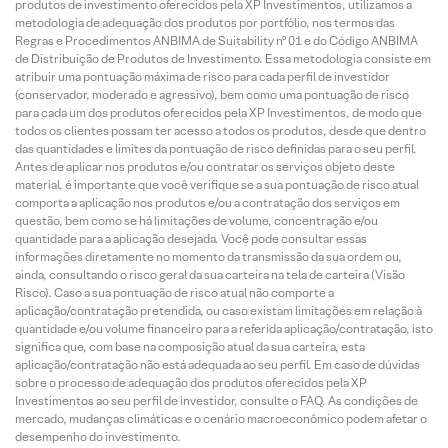
produtos de investimento oferecidos pela XP Investimentos, utilizamos a
metodologia de adequação dos produtos por portfólio, nos termos das
Regras e Procedimentos ANBIMA de Suitability nº 01 e do Código ANBIMA
de Distribuição de Produtos de Investimento. Essa metodologia consiste em
atribuir uma pontuação máxima de risco para cada perfil de investidor
(conservador, moderado e agressivo), bem como uma pontuação de risco
para cada um dos produtos oferecidos pela XP Investimentos, de modo que
todos os clientes possam ter acesso a todos os produtos, desde que dentro
das quantidades e limites da pontuação de risco definidas para o seu perfil.
Antes de aplicar nos produtos e/ou contratar os serviços objeto deste
material, é importante que você verifique se a sua pontuação de risco atual
comporta a aplicação nos produtos e/ou a contratação dos serviços em
questão, bem como se há limitações de volume, concentração e/ou
quantidade para a aplicação desejada. Você pode consultar essas
informações diretamente no momento da transmissão da sua ordem ou,
ainda, consultando o risco geral da sua carteira na tela de carteira (Visão
Risco). Caso a sua pontuação de risco atual não comporte a
aplicação/contratação pretendida, ou caso existam limitações em relação à
quantidade e/ou volume financeiro para a referida aplicação/contratação, isto
significa que, com base na composição atual da sua carteira, esta
aplicação/contratação não está adequada ao seu perfil. Em caso de dúvidas
sobre o processo de adequação dos produtos oferecidos pela XP
Investimentos ao seu perfil de investidor, consulte o FAQ. As condições de
mercado, mudanças climáticas e o cenário macroeconômico podem afetar o
desempenho do investimento.