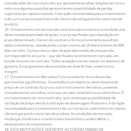
consideradas de risco muito alto por apresentarem altas relações de risco e
retorno e algumas posições apresentarem a possibilidade de perdas
superiores ao capital investido. A duração recomendada para o investimento
é de curto prazo e o patrimônio do cliente não está garantido neste tipo de
produto.
O investimento em termos são contratos para compra ou a venda de uma
determinada quantidade de ações, a um preço fixado, para liquidação em
prazo determinado. O prazo do contrato a Termo é livremente escolhido
pelos investidores, obedecendo o prazo mínimo de 16 dias e máximo de 999
dias corridos. O preço será o valor da ação adicionado de uma parcela
correspondente aos juros – que são fixados livremente em mercado, em
função do prazo do contrato. Toda transação a termo requer um depósito de
garantia. Essas garantias são prestadas em duas formas: cobertura ou
margem.
O investimento em Mercados Futuros embute riscos de perdas
patrimoniais significativos. Commodity é um objeto ou determinante de
preço de um contrato futuro ou outro instrumento derivativo, podendo
consubstanciar um índice, uma taxa, um valor mobiliário ou produto físico. É
um investimento de risco muito alto, que contempla a possibilidade de
oscilação de preço devido à utilização de alavancagem financeira. A duração
recomendada para o investimento é de curto prazo e o patrimônio do cliente
não está garantido neste tipo de produto. As condições de mercado,
mudanças climáticas e o cenário macroeconômico podem afetar o
desempenho do investimento.
ESTA INSTITUIÇÃO É ADERENTE AO CÓDIGO ANBIMA DE