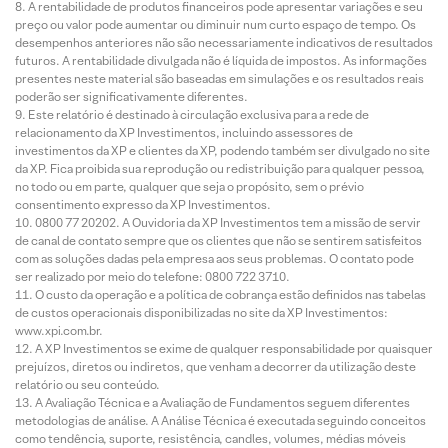
A rentabilidade de produtos financeiros pode apresentar variações e seu
preço ou valor pode aumentar ou diminuir num curto espaço de tempo. Os
desempenhos anteriores não são necessariamente indicativos de resultados
futuros. A rentabilidade divulgada não é líquida de impostos. As informações
presentes neste material são baseadas em simulações e os resultados reais
poderão ser significativamente diferentes.
Este relatório é destinado à circulação exclusiva para a rede de
relacionamento da XP Investimentos, incluindo assessores de
investimentos da XP e clientes da XP, podendo também ser divulgado no site
da XP. Fica proibida sua reprodução ou redistribuição para qualquer pessoa,
no todo ou em parte, qualquer que seja o propósito, sem o prévio
consentimento expresso da XP Investimentos.
0800 77 20202. A Ouvidoria da XP Investimentos tem a missão de servir
de canal de contato sempre que os clientes que não se sentirem satisfeitos
com as soluções dadas pela empresa aos seus problemas. O contato pode
ser realizado por meio do telefone: 0800 722 3710.
O custo da operação e a política de cobrança estão definidos nas tabelas
de custos operacionais disponibilizadas no site da XP Investimentos:
www.xpi.com.br.
A XP Investimentos se exime de qualquer responsabilidade por quaisquer
prejuízos, diretos ou indiretos, que venham a decorrer da utilização deste
relatório ou seu conteúdo.
A Avaliação Técnica e a Avaliação de Fundamentos seguem diferentes
metodologias de análise. A Análise Técnica é executada seguindo conceitos
como tendência, suporte, resistência, candles, volumes, médias móveis