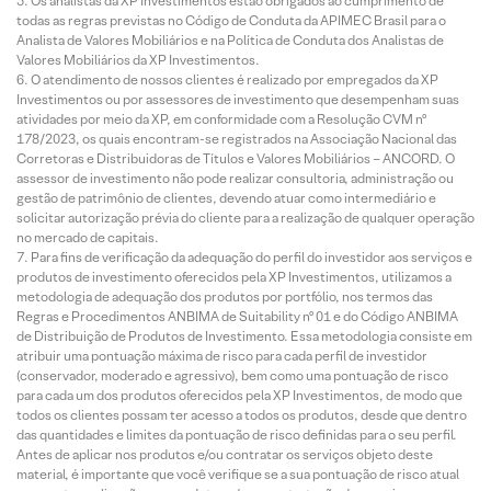
Os analistas da XP Investimentos estão obrigados ao cumprimento de
todas as regras previstas no Código de Conduta da APIMEC Brasil para o
Analista de Valores Mobiliários e na Política de Conduta dos Analistas de
Valores Mobiliários da XP Investimentos.
O atendimento de nossos clientes é realizado por empregados da XP
Investimentos ou por assessores de investimento que desempenham suas
atividades por meio da XP, em conformidade com a Resolução CVM nº
178/2023, os quais encontram-se registrados na Associação Nacional das
Corretoras e Distribuidoras de Títulos e Valores Mobiliários – ANCORD. O
assessor de investimento não pode realizar consultoria, administração ou
gestão de patrimônio de clientes, devendo atuar como intermediário e
solicitar autorização prévia do cliente para a realização de qualquer operação
no mercado de capitais.
Para fins de verificação da adequação do perfil do investidor aos serviços e
produtos de investimento oferecidos pela XP Investimentos, utilizamos a
metodologia de adequação dos produtos por portfólio, nos termos das
Regras e Procedimentos ANBIMA de Suitability nº 01 e do Código ANBIMA
de Distribuição de Produtos de Investimento. Essa metodologia consiste em
atribuir uma pontuação máxima de risco para cada perfil de investidor
(conservador, moderado e agressivo), bem como uma pontuação de risco
para cada um dos produtos oferecidos pela XP Investimentos, de modo que
todos os clientes possam ter acesso a todos os produtos, desde que dentro
das quantidades e limites da pontuação de risco definidas para o seu perfil.
Antes de aplicar nos produtos e/ou contratar os serviços objeto deste
material, é importante que você verifique se a sua pontuação de risco atual