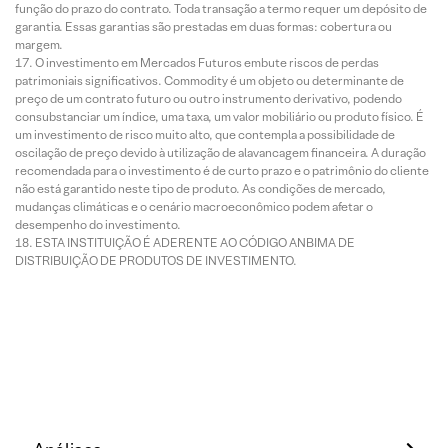
função do prazo do contrato. Toda transação a termo requer um depósito de
garantia. Essas garantias são prestadas em duas formas: cobertura ou
margem.
O investimento em Mercados Futuros embute riscos de perdas
patrimoniais significativos. Commodity é um objeto ou determinante de
preço de um contrato futuro ou outro instrumento derivativo, podendo
consubstanciar um índice, uma taxa, um valor mobiliário ou produto físico. É
um investimento de risco muito alto, que contempla a possibilidade de
oscilação de preço devido à utilização de alavancagem financeira. A duração
recomendada para o investimento é de curto prazo e o patrimônio do cliente
não está garantido neste tipo de produto. As condições de mercado,
mudanças climáticas e o cenário macroeconômico podem afetar o
desempenho do investimento.
ESTA INSTITUIÇÃO É ADERENTE AO CÓDIGO ANBIMA DE
DISTRIBUIÇÃO DE PRODUTOS DE INVESTIMENTO.