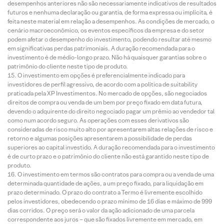
desempenhos anteriores não são necessariamente indicativos de resultados
futuros e nenhuma declaração ou garantia, de forma expressa ou implícita, é
feita neste material em relação a desempenhos. As condições de mercado, o
cenário macroeconômico, os eventos específicos da empresa e do setor
podem afetar o desempenho do investimento, podendo resultar até mesmo
em significativas perdas patrimoniais. A duração recomendada para o
investimento é de médio-longo prazo. Não há quaisquer garantias sobre o
patrimônio do cliente neste tipo de produto.
O investimento em opções é preferencialmente indicado para
investidores de perfil agressivo, de acordo com a política de suitability
praticada pela XP Investimentos. No mercado de opções, são negociados
direitos de compra ou venda de um bem por preço fixado em data futura,
devendo o adquirente do direito negociado pagar um prêmio ao vendedor tal
como num acordo seguro. As operações com esses derivativos são
consideradas de risco muito alto por apresentarem altas relações de risco e
retorno e algumas posições apresentarem a possibilidade de perdas
superiores ao capital investido. A duração recomendada para o investimento
é de curto prazo e o patrimônio do cliente não está garantido neste tipo de
produto.
O investimento em termos são contratos para compra ou a venda de uma
determinada quantidade de ações, a um preço fixado, para liquidação em
prazo determinado. O prazo do contrato a Termo é livremente escolhido
pelos investidores, obedecendo o prazo mínimo de 16 dias e máximo de 999
dias corridos. O preço será o valor da ação adicionado de uma parcela
correspondente aos juros – que são fixados livremente em mercado, em