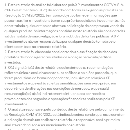
Este relatório de análise foi elaborado pela XP Investimentos CCTVM S.A.
(“XP Investimentos ou XP”) de acordo com todas as exigências previstas na
Resolução CVM 20/2021, tem como objetivo fornecer informações que
possam auxiliar o investidor a tomar sua própria decisão de investimento, não
constituindo qualquer tipo de oferta ou solicitação de compra e/ou venda de
qualquer produto. As informações contidas neste relatório são consideradas
válidas na data de sua divulgação e foram obtidas de fontes públicas. A XP
Investimentos não se responsabiliza por qualquer decisão tomada pelo
cliente com base no presente relatório.
Este relatório foi elaborado considerando a classificação de risco dos
produtos de modo a gerar resultados de alocação para cada perfil de
investidor.
O(s) signatário(s) deste relatório declara(m) que as recomendações
refletem única e exclusivamente suas análises e opiniões pessoais, que
foram produzidas de forma independente, inclusive em relação à XP
Investimentos e que estão sujeitas a modificações sem aviso prévio em
decorrência de alterações nas condições de mercado, e que sua(s)
remuneração(es) é(são) indiretamente influenciada por receitas
provenientes dos negócios e operações financeiras realizadas pela XP
Investimentos.
O analista responsável pelo conteúdo deste relatório e pelo cumprimento
da Resolução CVM nº 20/2021 está indicado acima, sendo que, caso constem
a indicação de mais um analista no relatório, o responsável será o primeiro
analista credenciado a ser mencionado no relatório.