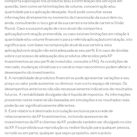
comporta a aplicação nos produtos e/ou a contratação dos serviços em
questão, bem como se há limitações de volume, concentração e/ou
quantidade para a aplicação desejada. Você pode consultar essas
informações diretamente no momento da transmissão da sua ordem ou,
ainda, consultando o risco geral da sua carteira na tela de carteira (Visão
Risco). Caso a sua pontuação de risco atual não comporte a
aplicação/contratação pretendida, ou caso existam limitações em relação à
quantidade e/ou volume financeiro para a referida aplicação/contratação, isto
significa que, com base na composição atual da sua carteira, esta
aplicação/contratação não está adequada ao seu perfil. Em caso de dúvidas
sobre o processo de adequação dos produtos oferecidos pela XP
Investimentos ao seu perfil de investidor, consulte o FAQ. As condições de
mercado, mudanças climáticas e o cenário macroeconômico podem afetar o
desempenho do investimento.
A rentabilidade de produtos financeiros pode apresentar variações e seu
preço ou valor pode aumentar ou diminuir num curto espaço de tempo. Os
desempenhos anteriores não são necessariamente indicativos de resultados
futuros. A rentabilidade divulgada não é líquida de impostos. As informações
presentes neste material são baseadas em simulações e os resultados reais
poderão ser significativamente diferentes.
Este relatório é destinado à circulação exclusiva para a rede de
relacionamento da XP Investimentos, incluindo assessores de
investimentos da XP e clientes da XP, podendo também ser divulgado no site
da XP. Fica proibida sua reprodução ou redistribuição para qualquer pessoa,
no todo ou em parte, qualquer que seja o propósito, sem o prévio