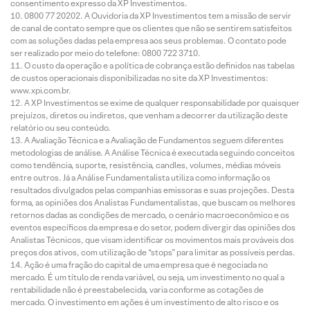
consentimento expresso da XP Investimentos.
0800 77 20202. A Ouvidoria da XP Investimentos tem a missão de servir
de canal de contato sempre que os clientes que não se sentirem satisfeitos
com as soluções dadas pela empresa aos seus problemas. O contato pode
ser realizado por meio do telefone: 0800 722 3710.
O custo da operação e a política de cobrança estão definidos nas tabelas
de custos operacionais disponibilizadas no site da XP Investimentos:
www.xpi.com.br.
A XP Investimentos se exime de qualquer responsabilidade por quaisquer
prejuízos, diretos ou indiretos, que venham a decorrer da utilização deste
relatório ou seu conteúdo.
A Avaliação Técnica e a Avaliação de Fundamentos seguem diferentes
metodologias de análise. A Análise Técnica é executada seguindo conceitos
como tendência, suporte, resistência, candles, volumes, médias móveis
entre outros. Já a Análise Fundamentalista utiliza como informação os
resultados divulgados pelas companhias emissoras e suas projeções. Desta
forma, as opiniões dos Analistas Fundamentalistas, que buscam os melhores
retornos dadas as condições de mercado, o cenário macroeconômico e os
eventos específicos da empresa e do setor, podem divergir das opiniões dos
Analistas Técnicos, que visam identificar os movimentos mais prováveis dos
preços dos ativos, com utilização de “stops” para limitar as possíveis perdas.
Ação é uma fração do capital de uma empresa que é negociada no
mercado. É um título de renda variável, ou seja, um investimento no qual a
rentabilidade não é preestabelecida, varia conforme as cotações de
mercado. O investimento em ações é um investimento de alto risco e os