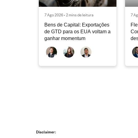
7 Ago 2026 • 2 mins de leitura
7 Ag
Bens de Capital: Exportações
Fle
de GTD para os EUA voltam a
Co
ganhar momentum
des
dev
atu
Disclaimer: