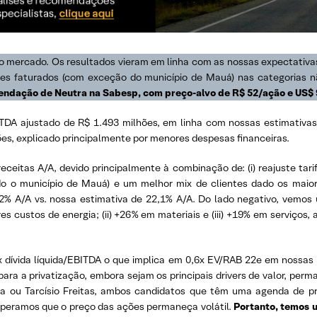
o mercado. Os resultados vieram em linha com as nossas expectativas
umes faturados (com exceção do município de Mauá) nas categorias n
dação de Neutra na Sabesp, com preço-alvo de R$ 52/ação e US$ 
A ajustado de R$ 1.493 milhões, em linha com nossas estimativas d
ões, explicado principalmente por menores despesas financeiras.
eitas A/A, devido principalmente à combinação de: (i) reajuste tarif
o o município de Mauá) e um melhor mix de clientes dado os maior
0,2% A/A vs. nossa estimativa de 22,1% A/A. Do lado negativo, ve
res custos de energia; (ii) +26% em materiais e (iii) +19% em servi
dívida líquida/EBITDA o que implica em 0,6x EV/RAB 22e em nossas 
as para a privatização, embora sejam os principais drivers de valor, 
cia ou Tarcísio Freitas, ambos candidatos que têm uma agenda de p
speramos que o preço das ações permaneça volátil.
Portanto, temos 