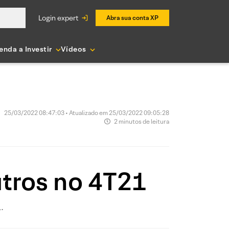
login expert
Abra sua conta XP
enda a Investir
Vídeos
25/03/2022 08:47:03 • Atualizado em 25/03/2022 09:05:28
2 minutos de leitura
tros no 4T21
.