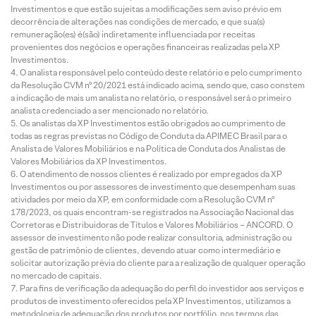
Investimentos e que estão sujeitas a modificações sem aviso prévio em
decorrência de alterações nas condições de mercado, e que sua(s)
remuneração(es) é(são) indiretamente influenciada por receitas
provenientes dos negócios e operações financeiras realizadas pela XP
Investimentos.
O analista responsável pelo conteúdo deste relatório e pelo cumprimento
da Resolução CVM nº 20/2021 está indicado acima, sendo que, caso constem
a indicação de mais um analista no relatório, o responsável será o primeiro
analista credenciado a ser mencionado no relatório.
Os analistas da XP Investimentos estão obrigados ao cumprimento de
todas as regras previstas no Código de Conduta da APIMEC Brasil para o
Analista de Valores Mobiliários e na Política de Conduta dos Analistas de
Valores Mobiliários da XP Investimentos.
O atendimento de nossos clientes é realizado por empregados da XP
Investimentos ou por assessores de investimento que desempenham suas
atividades por meio da XP, em conformidade com a Resolução CVM nº
178/2023, os quais encontram-se registrados na Associação Nacional das
Corretoras e Distribuidoras de Títulos e Valores Mobiliários – ANCORD. O
assessor de investimento não pode realizar consultoria, administração ou
gestão de patrimônio de clientes, devendo atuar como intermediário e
solicitar autorização prévia do cliente para a realização de qualquer operação
no mercado de capitais.
Para fins de verificação da adequação do perfil do investidor aos serviços e
produtos de investimento oferecidos pela XP Investimentos, utilizamos a
metodologia de adequação dos produtos por portfólio, nos termos das