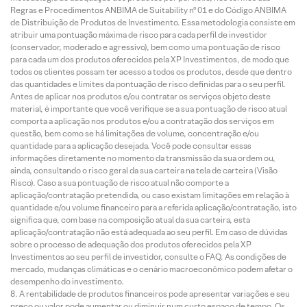
Regras e Procedimentos ANBIMA de Suitability nº 01 e do Código ANBIMA
de Distribuição de Produtos de Investimento. Essa metodologia consiste em
atribuir uma pontuação máxima de risco para cada perfil de investidor
(conservador, moderado e agressivo), bem como uma pontuação de risco
para cada um dos produtos oferecidos pela XP Investimentos, de modo que
todos os clientes possam ter acesso a todos os produtos, desde que dentro
das quantidades e limites da pontuação de risco definidas para o seu perfil.
Antes de aplicar nos produtos e/ou contratar os serviços objeto deste
material, é importante que você verifique se a sua pontuação de risco atual
comporta a aplicação nos produtos e/ou a contratação dos serviços em
questão, bem como se há limitações de volume, concentração e/ou
quantidade para a aplicação desejada. Você pode consultar essas
informações diretamente no momento da transmissão da sua ordem ou,
ainda, consultando o risco geral da sua carteira na tela de carteira (Visão
Risco). Caso a sua pontuação de risco atual não comporte a
aplicação/contratação pretendida, ou caso existam limitações em relação à
quantidade e/ou volume financeiro para a referida aplicação/contratação, isto
significa que, com base na composição atual da sua carteira, esta
aplicação/contratação não está adequada ao seu perfil. Em caso de dúvidas
sobre o processo de adequação dos produtos oferecidos pela XP
Investimentos ao seu perfil de investidor, consulte o FAQ. As condições de
mercado, mudanças climáticas e o cenário macroeconômico podem afetar o
desempenho do investimento.
A rentabilidade de produtos financeiros pode apresentar variações e seu
preço ou valor pode aumentar ou diminuir num curto espaço de tempo. Os