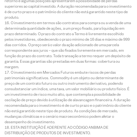
retorno e algumas posições apresentarem a possibilidade de perdas
superiores ao capital investido. A duração recomendada para o investimento
é de curto prazo e o patrimônio do cliente não está garantido neste tipo de
produto.
O investimento em termos são contratos para compra ou a venda de uma
determinada quantidade de ações, a um preço fixado, para liquidação em
prazo determinado. O prazo do contrato a Termo é livremente escolhido
pelos investidores, obedecendo o prazo mínimo de 16 dias e máximo de 999
dias corridos. O preço será o valor da ação adicionado de uma parcela
correspondente aos juros – que são fixados livremente em mercado, em
função do prazo do contrato. Toda transação a termo requer um depósito de
garantia. Essas garantias são prestadas em duas formas: cobertura ou
margem.
O investimento em Mercados Futuros embute riscos de perdas
patrimoniais significativos. Commodity é um objeto ou determinante de
preço de um contrato futuro ou outro instrumento derivativo, podendo
consubstanciar um índice, uma taxa, um valor mobiliário ou produto físico. É
um investimento de risco muito alto, que contempla a possibilidade de
oscilação de preço devido à utilização de alavancagem financeira. A duração
recomendada para o investimento é de curto prazo e o patrimônio do cliente
não está garantido neste tipo de produto. As condições de mercado,
mudanças climáticas e o cenário macroeconômico podem afetar o
desempenho do investimento.
ESTA INSTITUIÇÃO É ADERENTE AO CÓDIGO ANBIMA DE
DISTRIBUIÇÃO DE PRODUTOS DE INVESTIMENTO.