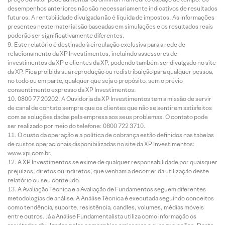
desempenhos anteriores não são necessariamente indicativos de resultados
futuros. A rentabilidade divulgada não é líquida de impostos. As informações
presentes neste material são baseadas em simulações e os resultados reais
poderão ser significativamente diferentes.
Este relatório é destinado à circulação exclusiva para a rede de
relacionamento da XP Investimentos, incluindo assessores de
investimentos da XP e clientes da XP, podendo também ser divulgado no site
da XP. Fica proibida sua reprodução ou redistribuição para qualquer pessoa,
no todo ou em parte, qualquer que seja o propósito, sem o prévio
consentimento expresso da XP Investimentos.
0800 77 20202. A Ouvidoria da XP Investimentos tem a missão de servir
de canal de contato sempre que os clientes que não se sentirem satisfeitos
com as soluções dadas pela empresa aos seus problemas. O contato pode
ser realizado por meio do telefone: 0800 722 3710.
O custo da operação e a política de cobrança estão definidos nas tabelas
de custos operacionais disponibilizadas no site da XP Investimentos:
www.xpi.com.br.
A XP Investimentos se exime de qualquer responsabilidade por quaisquer
prejuízos, diretos ou indiretos, que venham a decorrer da utilização deste
relatório ou seu conteúdo.
A Avaliação Técnica e a Avaliação de Fundamentos seguem diferentes
metodologias de análise. A Análise Técnica é executada seguindo conceitos
como tendência, suporte, resistência, candles, volumes, médias móveis
entre outros. Já a Análise Fundamentalista utiliza como informação os