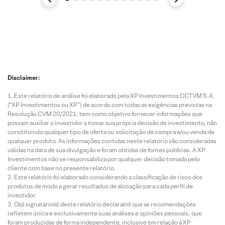
Disclaimer:
Este relatório de análise foi elaborado pela XP Investimentos CCTVM S.A.
(“XP Investimentos ou XP”) de acordo com todas as exigências previstas na
Resolução CVM 20/2021, tem como objetivo fornecer informações que
possam auxiliar o investidor a tomar sua própria decisão de investimento, não
constituindo qualquer tipo de oferta ou solicitação de compra e/ou venda de
qualquer produto. As informações contidas neste relatório são consideradas
válidas na data de sua divulgação e foram obtidas de fontes públicas. A XP
Investimentos não se responsabiliza por qualquer decisão tomada pelo
cliente com base no presente relatório.
Este relatório foi elaborado considerando a classificação de risco dos
produtos de modo a gerar resultados de alocação para cada perfil de
investidor.
O(s) signatário(s) deste relatório declara(m) que as recomendações
refletem única e exclusivamente suas análises e opiniões pessoais, que
foram produzidas de forma independente, inclusive em relação à XP