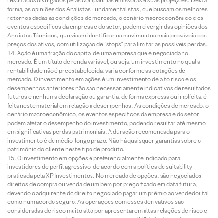
resultados divulgados pelas companhias emissoras e suas projeções. Desta
forma, as opiniões dos Analistas Fundamentalistas, que buscam os melhores
retornos dadas as condições de mercado, o cenário macroeconômico e os
eventos específicos da empresa e do setor, podem divergir das opiniões dos
Analistas Técnicos, que visam identificar os movimentos mais prováveis dos
preços dos ativos, com utilização de “stops” para limitar as possíveis perdas.
Ação é uma fração do capital de uma empresa que é negociada no
mercado. É um título de renda variável, ou seja, um investimento no qual a
rentabilidade não é preestabelecida, varia conforme as cotações de
mercado. O investimento em ações é um investimento de alto risco e os
desempenhos anteriores não são necessariamente indicativos de resultados
futuros e nenhuma declaração ou garantia, de forma expressa ou implícita, é
feita neste material em relação a desempenhos. As condições de mercado, o
cenário macroeconômico, os eventos específicos da empresa e do setor
podem afetar o desempenho do investimento, podendo resultar até mesmo
em significativas perdas patrimoniais. A duração recomendada para o
investimento é de médio-longo prazo. Não há quaisquer garantias sobre o
patrimônio do cliente neste tipo de produto.
O investimento em opções é preferencialmente indicado para
investidores de perfil agressivo, de acordo com a política de suitability
praticada pela XP Investimentos. No mercado de opções, são negociados
direitos de compra ou venda de um bem por preço fixado em data futura,
devendo o adquirente do direito negociado pagar um prêmio ao vendedor tal
como num acordo seguro. As operações com esses derivativos são
consideradas de risco muito alto por apresentarem altas relações de risco e