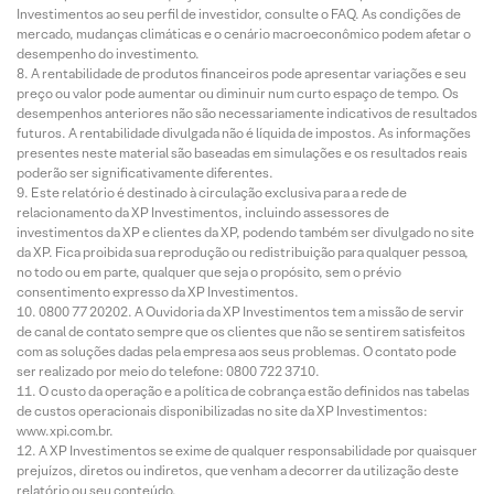
Investimentos ao seu perfil de investidor, consulte o FAQ. As condições de
mercado, mudanças climáticas e o cenário macroeconômico podem afetar o
desempenho do investimento.
A rentabilidade de produtos financeiros pode apresentar variações e seu
preço ou valor pode aumentar ou diminuir num curto espaço de tempo. Os
desempenhos anteriores não são necessariamente indicativos de resultados
futuros. A rentabilidade divulgada não é líquida de impostos. As informações
presentes neste material são baseadas em simulações e os resultados reais
poderão ser significativamente diferentes.
Este relatório é destinado à circulação exclusiva para a rede de
relacionamento da XP Investimentos, incluindo assessores de
investimentos da XP e clientes da XP, podendo também ser divulgado no site
da XP. Fica proibida sua reprodução ou redistribuição para qualquer pessoa,
no todo ou em parte, qualquer que seja o propósito, sem o prévio
consentimento expresso da XP Investimentos.
0800 77 20202. A Ouvidoria da XP Investimentos tem a missão de servir
de canal de contato sempre que os clientes que não se sentirem satisfeitos
com as soluções dadas pela empresa aos seus problemas. O contato pode
ser realizado por meio do telefone: 0800 722 3710.
O custo da operação e a política de cobrança estão definidos nas tabelas
de custos operacionais disponibilizadas no site da XP Investimentos:
www.xpi.com.br.
A XP Investimentos se exime de qualquer responsabilidade por quaisquer
prejuízos, diretos ou indiretos, que venham a decorrer da utilização deste
relatório ou seu conteúdo.