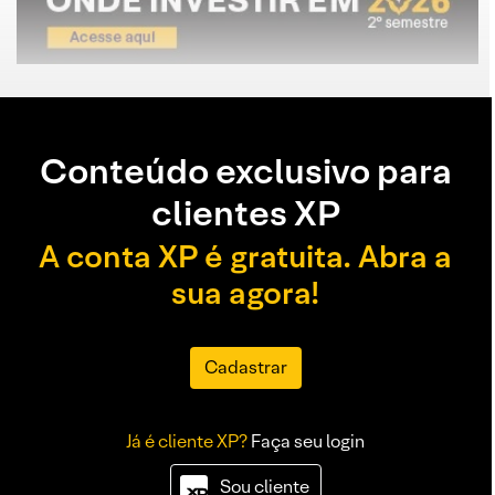
Conteúdo exclusivo para
clientes XP
A conta XP é gratuita. Abra a
sua agora!
Cadastrar
Já é cliente XP?
Faça seu login
Sou cliente