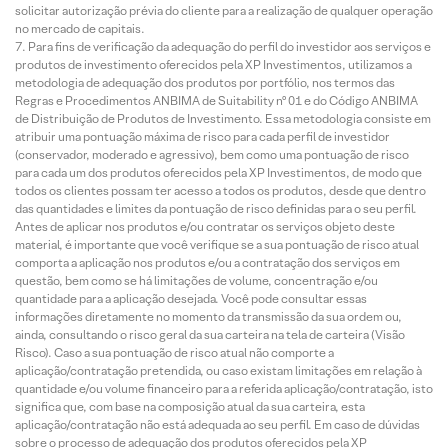
solicitar autorização prévia do cliente para a realização de qualquer operação
no mercado de capitais.
Para fins de verificação da adequação do perfil do investidor aos serviços e
produtos de investimento oferecidos pela XP Investimentos, utilizamos a
metodologia de adequação dos produtos por portfólio, nos termos das
Regras e Procedimentos ANBIMA de Suitability nº 01 e do Código ANBIMA
de Distribuição de Produtos de Investimento. Essa metodologia consiste em
atribuir uma pontuação máxima de risco para cada perfil de investidor
(conservador, moderado e agressivo), bem como uma pontuação de risco
para cada um dos produtos oferecidos pela XP Investimentos, de modo que
todos os clientes possam ter acesso a todos os produtos, desde que dentro
das quantidades e limites da pontuação de risco definidas para o seu perfil.
Antes de aplicar nos produtos e/ou contratar os serviços objeto deste
material, é importante que você verifique se a sua pontuação de risco atual
comporta a aplicação nos produtos e/ou a contratação dos serviços em
questão, bem como se há limitações de volume, concentração e/ou
quantidade para a aplicação desejada. Você pode consultar essas
informações diretamente no momento da transmissão da sua ordem ou,
ainda, consultando o risco geral da sua carteira na tela de carteira (Visão
Risco). Caso a sua pontuação de risco atual não comporte a
aplicação/contratação pretendida, ou caso existam limitações em relação à
quantidade e/ou volume financeiro para a referida aplicação/contratação, isto
significa que, com base na composição atual da sua carteira, esta
aplicação/contratação não está adequada ao seu perfil. Em caso de dúvidas
sobre o processo de adequação dos produtos oferecidos pela XP