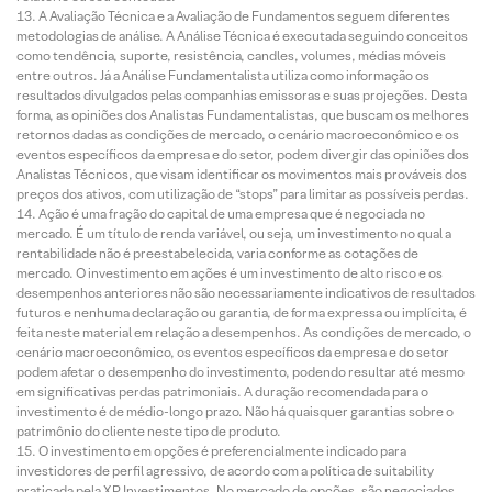
A Avaliação Técnica e a Avaliação de Fundamentos seguem diferentes
metodologias de análise. A Análise Técnica é executada seguindo conceitos
como tendência, suporte, resistência, candles, volumes, médias móveis
entre outros. Já a Análise Fundamentalista utiliza como informação os
resultados divulgados pelas companhias emissoras e suas projeções. Desta
forma, as opiniões dos Analistas Fundamentalistas, que buscam os melhores
retornos dadas as condições de mercado, o cenário macroeconômico e os
eventos específicos da empresa e do setor, podem divergir das opiniões dos
Analistas Técnicos, que visam identificar os movimentos mais prováveis dos
preços dos ativos, com utilização de “stops” para limitar as possíveis perdas.
Ação é uma fração do capital de uma empresa que é negociada no
mercado. É um título de renda variável, ou seja, um investimento no qual a
rentabilidade não é preestabelecida, varia conforme as cotações de
mercado. O investimento em ações é um investimento de alto risco e os
desempenhos anteriores não são necessariamente indicativos de resultados
futuros e nenhuma declaração ou garantia, de forma expressa ou implícita, é
feita neste material em relação a desempenhos. As condições de mercado, o
cenário macroeconômico, os eventos específicos da empresa e do setor
podem afetar o desempenho do investimento, podendo resultar até mesmo
em significativas perdas patrimoniais. A duração recomendada para o
investimento é de médio-longo prazo. Não há quaisquer garantias sobre o
patrimônio do cliente neste tipo de produto.
O investimento em opções é preferencialmente indicado para
investidores de perfil agressivo, de acordo com a política de suitability
praticada pela XP Investimentos. No mercado de opções, são negociados