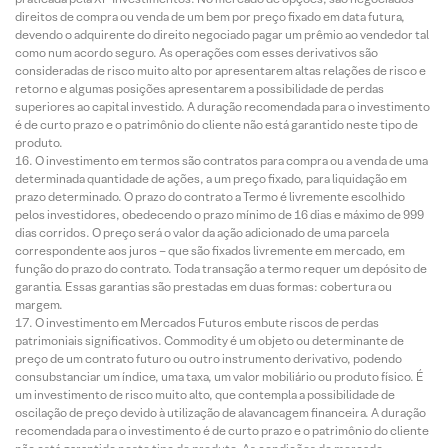
direitos de compra ou venda de um bem por preço fixado em data futura,
devendo o adquirente do direito negociado pagar um prêmio ao vendedor tal
como num acordo seguro. As operações com esses derivativos são
consideradas de risco muito alto por apresentarem altas relações de risco e
retorno e algumas posições apresentarem a possibilidade de perdas
superiores ao capital investido. A duração recomendada para o investimento
é de curto prazo e o patrimônio do cliente não está garantido neste tipo de
produto.
O investimento em termos são contratos para compra ou a venda de uma
determinada quantidade de ações, a um preço fixado, para liquidação em
prazo determinado. O prazo do contrato a Termo é livremente escolhido
pelos investidores, obedecendo o prazo mínimo de 16 dias e máximo de 999
dias corridos. O preço será o valor da ação adicionado de uma parcela
correspondente aos juros – que são fixados livremente em mercado, em
função do prazo do contrato. Toda transação a termo requer um depósito de
garantia. Essas garantias são prestadas em duas formas: cobertura ou
margem.
O investimento em Mercados Futuros embute riscos de perdas
patrimoniais significativos. Commodity é um objeto ou determinante de
preço de um contrato futuro ou outro instrumento derivativo, podendo
consubstanciar um índice, uma taxa, um valor mobiliário ou produto físico. É
um investimento de risco muito alto, que contempla a possibilidade de
oscilação de preço devido à utilização de alavancagem financeira. A duração
recomendada para o investimento é de curto prazo e o patrimônio do cliente