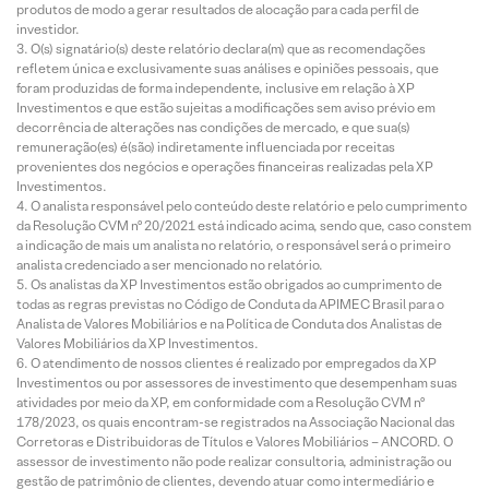
produtos de modo a gerar resultados de alocação para cada perfil de
investidor.
O(s) signatário(s) deste relatório declara(m) que as recomendações
refletem única e exclusivamente suas análises e opiniões pessoais, que
foram produzidas de forma independente, inclusive em relação à XP
Investimentos e que estão sujeitas a modificações sem aviso prévio em
decorrência de alterações nas condições de mercado, e que sua(s)
remuneração(es) é(são) indiretamente influenciada por receitas
provenientes dos negócios e operações financeiras realizadas pela XP
Investimentos.
O analista responsável pelo conteúdo deste relatório e pelo cumprimento
da Resolução CVM nº 20/2021 está indicado acima, sendo que, caso constem
a indicação de mais um analista no relatório, o responsável será o primeiro
analista credenciado a ser mencionado no relatório.
Os analistas da XP Investimentos estão obrigados ao cumprimento de
todas as regras previstas no Código de Conduta da APIMEC Brasil para o
Analista de Valores Mobiliários e na Política de Conduta dos Analistas de
Valores Mobiliários da XP Investimentos.
O atendimento de nossos clientes é realizado por empregados da XP
Investimentos ou por assessores de investimento que desempenham suas
atividades por meio da XP, em conformidade com a Resolução CVM nº
178/2023, os quais encontram-se registrados na Associação Nacional das
Corretoras e Distribuidoras de Títulos e Valores Mobiliários – ANCORD. O
assessor de investimento não pode realizar consultoria, administração ou
gestão de patrimônio de clientes, devendo atuar como intermediário e