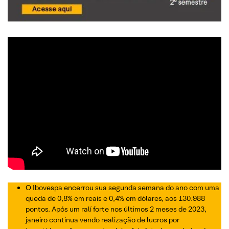
O Ibovespa encerrou sua segunda semana do ano com uma
queda de 0,8% em reais e 0,4% em dólares, aos 130.988
pontos. Após um ralí forte nos últimos 2 meses de 2023,
janeiro continua vendo realização de lucros por