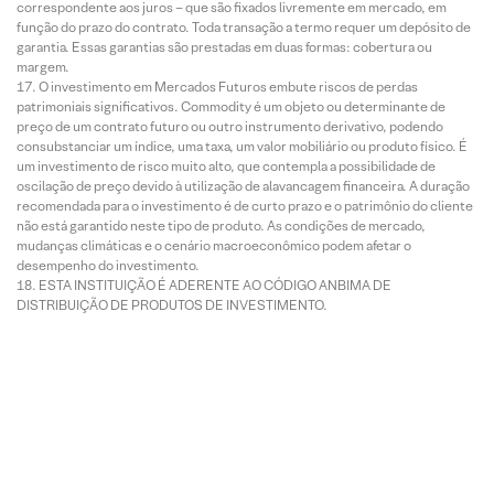
correspondente aos juros – que são fixados livremente em mercado, em
função do prazo do contrato. Toda transação a termo requer um depósito de
garantia. Essas garantias são prestadas em duas formas: cobertura ou
margem.
O investimento em Mercados Futuros embute riscos de perdas
patrimoniais significativos. Commodity é um objeto ou determinante de
preço de um contrato futuro ou outro instrumento derivativo, podendo
consubstanciar um índice, uma taxa, um valor mobiliário ou produto físico. É
um investimento de risco muito alto, que contempla a possibilidade de
oscilação de preço devido à utilização de alavancagem financeira. A duração
recomendada para o investimento é de curto prazo e o patrimônio do cliente
não está garantido neste tipo de produto. As condições de mercado,
mudanças climáticas e o cenário macroeconômico podem afetar o
desempenho do investimento.
ESTA INSTITUIÇÃO É ADERENTE AO CÓDIGO ANBIMA DE
DISTRIBUIÇÃO DE PRODUTOS DE INVESTIMENTO.