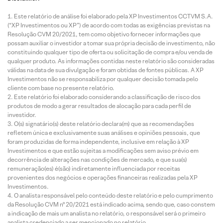
Este relatório de análise foi elaborado pela XP Investimentos CCTVM S.A.
(“XP Investimentos ou XP”) de acordo com todas as exigências previstas na
Resolução CVM 20/2021, tem como objetivo fornecer informações que
possam auxiliar o investidor a tomar sua própria decisão de investimento, não
constituindo qualquer tipo de oferta ou solicitação de compra e/ou venda de
qualquer produto. As informações contidas neste relatório são consideradas
válidas na data de sua divulgação e foram obtidas de fontes públicas. A XP
Investimentos não se responsabiliza por qualquer decisão tomada pelo
cliente com base no presente relatório.
Este relatório foi elaborado considerando a classificação de risco dos
produtos de modo a gerar resultados de alocação para cada perfil de
investidor.
O(s) signatário(s) deste relatório declara(m) que as recomendações
refletem única e exclusivamente suas análises e opiniões pessoais, que
foram produzidas de forma independente, inclusive em relação à XP
Investimentos e que estão sujeitas a modificações sem aviso prévio em
decorrência de alterações nas condições de mercado, e que sua(s)
remuneração(es) é(são) indiretamente influenciada por receitas
provenientes dos negócios e operações financeiras realizadas pela XP
Investimentos.
O analista responsável pelo conteúdo deste relatório e pelo cumprimento
da Resolução CVM nº 20/2021 está indicado acima, sendo que, caso constem
a indicação de mais um analista no relatório, o responsável será o primeiro
analista credenciado a ser mencionado no relatório.