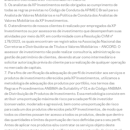
Os analistas da XP Investimentos estão obrigados ao cumprimento de
todas as regras previstas no Código de Conduta da APIMEC Brasil para o
Analista de Valores Mobiliários e na Política de Conduta dos Analistas de
Valores Mobiliários da XP Investimentos.
O atendimento de nossos clientes é realizado por empregados da XP
Investimentos ou por assessores de investimento que desempenham suas
atividades por meio da XP, em conformidade com a Resolução CVM nº
178/2023, os quais encontram-se registrados na Associação Nacional das
Corretoras e Distribuidoras de Títulos e Valores Mobiliários – ANCORD. O
assessor de investimento não pode realizar consultoria, administração ou
gestão de patrimônio de clientes, devendo atuar como intermediário e
solicitar autorização prévia do cliente para a realização de qualquer operação
no mercado de capitais.
Para fins de verificação da adequação do perfil do investidor aos serviços e
produtos de investimento oferecidos pela XP Investimentos, utilizamos a
metodologia de adequação dos produtos por portfólio, nos termos das
Regras e Procedimentos ANBIMA de Suitability nº 01 e do Código ANBIMA
de Distribuição de Produtos de Investimento. Essa metodologia consiste em
atribuir uma pontuação máxima de risco para cada perfil de investidor
(conservador, moderado e agressivo), bem como uma pontuação de risco
para cada um dos produtos oferecidos pela XP Investimentos, de modo que
todos os clientes possam ter acesso a todos os produtos, desde que dentro
das quantidades e limites da pontuação de risco definidas para o seu perfil.
Antes de aplicar nos produtos e/ou contratar os serviços objeto deste