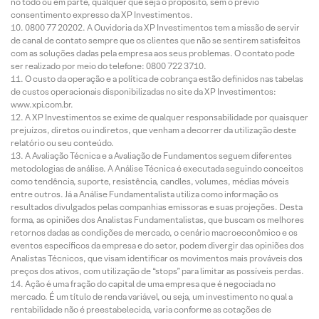
no todo ou em parte, qualquer que seja o propósito, sem o prévio
consentimento expresso da XP Investimentos.
0800 77 20202. A Ouvidoria da XP Investimentos tem a missão de servir
de canal de contato sempre que os clientes que não se sentirem satisfeitos
com as soluções dadas pela empresa aos seus problemas. O contato pode
ser realizado por meio do telefone: 0800 722 3710.
O custo da operação e a política de cobrança estão definidos nas tabelas
de custos operacionais disponibilizadas no site da XP Investimentos:
www.xpi.com.br.
A XP Investimentos se exime de qualquer responsabilidade por quaisquer
prejuízos, diretos ou indiretos, que venham a decorrer da utilização deste
relatório ou seu conteúdo.
A Avaliação Técnica e a Avaliação de Fundamentos seguem diferentes
metodologias de análise. A Análise Técnica é executada seguindo conceitos
como tendência, suporte, resistência, candles, volumes, médias móveis
entre outros. Já a Análise Fundamentalista utiliza como informação os
resultados divulgados pelas companhias emissoras e suas projeções. Desta
forma, as opiniões dos Analistas Fundamentalistas, que buscam os melhores
retornos dadas as condições de mercado, o cenário macroeconômico e os
eventos específicos da empresa e do setor, podem divergir das opiniões dos
Analistas Técnicos, que visam identificar os movimentos mais prováveis dos
preços dos ativos, com utilização de “stops” para limitar as possíveis perdas.
Ação é uma fração do capital de uma empresa que é negociada no
mercado. É um título de renda variável, ou seja, um investimento no qual a
rentabilidade não é preestabelecida, varia conforme as cotações de