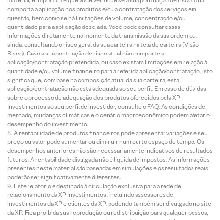
material, é importante que você verifique se a sua pontuação de risco atual
comporta a aplicação nos produtos e/ou a contratação dos serviços em
questão, bem como se há limitações de volume, concentração e/ou
quantidade para a aplicação desejada. Você pode consultar essas
informações diretamente no momento da transmissão da sua ordem ou,
ainda, consultando o risco geral da sua carteira na tela de carteira (Visão
Risco). Caso a sua pontuação de risco atual não comporte a
aplicação/contratação pretendida, ou caso existam limitações em relação à
quantidade e/ou volume financeiro para a referida aplicação/contratação, isto
significa que, com base na composição atual da sua carteira, esta
aplicação/contratação não está adequada ao seu perfil. Em caso de dúvidas
sobre o processo de adequação dos produtos oferecidos pela XP
Investimentos ao seu perfil de investidor, consulte o FAQ. As condições de
mercado, mudanças climáticas e o cenário macroeconômico podem afetar o
desempenho do investimento.
A rentabilidade de produtos financeiros pode apresentar variações e seu
preço ou valor pode aumentar ou diminuir num curto espaço de tempo. Os
desempenhos anteriores não são necessariamente indicativos de resultados
futuros. A rentabilidade divulgada não é líquida de impostos. As informações
presentes neste material são baseadas em simulações e os resultados reais
poderão ser significativamente diferentes.
Este relatório é destinado à circulação exclusiva para a rede de
relacionamento da XP Investimentos, incluindo assessores de
investimentos da XP e clientes da XP, podendo também ser divulgado no site
da XP. Fica proibida sua reprodução ou redistribuição para qualquer pessoa,