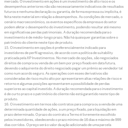
mercado. O investimento em ações é um investimento de alto risco e os
desempenhos anteriores não são necessariamente indicativos de resultados
futuros e nenhuma declaração ou garantia, de forma expressa ou implícita, é
feita neste material em relação a desempenhos. As condições de mercado, o
cenário macroeconômico, os eventos específicos da empresa e do setor
podem afetar o desempenho do investimento, podendo resultar até mesmo
em significativas perdas patrimoniais. A duração recomendada para o
investimento é de médio-longo prazo. Não há quaisquer garantias sobre o
patrimônio do cliente neste tipo de produto.
O investimento em opções é preferencialmente indicado para
investidores de perfil agressivo, de acordo com a política de suitability
praticada pela XP Investimentos. No mercado de opções, são negociados
direitos de compra ou venda de um bem por preço fixado em data futura,
devendo o adquirente do direito negociado pagar um prêmio ao vendedor tal
como num acordo seguro. As operações com esses derivativos são
consideradas de risco muito alto por apresentarem altas relações de risco e
retorno e algumas posições apresentarem a possibilidade de perdas
superiores ao capital investido. A duração recomendada para o investimento
é de curto prazo e o patrimônio do cliente não está garantido neste tipo de
produto.
O investimento em termos são contratos para compra ou a venda de uma
determinada quantidade de ações, a um preço fixado, para liquidação em
prazo determinado. O prazo do contrato a Termo é livremente escolhido
pelos investidores, obedecendo o prazo mínimo de 16 dias e máximo de 999
dias corridos. O preço será o valor da ação adicionado de uma parcela