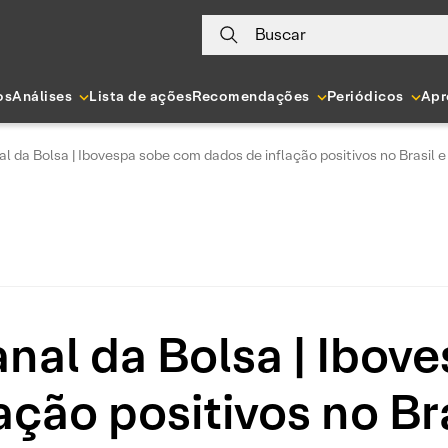
Buscar
os
Análises
Lista de ações
Recomendações
Periódicos
Apr
 da Bolsa | Ibovespa sobe com dados de inflação positivos no Brasil 
al da Bolsa | Ibov
ação positivos no Br