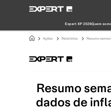
Expert XP 2026
Quem som
Ações
Relatórios
Resumo semanal
Resumo seman
dados de infl