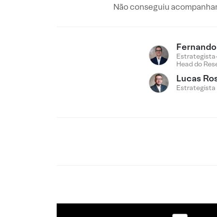
Não conseguiu acompanhar 
Fernando 
Estrategista
Head do Res
Lucas Ro
Estrategista