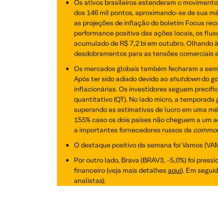
Os ativos brasileiros estenderam o movimento
dos 146 mil pontos, aproximando-se de sua má
as projeções de inflação do boletim Focus rec
performance positiva das ações locais, os flu
acumulado de R$ 7,2 bi em outubro. Olhando à 
desdobramentos para as tensões comerciais e p
Os mercados globais também fecharam a semana
Após ter sido adiado devido ao
shutdown
do go
inflacionárias. Os investidores seguem precif
quantitativo (QT). No lado micro, a temporada
superando as estimativas de lucro em uma média
155% caso os dois países não cheguem a um ac
a importantes fornecedores russos da
commod
O destaque positivo da semana foi Vamos (VAM
Por outro lado, Brava (BRAV3, -5,0%) foi pres
financeiro (veja mais detalhes
aqui
). Em segui
analistas).