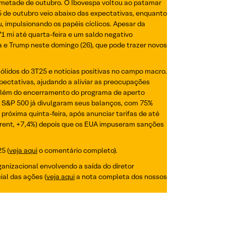
 metade de outubro. O Ibovespa voltou ao patamar
 de outubro veio abaixo das expectativas, enquanto
, impulsionando os papéis cíclicos. Apesar da
1 mi até quarta-feira e um saldo negativo
a e Trump neste domingo (26), que pode trazer novos
lidos do 3T25 e notícias positivas no campo macro.
pectativas, ajudando a aliviar as preocupações
, além do encerramento do programa de aperto
do S&P 500 já divulgaram seus balanços, com 75%
próxima quinta-feira, após anunciar tarifas de até
Brent, +7,4%) depois que os EUA impuseram sanções
5 (
veja aqui
o comentário completo).
ganizacional envolvendo a saída do diretor
al das ações (
veja aqui
a nota completa dos nossos