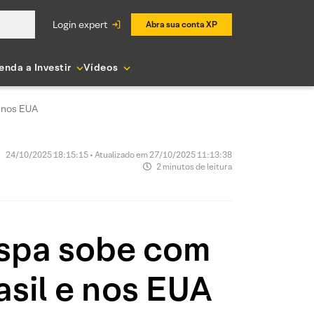
login expert
Abra sua conta XP
enda a Investir
Vídeos
e nos EUA
24/10/2025 18:15:15 • Atualizado em 27/10/2025 11:13:38
2 minutos de leitura
espa sobe com
asil e nos EUA