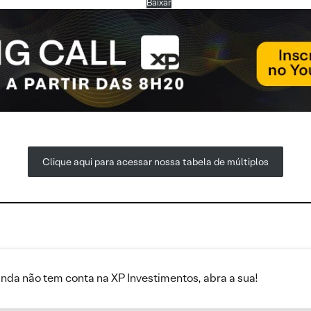
Baixar
Clique aqui para acessar nossa tabela de múltiplos
inda não tem conta na XP Investimentos, abra a sua!