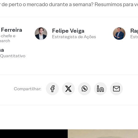
de perto o mercado durante a semana? Resumimos para voc
Ferreira
Felipe Veiga
Ra
-chefe e
Estrategista de Ações
Est
earch
sa
 Quantitativo
Compartilhar: