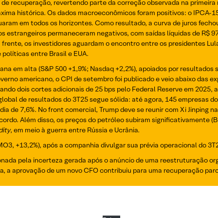
 de recuperação, revertendo parte da correção observada na primeira
xima histórica. Os dados macroeconômicos foram positivos: o IPCA-15
uaram em todos os horizontes. Como resultado, a curva de juros fechou
xos estrangeiros permaneceram negativos, com saídas líquidas de R$ 97
frente, os investidores aguardam o encontro entre os presidentes Lul
olíticas entre Brasil e EUA.
 em alta (S&P 500 +1,9%; Nasdaq +2,2%), apoiados por resultados só
verno americano, o CPI de setembro foi publicado e veio abaixo das ex
icando dois cortes adicionais de 25 bps pelo Federal Reserve em 2025
 global de resultados do 3T25 segue sólida: até agora, 145 empresas 
 de 7,6%. No front comercial, Trump deve se reunir com Xi Jinping na 
ordo. Além disso, os preços do petróleo subiram significativamente (
ity
, em meio à guerra entre Rússia e Ucrânia.
O3, +13,2%), após a companhia divulgar sua prévia operacional do 3T2
sionada pela incerteza gerada após o anúncio de uma reestruturação or
da, a aprovação de um novo CFO contribuiu para uma recuperação parci