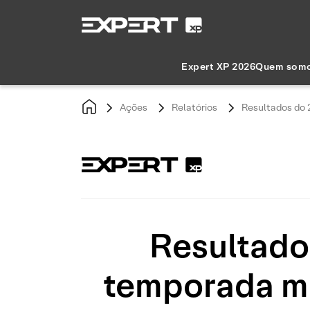
Expert XP 2026
Quem som
Ações
Relatórios
Resultados do 
Resultado
temporada me