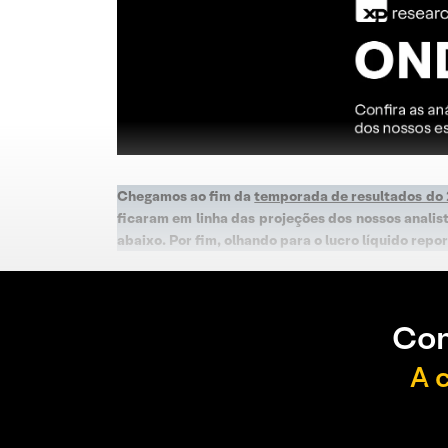
Chegamos ao fim da
temporada de resultados do
ficaram em linha das projeções dos nossos analis
abaixo. Por fim, olhando para o lucro líquido re
Con
A 