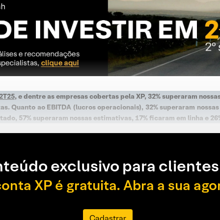
 2T25
, e dentre as empresas cobertas pela XP, 32% superaram nossa
tas. Quanto ao EBITDA (lucros operacionais), 32% superaram nossas
portado, 57% superaram nossas estimativas, 17% ficaram em linha e 2
teúdo exclusivo para clientes
conta XP é gratuita. Abra a sua ago
Cadastrar