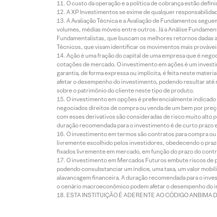
O custo da operação e a política de cobrança estão defini
A XP Investimentos se exime de qualquer responsabilidade
A Avaliação Técnica e a Avaliação de Fundamentos seguem
volumes, médias móveis entre outros. Já a Análise Fundament
Fundamentalistas, que buscam os melhores retornos dadas as
Técnicos, que visam identificar os movimentos mais prováveis 
Ação é uma fração do capital de uma empresa que é negoci
cotações de mercado. O investimento em ações é um investi
garantia, de forma expressa ou implícita, é feita neste ma
afetar o desempenho do investimento, podendo resultar até 
sobre o patrimônio do cliente neste tipo de produto.
O investimento em opções é preferencialmente indicado pa
negociados direitos de compra ou venda de um bem por preço
com esses derivativos são consideradas de risco muito alto p
duração recomendada para o investimento é de curto prazo e 
O investimento em termos são contratos para compra ou a
livremente escolhido pelos investidores, obedecendo o prazo
fixados livremente em mercado, em função do prazo do contr
O investimento em Mercados Futuros embute riscos de pe
podendo consubstanciar um índice, uma taxa, um valor mobiliá
alavancagem financeira. A duração recomendada para o invest
o cenário macroeconômico podem afetar o desempenho do i
ESTA INSTITUIÇÃO É ADERENTE AO CÓDIGO ANBIMA 