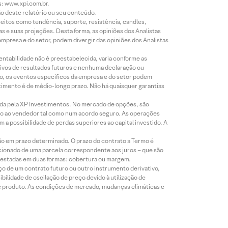
s: www.xpi.com.br.
ão deste relatório ou seu conteúdo.
eitos como tendência, suporte, resistência, candles,
s e suas projeções. Desta forma, as opiniões dos Analistas
presa e do setor, podem divergir das opiniões dos Analistas
entabilidade não é preestabelecida, varia conforme as
ivos de resultados futuros e nenhuma declaração ou
co, os eventos específicos da empresa e do setor podem
timento é de médio-longo prazo. Não há quaisquer garantias
icada pela XP Investimentos. No mercado de opções, são
mio ao vendedor tal como num acordo seguro. As operações
a possibilidade de perdas superiores ao capital investido. A
ão em prazo determinado. O prazo do contrato a Termo é
icionado de uma parcela correspondente aos juros – que são
prestadas em duas formas: cobertura ou margem.
o de um contrato futuro ou outro instrumento derivativo,
bilidade de oscilação de preço devido à utilização de
de produto. As condições de mercado, mudanças climáticas e