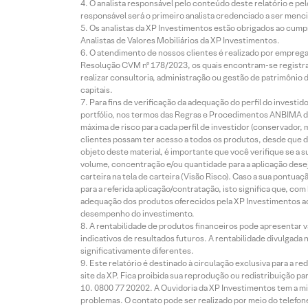
O analista responsável pelo conteúdo deste relatório e pe
responsável será o primeiro analista credenciado a ser menci
Os analistas da XP Investimentos estão obrigados ao cumpr
Analistas de Valores Mobiliários da XP Investimentos.
O atendimento de nossos clientes é realizado por empreg
Resolução CVM nº 178/2023, os quais encontram-se registrad
realizar consultoria, administração ou gestão de patrimônio 
capitais.
Para fins de verificação da adequação do perfil do invest
portfólio, nos termos das Regras e Procedimentos ANBIMA de
máxima de risco para cada perfil de investidor (conservado
clientes possam ter acesso a todos os produtos, desde que de
objeto deste material, é importante que você verifique se a
volume, concentração e/ou quantidade para a aplicação dese
carteira na tela de carteira (Visão Risco). Caso a sua pontu
para a referida aplicação/contratação, isto significa que, co
adequação dos produtos oferecidos pela XP Investimentos ao
desempenho do investimento.
A rentabilidade de produtos financeiros pode apresentar
indicativos de resultados futuros. A rentabilidade divulgada
significativamente diferentes.
Este relatório é destinado à circulação exclusiva para a 
site da XP. Fica proibida sua reprodução ou redistribuição p
0800 77 20202. A Ouvidoria da XP Investimentos tem a mi
problemas. O contato pode ser realizado por meio do telefon