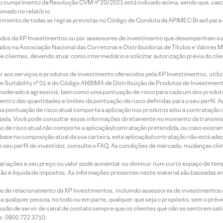
lo cumprimento da Resolução CVM nº 20/2021 está indicado acima, sendo que, caso 
onado no relatório.
imento de todas as regras previstas no Código de Conduta da APIMEC Brasil para o 
ados da XP Investimentos ou por assessores de investimento que desempenham sua
os na Associação Nacional das Corretoras e Distribuidoras de Títulos e Valores 
de clientes, devendo atuar como intermediário e solicitar autorização prévia do cl
idor aos serviços e produtos de investimento oferecidos pela XP Investimentos, uti
 Suitability nº 01 e do Código ANBIMA de Distribuição de Produtos de Investimen
r, moderado e agressivo), bem como uma pontuação de risco para cada um dos produ
ntro das quantidades e limites da pontuação de risco definidas para o seu perfil. A
 sua pontuação de risco atual comporta a aplicação nos produtos e/ou a contratação
jada. Você pode consultar essas informações diretamente no momento da transmissã
ação de risco atual não comporte a aplicação/contratação pretendida, ou caso exista
m base na composição atual da sua carteira, esta aplicação/contratação não está ad
 seu perfil de investidor, consulte o FAQ. As condições de mercado, mudanças cl
 variações e seu preço ou valor pode aumentar ou diminuir num curto espaço de t
 não é líquida de impostos. As informações presentes neste material são baseadas e
rede de relacionamento da XP Investimentos, incluindo assessores de investimentos
ara qualquer pessoa, no todo ou em parte, qualquer que seja o propósito, sem o pr
ssão de servir de canal de contato sempre que os clientes que não se sentirem sat
e: 0800 722 3710.