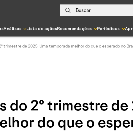
Buscar
os
Análises
Lista de ações
Recomendações
Periódicos
Apr
2º trimestre de 2025: Uma temporada melhor do que o esperado no Bra
s do 2º trimestre de
lhor do que o esper