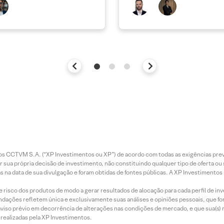
ais
entos CCTVM S.A. (“XP Investimentos ou XP”) de acordo com todas as exigências p
r sua própria decisão de investimento, não constituindo qualquer tipo de oferta ou
s na data de sua divulgação e foram obtidas de fontes públicas. A XP Investimentos
e risco dos produtos de modo a gerar resultados de alocação para cada perfil de inv
mendações refletem única e exclusivamente suas análises e opiniões pessoais, que 
aviso prévio em decorrência de alterações nas condições de mercado, e que sua(s)
realizadas pela XP Investimentos.