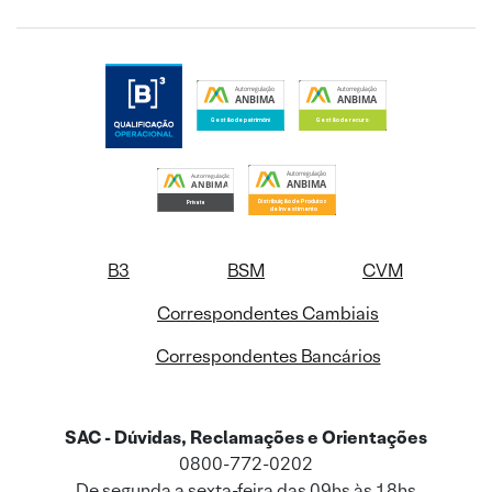
B3
BSM
CVM
Correspondentes Cambiais
Correspondentes Bancários
SAC - Dúvidas, Reclamações e Orientações
0800-772-0202
De segunda a sexta-feira das 09hs às 18hs