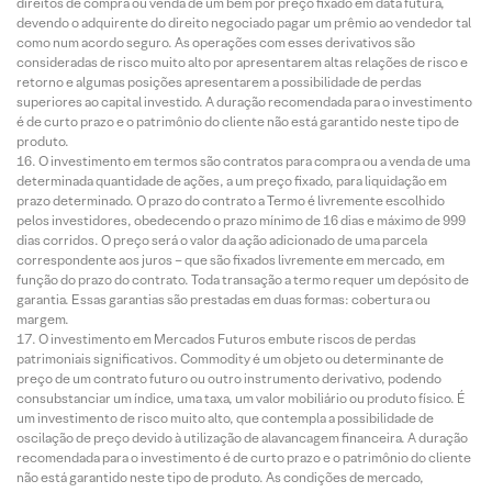
direitos de compra ou venda de um bem por preço fixado em data futura,
devendo o adquirente do direito negociado pagar um prêmio ao vendedor tal
como num acordo seguro. As operações com esses derivativos são
consideradas de risco muito alto por apresentarem altas relações de risco e
retorno e algumas posições apresentarem a possibilidade de perdas
superiores ao capital investido. A duração recomendada para o investimento
é de curto prazo e o patrimônio do cliente não está garantido neste tipo de
produto.
O investimento em termos são contratos para compra ou a venda de uma
determinada quantidade de ações, a um preço fixado, para liquidação em
prazo determinado. O prazo do contrato a Termo é livremente escolhido
pelos investidores, obedecendo o prazo mínimo de 16 dias e máximo de 999
dias corridos. O preço será o valor da ação adicionado de uma parcela
correspondente aos juros – que são fixados livremente em mercado, em
função do prazo do contrato. Toda transação a termo requer um depósito de
garantia. Essas garantias são prestadas em duas formas: cobertura ou
margem.
O investimento em Mercados Futuros embute riscos de perdas
patrimoniais significativos. Commodity é um objeto ou determinante de
preço de um contrato futuro ou outro instrumento derivativo, podendo
consubstanciar um índice, uma taxa, um valor mobiliário ou produto físico. É
um investimento de risco muito alto, que contempla a possibilidade de
oscilação de preço devido à utilização de alavancagem financeira. A duração
recomendada para o investimento é de curto prazo e o patrimônio do cliente
não está garantido neste tipo de produto. As condições de mercado,