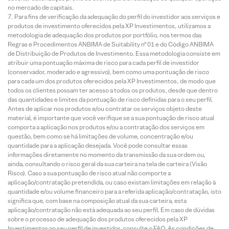
no mercado de capitais.
Para fins de verificação da adequação do perfil do investidor aos serviços e
produtos de investimento oferecidos pela XP Investimentos, utilizamos a
metodologia de adequação dos produtos por portfólio, nos termos das
Regras e Procedimentos ANBIMA de Suitability nº 01 e do Código ANBIMA
de Distribuição de Produtos de Investimento. Essa metodologia consiste em
atribuir uma pontuação máxima de risco para cada perfil de investidor
(conservador, moderado e agressivo), bem como uma pontuação de risco
para cada um dos produtos oferecidos pela XP Investimentos, de modo que
todos os clientes possam ter acesso a todos os produtos, desde que dentro
das quantidades e limites da pontuação de risco definidas para o seu perfil.
Antes de aplicar nos produtos e/ou contratar os serviços objeto deste
material, é importante que você verifique se a sua pontuação de risco atual
comporta a aplicação nos produtos e/ou a contratação dos serviços em
questão, bem como se há limitações de volume, concentração e/ou
quantidade para a aplicação desejada. Você pode consultar essas
informações diretamente no momento da transmissão da sua ordem ou,
ainda, consultando o risco geral da sua carteira na tela de carteira (Visão
Risco). Caso a sua pontuação de risco atual não comporte a
aplicação/contratação pretendida, ou caso existam limitações em relação à
quantidade e/ou volume financeiro para a referida aplicação/contratação, isto
significa que, com base na composição atual da sua carteira, esta
aplicação/contratação não está adequada ao seu perfil. Em caso de dúvidas
sobre o processo de adequação dos produtos oferecidos pela XP
Investimentos ao seu perfil de investidor, consulte o FAQ. As condições de