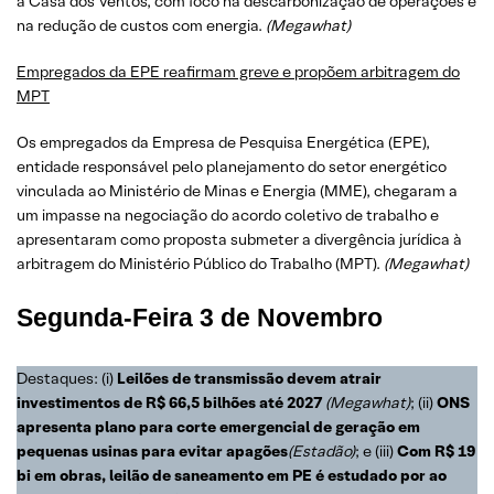
a Casa dos Ventos, com foco na descarbonização de operações e
na redução de custos com energia.
(
Megawhat
)
Empregados da EPE reafirmam greve e propõem arbitragem do
MPT
Os empregados da Empresa de Pesquisa Energética (EPE),
entidade responsável pelo planejamento do setor energético
vinculada ao Ministério de Minas e Energia (MME), chegaram a
um impasse na negociação do acordo coletivo de trabalho e
apresentaram como proposta submeter a divergência jurídica à
arbitragem do Ministério Público do Trabalho (MPT).
(
Megawhat
)
Segunda-Feira
3 de Novembro
Destaques: (i)
Leilões de transmissão devem atrair
investimentos de R$ 66,5 bilhões até 2027
(
Megawhat
)
; (ii)
ONS
apresenta plano para corte emergencial de geração em
pequenas usinas para evitar apagões
(
Estadão
)
; e (iii)
Com R$ 19
bi em obras, leilão de saneamento em PE é estudado por ao