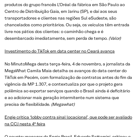
produtos do grupo francês L’Oréal da fábrica em São Paulo ao
Centro de Distribuição Gaia, em Jarinu (SP), e daí aos seus
transportadores e clientes nas regiões Sul eSudeste, são
chancelados como prioritários. Ou seja, os veículos têm entrada
livre nos pátios dos clientes: o caminhão chega e é
desembarcado imediatamente, sem perda de tempo.
(
Valor
)
Investimento do TikTok em data center no Ceará avança
No MinutoMega desta terça-feira, 4 de novembro, a jornalista da
MegaWhat Camila Maia detalha os avanços do data center do
TikTok em Pecém, com formalização de contratos antes do fim da
vigência da MP 1.307, e contextualiza por que o projeto gera
polêmica ao exportar serviços quando o Brasil ainda é deficitário
e ao adicionar mais geração intermitente num sistema que
precisa de flexibilidade.
(
Megawhat
)
Engie critica ‘lobby contra sinal locacional’, que pode ser avaliado
na CCJ nesta 4ª feira
O country manager da Engie Brasil, Eduardo Sattamini, criticou o