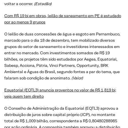
voltar a ocorrer.
(
Estadão
)
Com R$ 19 bi em obras, leilão de saneamento em PE é estudado
por ao menos 9 grupos
O leilão de duas concessões de água e esgoto em Pernambuco,
marcado para o dia 18 de dezembro, tem mobilizado diversos
grupos do setor de saneamento e investidores interessados em
entrar no mercado. Com investimentos somados de R$ 19
bilhões, os projetos têm sido estudados por Aegea, Equatorial,
Sabesp, Acciona, Pátria, Vinci Partners, Opportunity, BRK
Ambiental e Águas do Brasil, segundo fontes a par do tema, que
falaram sob condição de anonimato.
(
Valor
)
Equatorial (EQTL3) anuncia proventos no valor de R$ 1,819 bi;
veja quem tem direito
O Conselho de Administração da Equatorial (EQTL3) aprovou a
distribuição de juros sobre capital próprio (JCP), no montante
total de R$ 1,009 bilhão, correspondente a R$ 0,80480288985
por ação ordinária. A companhia também aprovou a distribuição