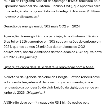
reunião do Programa Mensal da Operação (PMO), realizada pelo
Operador Nacional do Sistema Elétrico (ONS), que apontou para
uma redução da carga no Sistema Interligado Nacional (SIN) em
novembro.
(
Megawhat
)
Geração de energia emitiu 30% mais CO2 em 2024
A geração de energia térmica para injeção no Sistema Elétrico
Brasileiro (SEB) aumentou em 30% suas emissões de carbono em
2024, quando somou 26 milhões de toneladas de CO2
equivalente, contra 20 milhões de toneladas de CO2 equivalente
em 2023.
(
Megawhat
)
Light quita dívida de IPTU e destrava renovação com a Aneel
A diretoria da Agência Nacional de Energia Elétrica (Aneel) deve
votar nesta terça-feira, 4 de novembro, a recomendação de
renovação da concessão de distribuição da Light, que vence em
junho de 2026.
(
Megawhat
)
ANSN não deve permitir saque de R$ 1 bilhão pedido pela