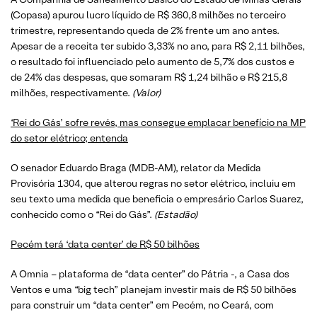
(Copasa) apurou lucro líquido de R$ 360,8 milhões no terceiro
trimestre, representando queda de 2% frente um ano antes.
Apesar de a receita ter subido 3,33% no ano, para R$ 2,11 bilhões,
o resultado foi influenciado pelo aumento de 5,7% dos custos e
de 24% das despesas, que somaram R$ 1,24 bilhão e R$ 215,8
milhões, respectivamente.
(
Valor
)
‘Rei do Gás’ sofre revés, mas consegue emplacar benefício na MP
do setor elétrico; entenda
O senador Eduardo Braga (MDB-AM), relator da Medida
Provisória 1304, que alterou regras no setor elétrico, incluiu em
seu texto uma medida que beneficia o empresário Carlos Suarez,
conhecido como o “Rei do Gás”.
(Estadão)
Pecém terá ‘data center’ de R$ 50 bilhões
A Omnia – plataforma de “data center” do Pátria -, a Casa dos
Ventos e uma “big tech” planejam investir mais de R$ 50 bilhões
para construir um “data center” em Pecém, no Ceará, com