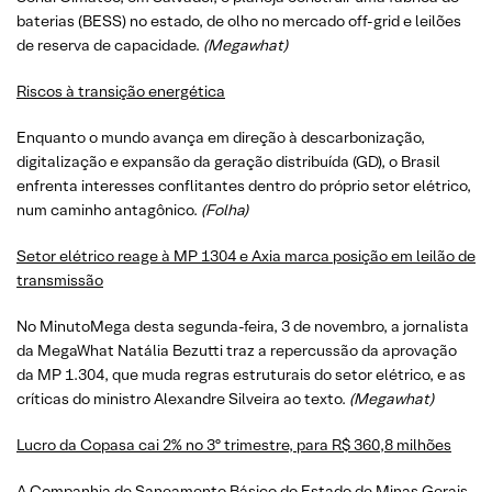
baterias (BESS) no estado, de olho no mercado off-grid e leilões
de reserva de capacidade.
(
Megawhat
)
Riscos à transição energética
Enquanto o mundo avança em direção à descarbonização,
digitalização e expansão da geração distribuída (GD), o Brasil
enfrenta interesses conflitantes dentro do próprio setor elétrico,
num caminho antagônico.
(Folha)
Setor elétrico reage à MP 1304 e Axia marca posição em leilão de
transmissão
No MinutoMega desta segunda-feira, 3 de novembro, a jornalista
da MegaWhat Natália Bezutti traz a repercussão da aprovação
da MP 1.304, que muda regras estruturais do setor elétrico, e as
críticas do ministro Alexandre Silveira ao texto.
(
Megawhat
)
Lucro da Copasa cai 2% no 3º trimestre, para R$ 360,8 milhões
A Companhia de Saneamento Básico do Estado de Minas Gerais