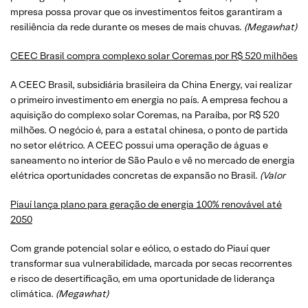
mpresa possa provar que os investimentos feitos garantiram a
resiliência da rede durante os meses de mais chuvas.
(
Megawhat
)
CEEC Brasil compra complexo solar Coremas por R$ 520 milhões
A CEEC Brasil, subsidiária brasileira da China Energy, vai realizar
o primeiro investimento em energia no país. A empresa fechou a
aquisição do complexo solar Coremas, na Paraíba, por R$ 520
milhões. O negócio é, para a estatal chinesa, o ponto de partida
no setor elétrico. A CEEC possui uma operação de águas e
saneamento no interior de São Paulo e vê no mercado de energia
elétrica oportunidades concretas de expansão no Brasil.
(
Valor
Piauí lança plano para geração de energia 100% renovável até
2050
Com grande potencial solar e eólico, o estado do Piauí quer
transformar sua vulnerabilidade, marcada por secas recorrentes
e risco de desertificação, em uma oportunidade de liderança
climática.
(
Megawhat
)