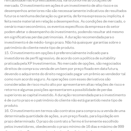
rentabilidade não é preestabelecida, varia conforme as cotações de
mercado. O investimento em ações é um investimento de alto risco e os
desempenhos anteriores não são necessariamente indicativos de resultados
futuros e nenhuma declaração ou garantia, de forma expressa ou implícita, é
feita neste material em relação a desempenhos. As condições de mercado, o
cenário macroeconômico, os eventos específicos da empresa e do setor
podem afetar o desempenho do investimento, podendo resultar até mesmo
em significativas perdas patrimoniais. A duração recomendada para o
investimento é de médio-longo prazo. Não há quaisquer garantias sobre o
patrimônio do cliente neste tipo de produto.
O investimento em opções é preferencialmente indicado para
investidores de perfil agressivo, de acordo com a política de suitability
praticada pela XP Investimentos. No mercado de opções, são negociados
direitos de compra ou venda de um bem por preço fixado em data futura,
devendo o adquirente do direito negociado pagar um prêmio ao vendedor tal
como num acordo seguro. As operações com esses derivativos são
consideradas de risco muito alto por apresentarem altas relações de risco e
retorno e algumas posições apresentarem a possibilidade de perdas
superiores ao capital investido. A duração recomendada para o investimento
é de curto prazo e o patrimônio do cliente não está garantido neste tipo de
produto.
O investimento em termos são contratos para compra ou a venda de uma
determinada quantidade de ações, a um preço fixado, para liquidação em
prazo determinado. O prazo do contrato a Termo é livremente escolhido
pelos investidores, obedecendo o prazo mínimo de 16 dias e máximo de 999