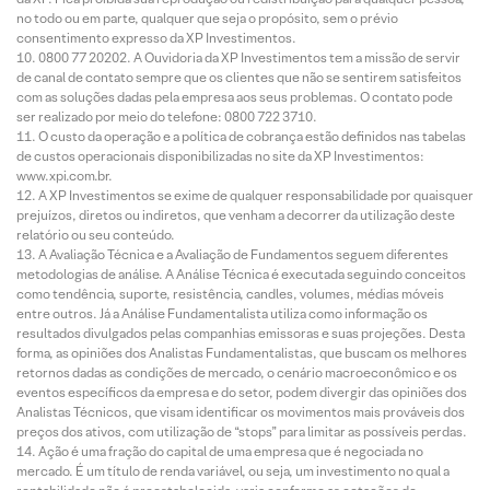
no todo ou em parte, qualquer que seja o propósito, sem o prévio
consentimento expresso da XP Investimentos.
0800 77 20202. A Ouvidoria da XP Investimentos tem a missão de servir
de canal de contato sempre que os clientes que não se sentirem satisfeitos
com as soluções dadas pela empresa aos seus problemas. O contato pode
ser realizado por meio do telefone: 0800 722 3710.
O custo da operação e a política de cobrança estão definidos nas tabelas
de custos operacionais disponibilizadas no site da XP Investimentos:
www.xpi.com.br.
A XP Investimentos se exime de qualquer responsabilidade por quaisquer
prejuízos, diretos ou indiretos, que venham a decorrer da utilização deste
relatório ou seu conteúdo.
A Avaliação Técnica e a Avaliação de Fundamentos seguem diferentes
metodologias de análise. A Análise Técnica é executada seguindo conceitos
como tendência, suporte, resistência, candles, volumes, médias móveis
entre outros. Já a Análise Fundamentalista utiliza como informação os
resultados divulgados pelas companhias emissoras e suas projeções. Desta
forma, as opiniões dos Analistas Fundamentalistas, que buscam os melhores
retornos dadas as condições de mercado, o cenário macroeconômico e os
eventos específicos da empresa e do setor, podem divergir das opiniões dos
Analistas Técnicos, que visam identificar os movimentos mais prováveis dos
preços dos ativos, com utilização de “stops” para limitar as possíveis perdas.
Ação é uma fração do capital de uma empresa que é negociada no
mercado. É um título de renda variável, ou seja, um investimento no qual a