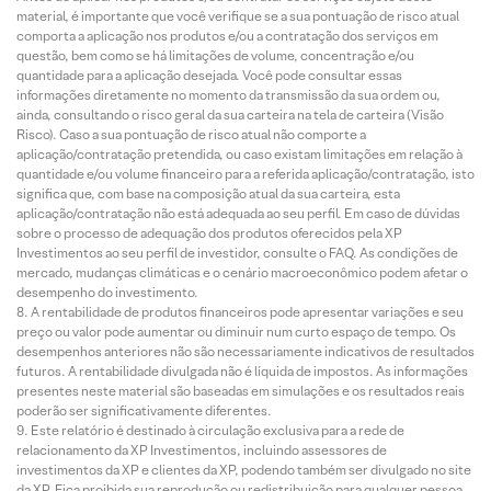
material, é importante que você verifique se a sua pontuação de risco atual
comporta a aplicação nos produtos e/ou a contratação dos serviços em
questão, bem como se há limitações de volume, concentração e/ou
quantidade para a aplicação desejada. Você pode consultar essas
informações diretamente no momento da transmissão da sua ordem ou,
ainda, consultando o risco geral da sua carteira na tela de carteira (Visão
Risco). Caso a sua pontuação de risco atual não comporte a
aplicação/contratação pretendida, ou caso existam limitações em relação à
quantidade e/ou volume financeiro para a referida aplicação/contratação, isto
significa que, com base na composição atual da sua carteira, esta
aplicação/contratação não está adequada ao seu perfil. Em caso de dúvidas
sobre o processo de adequação dos produtos oferecidos pela XP
Investimentos ao seu perfil de investidor, consulte o FAQ. As condições de
mercado, mudanças climáticas e o cenário macroeconômico podem afetar o
desempenho do investimento.
A rentabilidade de produtos financeiros pode apresentar variações e seu
preço ou valor pode aumentar ou diminuir num curto espaço de tempo. Os
desempenhos anteriores não são necessariamente indicativos de resultados
futuros. A rentabilidade divulgada não é líquida de impostos. As informações
presentes neste material são baseadas em simulações e os resultados reais
poderão ser significativamente diferentes.
Este relatório é destinado à circulação exclusiva para a rede de
relacionamento da XP Investimentos, incluindo assessores de
investimentos da XP e clientes da XP, podendo também ser divulgado no site
da XP. Fica proibida sua reprodução ou redistribuição para qualquer pessoa,