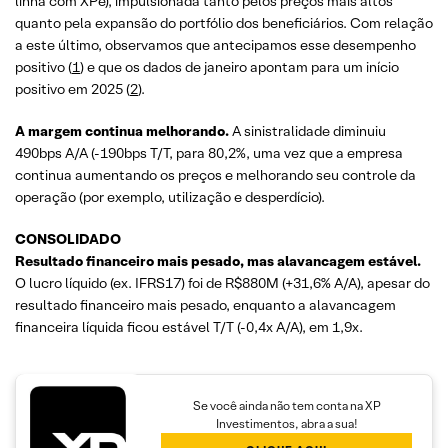
linha com XPe), impulsionada tanto pelos preços mais altos
quanto pela expansão do portfólio dos beneficiários. Com relação
a este último, observamos que antecipamos esse desempenho
positivo (
1
) e que os dados de janeiro apontam para um início
positivo em 2025 (
2
).
A margem continua melhorando.
A sinistralidade diminuiu
490bps A/A (-190bps T/T, para 80,2%, uma vez que a empresa
continua aumentando os preços e melhorando seu controle da
operação (por exemplo, utilização e desperdício).
CONSOLIDADO
Resultado financeiro mais pesado, mas alavancagem estável.
O lucro líquido (ex. IFRS17) foi de R$880M (+31,6% A/A), apesar do
resultado financeiro mais pesado, enquanto a alavancagem
financeira líquida ficou estável T/T (-0,4x A/A), em 1,9x.
Se você ainda não tem conta na XP
Investimentos, abra a sua!