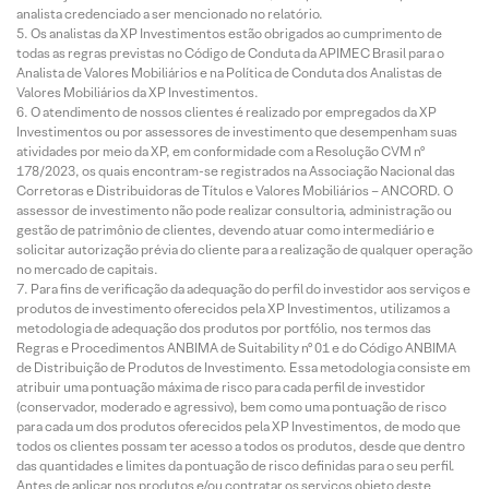
analista credenciado a ser mencionado no relatório.
Os analistas da XP Investimentos estão obrigados ao cumprimento de
todas as regras previstas no Código de Conduta da APIMEC Brasil para o
Analista de Valores Mobiliários e na Política de Conduta dos Analistas de
Valores Mobiliários da XP Investimentos.
O atendimento de nossos clientes é realizado por empregados da XP
Investimentos ou por assessores de investimento que desempenham suas
atividades por meio da XP, em conformidade com a Resolução CVM nº
178/2023, os quais encontram-se registrados na Associação Nacional das
Corretoras e Distribuidoras de Títulos e Valores Mobiliários – ANCORD. O
assessor de investimento não pode realizar consultoria, administração ou
gestão de patrimônio de clientes, devendo atuar como intermediário e
solicitar autorização prévia do cliente para a realização de qualquer operação
no mercado de capitais.
Para fins de verificação da adequação do perfil do investidor aos serviços e
produtos de investimento oferecidos pela XP Investimentos, utilizamos a
metodologia de adequação dos produtos por portfólio, nos termos das
Regras e Procedimentos ANBIMA de Suitability nº 01 e do Código ANBIMA
de Distribuição de Produtos de Investimento. Essa metodologia consiste em
atribuir uma pontuação máxima de risco para cada perfil de investidor
(conservador, moderado e agressivo), bem como uma pontuação de risco
para cada um dos produtos oferecidos pela XP Investimentos, de modo que
todos os clientes possam ter acesso a todos os produtos, desde que dentro
das quantidades e limites da pontuação de risco definidas para o seu perfil.
Antes de aplicar nos produtos e/ou contratar os serviços objeto deste