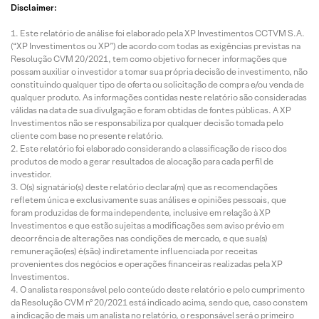
Disclaimer:
Este relatório de análise foi elaborado pela XP Investimentos CCTVM S.A.
(“XP Investimentos ou XP”) de acordo com todas as exigências previstas na
Resolução CVM 20/2021, tem como objetivo fornecer informações que
possam auxiliar o investidor a tomar sua própria decisão de investimento, não
constituindo qualquer tipo de oferta ou solicitação de compra e/ou venda de
qualquer produto. As informações contidas neste relatório são consideradas
válidas na data de sua divulgação e foram obtidas de fontes públicas. A XP
Investimentos não se responsabiliza por qualquer decisão tomada pelo
cliente com base no presente relatório.
Este relatório foi elaborado considerando a classificação de risco dos
produtos de modo a gerar resultados de alocação para cada perfil de
investidor.
O(s) signatário(s) deste relatório declara(m) que as recomendações
refletem única e exclusivamente suas análises e opiniões pessoais, que
foram produzidas de forma independente, inclusive em relação à XP
Investimentos e que estão sujeitas a modificações sem aviso prévio em
decorrência de alterações nas condições de mercado, e que sua(s)
remuneração(es) é(são) indiretamente influenciada por receitas
provenientes dos negócios e operações financeiras realizadas pela XP
Investimentos.
O analista responsável pelo conteúdo deste relatório e pelo cumprimento
da Resolução CVM nº 20/2021 está indicado acima, sendo que, caso constem
a indicação de mais um analista no relatório, o responsável será o primeiro