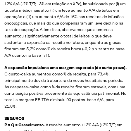
12% A/A (-2% T/T; +3% em relação ao XPe), impulsionada por (i) um
tíquete médio mais alto, (ii) um leve aumento A/A de leitos em
operação e (iii) um aumento A/A de 16% nas receitas de infusões
oncológicas, que mais do que compensaram um leve declínio na
taxa de ocupação. Além disso, observamos que a empresa
aumentou significativamente o total de leitos, o que deve
sustentar a expansão da receita no futuro, enquanto as glosas
ficaram em 5,2% como % da receita bruta (-0,2 p.p. tanto na base
A/A quanto na base T/T).
A expansão impulsiona uma margem esperada (de curto prazo).
O custo-caixa aumentou como % da receita, para 73,4%,
principalmente devido à abertura de novos hospitais no período.
As despesas-caixa como % da receita ficaram estáveis, com uma
contribuição positiva proveniente da equivalência patrimonial. No
total, a margem EBITDA diminuiu 90 pontos-base A/A, para
21,8%.
SEGUROS
P x Q = Crescimento.
A receita aumentou 13% A/A (+3% T/T; em