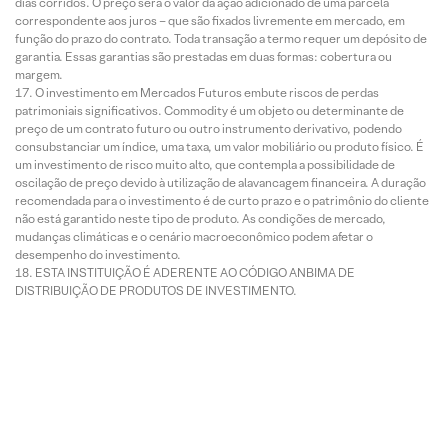
dias corridos. O preço será o valor da ação adicionado de uma parcela
correspondente aos juros – que são fixados livremente em mercado, em
função do prazo do contrato. Toda transação a termo requer um depósito de
garantia. Essas garantias são prestadas em duas formas: cobertura ou
margem.
O investimento em Mercados Futuros embute riscos de perdas
patrimoniais significativos. Commodity é um objeto ou determinante de
preço de um contrato futuro ou outro instrumento derivativo, podendo
consubstanciar um índice, uma taxa, um valor mobiliário ou produto físico. É
um investimento de risco muito alto, que contempla a possibilidade de
oscilação de preço devido à utilização de alavancagem financeira. A duração
recomendada para o investimento é de curto prazo e o patrimônio do cliente
não está garantido neste tipo de produto. As condições de mercado,
mudanças climáticas e o cenário macroeconômico podem afetar o
desempenho do investimento.
ESTA INSTITUIÇÃO É ADERENTE AO CÓDIGO ANBIMA DE
DISTRIBUIÇÃO DE PRODUTOS DE INVESTIMENTO.