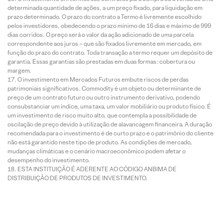
determinada quantidade de ações, a um preço fixado, para liquidação em
prazo determinado. O prazo do contrato a Termo é livremente escolhido
pelos investidores, obedecendo o prazo mínimo de 16 dias e máximo de 999
dias corridos. O preço será o valor da ação adicionado de uma parcela
correspondente aos juros – que são fixados livremente em mercado, em
função do prazo do contrato. Toda transação a termo requer um depósito de
garantia. Essas garantias são prestadas em duas formas: cobertura ou
margem.
O investimento em Mercados Futuros embute riscos de perdas
patrimoniais significativos. Commodity é um objeto ou determinante de
preço de um contrato futuro ou outro instrumento derivativo, podendo
consubstanciar um índice, uma taxa, um valor mobiliário ou produto físico. É
um investimento de risco muito alto, que contempla a possibilidade de
oscilação de preço devido à utilização de alavancagem financeira. A duração
recomendada para o investimento é de curto prazo e o patrimônio do cliente
não está garantido neste tipo de produto. As condições de mercado,
mudanças climáticas e o cenário macroeconômico podem afetar o
desempenho do investimento.
ESTA INSTITUIÇÃO É ADERENTE AO CÓDIGO ANBIMA DE
DISTRIBUIÇÃO DE PRODUTOS DE INVESTIMENTO.