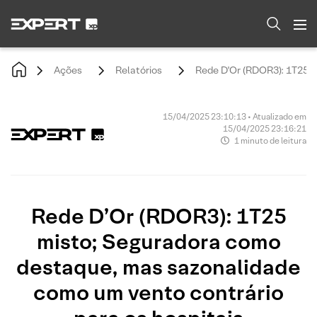
Ações
Relatórios
Rede D'Or (RDOR3): 1T25 m
15/04/2025 23:10:13 • Atualizado em
15/04/2025 23:16:21
1 minuto de leitura
Rede D’Or (RDOR3): 1T25
misto; Seguradora como
destaque, mas sazonalidade
como um vento contrário