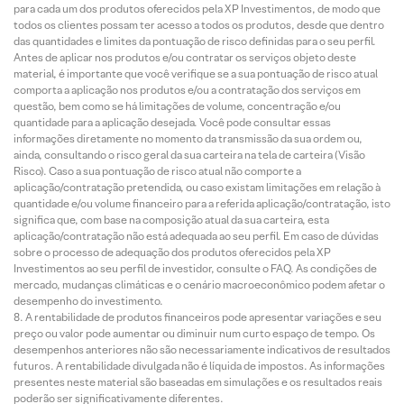
para cada um dos produtos oferecidos pela XP Investimentos, de modo que
todos os clientes possam ter acesso a todos os produtos, desde que dentro
das quantidades e limites da pontuação de risco definidas para o seu perfil.
Antes de aplicar nos produtos e/ou contratar os serviços objeto deste
material, é importante que você verifique se a sua pontuação de risco atual
comporta a aplicação nos produtos e/ou a contratação dos serviços em
questão, bem como se há limitações de volume, concentração e/ou
quantidade para a aplicação desejada. Você pode consultar essas
informações diretamente no momento da transmissão da sua ordem ou,
ainda, consultando o risco geral da sua carteira na tela de carteira (Visão
Risco). Caso a sua pontuação de risco atual não comporte a
aplicação/contratação pretendida, ou caso existam limitações em relação à
quantidade e/ou volume financeiro para a referida aplicação/contratação, isto
significa que, com base na composição atual da sua carteira, esta
aplicação/contratação não está adequada ao seu perfil. Em caso de dúvidas
sobre o processo de adequação dos produtos oferecidos pela XP
Investimentos ao seu perfil de investidor, consulte o FAQ. As condições de
mercado, mudanças climáticas e o cenário macroeconômico podem afetar o
desempenho do investimento.
A rentabilidade de produtos financeiros pode apresentar variações e seu
preço ou valor pode aumentar ou diminuir num curto espaço de tempo. Os
desempenhos anteriores não são necessariamente indicativos de resultados
futuros. A rentabilidade divulgada não é líquida de impostos. As informações
presentes neste material são baseadas em simulações e os resultados reais
poderão ser significativamente diferentes.