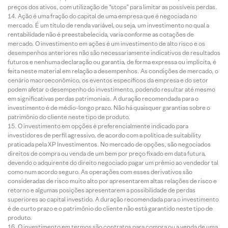
preços dos ativos, com utilização de “stops” para limitar as possíveis perdas.
Ação é uma fração do capital de uma empresa que é negociada no
mercado. É um título de renda variável, ou seja, um investimento no qual a
rentabilidade não é preestabelecida, varia conforme as cotações de
mercado. O investimento em ações é um investimento de alto risco e os
desempenhos anteriores não são necessariamente indicativos de resultados
futuros e nenhuma declaração ou garantia, de forma expressa ou implícita, é
feita neste material em relação a desempenhos. As condições de mercado, o
cenário macroeconômico, os eventos específicos da empresa e do setor
podem afetar o desempenho do investimento, podendo resultar até mesmo
em significativas perdas patrimoniais. A duração recomendada para o
investimento é de médio-longo prazo. Não há quaisquer garantias sobre o
patrimônio do cliente neste tipo de produto.
O investimento em opções é preferencialmente indicado para
investidores de perfil agressivo, de acordo com a política de suitability
praticada pela XP Investimentos. No mercado de opções, são negociados
direitos de compra ou venda de um bem por preço fixado em data futura,
devendo o adquirente do direito negociado pagar um prêmio ao vendedor tal
como num acordo seguro. As operações com esses derivativos são
consideradas de risco muito alto por apresentarem altas relações de risco e
retorno e algumas posições apresentarem a possibilidade de perdas
superiores ao capital investido. A duração recomendada para o investimento
é de curto prazo e o patrimônio do cliente não está garantido neste tipo de
produto.
O investimento em termos são contratos para compra ou a venda de uma