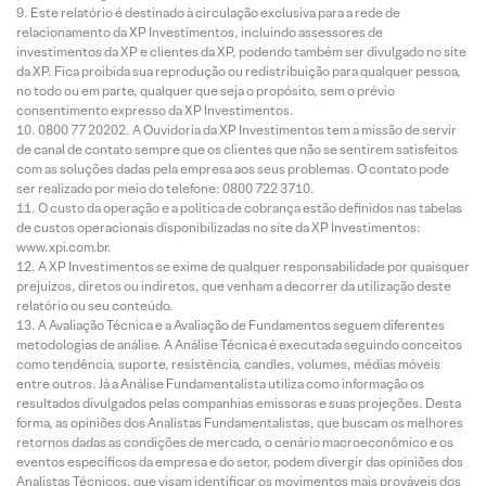
Este relatório é destinado à circulação exclusiva para a rede de
relacionamento da XP Investimentos, incluindo assessores de
investimentos da XP e clientes da XP, podendo também ser divulgado no site
da XP. Fica proibida sua reprodução ou redistribuição para qualquer pessoa,
no todo ou em parte, qualquer que seja o propósito, sem o prévio
consentimento expresso da XP Investimentos.
0800 77 20202. A Ouvidoria da XP Investimentos tem a missão de servir
de canal de contato sempre que os clientes que não se sentirem satisfeitos
com as soluções dadas pela empresa aos seus problemas. O contato pode
ser realizado por meio do telefone: 0800 722 3710.
O custo da operação e a política de cobrança estão definidos nas tabelas
de custos operacionais disponibilizadas no site da XP Investimentos:
www.xpi.com.br.
A XP Investimentos se exime de qualquer responsabilidade por quaisquer
prejuízos, diretos ou indiretos, que venham a decorrer da utilização deste
relatório ou seu conteúdo.
A Avaliação Técnica e a Avaliação de Fundamentos seguem diferentes
metodologias de análise. A Análise Técnica é executada seguindo conceitos
como tendência, suporte, resistência, candles, volumes, médias móveis
entre outros. Já a Análise Fundamentalista utiliza como informação os
resultados divulgados pelas companhias emissoras e suas projeções. Desta
forma, as opiniões dos Analistas Fundamentalistas, que buscam os melhores
retornos dadas as condições de mercado, o cenário macroeconômico e os
eventos específicos da empresa e do setor, podem divergir das opiniões dos
Analistas Técnicos, que visam identificar os movimentos mais prováveis dos