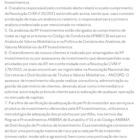
Investimentos.
O analista responsável pelo conteúdo deste relatório e pelo cumprimento
da Resolução CVM nº 20/2021 está indicado acima, sendo que, caso constem
a indicação de mais um analista no relatório, o responsável será o primeiro
analista credenciado a ser mencionado no relatório.
Os analistas da XP Investimentos estão obrigados ao cumprimento de
todas as regras previstas no Código de Conduta da APIMEC Brasil para o
Analista de Valores Mobiliários e na Política de Conduta dos Analistas de
Valores Mobiliários da XP Investimentos.
O atendimento de nossos clientes é realizado por empregados da XP
Investimentos ou por assessores de investimento que desempenham suas
atividades por meio da XP, em conformidade com a Resolução CVM nº
178/2023, os quais encontram-se registrados na Associação Nacional das
Corretoras e Distribuidoras de Títulos e Valores Mobiliários – ANCORD. O
assessor de investimento não pode realizar consultoria, administração ou
gestão de patrimônio de clientes, devendo atuar como intermediário e
solicitar autorização prévia do cliente para a realização de qualquer operação
no mercado de capitais.
Para fins de verificação da adequação do perfil do investidor aos serviços e
produtos de investimento oferecidos pela XP Investimentos, utilizamos a
metodologia de adequação dos produtos por portfólio, nos termos das
Regras e Procedimentos ANBIMA de Suitability nº 01 e do Código ANBIMA
de Distribuição de Produtos de Investimento. Essa metodologia consiste em
atribuir uma pontuação máxima de risco para cada perfil de investidor
(conservador, moderado e agressivo), bem como uma pontuação de risco