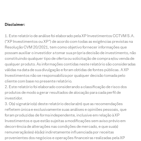
Disclaimer:
Este relatório de análise foi elaborado pela XP Investimentos CCTVM S.A.
(“XP Investimentos ou XP”) de acordo com todas as exigências previstas na
Resolução CVM 20/2021, tem como objetivo fornecer informações que
possam auxiliar o investidor a tomar sua própria decisão de investimento, não
constituindo qualquer tipo de oferta ou solicitação de compra e/ou venda de
qualquer produto. As informações contidas neste relatório são consideradas
válidas na data de sua divulgação e foram obtidas de fontes públicas. A XP
Investimentos não se responsabiliza por qualquer decisão tomada pelo
cliente com base no presente relatório.
Este relatório foi elaborado considerando a classificação de risco dos
produtos de modo a gerar resultados de alocação para cada perfil de
investidor.
O(s) signatário(s) deste relatório declara(m) que as recomendações
refletem única e exclusivamente suas análises e opiniões pessoais, que
foram produzidas de forma independente, inclusive em relação à XP
Investimentos e que estão sujeitas a modificações sem aviso prévio em
decorrência de alterações nas condições de mercado, e que sua(s)
remuneração(es) é(são) indiretamente influenciada por receitas
provenientes dos negócios e operações financeiras realizadas pela XP