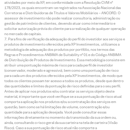
atividades por meio da XP, em conformidade com a Resolução CVM nº
178/2023, os quais encontram-se registrados na Associação Nacional das
Corretoras e Distribuidoras de Títulos e Valores Mobiliários – ANCORD. O
assessor de investimento não pode realizar consultoria, administração ou
gestão de patrimônio de clientes, devendo atuar como intermediário e
solicitar autorização prévia do cliente para a realização de qualquer operação
no mercado de capitais.
Para fins de verificação da adequação do perfil do investidor aos serviços e
produtos de investimento oferecidos pela XP Investimentos, utilizamos a
metodologia de adequação dos produtos por portfólio, nos termos das
Regras e Procedimentos ANBIMA de Suitability nº 01 e do Código ANBIMA
de Distribuição de Produtos de Investimento. Essa metodologia consiste em
atribuir uma pontuação máxima de risco para cada perfil de investidor
(conservador, moderado e agressivo), bem como uma pontuação de risco
para cada um dos produtos oferecidos pela XP Investimentos, de modo que
todos os clientes possam ter acesso a todos os produtos, desde que dentro
das quantidades e limites da pontuação de risco definidas para o seu perfil.
Antes de aplicar nos produtos e/ou contratar os serviços objeto deste
material, é importante que você verifique se a sua pontuação de risco atual
comporta a aplicação nos produtos e/ou a contratação dos serviços em
questão, bem como se há limitações de volume, concentração e/ou
quantidade para a aplicação desejada. Você pode consultar essas
informações diretamente no momento da transmissão da sua ordem ou,
ainda, consultando o risco geral da sua carteira na tela de carteira (Visão
Risco). Caso a sua pontuação de risco atual não comporte a