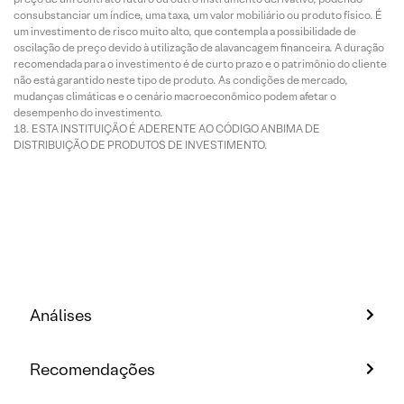
consubstanciar um índice, uma taxa, um valor mobiliário ou produto físico. É
um investimento de risco muito alto, que contempla a possibilidade de
oscilação de preço devido à utilização de alavancagem financeira. A duração
recomendada para o investimento é de curto prazo e o patrimônio do cliente
não está garantido neste tipo de produto. As condições de mercado,
mudanças climáticas e o cenário macroeconômico podem afetar o
desempenho do investimento.
ESTA INSTITUIÇÃO É ADERENTE AO CÓDIGO ANBIMA DE
DISTRIBUIÇÃO DE PRODUTOS DE INVESTIMENTO.
Análises
Recomendações