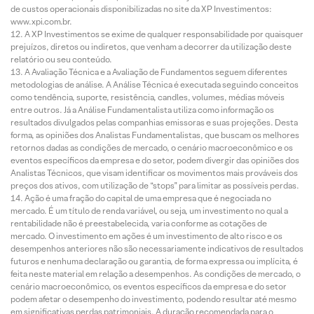
de custos operacionais disponibilizadas no site da XP Investimentos:
www.xpi.com.br.
A XP Investimentos se exime de qualquer responsabilidade por quaisquer
prejuízos, diretos ou indiretos, que venham a decorrer da utilização deste
relatório ou seu conteúdo.
A Avaliação Técnica e a Avaliação de Fundamentos seguem diferentes
metodologias de análise. A Análise Técnica é executada seguindo conceitos
como tendência, suporte, resistência, candles, volumes, médias móveis
entre outros. Já a Análise Fundamentalista utiliza como informação os
resultados divulgados pelas companhias emissoras e suas projeções. Desta
forma, as opiniões dos Analistas Fundamentalistas, que buscam os melhores
retornos dadas as condições de mercado, o cenário macroeconômico e os
eventos específicos da empresa e do setor, podem divergir das opiniões dos
Analistas Técnicos, que visam identificar os movimentos mais prováveis dos
preços dos ativos, com utilização de “stops” para limitar as possíveis perdas.
Ação é uma fração do capital de uma empresa que é negociada no
mercado. É um título de renda variável, ou seja, um investimento no qual a
rentabilidade não é preestabelecida, varia conforme as cotações de
mercado. O investimento em ações é um investimento de alto risco e os
desempenhos anteriores não são necessariamente indicativos de resultados
futuros e nenhuma declaração ou garantia, de forma expressa ou implícita, é
feita neste material em relação a desempenhos. As condições de mercado, o
cenário macroeconômico, os eventos específicos da empresa e do setor
podem afetar o desempenho do investimento, podendo resultar até mesmo
em significativas perdas patrimoniais. A duração recomendada para o