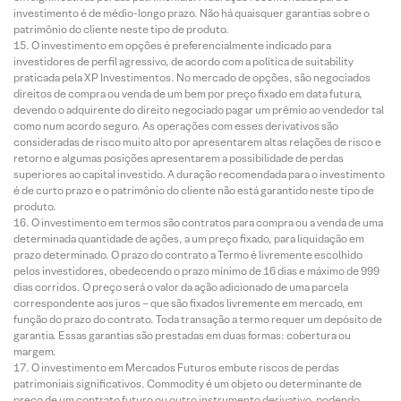
investimento é de médio-longo prazo. Não há quaisquer garantias sobre o
patrimônio do cliente neste tipo de produto.
O investimento em opções é preferencialmente indicado para
investidores de perfil agressivo, de acordo com a política de suitability
praticada pela XP Investimentos. No mercado de opções, são negociados
direitos de compra ou venda de um bem por preço fixado em data futura,
devendo o adquirente do direito negociado pagar um prêmio ao vendedor tal
como num acordo seguro. As operações com esses derivativos são
consideradas de risco muito alto por apresentarem altas relações de risco e
retorno e algumas posições apresentarem a possibilidade de perdas
superiores ao capital investido. A duração recomendada para o investimento
é de curto prazo e o patrimônio do cliente não está garantido neste tipo de
produto.
O investimento em termos são contratos para compra ou a venda de uma
determinada quantidade de ações, a um preço fixado, para liquidação em
prazo determinado. O prazo do contrato a Termo é livremente escolhido
pelos investidores, obedecendo o prazo mínimo de 16 dias e máximo de 999
dias corridos. O preço será o valor da ação adicionado de uma parcela
correspondente aos juros – que são fixados livremente em mercado, em
função do prazo do contrato. Toda transação a termo requer um depósito de
garantia. Essas garantias são prestadas em duas formas: cobertura ou
margem.
O investimento em Mercados Futuros embute riscos de perdas
patrimoniais significativos. Commodity é um objeto ou determinante de
preço de um contrato futuro ou outro instrumento derivativo, podendo