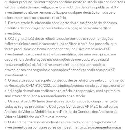
qualquer produto. As informações contidas neste relatório são consideradas
válidas na data de sua divulgação e foram obtidas de fontes públicas. A XP
Investimentos não se responsabiliza por qualquer decisão tomada pelo
cliente com base no presente relatório.
Este relatório foi elaborado considerando a classificação de risco dos
produtos de modo a gerar resultados de alocação para cada perfil de
investidor.
O(s) signatário(s) deste relatório declara(m) que as recomendações
refletem única e exclusivamente suas análises e opiniões pessoais, que
foram produzidas de forma independente, inclusive em relação à XP
Investimentos e que estão sujeitas a modificações sem aviso prévio em
decorrência de alterações nas condições de mercado, e que sua(s)
remuneração(es) é(são) indiretamente influenciada por receitas
provenientes dos negócios e operações financeiras realizadas pela XP
Investimentos.
O analista responsável pelo conteúdo deste relatório e pelo cumprimento
da Resolução CVM nº 20/2021 está indicado acima, sendo que, caso constem
a indicação de mais um analista no relatório, o responsável será o primeiro
analista credenciado a ser mencionado no relatório.
Os analistas da XP Investimentos estão obrigados ao cumprimento de
todas as regras previstas no Código de Conduta da APIMEC Brasil para o
Analista de Valores Mobiliários e na Política de Conduta dos Analistas de
Valores Mobiliários da XP Investimentos.
O atendimento de nossos clientes é realizado por empregados da XP
Investimentos ou por assessores de investimento que desempenham suas