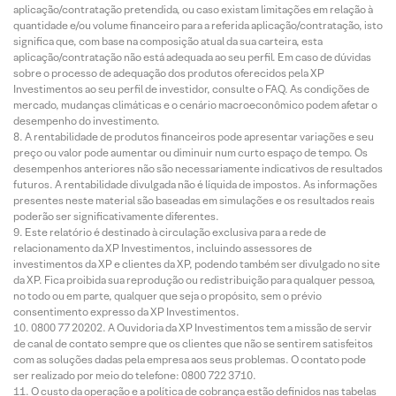
aplicação/contratação pretendida, ou caso existam limitações em relação à
quantidade e/ou volume financeiro para a referida aplicação/contratação, isto
significa que, com base na composição atual da sua carteira, esta
aplicação/contratação não está adequada ao seu perfil. Em caso de dúvidas
sobre o processo de adequação dos produtos oferecidos pela XP
Investimentos ao seu perfil de investidor, consulte o FAQ. As condições de
mercado, mudanças climáticas e o cenário macroeconômico podem afetar o
desempenho do investimento.
A rentabilidade de produtos financeiros pode apresentar variações e seu
preço ou valor pode aumentar ou diminuir num curto espaço de tempo. Os
desempenhos anteriores não são necessariamente indicativos de resultados
futuros. A rentabilidade divulgada não é líquida de impostos. As informações
presentes neste material são baseadas em simulações e os resultados reais
poderão ser significativamente diferentes.
Este relatório é destinado à circulação exclusiva para a rede de
relacionamento da XP Investimentos, incluindo assessores de
investimentos da XP e clientes da XP, podendo também ser divulgado no site
da XP. Fica proibida sua reprodução ou redistribuição para qualquer pessoa,
no todo ou em parte, qualquer que seja o propósito, sem o prévio
consentimento expresso da XP Investimentos.
0800 77 20202. A Ouvidoria da XP Investimentos tem a missão de servir
de canal de contato sempre que os clientes que não se sentirem satisfeitos
com as soluções dadas pela empresa aos seus problemas. O contato pode
ser realizado por meio do telefone: 0800 722 3710.
O custo da operação e a política de cobrança estão definidos nas tabelas