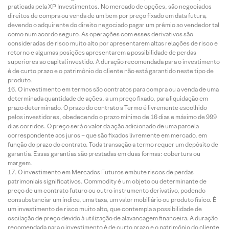
praticada pela XP Investimentos. No mercado de opções, são negociados
direitos de compra ou venda de um bem por preço fixado em data futura,
devendo o adquirente do direito negociado pagar um prêmio ao vendedor tal
como num acordo seguro. As operações com esses derivativos são
consideradas de risco muito alto por apresentarem altas relações de risco e
retorno e algumas posições apresentarem a possibilidade de perdas
superiores ao capital investido. A duração recomendada para o investimento
é de curto prazo e o patrimônio do cliente não está garantido neste tipo de
produto.
O investimento em termos são contratos para compra ou a venda de uma
determinada quantidade de ações, a um preço fixado, para liquidação em
prazo determinado. O prazo do contrato a Termo é livremente escolhido
pelos investidores, obedecendo o prazo mínimo de 16 dias e máximo de 999
dias corridos. O preço será o valor da ação adicionado de uma parcela
correspondente aos juros – que são fixados livremente em mercado, em
função do prazo do contrato. Toda transação a termo requer um depósito de
garantia. Essas garantias são prestadas em duas formas: cobertura ou
margem.
O investimento em Mercados Futuros embute riscos de perdas
patrimoniais significativos. Commodity é um objeto ou determinante de
preço de um contrato futuro ou outro instrumento derivativo, podendo
consubstanciar um índice, uma taxa, um valor mobiliário ou produto físico. É
um investimento de risco muito alto, que contempla a possibilidade de
oscilação de preço devido à utilização de alavancagem financeira. A duração
recomendada para o investimento é de curto prazo e o patrimônio do cliente