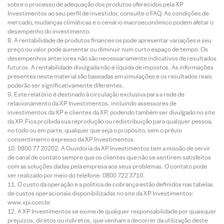
sobre o processo de adequação dos produtos oferecidos pela XP
Investimentos ao seu perfil de investidor, consulte o FAQ. As condições de
mercado, mudanças climáticas e o cenário macroeconômico podem afetar o
desempenho do investimento.
A rentabilidade de produtos financeiros pode apresentar variações e seu
preço ou valor pode aumentar ou diminuir num curto espaço de tempo. Os
desempenhos anteriores não são necessariamente indicativos de resultados
futuros. A rentabilidade divulgada não é líquida de impostos. As informações
presentes neste material são baseadas em simulações e os resultados reais
poderão ser significativamente diferentes.
Este relatório é destinado à circulação exclusiva para a rede de
relacionamento da XP Investimentos, incluindo assessores de
investimentos da XP e clientes da XP, podendo também ser divulgado no site
da XP. Fica proibida sua reprodução ou redistribuição para qualquer pessoa,
no todo ou em parte, qualquer que seja o propósito, sem o prévio
consentimento expresso da XP Investimentos.
0800 77 20202. A Ouvidoria da XP Investimentos tem a missão de servir
de canal de contato sempre que os clientes que não se sentirem satisfeitos
com as soluções dadas pela empresa aos seus problemas. O contato pode
ser realizado por meio do telefone: 0800 722 3710.
O custo da operação e a política de cobrança estão definidos nas tabelas
de custos operacionais disponibilizadas no site da XP Investimentos:
www.xpi.com.br.
A XP Investimentos se exime de qualquer responsabilidade por quaisquer
prejuízos, diretos ou indiretos, que venham a decorrer da utilização deste