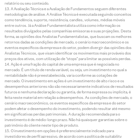
relatório ou seu conteúdo.
A Avaliação Técnica e a Avaliação de Fundamentos seguem diferentes
metodologias de análise. A Análise Técnica é executada seguindo conceitos
como tendência, suporte, resistência, candles, volumes, médias móveis
entre outros. Já a Análise Fundamentalista utiliza como informação os
resultados divulgados pelas companhias emissoras e suas projeções. Desta
forma, as opiniões dos Analistas Fundamentalistas, que buscam os melhores
retornos dadas as condições de mercado, o cenário macroeconômico e os
eventos específicos da empresa e do setor, podem divergir das opiniões dos
Analistas Técnicos, que visam identificar os movimentos mais prováveis dos
preços dos ativos, com utilização de “stops” para limitar as possíveis perdas.
Ação é uma fração do capital de uma empresa que é negociada no
mercado. É um título de renda variável, ou seja, um investimento no qual a
rentabilidade não é preestabelecida, varia conforme as cotações de
mercado. O investimento em ações é um investimento de alto risco e os
desempenhos anteriores não são necessariamente indicativos de resultados
futuros e nenhuma declaração ou garantia, de forma expressa ou implícita, é
feita neste material em relação a desempenhos. As condições de mercado, o
cenário macroeconômico, os eventos específicos da empresa e do setor
podem afetar o desempenho do investimento, podendo resultar até mesmo
em significativas perdas patrimoniais. A duração recomendada para o
investimento é de médio-longo prazo. Não há quaisquer garantias sobre o
patrimônio do cliente neste tipo de produto.
O investimento em opções é preferencialmente indicado para
investidores de perfil agressivo, de acordo com a política de suitability