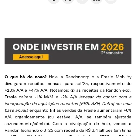
O que há de novo?
Hoje, a Randoncorp e a Frasle Mobility
divulgaram receitas mensais para set’25, respectivamente de
+13% A/A e +47% A/A. Notamos:
(i)
as receitas da Randon excl.
Frasle caíram -1% M/M e -2% A/A
(apesar de contar com a
incorporação de aquisições recentes [EBS, AXN, Delta] em uma
base anual);
enquanto
(ii)
as vendas da Frasle aumentaram +6%
A/A organicamente (ou estável A/A, se também ajustada
sazonalmente/câmbio). Com a divulgação de hoje, vemos a
Randon fechando o 3T25 com receita de R$ 3,4 bilhões (em linha