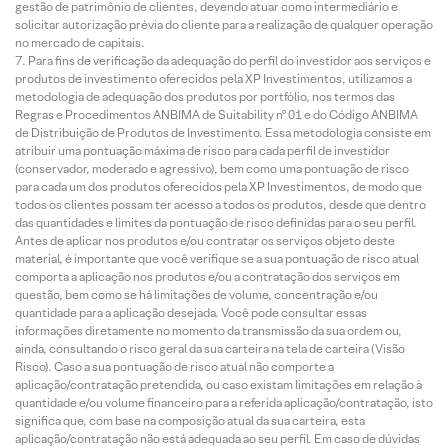
gestão de patrimônio de clientes, devendo atuar como intermediário e
solicitar autorização prévia do cliente para a realização de qualquer operação
no mercado de capitais.
Para fins de verificação da adequação do perfil do investidor aos serviços e
produtos de investimento oferecidos pela XP Investimentos, utilizamos a
metodologia de adequação dos produtos por portfólio, nos termos das
Regras e Procedimentos ANBIMA de Suitability nº 01 e do Código ANBIMA
de Distribuição de Produtos de Investimento. Essa metodologia consiste em
atribuir uma pontuação máxima de risco para cada perfil de investidor
(conservador, moderado e agressivo), bem como uma pontuação de risco
para cada um dos produtos oferecidos pela XP Investimentos, de modo que
todos os clientes possam ter acesso a todos os produtos, desde que dentro
das quantidades e limites da pontuação de risco definidas para o seu perfil.
Antes de aplicar nos produtos e/ou contratar os serviços objeto deste
material, é importante que você verifique se a sua pontuação de risco atual
comporta a aplicação nos produtos e/ou a contratação dos serviços em
questão, bem como se há limitações de volume, concentração e/ou
quantidade para a aplicação desejada. Você pode consultar essas
informações diretamente no momento da transmissão da sua ordem ou,
ainda, consultando o risco geral da sua carteira na tela de carteira (Visão
Risco). Caso a sua pontuação de risco atual não comporte a
aplicação/contratação pretendida, ou caso existam limitações em relação à
quantidade e/ou volume financeiro para a referida aplicação/contratação, isto
significa que, com base na composição atual da sua carteira, esta
aplicação/contratação não está adequada ao seu perfil. Em caso de dúvidas