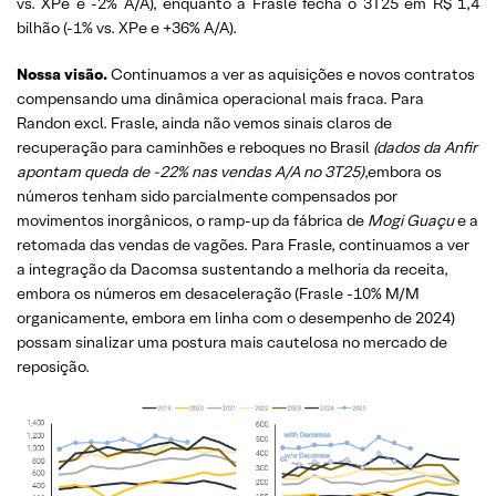
vs. XPe e -2% A/A), enquanto a Frasle fecha o 3T25 em R$ 1,4
bilhão (-1% vs. XPe e +36% A/A).
Nossa visão.
Continuamos a ver as aquisições e novos contratos
compensando uma dinâmica operacional mais fraca. Para
Randon excl. Frasle, ainda não vemos sinais claros de
recuperação para caminhões e reboques no Brasil
(dados da Anfir
apontam queda de -22% nas vendas A/A no 3T25)
,embora os
números tenham sido parcialmente compensados por
movimentos inorgânicos, o ramp-up da fábrica de
Mogi Guaçu
e a
retomada das vendas de vagões. Para Frasle, continuamos a ver
a integração da Dacomsa sustentando a melhoria da receita,
embora os números em desaceleração (Frasle -10% M/M
organicamente, embora em linha com o desempenho de 2024)
possam sinalizar uma postura mais cautelosa no mercado de
reposição.