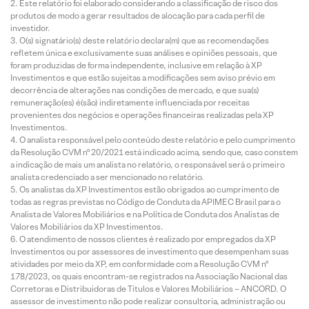
Este relatório foi elaborado considerando a classificação de risco dos
produtos de modo a gerar resultados de alocação para cada perfil de
investidor.
O(s) signatário(s) deste relatório declara(m) que as recomendações
refletem única e exclusivamente suas análises e opiniões pessoais, que
foram produzidas de forma independente, inclusive em relação à XP
Investimentos e que estão sujeitas a modificações sem aviso prévio em
decorrência de alterações nas condições de mercado, e que sua(s)
remuneração(es) é(são) indiretamente influenciada por receitas
provenientes dos negócios e operações financeiras realizadas pela XP
Investimentos.
O analista responsável pelo conteúdo deste relatório e pelo cumprimento
da Resolução CVM nº 20/2021 está indicado acima, sendo que, caso constem
a indicação de mais um analista no relatório, o responsável será o primeiro
analista credenciado a ser mencionado no relatório.
Os analistas da XP Investimentos estão obrigados ao cumprimento de
todas as regras previstas no Código de Conduta da APIMEC Brasil para o
Analista de Valores Mobiliários e na Política de Conduta dos Analistas de
Valores Mobiliários da XP Investimentos.
O atendimento de nossos clientes é realizado por empregados da XP
Investimentos ou por assessores de investimento que desempenham suas
atividades por meio da XP, em conformidade com a Resolução CVM nº
178/2023, os quais encontram-se registrados na Associação Nacional das
Corretoras e Distribuidoras de Títulos e Valores Mobiliários – ANCORD. O
assessor de investimento não pode realizar consultoria, administração ou