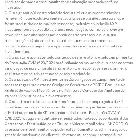
produtos de modo a gerar resultados de alocação para cada perfil de
investidor.
O(s) signatário(s) deste relatório declara(m) que as recomendações
refletem única e exclusivamente suas análises e opiniões pessoais, que
foram produzidas de forma independente, inclusive em relação à XP
Investimentos e que estão sujeitas a modificações sem aviso prévio em
decorrência de alterações nas condições de mercado, e que sua(s)
remuneração(es) é(são) indiretamente influenciada por receitas
provenientes dos negócios e operações financeiras realizadas pela XP
Investimentos.
O analista responsável pelo conteúdo deste relatório e pelo cumprimento
da Resolução CVM nº 20/2021 está indicado acima, sendo que, caso constem
a indicação de mais um analista no relatório, o responsável será o primeiro
analista credenciado a ser mencionado no relatório.
Os analistas da XP Investimentos estão obrigados ao cumprimento de
todas as regras previstas no Código de Conduta da APIMEC Brasil para o
Analista de Valores Mobiliários e na Política de Conduta dos Analistas de
Valores Mobiliários da XP Investimentos.
O atendimento de nossos clientes é realizado por empregados da XP
Investimentos ou por assessores de investimento que desempenham suas
atividades por meio da XP, em conformidade com a Resolução CVM nº
178/2023, os quais encontram-se registrados na Associação Nacional das
Corretoras e Distribuidoras de Títulos e Valores Mobiliários – ANCORD. O
assessor de investimento não pode realizar consultoria, administração ou
gestão de patrimônio de clientes, devendo atuar como intermediário e