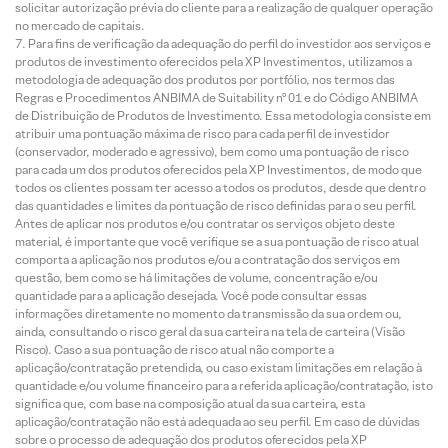
solicitar autorização prévia do cliente para a realização de qualquer operação
no mercado de capitais.
Para fins de verificação da adequação do perfil do investidor aos serviços e
produtos de investimento oferecidos pela XP Investimentos, utilizamos a
metodologia de adequação dos produtos por portfólio, nos termos das
Regras e Procedimentos ANBIMA de Suitability nº 01 e do Código ANBIMA
de Distribuição de Produtos de Investimento. Essa metodologia consiste em
atribuir uma pontuação máxima de risco para cada perfil de investidor
(conservador, moderado e agressivo), bem como uma pontuação de risco
para cada um dos produtos oferecidos pela XP Investimentos, de modo que
todos os clientes possam ter acesso a todos os produtos, desde que dentro
das quantidades e limites da pontuação de risco definidas para o seu perfil.
Antes de aplicar nos produtos e/ou contratar os serviços objeto deste
material, é importante que você verifique se a sua pontuação de risco atual
comporta a aplicação nos produtos e/ou a contratação dos serviços em
questão, bem como se há limitações de volume, concentração e/ou
quantidade para a aplicação desejada. Você pode consultar essas
informações diretamente no momento da transmissão da sua ordem ou,
ainda, consultando o risco geral da sua carteira na tela de carteira (Visão
Risco). Caso a sua pontuação de risco atual não comporte a
aplicação/contratação pretendida, ou caso existam limitações em relação à
quantidade e/ou volume financeiro para a referida aplicação/contratação, isto
significa que, com base na composição atual da sua carteira, esta
aplicação/contratação não está adequada ao seu perfil. Em caso de dúvidas
sobre o processo de adequação dos produtos oferecidos pela XP