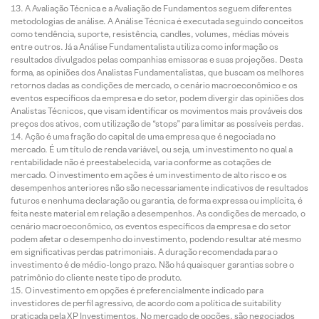
A Avaliação Técnica e a Avaliação de Fundamentos seguem diferentes
metodologias de análise. A Análise Técnica é executada seguindo conceitos
como tendência, suporte, resistência, candles, volumes, médias móveis
entre outros. Já a Análise Fundamentalista utiliza como informação os
resultados divulgados pelas companhias emissoras e suas projeções. Desta
forma, as opiniões dos Analistas Fundamentalistas, que buscam os melhores
retornos dadas as condições de mercado, o cenário macroeconômico e os
eventos específicos da empresa e do setor, podem divergir das opiniões dos
Analistas Técnicos, que visam identificar os movimentos mais prováveis dos
preços dos ativos, com utilização de “stops” para limitar as possíveis perdas.
Ação é uma fração do capital de uma empresa que é negociada no
mercado. É um título de renda variável, ou seja, um investimento no qual a
rentabilidade não é preestabelecida, varia conforme as cotações de
mercado. O investimento em ações é um investimento de alto risco e os
desempenhos anteriores não são necessariamente indicativos de resultados
futuros e nenhuma declaração ou garantia, de forma expressa ou implícita, é
feita neste material em relação a desempenhos. As condições de mercado, o
cenário macroeconômico, os eventos específicos da empresa e do setor
podem afetar o desempenho do investimento, podendo resultar até mesmo
em significativas perdas patrimoniais. A duração recomendada para o
investimento é de médio-longo prazo. Não há quaisquer garantias sobre o
patrimônio do cliente neste tipo de produto.
O investimento em opções é preferencialmente indicado para
investidores de perfil agressivo, de acordo com a política de suitability
praticada pela XP Investimentos. No mercado de opções, são negociados