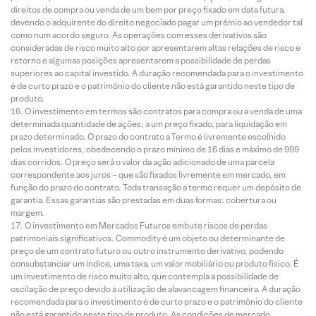
direitos de compra ou venda de um bem por preço fixado em data futura,
devendo o adquirente do direito negociado pagar um prêmio ao vendedor tal
como num acordo seguro. As operações com esses derivativos são
consideradas de risco muito alto por apresentarem altas relações de risco e
retorno e algumas posições apresentarem a possibilidade de perdas
superiores ao capital investido. A duração recomendada para o investimento
é de curto prazo e o patrimônio do cliente não está garantido neste tipo de
produto.
O investimento em termos são contratos para compra ou a venda de uma
determinada quantidade de ações, a um preço fixado, para liquidação em
prazo determinado. O prazo do contrato a Termo é livremente escolhido
pelos investidores, obedecendo o prazo mínimo de 16 dias e máximo de 999
dias corridos. O preço será o valor da ação adicionado de uma parcela
correspondente aos juros – que são fixados livremente em mercado, em
função do prazo do contrato. Toda transação a termo requer um depósito de
garantia. Essas garantias são prestadas em duas formas: cobertura ou
margem.
O investimento em Mercados Futuros embute riscos de perdas
patrimoniais significativos. Commodity é um objeto ou determinante de
preço de um contrato futuro ou outro instrumento derivativo, podendo
consubstanciar um índice, uma taxa, um valor mobiliário ou produto físico. É
um investimento de risco muito alto, que contempla a possibilidade de
oscilação de preço devido à utilização de alavancagem financeira. A duração
recomendada para o investimento é de curto prazo e o patrimônio do cliente
não está garantido neste tipo de produto. As condições de mercado,