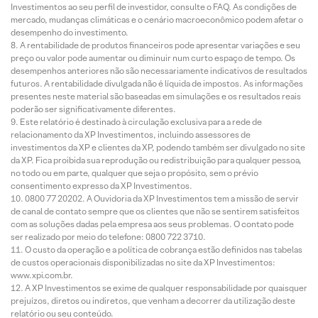
Investimentos ao seu perfil de investidor, consulte o FAQ. As condições de
mercado, mudanças climáticas e o cenário macroeconômico podem afetar o
desempenho do investimento.
A rentabilidade de produtos financeiros pode apresentar variações e seu
preço ou valor pode aumentar ou diminuir num curto espaço de tempo. Os
desempenhos anteriores não são necessariamente indicativos de resultados
futuros. A rentabilidade divulgada não é líquida de impostos. As informações
presentes neste material são baseadas em simulações e os resultados reais
poderão ser significativamente diferentes.
Este relatório é destinado à circulação exclusiva para a rede de
relacionamento da XP Investimentos, incluindo assessores de
investimentos da XP e clientes da XP, podendo também ser divulgado no site
da XP. Fica proibida sua reprodução ou redistribuição para qualquer pessoa,
no todo ou em parte, qualquer que seja o propósito, sem o prévio
consentimento expresso da XP Investimentos.
0800 77 20202. A Ouvidoria da XP Investimentos tem a missão de servir
de canal de contato sempre que os clientes que não se sentirem satisfeitos
com as soluções dadas pela empresa aos seus problemas. O contato pode
ser realizado por meio do telefone: 0800 722 3710.
O custo da operação e a política de cobrança estão definidos nas tabelas
de custos operacionais disponibilizadas no site da XP Investimentos:
www.xpi.com.br.
A XP Investimentos se exime de qualquer responsabilidade por quaisquer
prejuízos, diretos ou indiretos, que venham a decorrer da utilização deste
relatório ou seu conteúdo.