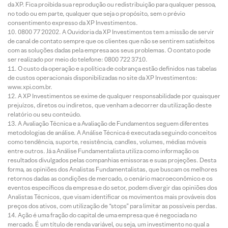
da XP. Fica proibida sua reprodução ou redistribuição para qualquer pessoa,
no todo ou em parte, qualquer que seja o propósito, sem o prévio
consentimento expresso da XP Investimentos.
0800 77 20202. A Ouvidoria da XP Investimentos tem a missão de servir
de canal de contato sempre que os clientes que não se sentirem satisfeitos
com as soluções dadas pela empresa aos seus problemas. O contato pode
ser realizado por meio do telefone: 0800 722 3710.
O custo da operação e a política de cobrança estão definidos nas tabelas
de custos operacionais disponibilizadas no site da XP Investimentos:
www.xpi.com.br.
A XP Investimentos se exime de qualquer responsabilidade por quaisquer
prejuízos, diretos ou indiretos, que venham a decorrer da utilização deste
relatório ou seu conteúdo.
A Avaliação Técnica e a Avaliação de Fundamentos seguem diferentes
metodologias de análise. A Análise Técnica é executada seguindo conceitos
como tendência, suporte, resistência, candles, volumes, médias móveis
entre outros. Já a Análise Fundamentalista utiliza como informação os
resultados divulgados pelas companhias emissoras e suas projeções. Desta
forma, as opiniões dos Analistas Fundamentalistas, que buscam os melhores
retornos dadas as condições de mercado, o cenário macroeconômico e os
eventos específicos da empresa e do setor, podem divergir das opiniões dos
Analistas Técnicos, que visam identificar os movimentos mais prováveis dos
preços dos ativos, com utilização de “stops” para limitar as possíveis perdas.
Ação é uma fração do capital de uma empresa que é negociada no
mercado. É um título de renda variável, ou seja, um investimento no qual a