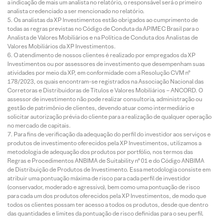
a indicação de mais um analista no relatório, o responsável será o primeiro
analista credenciado a ser mencionado no relatório.
Os analistas da XP Investimentos estão obrigados ao cumprimento de
todas as regras previstas no Código de Conduta da APIMEC Brasil para o
Analista de Valores Mobiliários e na Política de Conduta dos Analistas de
Valores Mobiliários da XP Investimentos.
O atendimento de nossos clientes é realizado por empregados da XP
Investimentos ou por assessores de investimento que desempenham suas
atividades por meio da XP, em conformidade com a Resolução CVM nº
178/2023, os quais encontram-se registrados na Associação Nacional das
Corretoras e Distribuidoras de Títulos e Valores Mobiliários – ANCORD. O
assessor de investimento não pode realizar consultoria, administração ou
gestão de patrimônio de clientes, devendo atuar como intermediário e
solicitar autorização prévia do cliente para a realização de qualquer operação
no mercado de capitais.
Para fins de verificação da adequação do perfil do investidor aos serviços e
produtos de investimento oferecidos pela XP Investimentos, utilizamos a
metodologia de adequação dos produtos por portfólio, nos termos das
Regras e Procedimentos ANBIMA de Suitability nº 01 e do Código ANBIMA
de Distribuição de Produtos de Investimento. Essa metodologia consiste em
atribuir uma pontuação máxima de risco para cada perfil de investidor
(conservador, moderado e agressivo), bem como uma pontuação de risco
para cada um dos produtos oferecidos pela XP Investimentos, de modo que
todos os clientes possam ter acesso a todos os produtos, desde que dentro
das quantidades e limites da pontuação de risco definidas para o seu perfil.