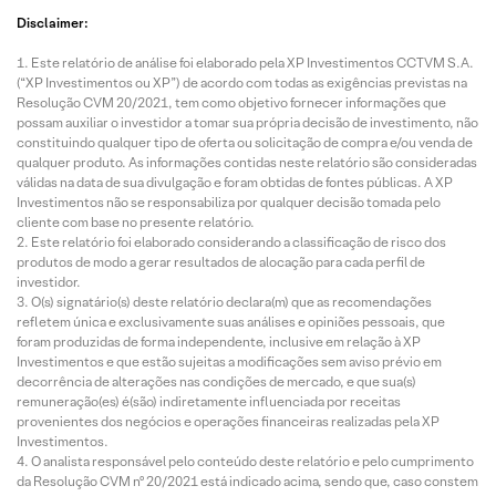
Disclaimer:
Este relatório de análise foi elaborado pela XP Investimentos CCTVM S.A.
(“XP Investimentos ou XP”) de acordo com todas as exigências previstas na
Resolução CVM 20/2021, tem como objetivo fornecer informações que
possam auxiliar o investidor a tomar sua própria decisão de investimento, não
constituindo qualquer tipo de oferta ou solicitação de compra e/ou venda de
qualquer produto. As informações contidas neste relatório são consideradas
válidas na data de sua divulgação e foram obtidas de fontes públicas. A XP
Investimentos não se responsabiliza por qualquer decisão tomada pelo
cliente com base no presente relatório.
Este relatório foi elaborado considerando a classificação de risco dos
produtos de modo a gerar resultados de alocação para cada perfil de
investidor.
O(s) signatário(s) deste relatório declara(m) que as recomendações
refletem única e exclusivamente suas análises e opiniões pessoais, que
foram produzidas de forma independente, inclusive em relação à XP
Investimentos e que estão sujeitas a modificações sem aviso prévio em
decorrência de alterações nas condições de mercado, e que sua(s)
remuneração(es) é(são) indiretamente influenciada por receitas
provenientes dos negócios e operações financeiras realizadas pela XP
Investimentos.
O analista responsável pelo conteúdo deste relatório e pelo cumprimento
da Resolução CVM nº 20/2021 está indicado acima, sendo que, caso constem