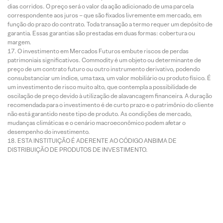
dias corridos. O preço será o valor da ação adicionado de uma parcela
correspondente aos juros – que são fixados livremente em mercado, em
função do prazo do contrato. Toda transação a termo requer um depósito de
garantia. Essas garantias são prestadas em duas formas: cobertura ou
margem.
O investimento em Mercados Futuros embute riscos de perdas
patrimoniais significativos. Commodity é um objeto ou determinante de
preço de um contrato futuro ou outro instrumento derivativo, podendo
consubstanciar um índice, uma taxa, um valor mobiliário ou produto físico. É
um investimento de risco muito alto, que contempla a possibilidade de
oscilação de preço devido à utilização de alavancagem financeira. A duração
recomendada para o investimento é de curto prazo e o patrimônio do cliente
não está garantido neste tipo de produto. As condições de mercado,
mudanças climáticas e o cenário macroeconômico podem afetar o
desempenho do investimento.
ESTA INSTITUIÇÃO É ADERENTE AO CÓDIGO ANBIMA DE
DISTRIBUIÇÃO DE PRODUTOS DE INVESTIMENTO.