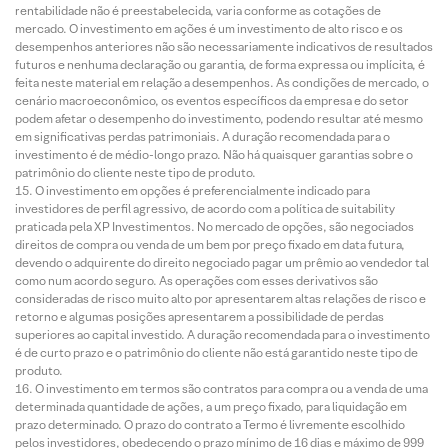
rentabilidade não é preestabelecida, varia conforme as cotações de
mercado. O investimento em ações é um investimento de alto risco e os
desempenhos anteriores não são necessariamente indicativos de resultados
futuros e nenhuma declaração ou garantia, de forma expressa ou implícita, é
feita neste material em relação a desempenhos. As condições de mercado, o
cenário macroeconômico, os eventos específicos da empresa e do setor
podem afetar o desempenho do investimento, podendo resultar até mesmo
em significativas perdas patrimoniais. A duração recomendada para o
investimento é de médio-longo prazo. Não há quaisquer garantias sobre o
patrimônio do cliente neste tipo de produto.
O investimento em opções é preferencialmente indicado para
investidores de perfil agressivo, de acordo com a política de suitability
praticada pela XP Investimentos. No mercado de opções, são negociados
direitos de compra ou venda de um bem por preço fixado em data futura,
devendo o adquirente do direito negociado pagar um prêmio ao vendedor tal
como num acordo seguro. As operações com esses derivativos são
consideradas de risco muito alto por apresentarem altas relações de risco e
retorno e algumas posições apresentarem a possibilidade de perdas
superiores ao capital investido. A duração recomendada para o investimento
é de curto prazo e o patrimônio do cliente não está garantido neste tipo de
produto.
O investimento em termos são contratos para compra ou a venda de uma
determinada quantidade de ações, a um preço fixado, para liquidação em
prazo determinado. O prazo do contrato a Termo é livremente escolhido
pelos investidores, obedecendo o prazo mínimo de 16 dias e máximo de 999