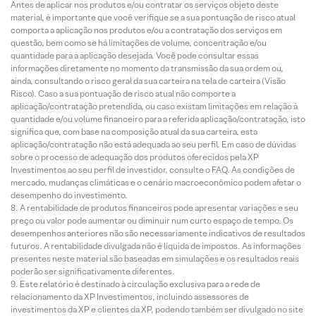
Antes de aplicar nos produtos e/ou contratar os serviços objeto deste
material, é importante que você verifique se a sua pontuação de risco atual
comporta a aplicação nos produtos e/ou a contratação dos serviços em
questão, bem como se há limitações de volume, concentração e/ou
quantidade para a aplicação desejada. Você pode consultar essas
informações diretamente no momento da transmissão da sua ordem ou,
ainda, consultando o risco geral da sua carteira na tela de carteira (Visão
Risco). Caso a sua pontuação de risco atual não comporte a
aplicação/contratação pretendida, ou caso existam limitações em relação à
quantidade e/ou volume financeiro para a referida aplicação/contratação, isto
significa que, com base na composição atual da sua carteira, esta
aplicação/contratação não está adequada ao seu perfil. Em caso de dúvidas
sobre o processo de adequação dos produtos oferecidos pela XP
Investimentos ao seu perfil de investidor, consulte o FAQ. As condições de
mercado, mudanças climáticas e o cenário macroeconômico podem afetar o
desempenho do investimento.
A rentabilidade de produtos financeiros pode apresentar variações e seu
preço ou valor pode aumentar ou diminuir num curto espaço de tempo. Os
desempenhos anteriores não são necessariamente indicativos de resultados
futuros. A rentabilidade divulgada não é líquida de impostos. As informações
presentes neste material são baseadas em simulações e os resultados reais
poderão ser significativamente diferentes.
Este relatório é destinado à circulação exclusiva para a rede de
relacionamento da XP Investimentos, incluindo assessores de
investimentos da XP e clientes da XP, podendo também ser divulgado no site