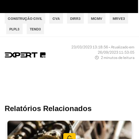
CONSTRUÇÃO CIVIL
CVA
DIRR3
MCMV
MRVE3
PLPL3
TEND3
23/03/2023 13:18:56 • Atualizado em
26/09/2023 11:53:05
2 minutos de leitura
Relatórios Relacionados