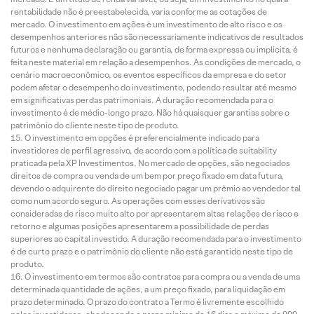
rentabilidade não é preestabelecida, varia conforme as cotações de
mercado. O investimento em ações é um investimento de alto risco e os
desempenhos anteriores não são necessariamente indicativos de resultados
futuros e nenhuma declaração ou garantia, de forma expressa ou implícita, é
feita neste material em relação a desempenhos. As condições de mercado, o
cenário macroeconômico, os eventos específicos da empresa e do setor
podem afetar o desempenho do investimento, podendo resultar até mesmo
em significativas perdas patrimoniais. A duração recomendada para o
investimento é de médio-longo prazo. Não há quaisquer garantias sobre o
patrimônio do cliente neste tipo de produto.
O investimento em opções é preferencialmente indicado para
investidores de perfil agressivo, de acordo com a política de suitability
praticada pela XP Investimentos. No mercado de opções, são negociados
direitos de compra ou venda de um bem por preço fixado em data futura,
devendo o adquirente do direito negociado pagar um prêmio ao vendedor tal
como num acordo seguro. As operações com esses derivativos são
consideradas de risco muito alto por apresentarem altas relações de risco e
retorno e algumas posições apresentarem a possibilidade de perdas
superiores ao capital investido. A duração recomendada para o investimento
é de curto prazo e o patrimônio do cliente não está garantido neste tipo de
produto.
O investimento em termos são contratos para compra ou a venda de uma
determinada quantidade de ações, a um preço fixado, para liquidação em
prazo determinado. O prazo do contrato a Termo é livremente escolhido