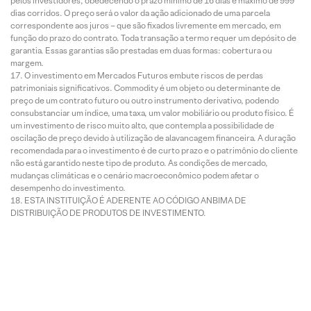
pelos investidores, obedecendo o prazo mínimo de 16 dias e máximo de 999
dias corridos. O preço será o valor da ação adicionado de uma parcela
correspondente aos juros – que são fixados livremente em mercado, em
função do prazo do contrato. Toda transação a termo requer um depósito de
garantia. Essas garantias são prestadas em duas formas: cobertura ou
margem.
O investimento em Mercados Futuros embute riscos de perdas
patrimoniais significativos. Commodity é um objeto ou determinante de
preço de um contrato futuro ou outro instrumento derivativo, podendo
consubstanciar um índice, uma taxa, um valor mobiliário ou produto físico. É
um investimento de risco muito alto, que contempla a possibilidade de
oscilação de preço devido à utilização de alavancagem financeira. A duração
recomendada para o investimento é de curto prazo e o patrimônio do cliente
não está garantido neste tipo de produto. As condições de mercado,
mudanças climáticas e o cenário macroeconômico podem afetar o
desempenho do investimento.
ESTA INSTITUIÇÃO É ADERENTE AO CÓDIGO ANBIMA DE
DISTRIBUIÇÃO DE PRODUTOS DE INVESTIMENTO.