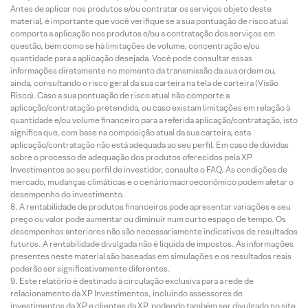
Antes de aplicar nos produtos e/ou contratar os serviços objeto deste
material, é importante que você verifique se a sua pontuação de risco atual
comporta a aplicação nos produtos e/ou a contratação dos serviços em
questão, bem como se há limitações de volume, concentração e/ou
quantidade para a aplicação desejada. Você pode consultar essas
informações diretamente no momento da transmissão da sua ordem ou,
ainda, consultando o risco geral da sua carteira na tela de carteira (Visão
Risco). Caso a sua pontuação de risco atual não comporte a
aplicação/contratação pretendida, ou caso existam limitações em relação à
quantidade e/ou volume financeiro para a referida aplicação/contratação, isto
significa que, com base na composição atual da sua carteira, esta
aplicação/contratação não está adequada ao seu perfil. Em caso de dúvidas
sobre o processo de adequação dos produtos oferecidos pela XP
Investimentos ao seu perfil de investidor, consulte o FAQ. As condições de
mercado, mudanças climáticas e o cenário macroeconômico podem afetar o
desempenho do investimento.
A rentabilidade de produtos financeiros pode apresentar variações e seu
preço ou valor pode aumentar ou diminuir num curto espaço de tempo. Os
desempenhos anteriores não são necessariamente indicativos de resultados
futuros. A rentabilidade divulgada não é líquida de impostos. As informações
presentes neste material são baseadas em simulações e os resultados reais
poderão ser significativamente diferentes.
Este relatório é destinado à circulação exclusiva para a rede de
relacionamento da XP Investimentos, incluindo assessores de
investimentos da XP e clientes da XP, podendo também ser divulgado no site