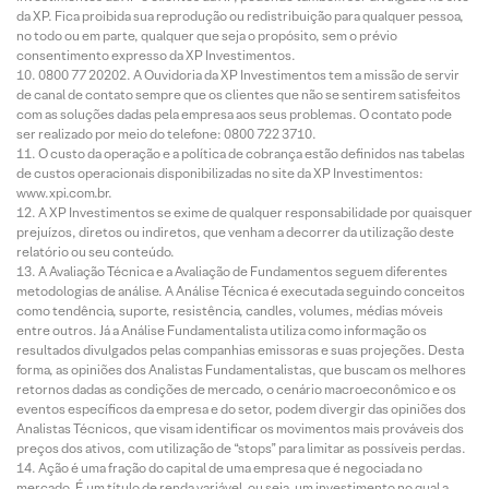
da XP. Fica proibida sua reprodução ou redistribuição para qualquer pessoa,
no todo ou em parte, qualquer que seja o propósito, sem o prévio
consentimento expresso da XP Investimentos.
0800 77 20202. A Ouvidoria da XP Investimentos tem a missão de servir
de canal de contato sempre que os clientes que não se sentirem satisfeitos
com as soluções dadas pela empresa aos seus problemas. O contato pode
ser realizado por meio do telefone: 0800 722 3710.
O custo da operação e a política de cobrança estão definidos nas tabelas
de custos operacionais disponibilizadas no site da XP Investimentos:
www.xpi.com.br.
A XP Investimentos se exime de qualquer responsabilidade por quaisquer
prejuízos, diretos ou indiretos, que venham a decorrer da utilização deste
relatório ou seu conteúdo.
A Avaliação Técnica e a Avaliação de Fundamentos seguem diferentes
metodologias de análise. A Análise Técnica é executada seguindo conceitos
como tendência, suporte, resistência, candles, volumes, médias móveis
entre outros. Já a Análise Fundamentalista utiliza como informação os
resultados divulgados pelas companhias emissoras e suas projeções. Desta
forma, as opiniões dos Analistas Fundamentalistas, que buscam os melhores
retornos dadas as condições de mercado, o cenário macroeconômico e os
eventos específicos da empresa e do setor, podem divergir das opiniões dos
Analistas Técnicos, que visam identificar os movimentos mais prováveis dos
preços dos ativos, com utilização de “stops” para limitar as possíveis perdas.
Ação é uma fração do capital de uma empresa que é negociada no
mercado. É um título de renda variável, ou seja, um investimento no qual a