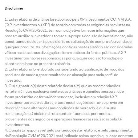
Disclaimer:
Este relatório de análise foi elaborado pela XP Investimentos CCTVM S.A.
(“XP Investimentos ou XP”) de acordo com todas as exigências previstas na
Resolução CVM 20/2021, tem como objetivo fornecer informações que
possam auxiliar o investidor a tomar sua própria decisão de investimento, não
constituindo qualquer tipo de oferta ou solicitação de compra e/ou venda de
qualquer produto. As informações contidas neste relatório são consideradas
válidas na data de sua divulgação e foram obtidas de fontes públicas. A XP
Investimentos não se responsabiliza por qualquer decisão tomada pelo
cliente com base no presente relatório.
Este relatório foi elaborado considerando a classificação de risco dos
produtos de modo a gerar resultados de alocação para cada perfil de
investidor.
O(s) signatário(s) deste relatório declara(m) que as recomendações
refletem única e exclusivamente suas análises e opiniões pessoais, que
foram produzidas de forma independente, inclusive em relação à XP
Investimentos e que estão sujeitas a modificações sem aviso prévio em
decorrência de alterações nas condições de mercado, e que sua(s)
remuneração(es) é(são) indiretamente influenciada por receitas
provenientes dos negócios e operações financeiras realizadas pela XP
Investimentos.
O analista responsável pelo conteúdo deste relatório e pelo cumprimento
da Resolução CVM nº 20/2021 está indicado acima, sendo que, caso constem