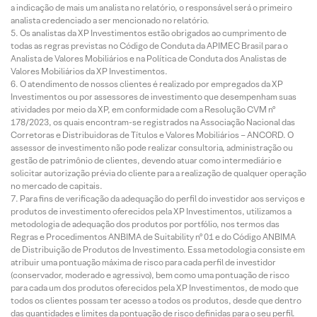
a indicação de mais um analista no relatório, o responsável será o primeiro
analista credenciado a ser mencionado no relatório.
Os analistas da XP Investimentos estão obrigados ao cumprimento de
todas as regras previstas no Código de Conduta da APIMEC Brasil para o
Analista de Valores Mobiliários e na Política de Conduta dos Analistas de
Valores Mobiliários da XP Investimentos.
O atendimento de nossos clientes é realizado por empregados da XP
Investimentos ou por assessores de investimento que desempenham suas
atividades por meio da XP, em conformidade com a Resolução CVM nº
178/2023, os quais encontram-se registrados na Associação Nacional das
Corretoras e Distribuidoras de Títulos e Valores Mobiliários – ANCORD. O
assessor de investimento não pode realizar consultoria, administração ou
gestão de patrimônio de clientes, devendo atuar como intermediário e
solicitar autorização prévia do cliente para a realização de qualquer operação
no mercado de capitais.
Para fins de verificação da adequação do perfil do investidor aos serviços e
produtos de investimento oferecidos pela XP Investimentos, utilizamos a
metodologia de adequação dos produtos por portfólio, nos termos das
Regras e Procedimentos ANBIMA de Suitability nº 01 e do Código ANBIMA
de Distribuição de Produtos de Investimento. Essa metodologia consiste em
atribuir uma pontuação máxima de risco para cada perfil de investidor
(conservador, moderado e agressivo), bem como uma pontuação de risco
para cada um dos produtos oferecidos pela XP Investimentos, de modo que
todos os clientes possam ter acesso a todos os produtos, desde que dentro
das quantidades e limites da pontuação de risco definidas para o seu perfil.