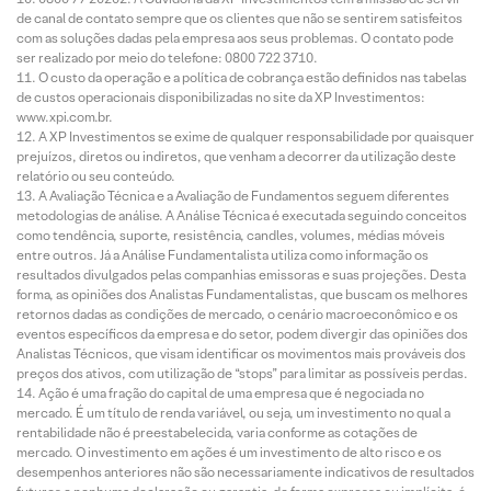
de canal de contato sempre que os clientes que não se sentirem satisfeitos
com as soluções dadas pela empresa aos seus problemas. O contato pode
ser realizado por meio do telefone: 0800 722 3710.
O custo da operação e a política de cobrança estão definidos nas tabelas
de custos operacionais disponibilizadas no site da XP Investimentos:
www.xpi.com.br.
A XP Investimentos se exime de qualquer responsabilidade por quaisquer
prejuízos, diretos ou indiretos, que venham a decorrer da utilização deste
relatório ou seu conteúdo.
A Avaliação Técnica e a Avaliação de Fundamentos seguem diferentes
metodologias de análise. A Análise Técnica é executada seguindo conceitos
como tendência, suporte, resistência, candles, volumes, médias móveis
entre outros. Já a Análise Fundamentalista utiliza como informação os
resultados divulgados pelas companhias emissoras e suas projeções. Desta
forma, as opiniões dos Analistas Fundamentalistas, que buscam os melhores
retornos dadas as condições de mercado, o cenário macroeconômico e os
eventos específicos da empresa e do setor, podem divergir das opiniões dos
Analistas Técnicos, que visam identificar os movimentos mais prováveis dos
preços dos ativos, com utilização de “stops” para limitar as possíveis perdas.
Ação é uma fração do capital de uma empresa que é negociada no
mercado. É um título de renda variável, ou seja, um investimento no qual a
rentabilidade não é preestabelecida, varia conforme as cotações de
mercado. O investimento em ações é um investimento de alto risco e os
desempenhos anteriores não são necessariamente indicativos de resultados