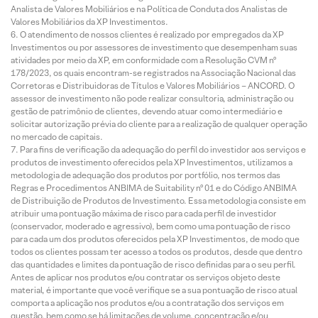
Analista de Valores Mobiliários e na Política de Conduta dos Analistas de
Valores Mobiliários da XP Investimentos.
O atendimento de nossos clientes é realizado por empregados da XP
Investimentos ou por assessores de investimento que desempenham suas
atividades por meio da XP, em conformidade com a Resolução CVM nº
178/2023, os quais encontram-se registrados na Associação Nacional das
Corretoras e Distribuidoras de Títulos e Valores Mobiliários – ANCORD. O
assessor de investimento não pode realizar consultoria, administração ou
gestão de patrimônio de clientes, devendo atuar como intermediário e
solicitar autorização prévia do cliente para a realização de qualquer operação
no mercado de capitais.
Para fins de verificação da adequação do perfil do investidor aos serviços e
produtos de investimento oferecidos pela XP Investimentos, utilizamos a
metodologia de adequação dos produtos por portfólio, nos termos das
Regras e Procedimentos ANBIMA de Suitability nº 01 e do Código ANBIMA
de Distribuição de Produtos de Investimento. Essa metodologia consiste em
atribuir uma pontuação máxima de risco para cada perfil de investidor
(conservador, moderado e agressivo), bem como uma pontuação de risco
para cada um dos produtos oferecidos pela XP Investimentos, de modo que
todos os clientes possam ter acesso a todos os produtos, desde que dentro
das quantidades e limites da pontuação de risco definidas para o seu perfil.
Antes de aplicar nos produtos e/ou contratar os serviços objeto deste
material, é importante que você verifique se a sua pontuação de risco atual
comporta a aplicação nos produtos e/ou a contratação dos serviços em
questão, bem como se há limitações de volume, concentração e/ou