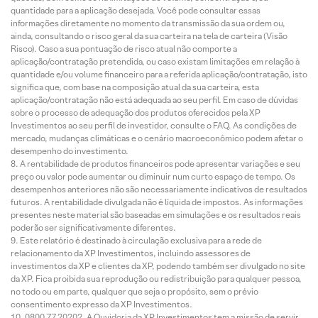
quantidade para a aplicação desejada. Você pode consultar essas
informações diretamente no momento da transmissão da sua ordem ou,
ainda, consultando o risco geral da sua carteira na tela de carteira (Visão
Risco). Caso a sua pontuação de risco atual não comporte a
aplicação/contratação pretendida, ou caso existam limitações em relação à
quantidade e/ou volume financeiro para a referida aplicação/contratação, isto
significa que, com base na composição atual da sua carteira, esta
aplicação/contratação não está adequada ao seu perfil. Em caso de dúvidas
sobre o processo de adequação dos produtos oferecidos pela XP
Investimentos ao seu perfil de investidor, consulte o FAQ. As condições de
mercado, mudanças climáticas e o cenário macroeconômico podem afetar o
desempenho do investimento.
A rentabilidade de produtos financeiros pode apresentar variações e seu
preço ou valor pode aumentar ou diminuir num curto espaço de tempo. Os
desempenhos anteriores não são necessariamente indicativos de resultados
futuros. A rentabilidade divulgada não é líquida de impostos. As informações
presentes neste material são baseadas em simulações e os resultados reais
poderão ser significativamente diferentes.
Este relatório é destinado à circulação exclusiva para a rede de
relacionamento da XP Investimentos, incluindo assessores de
investimentos da XP e clientes da XP, podendo também ser divulgado no site
da XP. Fica proibida sua reprodução ou redistribuição para qualquer pessoa,
no todo ou em parte, qualquer que seja o propósito, sem o prévio
consentimento expresso da XP Investimentos.
0800 77 20202. A Ouvidoria da XP Investimentos tem a missão de servir