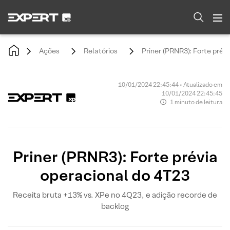
Ações
Relatórios
Priner (PRNR3): Forte prév
10/01/2024 22:45:44 • Atualizado em
10/01/2024 22:45:45
1 minuto de leitura
Priner (PRNR3): Forte prévia
operacional do 4T23
Receita bruta +13% vs. XPe no 4Q23, e adição recorde de
backlog