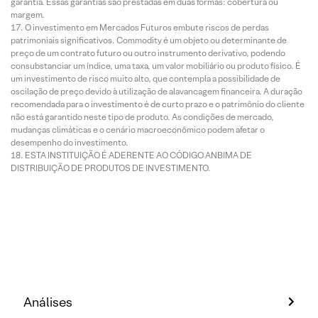
garantia. Essas garantias são prestadas em duas formas: cobertura ou
margem.
O investimento em Mercados Futuros embute riscos de perdas
patrimoniais significativos. Commodity é um objeto ou determinante de
preço de um contrato futuro ou outro instrumento derivativo, podendo
consubstanciar um índice, uma taxa, um valor mobiliário ou produto físico. É
um investimento de risco muito alto, que contempla a possibilidade de
oscilação de preço devido à utilização de alavancagem financeira. A duração
recomendada para o investimento é de curto prazo e o patrimônio do cliente
não está garantido neste tipo de produto. As condições de mercado,
mudanças climáticas e o cenário macroeconômico podem afetar o
desempenho do investimento.
ESTA INSTITUIÇÃO É ADERENTE AO CÓDIGO ANBIMA DE
DISTRIBUIÇÃO DE PRODUTOS DE INVESTIMENTO.
Análises