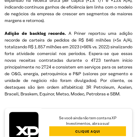
expansão na receita bruta per capita (+1% T/T e +13% A/A),
indicando contínuos ganhos de eficiência (em linha com o modelo
de negócios da empresa de crescer em segmentos de maiores
margens e retornos).
Adição de backlog recorde.
A Priner reportou uma adição
recorde de carteira de pedidos de R$ 846 milhões (+5x A/A),
totalizando R$ 1.857 milhões em 2023 (+66% vs. 2022) sinalizando
forte atividade comercial nos períodos. Espera-se que essas
novas receitas contratadas durante o 4T23 tenham início
principalmente no 2T24 e consistem em serviços para os setores
de O&G, energia, petroquímica e P&P (valores por segmento e
unidade de negócio não foram divulgados). Por cliente, os
destaques são (em ordem alfabética): 3R Petroleum, Acelen,
Bracell, Braskem, Equinor, Metso, Modec, Petrobras e SBM.
Se você ainda não tem conta na XP
Investimentos, abra a sua!
CLIQUE AQUI