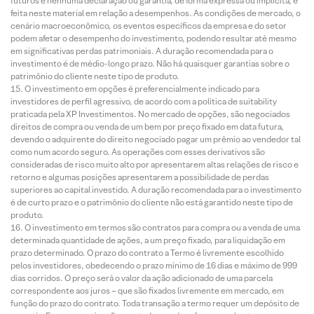
futuros e nenhuma declaração ou garantia, de forma expressa ou implícita, é
feita neste material em relação a desempenhos. As condições de mercado, o
cenário macroeconômico, os eventos específicos da empresa e do setor
podem afetar o desempenho do investimento, podendo resultar até mesmo
em significativas perdas patrimoniais. A duração recomendada para o
investimento é de médio-longo prazo. Não há quaisquer garantias sobre o
patrimônio do cliente neste tipo de produto.
O investimento em opções é preferencialmente indicado para
investidores de perfil agressivo, de acordo com a política de suitability
praticada pela XP Investimentos. No mercado de opções, são negociados
direitos de compra ou venda de um bem por preço fixado em data futura,
devendo o adquirente do direito negociado pagar um prêmio ao vendedor tal
como num acordo seguro. As operações com esses derivativos são
consideradas de risco muito alto por apresentarem altas relações de risco e
retorno e algumas posições apresentarem a possibilidade de perdas
superiores ao capital investido. A duração recomendada para o investimento
é de curto prazo e o patrimônio do cliente não está garantido neste tipo de
produto.
O investimento em termos são contratos para compra ou a venda de uma
determinada quantidade de ações, a um preço fixado, para liquidação em
prazo determinado. O prazo do contrato a Termo é livremente escolhido
pelos investidores, obedecendo o prazo mínimo de 16 dias e máximo de 999
dias corridos. O preço será o valor da ação adicionado de uma parcela
correspondente aos juros – que são fixados livremente em mercado, em
função do prazo do contrato. Toda transação a termo requer um depósito de