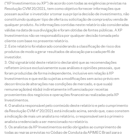
(“XP Investimentos ou XP”) de acordo com todas as exigências previstas na
Resolução CVM 20/2021, tem como objetivo fornecer informações que
possam auxiliar o investidor a tomar sua própria decisão de investimento, não
constituindo qualquer tipo de oferta ou solicitação de compra e/ou venda de
qualquer produto. As informações contidas neste relatório são consideradas
válidas na data de sua divulgação e foram obtidas de fontes públicas. A XP
Investimentos não se responsabiliza por qualquer decisão tomada pelo
cliente com base no presente relatório.
Este relatório foi elaborado considerando a classificação de risco dos
produtos de modo a gerar resultados de alocação para cada perfil de
investidor.
O(s) signatário(s) deste relatório declara(m) que as recomendações
refletem única e exclusivamente suas análises e opiniões pessoais, que
foram produzidas de forma independente, inclusive em relação à XP
Investimentos e que estão sujeitas a modificações sem aviso prévio em
decorrência de alterações nas condições de mercado, e que sua(s)
remuneração(es) é(são) indiretamente influenciada por receitas
provenientes dos negócios e operações financeiras realizadas pela XP
Investimentos.
O analista responsável pelo conteúdo deste relatório e pelo cumprimento
da Resolução CVM nº 20/2021 está indicado acima, sendo que, caso constem
a indicação de mais um analista no relatório, o responsável será o primeiro
analista credenciado a ser mencionado no relatório.
Os analistas da XP Investimentos estão obrigados ao cumprimento de
todas as regras previstas no Código de Conduta da APIMEC Brasil para o