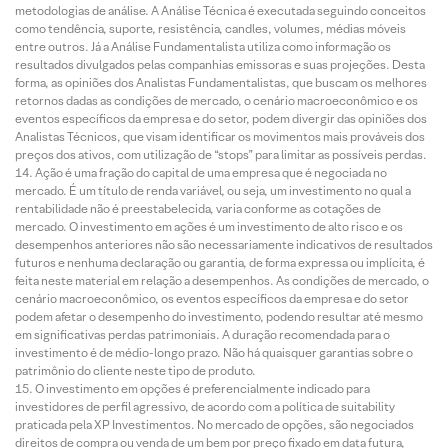
metodologias de análise. A Análise Técnica é executada seguindo conceitos
como tendência, suporte, resistência, candles, volumes, médias móveis
entre outros. Já a Análise Fundamentalista utiliza como informação os
resultados divulgados pelas companhias emissoras e suas projeções. Desta
forma, as opiniões dos Analistas Fundamentalistas, que buscam os melhores
retornos dadas as condições de mercado, o cenário macroeconômico e os
eventos específicos da empresa e do setor, podem divergir das opiniões dos
Analistas Técnicos, que visam identificar os movimentos mais prováveis dos
preços dos ativos, com utilização de “stops” para limitar as possíveis perdas.
Ação é uma fração do capital de uma empresa que é negociada no
mercado. É um título de renda variável, ou seja, um investimento no qual a
rentabilidade não é preestabelecida, varia conforme as cotações de
mercado. O investimento em ações é um investimento de alto risco e os
desempenhos anteriores não são necessariamente indicativos de resultados
futuros e nenhuma declaração ou garantia, de forma expressa ou implícita, é
feita neste material em relação a desempenhos. As condições de mercado, o
cenário macroeconômico, os eventos específicos da empresa e do setor
podem afetar o desempenho do investimento, podendo resultar até mesmo
em significativas perdas patrimoniais. A duração recomendada para o
investimento é de médio-longo prazo. Não há quaisquer garantias sobre o
patrimônio do cliente neste tipo de produto.
O investimento em opções é preferencialmente indicado para
investidores de perfil agressivo, de acordo com a política de suitability
praticada pela XP Investimentos. No mercado de opções, são negociados
direitos de compra ou venda de um bem por preço fixado em data futura,