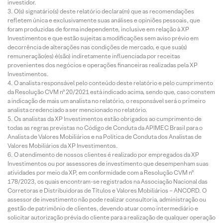
investidor.
O(s) signatário(s) deste relatório declara(m) que as recomendações
refletem única e exclusivamente suas análises e opiniões pessoais, que
foram produzidas de forma independente, inclusive em relação à XP
Investimentos e que estão sujeitas a modificações sem aviso prévio em
decorrência de alterações nas condições de mercado, e que sua(s)
remuneração(es) é(são) indiretamente influenciada por receitas
provenientes dos negócios e operações financeiras realizadas pela XP
Investimentos.
O analista responsável pelo conteúdo deste relatório e pelo cumprimento
da Resolução CVM nº 20/2021 está indicado acima, sendo que, caso constem
a indicação de mais um analista no relatório, o responsável será o primeiro
analista credenciado a ser mencionado no relatório.
Os analistas da XP Investimentos estão obrigados ao cumprimento de
todas as regras previstas no Código de Conduta da APIMEC Brasil para o
Analista de Valores Mobiliários e na Política de Conduta dos Analistas de
Valores Mobiliários da XP Investimentos.
O atendimento de nossos clientes é realizado por empregados da XP
Investimentos ou por assessores de investimento que desempenham suas
atividades por meio da XP, em conformidade com a Resolução CVM nº
178/2023, os quais encontram-se registrados na Associação Nacional das
Corretoras e Distribuidoras de Títulos e Valores Mobiliários – ANCORD. O
assessor de investimento não pode realizar consultoria, administração ou
gestão de patrimônio de clientes, devendo atuar como intermediário e
solicitar autorização prévia do cliente para a realização de qualquer operação