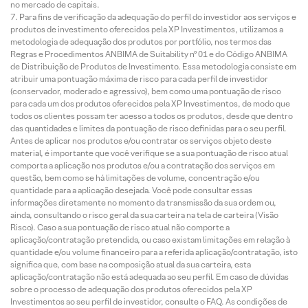
no mercado de capitais.
Para fins de verificação da adequação do perfil do investidor aos serviços e
produtos de investimento oferecidos pela XP Investimentos, utilizamos a
metodologia de adequação dos produtos por portfólio, nos termos das
Regras e Procedimentos ANBIMA de Suitability nº 01 e do Código ANBIMA
de Distribuição de Produtos de Investimento. Essa metodologia consiste em
atribuir uma pontuação máxima de risco para cada perfil de investidor
(conservador, moderado e agressivo), bem como uma pontuação de risco
para cada um dos produtos oferecidos pela XP Investimentos, de modo que
todos os clientes possam ter acesso a todos os produtos, desde que dentro
das quantidades e limites da pontuação de risco definidas para o seu perfil.
Antes de aplicar nos produtos e/ou contratar os serviços objeto deste
material, é importante que você verifique se a sua pontuação de risco atual
comporta a aplicação nos produtos e/ou a contratação dos serviços em
questão, bem como se há limitações de volume, concentração e/ou
quantidade para a aplicação desejada. Você pode consultar essas
informações diretamente no momento da transmissão da sua ordem ou,
ainda, consultando o risco geral da sua carteira na tela de carteira (Visão
Risco). Caso a sua pontuação de risco atual não comporte a
aplicação/contratação pretendida, ou caso existam limitações em relação à
quantidade e/ou volume financeiro para a referida aplicação/contratação, isto
significa que, com base na composição atual da sua carteira, esta
aplicação/contratação não está adequada ao seu perfil. Em caso de dúvidas
sobre o processo de adequação dos produtos oferecidos pela XP
Investimentos ao seu perfil de investidor, consulte o FAQ. As condições de