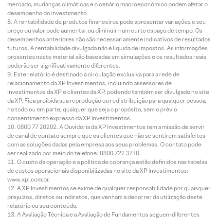
mercado, mudanças climáticas e o cenário macroeconômico podem afetar o
desempenho do investimento.
A rentabilidade de produtos financeiros pode apresentar variações e seu
preço ou valor pode aumentar ou diminuir num curto espaço de tempo. Os
desempenhos anteriores não são necessariamente indicativos de resultados
futuros. A rentabilidade divulgada não é líquida de impostos. As informações
presentes neste material são baseadas em simulações e os resultados reais
poderão ser significativamente diferentes.
Este relatório é destinado à circulação exclusiva para a rede de
relacionamento da XP Investimentos, incluindo assessores de
investimentos da XP e clientes da XP, podendo também ser divulgado no site
da XP. Fica proibida sua reprodução ou redistribuição para qualquer pessoa,
no todo ou em parte, qualquer que seja o propósito, sem o prévio
consentimento expresso da XP Investimentos.
0800 77 20202. A Ouvidoria da XP Investimentos tem a missão de servir
de canal de contato sempre que os clientes que não se sentirem satisfeitos
com as soluções dadas pela empresa aos seus problemas. O contato pode
ser realizado por meio do telefone: 0800 722 3710.
O custo da operação e a política de cobrança estão definidos nas tabelas
de custos operacionais disponibilizadas no site da XP Investimentos:
www.xpi.com.br.
A XP Investimentos se exime de qualquer responsabilidade por quaisquer
prejuízos, diretos ou indiretos, que venham a decorrer da utilização deste
relatório ou seu conteúdo.
A Avaliação Técnica e a Avaliação de Fundamentos seguem diferentes