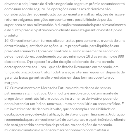
devendo o adquirente do direito negociado pagar um prêmio ao vendedor tal
como num acordo seguro. As operações com esses derivativos são
consideradas de risco muito alto por apresentarem altas relações de risco e
retorno e algumas posições apresentarem a possibilidade de perdas
superiores ao capital investido. A duração recomendada para o investimento
é de curto prazo e o patrimônio do cliente não está garantido neste tipo de
produto.
O investimento em termos são contratos para compra ou a venda de uma
determinada quantidade de ações, a um preço fixado, para liquidação em
prazo determinado. O prazo do contrato a Termo é livremente escolhido
pelos investidores, obedecendo o prazo mínimo de 16 dias e máximo de 999
dias corridos. O preço será o valor da ação adicionado de uma parcela
correspondente aos juros – que são fixados livremente em mercado, em
função do prazo do contrato. Toda transação a termo requer um depósito de
garantia. Essas garantias são prestadas em duas formas: cobertura ou
margem.
O investimento em Mercados Futuros embute riscos de perdas
patrimoniais significativos. Commodity é um objeto ou determinante de
preço de um contrato futuro ou outro instrumento derivativo, podendo
consubstanciar um índice, uma taxa, um valor mobiliário ou produto físico. É
um investimento de risco muito alto, que contempla a possibilidade de
oscilação de preço devido à utilização de alavancagem financeira. A duração
recomendada para o investimento é de curto prazo e o patrimônio do cliente
não está garantido neste tipo de produto. As condições de mercado,
mudanças climáticas e o cenário macroeconômico podem afetar o