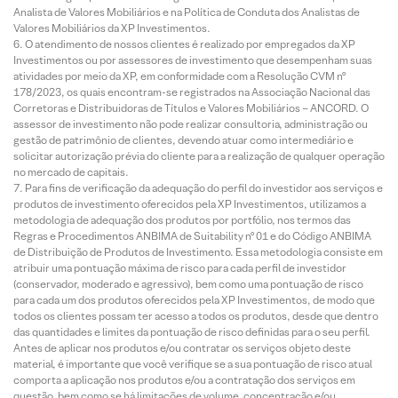
Analista de Valores Mobiliários e na Política de Conduta dos Analistas de
Valores Mobiliários da XP Investimentos.
O atendimento de nossos clientes é realizado por empregados da XP
Investimentos ou por assessores de investimento que desempenham suas
atividades por meio da XP, em conformidade com a Resolução CVM nº
178/2023, os quais encontram-se registrados na Associação Nacional das
Corretoras e Distribuidoras de Títulos e Valores Mobiliários – ANCORD. O
assessor de investimento não pode realizar consultoria, administração ou
gestão de patrimônio de clientes, devendo atuar como intermediário e
solicitar autorização prévia do cliente para a realização de qualquer operação
no mercado de capitais.
Para fins de verificação da adequação do perfil do investidor aos serviços e
produtos de investimento oferecidos pela XP Investimentos, utilizamos a
metodologia de adequação dos produtos por portfólio, nos termos das
Regras e Procedimentos ANBIMA de Suitability nº 01 e do Código ANBIMA
de Distribuição de Produtos de Investimento. Essa metodologia consiste em
atribuir uma pontuação máxima de risco para cada perfil de investidor
(conservador, moderado e agressivo), bem como uma pontuação de risco
para cada um dos produtos oferecidos pela XP Investimentos, de modo que
todos os clientes possam ter acesso a todos os produtos, desde que dentro
das quantidades e limites da pontuação de risco definidas para o seu perfil.
Antes de aplicar nos produtos e/ou contratar os serviços objeto deste
material, é importante que você verifique se a sua pontuação de risco atual
comporta a aplicação nos produtos e/ou a contratação dos serviços em
questão, bem como se há limitações de volume, concentração e/ou