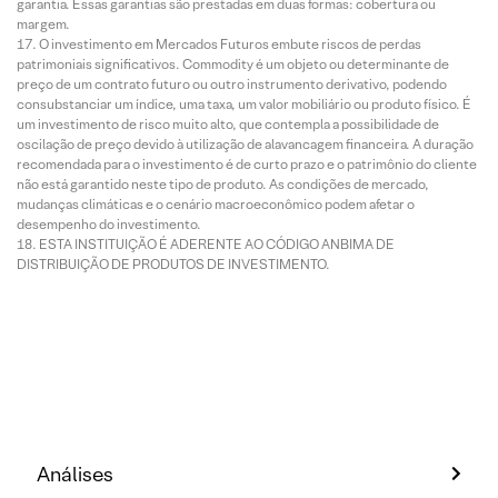
garantia. Essas garantias são prestadas em duas formas: cobertura ou
margem.
O investimento em Mercados Futuros embute riscos de perdas
patrimoniais significativos. Commodity é um objeto ou determinante de
preço de um contrato futuro ou outro instrumento derivativo, podendo
consubstanciar um índice, uma taxa, um valor mobiliário ou produto físico. É
um investimento de risco muito alto, que contempla a possibilidade de
oscilação de preço devido à utilização de alavancagem financeira. A duração
recomendada para o investimento é de curto prazo e o patrimônio do cliente
não está garantido neste tipo de produto. As condições de mercado,
mudanças climáticas e o cenário macroeconômico podem afetar o
desempenho do investimento.
ESTA INSTITUIÇÃO É ADERENTE AO CÓDIGO ANBIMA DE
DISTRIBUIÇÃO DE PRODUTOS DE INVESTIMENTO.
Análises