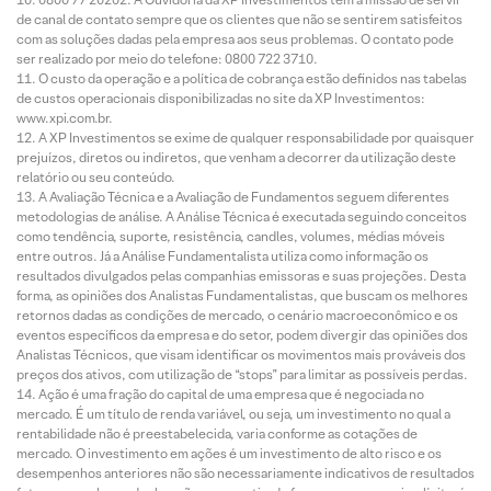
de canal de contato sempre que os clientes que não se sentirem satisfeitos
com as soluções dadas pela empresa aos seus problemas. O contato pode
ser realizado por meio do telefone: 0800 722 3710.
O custo da operação e a política de cobrança estão definidos nas tabelas
de custos operacionais disponibilizadas no site da XP Investimentos:
www.xpi.com.br.
A XP Investimentos se exime de qualquer responsabilidade por quaisquer
prejuízos, diretos ou indiretos, que venham a decorrer da utilização deste
relatório ou seu conteúdo.
A Avaliação Técnica e a Avaliação de Fundamentos seguem diferentes
metodologias de análise. A Análise Técnica é executada seguindo conceitos
como tendência, suporte, resistência, candles, volumes, médias móveis
entre outros. Já a Análise Fundamentalista utiliza como informação os
resultados divulgados pelas companhias emissoras e suas projeções. Desta
forma, as opiniões dos Analistas Fundamentalistas, que buscam os melhores
retornos dadas as condições de mercado, o cenário macroeconômico e os
eventos específicos da empresa e do setor, podem divergir das opiniões dos
Analistas Técnicos, que visam identificar os movimentos mais prováveis dos
preços dos ativos, com utilização de “stops” para limitar as possíveis perdas.
Ação é uma fração do capital de uma empresa que é negociada no
mercado. É um título de renda variável, ou seja, um investimento no qual a
rentabilidade não é preestabelecida, varia conforme as cotações de
mercado. O investimento em ações é um investimento de alto risco e os
desempenhos anteriores não são necessariamente indicativos de resultados