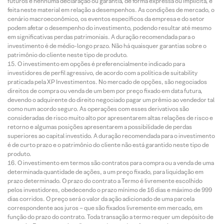
futuros e nenhuma declaração ou garantia, de forma expressa ou implícita, é
feita neste material em relação a desempenhos. As condições de mercado, o
cenário macroeconômico, os eventos específicos da empresa e do setor
podem afetar o desempenho do investimento, podendo resultar até mesmo
em significativas perdas patrimoniais. A duração recomendada para o
investimento é de médio-longo prazo. Não há quaisquer garantias sobre o
patrimônio do cliente neste tipo de produto.
O investimento em opções é preferencialmente indicado para
investidores de perfil agressivo, de acordo com a política de suitability
praticada pela XP Investimentos. No mercado de opções, são negociados
direitos de compra ou venda de um bem por preço fixado em data futura,
devendo o adquirente do direito negociado pagar um prêmio ao vendedor tal
como num acordo seguro. As operações com esses derivativos são
consideradas de risco muito alto por apresentarem altas relações de risco e
retorno e algumas posições apresentarem a possibilidade de perdas
superiores ao capital investido. A duração recomendada para o investimento
é de curto prazo e o patrimônio do cliente não está garantido neste tipo de
produto.
O investimento em termos são contratos para compra ou a venda de uma
determinada quantidade de ações, a um preço fixado, para liquidação em
prazo determinado. O prazo do contrato a Termo é livremente escolhido
pelos investidores, obedecendo o prazo mínimo de 16 dias e máximo de 999
dias corridos. O preço será o valor da ação adicionado de uma parcela
correspondente aos juros – que são fixados livremente em mercado, em
função do prazo do contrato. Toda transação a termo requer um depósito de