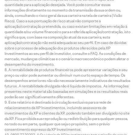
quantidade para a aplicação desejada. Você pode consultar essas
informações diretamente no momento da transmissão da sua ordem ou,
ainda, consultando o risco geral da sua carteira na tela de carteira (Visão
Risco). Caso a sua pontuação de risco atual não comporte a
aplicação/contratação pretendida, ou caso existam limitações em relação à
quantidade e/ou volume financeiro para a referida aplicação/contratação, isto
significa que, com base na composição atual da sua carteira, esta
aplicação/contratação não está adequada ao seu perfil. Em caso de dúvidas
sobre o processo de adequação dos produtos oferecidos pela XP
Investimentos ao seu perfil de investidor, consulte o FAQ. As condições de
mercado, mudanças climáticas e o cenário macroeconômico podem afetar o
desempenho do investimento.
A rentabilidade de produtos financeiros pode apresentar variações e seu
preço ou valor pode aumentar ou diminuir num curto espaço de tempo. Os
desempenhos anteriores não são necessariamente indicativos de resultados
futuros. A rentabilidade divulgada não é líquida de impostos. As informações
presentes neste material são baseadas em simulações e os resultados reais
poderão ser significativamente diferentes.
Este relatório é destinado à circulação exclusiva para a rede de
relacionamento da XP Investimentos, incluindo assessores de
investimentos da XP e clientes da XP, podendo também ser divulgado no site
da XP. Fica proibida sua reprodução ou redistribuição para qualquer pessoa,
no todo ou em parte, qualquer que seja o propósito, sem o prévio
consentimento expresso da XP Investimentos.
0800 77 20202. A Ouvidoria da XP Investimentos tem a missão de servir