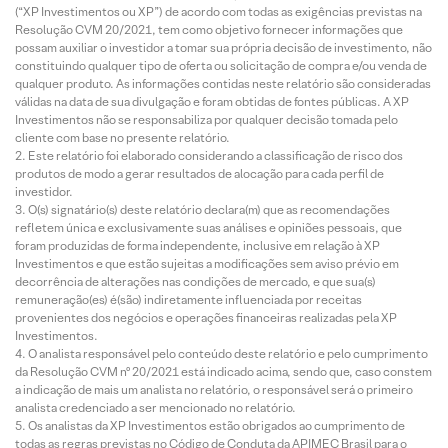
(“XP Investimentos ou XP”) de acordo com todas as exigências previstas na
Resolução CVM 20/2021, tem como objetivo fornecer informações que
possam auxiliar o investidor a tomar sua própria decisão de investimento, não
constituindo qualquer tipo de oferta ou solicitação de compra e/ou venda de
qualquer produto. As informações contidas neste relatório são consideradas
válidas na data de sua divulgação e foram obtidas de fontes públicas. A XP
Investimentos não se responsabiliza por qualquer decisão tomada pelo
cliente com base no presente relatório.
Este relatório foi elaborado considerando a classificação de risco dos
produtos de modo a gerar resultados de alocação para cada perfil de
investidor.
O(s) signatário(s) deste relatório declara(m) que as recomendações
refletem única e exclusivamente suas análises e opiniões pessoais, que
foram produzidas de forma independente, inclusive em relação à XP
Investimentos e que estão sujeitas a modificações sem aviso prévio em
decorrência de alterações nas condições de mercado, e que sua(s)
remuneração(es) é(são) indiretamente influenciada por receitas
provenientes dos negócios e operações financeiras realizadas pela XP
Investimentos.
O analista responsável pelo conteúdo deste relatório e pelo cumprimento
da Resolução CVM nº 20/2021 está indicado acima, sendo que, caso constem
a indicação de mais um analista no relatório, o responsável será o primeiro
analista credenciado a ser mencionado no relatório.
Os analistas da XP Investimentos estão obrigados ao cumprimento de
todas as regras previstas no Código de Conduta da APIMEC Brasil para o