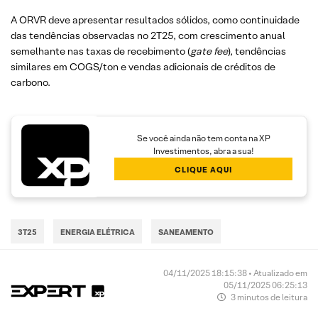
A ORVR deve apresentar resultados sólidos, como continuidade
das tendências observadas no 2T25, com crescimento anual
semelhante nas taxas de recebimento (
gate fee
), tendências
similares em COGS/ton e vendas adicionais de créditos de
carbono.
Se você ainda não tem conta na XP
Investimentos, abra a sua!
CLIQUE AQUI
3T25
ENERGIA ELÉTRICA
SANEAMENTO
04/11/2025 18:15:38 • Atualizado em
05/11/2025 06:25:13
3 minutos de leitura