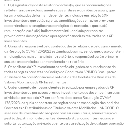
O(s) signatário(s) deste relatório declara(m) que as recomendações
refletem única e exclusivamente suas análises e opiniões pessoais, que
foram produzidas de forma independente, inclusive em relação à XP
Investimentos e que estão sujeitas a modificações sem aviso prévio em
decorrência de alterações nas condições de mercado, e que sua(s)
remuneração(es) é(são) indiretamente influenciada por receitas
provenientes dos negócios e operações financeiras realizadas pela XP
Investimentos.
O analista responsável pelo conteúdo deste relatório e pelo cumprimento
da Resolução CVM nº 20/2021 está indicado acima, sendo que, caso constem
a indicação de mais um analista no relatório, o responsável será o primeiro
analista credenciado a ser mencionado no relatório.
Os analistas da XP Investimentos estão obrigados ao cumprimento de
todas as regras previstas no Código de Conduta da APIMEC Brasil para o
Analista de Valores Mobiliários e na Política de Conduta dos Analistas de
Valores Mobiliários da XP Investimentos.
O atendimento de nossos clientes é realizado por empregados da XP
Investimentos ou por assessores de investimento que desempenham suas
atividades por meio da XP, em conformidade com a Resolução CVM nº
178/2023, os quais encontram-se registrados na Associação Nacional das
Corretoras e Distribuidoras de Títulos e Valores Mobiliários – ANCORD. O
assessor de investimento não pode realizar consultoria, administração ou
gestão de patrimônio de clientes, devendo atuar como intermediário e
solicitar autorização prévia do cliente para a realização de qualquer operação