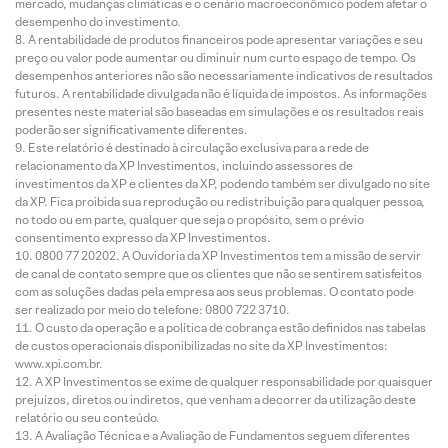
mercado, mudanças climáticas e o cenário macroeconômico podem afetar o
desempenho do investimento.
A rentabilidade de produtos financeiros pode apresentar variações e seu
preço ou valor pode aumentar ou diminuir num curto espaço de tempo. Os
desempenhos anteriores não são necessariamente indicativos de resultados
futuros. A rentabilidade divulgada não é líquida de impostos. As informações
presentes neste material são baseadas em simulações e os resultados reais
poderão ser significativamente diferentes.
Este relatório é destinado à circulação exclusiva para a rede de
relacionamento da XP Investimentos, incluindo assessores de
investimentos da XP e clientes da XP, podendo também ser divulgado no site
da XP. Fica proibida sua reprodução ou redistribuição para qualquer pessoa,
no todo ou em parte, qualquer que seja o propósito, sem o prévio
consentimento expresso da XP Investimentos.
0800 77 20202. A Ouvidoria da XP Investimentos tem a missão de servir
de canal de contato sempre que os clientes que não se sentirem satisfeitos
com as soluções dadas pela empresa aos seus problemas. O contato pode
ser realizado por meio do telefone: 0800 722 3710.
O custo da operação e a política de cobrança estão definidos nas tabelas
de custos operacionais disponibilizadas no site da XP Investimentos:
www.xpi.com.br.
A XP Investimentos se exime de qualquer responsabilidade por quaisquer
prejuízos, diretos ou indiretos, que venham a decorrer da utilização deste
relatório ou seu conteúdo.
A Avaliação Técnica e a Avaliação de Fundamentos seguem diferentes