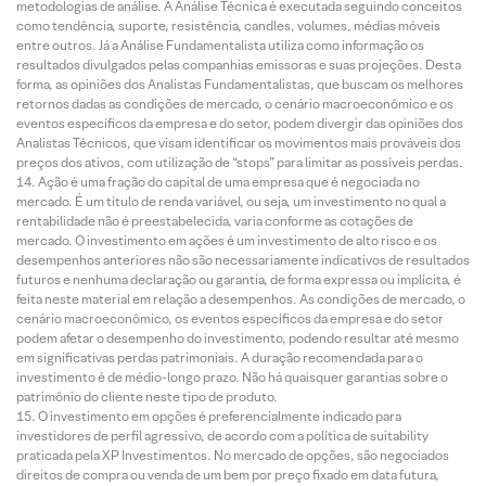
metodologias de análise. A Análise Técnica é executada seguindo conceitos
como tendência, suporte, resistência, candles, volumes, médias móveis
entre outros. Já a Análise Fundamentalista utiliza como informação os
resultados divulgados pelas companhias emissoras e suas projeções. Desta
forma, as opiniões dos Analistas Fundamentalistas, que buscam os melhores
retornos dadas as condições de mercado, o cenário macroeconômico e os
eventos específicos da empresa e do setor, podem divergir das opiniões dos
Analistas Técnicos, que visam identificar os movimentos mais prováveis dos
preços dos ativos, com utilização de “stops” para limitar as possíveis perdas.
Ação é uma fração do capital de uma empresa que é negociada no
mercado. É um título de renda variável, ou seja, um investimento no qual a
rentabilidade não é preestabelecida, varia conforme as cotações de
mercado. O investimento em ações é um investimento de alto risco e os
desempenhos anteriores não são necessariamente indicativos de resultados
futuros e nenhuma declaração ou garantia, de forma expressa ou implícita, é
feita neste material em relação a desempenhos. As condições de mercado, o
cenário macroeconômico, os eventos específicos da empresa e do setor
podem afetar o desempenho do investimento, podendo resultar até mesmo
em significativas perdas patrimoniais. A duração recomendada para o
investimento é de médio-longo prazo. Não há quaisquer garantias sobre o
patrimônio do cliente neste tipo de produto.
O investimento em opções é preferencialmente indicado para
investidores de perfil agressivo, de acordo com a política de suitability
praticada pela XP Investimentos. No mercado de opções, são negociados
direitos de compra ou venda de um bem por preço fixado em data futura,