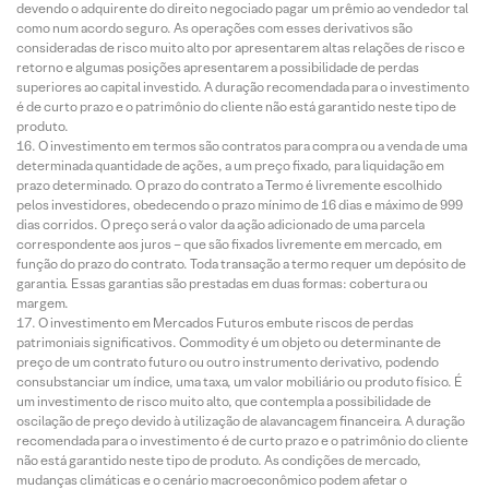
devendo o adquirente do direito negociado pagar um prêmio ao vendedor tal
como num acordo seguro. As operações com esses derivativos são
consideradas de risco muito alto por apresentarem altas relações de risco e
retorno e algumas posições apresentarem a possibilidade de perdas
superiores ao capital investido. A duração recomendada para o investimento
é de curto prazo e o patrimônio do cliente não está garantido neste tipo de
produto.
O investimento em termos são contratos para compra ou a venda de uma
determinada quantidade de ações, a um preço fixado, para liquidação em
prazo determinado. O prazo do contrato a Termo é livremente escolhido
pelos investidores, obedecendo o prazo mínimo de 16 dias e máximo de 999
dias corridos. O preço será o valor da ação adicionado de uma parcela
correspondente aos juros – que são fixados livremente em mercado, em
função do prazo do contrato. Toda transação a termo requer um depósito de
garantia. Essas garantias são prestadas em duas formas: cobertura ou
margem.
O investimento em Mercados Futuros embute riscos de perdas
patrimoniais significativos. Commodity é um objeto ou determinante de
preço de um contrato futuro ou outro instrumento derivativo, podendo
consubstanciar um índice, uma taxa, um valor mobiliário ou produto físico. É
um investimento de risco muito alto, que contempla a possibilidade de
oscilação de preço devido à utilização de alavancagem financeira. A duração
recomendada para o investimento é de curto prazo e o patrimônio do cliente
não está garantido neste tipo de produto. As condições de mercado,
mudanças climáticas e o cenário macroeconômico podem afetar o