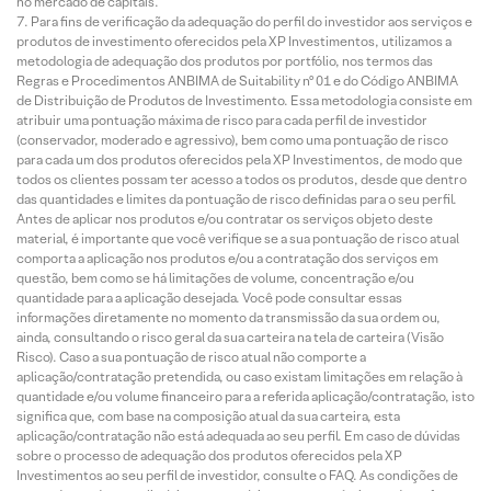
no mercado de capitais.
Para fins de verificação da adequação do perfil do investidor aos serviços e
produtos de investimento oferecidos pela XP Investimentos, utilizamos a
metodologia de adequação dos produtos por portfólio, nos termos das
Regras e Procedimentos ANBIMA de Suitability nº 01 e do Código ANBIMA
de Distribuição de Produtos de Investimento. Essa metodologia consiste em
atribuir uma pontuação máxima de risco para cada perfil de investidor
(conservador, moderado e agressivo), bem como uma pontuação de risco
para cada um dos produtos oferecidos pela XP Investimentos, de modo que
todos os clientes possam ter acesso a todos os produtos, desde que dentro
das quantidades e limites da pontuação de risco definidas para o seu perfil.
Antes de aplicar nos produtos e/ou contratar os serviços objeto deste
material, é importante que você verifique se a sua pontuação de risco atual
comporta a aplicação nos produtos e/ou a contratação dos serviços em
questão, bem como se há limitações de volume, concentração e/ou
quantidade para a aplicação desejada. Você pode consultar essas
informações diretamente no momento da transmissão da sua ordem ou,
ainda, consultando o risco geral da sua carteira na tela de carteira (Visão
Risco). Caso a sua pontuação de risco atual não comporte a
aplicação/contratação pretendida, ou caso existam limitações em relação à
quantidade e/ou volume financeiro para a referida aplicação/contratação, isto
significa que, com base na composição atual da sua carteira, esta
aplicação/contratação não está adequada ao seu perfil. Em caso de dúvidas
sobre o processo de adequação dos produtos oferecidos pela XP
Investimentos ao seu perfil de investidor, consulte o FAQ. As condições de