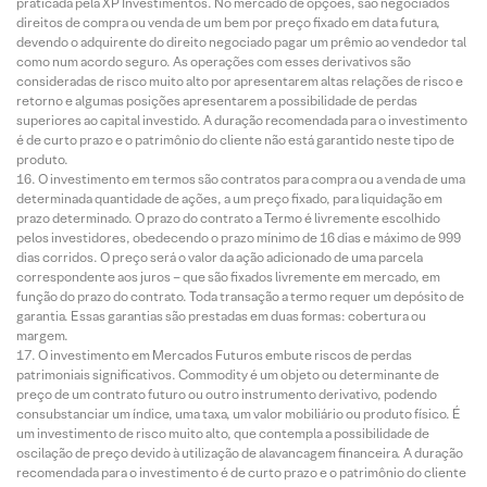
praticada pela XP Investimentos. No mercado de opções, são negociados
direitos de compra ou venda de um bem por preço fixado em data futura,
devendo o adquirente do direito negociado pagar um prêmio ao vendedor tal
como num acordo seguro. As operações com esses derivativos são
consideradas de risco muito alto por apresentarem altas relações de risco e
retorno e algumas posições apresentarem a possibilidade de perdas
superiores ao capital investido. A duração recomendada para o investimento
é de curto prazo e o patrimônio do cliente não está garantido neste tipo de
produto.
O investimento em termos são contratos para compra ou a venda de uma
determinada quantidade de ações, a um preço fixado, para liquidação em
prazo determinado. O prazo do contrato a Termo é livremente escolhido
pelos investidores, obedecendo o prazo mínimo de 16 dias e máximo de 999
dias corridos. O preço será o valor da ação adicionado de uma parcela
correspondente aos juros – que são fixados livremente em mercado, em
função do prazo do contrato. Toda transação a termo requer um depósito de
garantia. Essas garantias são prestadas em duas formas: cobertura ou
margem.
O investimento em Mercados Futuros embute riscos de perdas
patrimoniais significativos. Commodity é um objeto ou determinante de
preço de um contrato futuro ou outro instrumento derivativo, podendo
consubstanciar um índice, uma taxa, um valor mobiliário ou produto físico. É
um investimento de risco muito alto, que contempla a possibilidade de
oscilação de preço devido à utilização de alavancagem financeira. A duração
recomendada para o investimento é de curto prazo e o patrimônio do cliente