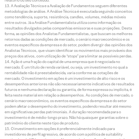
relatório ou seu conteúdo.
A Avaliação Técnica e a Avaliação de Fundamentos seguem diferentes
metodologias de análise. A Análise Técnica é executada seguindo conceitos
como tendência, suporte, resistência, candles, volumes, médias móveis
entre outros. Já a Análise Fundamentalista utiliza como informação os
resultados divulgados pelas companhias emissoras e suas projeções. Desta
forma, as opiniões dos Analistas Fundamentalistas, que buscam os melhores
retornos dadas as condições de mercado, o cenário macroeconômico e os
eventos específicos da empresa e do setor, podem divergir das opiniões dos
Analistas Técnicos, que visam identificar os movimentos mais prováveis dos
preços dos ativos, com utilização de “stops” para limitar as possíveis perdas.
Ação é uma fração do capital de uma empresa que é negociada no
mercado. É um título de renda variável, ou seja, um investimento no qual a
rentabilidade não é preestabelecida, varia conforme as cotações de
mercado. O investimento em ações é um investimento de alto risco e os
desempenhos anteriores não são necessariamente indicativos de resultados
futuros e nenhuma declaração ou garantia, de forma expressa ou implícita, é
feita neste material em relação a desempenhos. As condições de mercado, o
cenário macroeconômico, os eventos específicos da empresa e do setor
podem afetar o desempenho do investimento, podendo resultar até mesmo
em significativas perdas patrimoniais. A duração recomendada para o
investimento é de médio-longo prazo. Não há quaisquer garantias sobre o
patrimônio do cliente neste tipo de produto.
O investimento em opções é preferencialmente indicado para
investidores de perfil agressivo, de acordo com a política de suitability