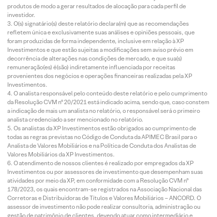
produtos de modo a gerar resultados de alocação para cada perfil de
investidor.
O(s) signatário(s) deste relatório declara(m) que as recomendações
refletem única e exclusivamente suas análises e opiniões pessoais, que
foram produzidas de forma independente, inclusive em relação à XP
Investimentos e que estão sujeitas a modificações sem aviso prévio em
decorrência de alterações nas condições de mercado, e que sua(s)
remuneração(es) é(são) indiretamente influenciada por receitas
provenientes dos negócios e operações financeiras realizadas pela XP
Investimentos.
O analista responsável pelo conteúdo deste relatório e pelo cumprimento
da Resolução CVM nº 20/2021 está indicado acima, sendo que, caso constem
a indicação de mais um analista no relatório, o responsável será o primeiro
analista credenciado a ser mencionado no relatório.
Os analistas da XP Investimentos estão obrigados ao cumprimento de
todas as regras previstas no Código de Conduta da APIMEC Brasil para o
Analista de Valores Mobiliários e na Política de Conduta dos Analistas de
Valores Mobiliários da XP Investimentos.
O atendimento de nossos clientes é realizado por empregados da XP
Investimentos ou por assessores de investimento que desempenham suas
atividades por meio da XP, em conformidade com a Resolução CVM nº
178/2023, os quais encontram-se registrados na Associação Nacional das
Corretoras e Distribuidoras de Títulos e Valores Mobiliários – ANCORD. O
assessor de investimento não pode realizar consultoria, administração ou
gestão de patrimônio de clientes, devendo atuar como intermediário e