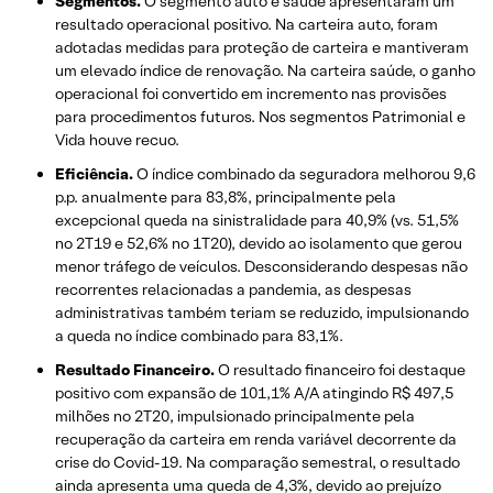
Segmentos.
O segmento auto e saúde apresentaram um
resultado operacional positivo. Na carteira auto, foram
adotadas medidas para proteção de carteira e mantiveram
um elevado índice de renovação. Na carteira saúde, o ganho
operacional foi convertido em incremento nas provisões
para procedimentos futuros. Nos segmentos Patrimonial e
Vida houve recuo.
Eficiência.
O índice combinado da seguradora melhorou 9,6
p.p. anualmente para 83,8%, principalmente pela
excepcional queda na sinistralidade para 40,9% (vs. 51,5%
no 2T19 e 52,6% no 1T20), devido ao isolamento que gerou
menor tráfego de veículos. Desconsiderando despesas não
recorrentes relacionadas a pandemia, as despesas
administrativas também teriam se reduzido, impulsionando
a queda no índice combinado para 83,1%.
Resultado Financeiro.
O resultado financeiro foi destaque
positivo com expansão de 101,1% A/A atingindo R$ 497,5
milhões no 2T20, impulsionado principalmente pela
recuperação da carteira em renda variável decorrente da
crise do Covid-19. Na comparação semestral, o resultado
ainda apresenta uma queda de 4,3%, devido ao prejuízo