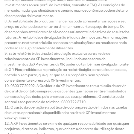
Investimentos ao seu perfil de investidor, consulte o FAQ. As condições de
mercado, mudanças climáticas e o cenário macroeconômico podem afetar o
desempenho do investimento.
A rentabilidade de produtos financeiros pode apresentar variações e seu
preço ou valor pode aumentar ou diminuir num curto espaço de tempo. Os
desempenhos anteriores não são necessariamente indicativos de resultados
futuros. A rentabilidade divulgada não é líquida de impostos. As informações
presentes neste material são baseadas em simulações e os resultados reais
poderão ser significativamente diferentes.
Este relatório é destinado à circulação exclusiva para a rede de
relacionamento da XP Investimentos, incluindo assessores de
investimentos da XP e clientes da XP, podendo também ser divulgado no site
da XP. Fica proibida sua reprodução ou redistribuição para qualquer pessoa,
no todo ou em parte, qualquer que seja o propósito, sem o prévio
consentimento expresso da XP Investimentos.
0800 77 20202. A Ouvidoria da XP Investimentos tem a missão de servir
de canal de contato sempre que os clientes que não se sentirem satisfeitos
com as soluções dadas pela empresa aos seus problemas. O contato pode
ser realizado por meio do telefone: 0800 722 3710.
O custo da operação e a política de cobrança estão definidos nas tabelas
de custos operacionais disponibilizadas no site da XP Investimentos:
www.xpi.com.br.
A XP Investimentos se exime de qualquer responsabilidade por quaisquer
prejuízos, diretos ou indiretos, que venham a decorrer da utilização deste