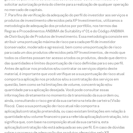
solicitar autorização prévia do cliente para a realização de qualquer operação
no mercado de capitais.
Para fins de verificação da adequação do perfil do investidor aos serviços e
produtos de investimento oferecidos pela XP Investimentos, utilizamos a
metodologia de adequação dos produtos por portfólio, nos termos das
Regras e Procedimentos ANBIMA de Suitability nº 01 e do Código ANBIMA
de Distribuição de Produtos de Investimento. Essa metodologia consiste em
atribuir uma pontuação máxima de risco para cada perfil de investidor
(conservador, moderado e agressivo), bem como uma pontuação de risco
para cada um dos produtos oferecidos pela XP Investimentos, de modo que
todos os clientes possam ter acesso a todos os produtos, desde que dentro
das quantidades e limites da pontuação de risco definidas para o seu perfil.
Antes de aplicar nos produtos e/ou contratar os serviços objeto deste
material, é importante que você verifique se a sua pontuação de risco atual
comporta a aplicação nos produtos e/ou a contratação dos serviços em
questão, bem como se há limitações de volume, concentração e/ou
quantidade para a aplicação desejada. Você pode consultar essas
informações diretamente no momento da transmissão da sua ordem ou,
ainda, consultando o risco geral da sua carteira na tela de carteira (Visão
Risco). Caso a sua pontuação de risco atual não comporte a
aplicação/contratação pretendida, ou caso existam limitações em relação à
quantidade e/ou volume financeiro para a referida aplicação/contratação, isto
significa que, com base na composição atual da sua carteira, esta
aplicação/contratação não está adequada ao seu perfil. Em caso de dúvidas
sobre o processo de adequação dos produtos oferecidos pela XP