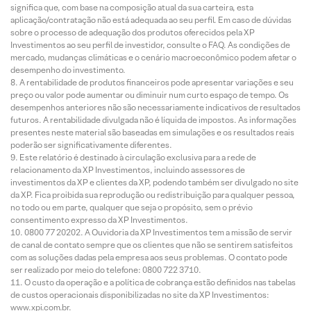
significa que, com base na composição atual da sua carteira, esta
aplicação/contratação não está adequada ao seu perfil. Em caso de dúvidas
sobre o processo de adequação dos produtos oferecidos pela XP
Investimentos ao seu perfil de investidor, consulte o FAQ. As condições de
mercado, mudanças climáticas e o cenário macroeconômico podem afetar o
desempenho do investimento.
A rentabilidade de produtos financeiros pode apresentar variações e seu
preço ou valor pode aumentar ou diminuir num curto espaço de tempo. Os
desempenhos anteriores não são necessariamente indicativos de resultados
futuros. A rentabilidade divulgada não é líquida de impostos. As informações
presentes neste material são baseadas em simulações e os resultados reais
poderão ser significativamente diferentes.
Este relatório é destinado à circulação exclusiva para a rede de
relacionamento da XP Investimentos, incluindo assessores de
investimentos da XP e clientes da XP, podendo também ser divulgado no site
da XP. Fica proibida sua reprodução ou redistribuição para qualquer pessoa,
no todo ou em parte, qualquer que seja o propósito, sem o prévio
consentimento expresso da XP Investimentos.
0800 77 20202. A Ouvidoria da XP Investimentos tem a missão de servir
de canal de contato sempre que os clientes que não se sentirem satisfeitos
com as soluções dadas pela empresa aos seus problemas. O contato pode
ser realizado por meio do telefone: 0800 722 3710.
O custo da operação e a política de cobrança estão definidos nas tabelas
de custos operacionais disponibilizadas no site da XP Investimentos:
www.xpi.com.br.