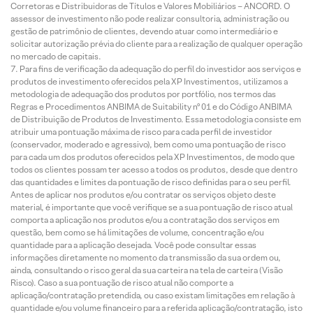
Corretoras e Distribuidoras de Títulos e Valores Mobiliários – ANCORD. O
assessor de investimento não pode realizar consultoria, administração ou
gestão de patrimônio de clientes, devendo atuar como intermediário e
solicitar autorização prévia do cliente para a realização de qualquer operação
no mercado de capitais.
Para fins de verificação da adequação do perfil do investidor aos serviços e
produtos de investimento oferecidos pela XP Investimentos, utilizamos a
metodologia de adequação dos produtos por portfólio, nos termos das
Regras e Procedimentos ANBIMA de Suitability nº 01 e do Código ANBIMA
de Distribuição de Produtos de Investimento. Essa metodologia consiste em
atribuir uma pontuação máxima de risco para cada perfil de investidor
(conservador, moderado e agressivo), bem como uma pontuação de risco
para cada um dos produtos oferecidos pela XP Investimentos, de modo que
todos os clientes possam ter acesso a todos os produtos, desde que dentro
das quantidades e limites da pontuação de risco definidas para o seu perfil.
Antes de aplicar nos produtos e/ou contratar os serviços objeto deste
material, é importante que você verifique se a sua pontuação de risco atual
comporta a aplicação nos produtos e/ou a contratação dos serviços em
questão, bem como se há limitações de volume, concentração e/ou
quantidade para a aplicação desejada. Você pode consultar essas
informações diretamente no momento da transmissão da sua ordem ou,
ainda, consultando o risco geral da sua carteira na tela de carteira (Visão
Risco). Caso a sua pontuação de risco atual não comporte a
aplicação/contratação pretendida, ou caso existam limitações em relação à
quantidade e/ou volume financeiro para a referida aplicação/contratação, isto