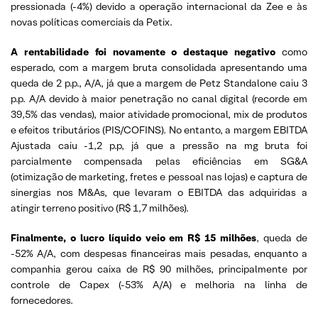
pressionada (-4%) devido a operação internacional da Zee e às
novas políticas comerciais da Petix.
A rentabilidade foi novamente o destaque negativo
como
esperado, com a margem bruta consolidada apresentando uma
queda de 2 p.p., A/A, já que a margem de Petz Standalone caiu 3
p.p. A/A devido à maior penetração no canal digital (recorde em
39,5% das vendas), maior atividade promocional, mix de produtos
e efeitos tributários (PIS/COFINS). No entanto, a margem EBITDA
Ajustada caiu -1,2 p.p, já que a pressão na mg bruta foi
parcialmente compensada pelas eficiências em SG&A
(otimização de marketing, fretes e pessoal nas lojas) e captura de
sinergias nos M&As, que levaram o EBITDA das adquiridas a
atingir terreno positivo (R$ 1,7 milhões).
Finalmente, o lucro líquido veio em R$ 15 milhões
, queda de
-52% A/A, com despesas financeiras mais pesadas, enquanto a
companhia gerou caixa de R$ 90 milhões, principalmente por
controle de Capex (-53% A/A) e melhoria na linha de
fornecedores.