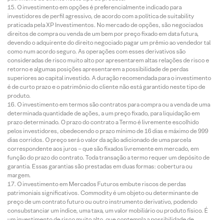
O investimento em opções é preferencialmente indicado para
investidores de perfil agressivo, de acordo com a política de suitability
praticada pela XP Investimentos. No mercado de opções, são negociados
direitos de compra ou venda de um bem por preço fixado em data futura,
devendo o adquirente do direito negociado pagar um prêmio ao vendedor tal
como num acordo seguro. As operações com esses derivativos são
consideradas de risco muito alto por apresentarem altas relações de risco e
retorno e algumas posições apresentarem a possibilidade de perdas
superiores ao capital investido. A duração recomendada para o investimento
é de curto prazo e o patrimônio do cliente não está garantido neste tipo de
produto.
O investimento em termos são contratos para compra ou a venda de uma
determinada quantidade de ações, a um preço fixado, para liquidação em
prazo determinado. O prazo do contrato a Termo é livremente escolhido
pelos investidores, obedecendo o prazo mínimo de 16 dias e máximo de 999
dias corridos. O preço será o valor da ação adicionado de uma parcela
correspondente aos juros – que são fixados livremente em mercado, em
função do prazo do contrato. Toda transação a termo requer um depósito de
garantia. Essas garantias são prestadas em duas formas: cobertura ou
margem.
O investimento em Mercados Futuros embute riscos de perdas
patrimoniais significativos. Commodity é um objeto ou determinante de
preço de um contrato futuro ou outro instrumento derivativo, podendo
consubstanciar um índice, uma taxa, um valor mobiliário ou produto físico. É
um investimento de risco muito alto, que contempla a possibilidade de