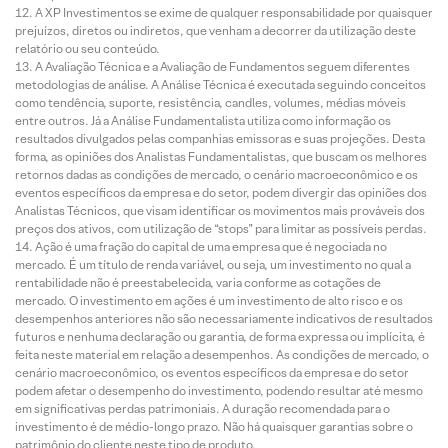
A XP Investimentos se exime de qualquer responsabilidade por quaisquer
prejuízos, diretos ou indiretos, que venham a decorrer da utilização deste
relatório ou seu conteúdo.
A Avaliação Técnica e a Avaliação de Fundamentos seguem diferentes
metodologias de análise. A Análise Técnica é executada seguindo conceitos
como tendência, suporte, resistência, candles, volumes, médias móveis
entre outros. Já a Análise Fundamentalista utiliza como informação os
resultados divulgados pelas companhias emissoras e suas projeções. Desta
forma, as opiniões dos Analistas Fundamentalistas, que buscam os melhores
retornos dadas as condições de mercado, o cenário macroeconômico e os
eventos específicos da empresa e do setor, podem divergir das opiniões dos
Analistas Técnicos, que visam identificar os movimentos mais prováveis dos
preços dos ativos, com utilização de “stops” para limitar as possíveis perdas.
Ação é uma fração do capital de uma empresa que é negociada no
mercado. É um título de renda variável, ou seja, um investimento no qual a
rentabilidade não é preestabelecida, varia conforme as cotações de
mercado. O investimento em ações é um investimento de alto risco e os
desempenhos anteriores não são necessariamente indicativos de resultados
futuros e nenhuma declaração ou garantia, de forma expressa ou implícita, é
feita neste material em relação a desempenhos. As condições de mercado, o
cenário macroeconômico, os eventos específicos da empresa e do setor
podem afetar o desempenho do investimento, podendo resultar até mesmo
em significativas perdas patrimoniais. A duração recomendada para o
investimento é de médio-longo prazo. Não há quaisquer garantias sobre o
patrimônio do cliente neste tipo de produto.