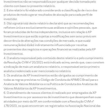
Investimentos não se responsabiliza por qualquer decisão tomada pelo
cliente com base no presente relatório.
Este relatório foi elaborado considerando a classificação de risco dos
produtos de modo a gerar resultados de alocação para cada perfil de
investidor.
O(s) signatário(s) deste relatório declara(m) que as recomendações
refletem única e exclusivamente suas análises e opiniões pessoais, que
foram produzidas de forma independente, inclusive em relação à XP
Investimentos e que estão sujeitas a modificações sem aviso prévio em
decorrência de alterações nas condições de mercado, e que sua(s)
remuneração(es) é(são) indiretamente influenciada por receitas
provenientes dos negócios e operações financeiras realizadas pela XP
Investimentos.
O analista responsável pelo conteúdo deste relatório e pelo cumprimento
da Resolução CVM nº 20/2021 está indicado acima, sendo que, caso constem
a indicação de mais um analista no relatório, o responsável será o primeiro
analista credenciado a ser mencionado no relatório.
Os analistas da XP Investimentos estão obrigados ao cumprimento de
todas as regras previstas no Código de Conduta da APIMEC Brasil para o
Analista de Valores Mobiliários e na Política de Conduta dos Analistas de
Valores Mobiliários da XP Investimentos.
O atendimento de nossos clientes é realizado por empregados da XP
Investimentos ou por assessores de investimento que desempenham suas
atividades por meio da XP, em conformidade com a Resolução CVM nº
178/2023, os quais encontram-se registrados na Associação Nacional das