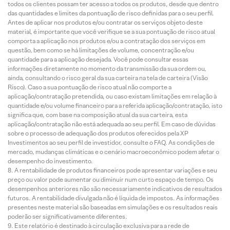
todos os clientes possam ter acesso a todos os produtos, desde que dentro
das quantidades e limites da pontuação de risco definidas para o seu perfil.
Antes de aplicar nos produtos e/ou contratar os serviços objeto deste
material, é importante que você verifique se a sua pontuação de risco atual
comporta a aplicação nos produtos e/ou a contratação dos serviços em
questão, bem como se há limitações de volume, concentração e/ou
quantidade para a aplicação desejada. Você pode consultar essas
informações diretamente no momento da transmissão da sua ordem ou,
ainda, consultando o risco geral da sua carteira na tela de carteira (Visão
Risco). Caso a sua pontuação de risco atual não comporte a
aplicação/contratação pretendida, ou caso existam limitações em relação à
quantidade e/ou volume financeiro para a referida aplicação/contratação, isto
significa que, com base na composição atual da sua carteira, esta
aplicação/contratação não está adequada ao seu perfil. Em caso de dúvidas
sobre o processo de adequação dos produtos oferecidos pela XP
Investimentos ao seu perfil de investidor, consulte o FAQ. As condições de
mercado, mudanças climáticas e o cenário macroeconômico podem afetar o
desempenho do investimento.
A rentabilidade de produtos financeiros pode apresentar variações e seu
preço ou valor pode aumentar ou diminuir num curto espaço de tempo. Os
desempenhos anteriores não são necessariamente indicativos de resultados
futuros. A rentabilidade divulgada não é líquida de impostos. As informações
presentes neste material são baseadas em simulações e os resultados reais
poderão ser significativamente diferentes.
Este relatório é destinado à circulação exclusiva para a rede de