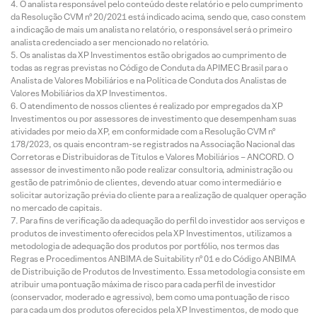
O analista responsável pelo conteúdo deste relatório e pelo cumprimento
da Resolução CVM nº 20/2021 está indicado acima, sendo que, caso constem
a indicação de mais um analista no relatório, o responsável será o primeiro
analista credenciado a ser mencionado no relatório.
Os analistas da XP Investimentos estão obrigados ao cumprimento de
todas as regras previstas no Código de Conduta da APIMEC Brasil para o
Analista de Valores Mobiliários e na Política de Conduta dos Analistas de
Valores Mobiliários da XP Investimentos.
O atendimento de nossos clientes é realizado por empregados da XP
Investimentos ou por assessores de investimento que desempenham suas
atividades por meio da XP, em conformidade com a Resolução CVM nº
178/2023, os quais encontram-se registrados na Associação Nacional das
Corretoras e Distribuidoras de Títulos e Valores Mobiliários – ANCORD. O
assessor de investimento não pode realizar consultoria, administração ou
gestão de patrimônio de clientes, devendo atuar como intermediário e
solicitar autorização prévia do cliente para a realização de qualquer operação
no mercado de capitais.
Para fins de verificação da adequação do perfil do investidor aos serviços e
produtos de investimento oferecidos pela XP Investimentos, utilizamos a
metodologia de adequação dos produtos por portfólio, nos termos das
Regras e Procedimentos ANBIMA de Suitability nº 01 e do Código ANBIMA
de Distribuição de Produtos de Investimento. Essa metodologia consiste em
atribuir uma pontuação máxima de risco para cada perfil de investidor
(conservador, moderado e agressivo), bem como uma pontuação de risco
para cada um dos produtos oferecidos pela XP Investimentos, de modo que