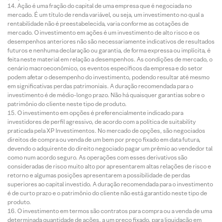
Ação é uma fração do capital de uma empresa que é negociada no
mercado. É um título de renda variável, ou seja, um investimento no qual a
rentabilidade não é preestabelecida, varia conforme as cotações de
mercado. O investimento em ações é um investimento de alto risco e os
desempenhos anteriores não são necessariamente indicativos de resultados
futuros e nenhuma declaração ou garantia, de forma expressa ou implícita, é
feita neste material em relação a desempenhos. As condições de mercado, o
cenário macroeconômico, os eventos específicos da empresa e do setor
podem afetar o desempenho do investimento, podendo resultar até mesmo
em significativas perdas patrimoniais. A duração recomendada para o
investimento é de médio-longo prazo. Não há quaisquer garantias sobre o
patrimônio do cliente neste tipo de produto.
O investimento em opções é preferencialmente indicado para
investidores de perfil agressivo, de acordo com a política de suitability
praticada pela XP Investimentos. No mercado de opções, são negociados
direitos de compra ou venda de um bem por preço fixado em data futura,
devendo o adquirente do direito negociado pagar um prêmio ao vendedor tal
como num acordo seguro. As operações com esses derivativos são
consideradas de risco muito alto por apresentarem altas relações de risco e
retorno e algumas posições apresentarem a possibilidade de perdas
superiores ao capital investido. A duração recomendada para o investimento
é de curto prazo e o patrimônio do cliente não está garantido neste tipo de
produto.
O investimento em termos são contratos para compra ou a venda de uma
determinada quantidade de ações, a um preço fixado, para liquidação em