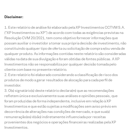
Disclaimer:
Este relatório de análise foi elaborado pela XP Investimentos CCTVM S.A.
(“XP Investimentos ou XP”) de acordo com todas as exigências previstas na
Resolução CVM 20/2021, tem como objetivo fornecer informações que
possam auxiliar o investidor a tomar sua própria decisão de investimento, não
constituindo qualquer tipo de oferta ou solicitação de compra e/ou venda de
qualquer produto. As informações contidas neste relatório são consideradas
válidas na data de sua divulgação e foram obtidas de fontes públicas. A XP
Investimentos não se responsabiliza por qualquer decisão tomada pelo
cliente com base no presente relatório.
Este relatório foi elaborado considerando a classificação de risco dos
produtos de modo a gerar resultados de alocação para cada perfil de
investidor.
O(s) signatário(s) deste relatório declara(m) que as recomendações
refletem única e exclusivamente suas análises e opiniões pessoais, que
foram produzidas de forma independente, inclusive em relação à XP
Investimentos e que estão sujeitas a modificações sem aviso prévio em
decorrência de alterações nas condições de mercado, e que sua(s)
remuneração(es) é(são) indiretamente influenciada por receitas
provenientes dos negócios e operações financeiras realizadas pela XP
Investimentos.