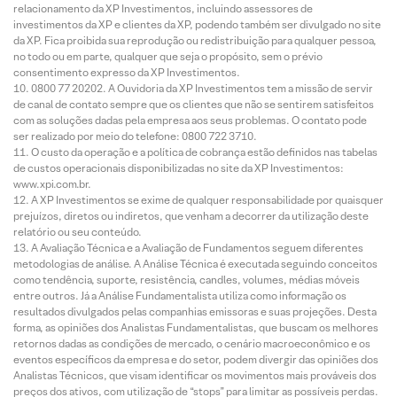
relacionamento da XP Investimentos, incluindo assessores de
investimentos da XP e clientes da XP, podendo também ser divulgado no site
da XP. Fica proibida sua reprodução ou redistribuição para qualquer pessoa,
no todo ou em parte, qualquer que seja o propósito, sem o prévio
consentimento expresso da XP Investimentos.
0800 77 20202. A Ouvidoria da XP Investimentos tem a missão de servir
de canal de contato sempre que os clientes que não se sentirem satisfeitos
com as soluções dadas pela empresa aos seus problemas. O contato pode
ser realizado por meio do telefone: 0800 722 3710.
O custo da operação e a política de cobrança estão definidos nas tabelas
de custos operacionais disponibilizadas no site da XP Investimentos:
www.xpi.com.br.
A XP Investimentos se exime de qualquer responsabilidade por quaisquer
prejuízos, diretos ou indiretos, que venham a decorrer da utilização deste
relatório ou seu conteúdo.
A Avaliação Técnica e a Avaliação de Fundamentos seguem diferentes
metodologias de análise. A Análise Técnica é executada seguindo conceitos
como tendência, suporte, resistência, candles, volumes, médias móveis
entre outros. Já a Análise Fundamentalista utiliza como informação os
resultados divulgados pelas companhias emissoras e suas projeções. Desta
forma, as opiniões dos Analistas Fundamentalistas, que buscam os melhores
retornos dadas as condições de mercado, o cenário macroeconômico e os
eventos específicos da empresa e do setor, podem divergir das opiniões dos
Analistas Técnicos, que visam identificar os movimentos mais prováveis dos
preços dos ativos, com utilização de “stops” para limitar as possíveis perdas.