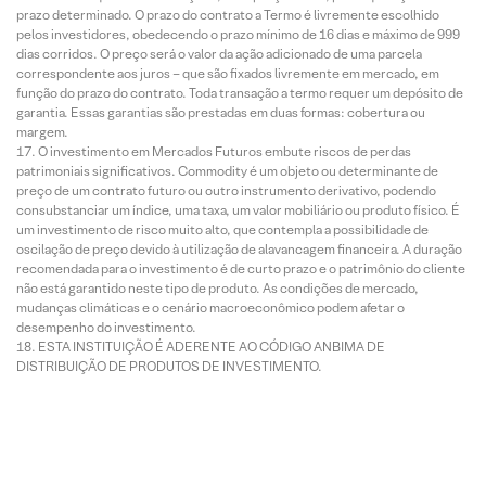
prazo determinado. O prazo do contrato a Termo é livremente escolhido
pelos investidores, obedecendo o prazo mínimo de 16 dias e máximo de 999
dias corridos. O preço será o valor da ação adicionado de uma parcela
correspondente aos juros – que são fixados livremente em mercado, em
função do prazo do contrato. Toda transação a termo requer um depósito de
garantia. Essas garantias são prestadas em duas formas: cobertura ou
margem.
O investimento em Mercados Futuros embute riscos de perdas
patrimoniais significativos. Commodity é um objeto ou determinante de
preço de um contrato futuro ou outro instrumento derivativo, podendo
consubstanciar um índice, uma taxa, um valor mobiliário ou produto físico. É
um investimento de risco muito alto, que contempla a possibilidade de
oscilação de preço devido à utilização de alavancagem financeira. A duração
recomendada para o investimento é de curto prazo e o patrimônio do cliente
não está garantido neste tipo de produto. As condições de mercado,
mudanças climáticas e o cenário macroeconômico podem afetar o
desempenho do investimento.
ESTA INSTITUIÇÃO É ADERENTE AO CÓDIGO ANBIMA DE
DISTRIBUIÇÃO DE PRODUTOS DE INVESTIMENTO.