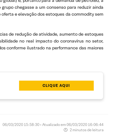
 global) e, portanto para a demanda de petróleo, a
o grupo chegasse a um consenso para reduzir ainda
e oferta e elevação dos estoques da commodity sem
tícias de redução de atividade, aumento de estoques
bilidade no real impacto do coronavírus no setor,
dos conforme ilustrado na performance das maiores
CLIQUE AQUI
06/03/2020 15:58:30 • Atualizado em 06/03/2020 16:06:44
2 minutos de leitura