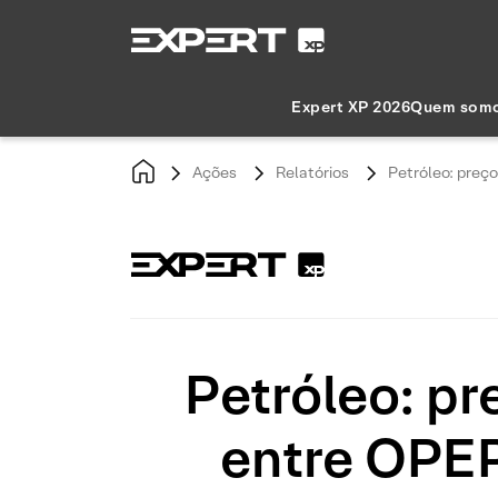
Expert XP 2026
Quem som
Ações
Relatórios
Petróleo: preç
Petróleo: p
entre OPEP