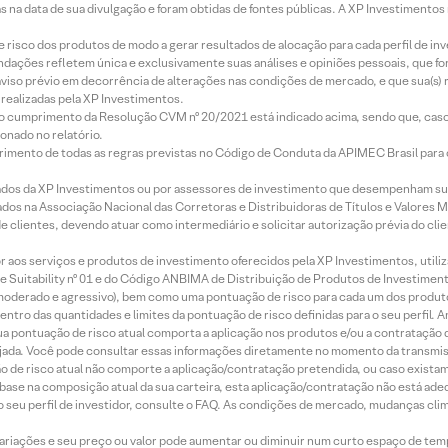
s na data de sua divulgação e foram obtidas de fontes públicas. A XP Investimentos
e risco dos produtos de modo a gerar resultados de alocação para cada perfil de inv
mendações refletem única e exclusivamente suas análises e opiniões pessoais, que 
aviso prévio em decorrência de alterações nas condições de mercado, e que sua(s)
realizadas pela XP Investimentos.
lo cumprimento da Resolução CVM nº 20/2021 está indicado acima, sendo que, caso 
onado no relatório.
imento de todas as regras previstas no Código de Conduta da APIMEC Brasil para o 
ados da XP Investimentos ou por assessores de investimento que desempenham sua
os na Associação Nacional das Corretoras e Distribuidoras de Títulos e Valores 
de clientes, devendo atuar como intermediário e solicitar autorização prévia do cl
idor aos serviços e produtos de investimento oferecidos pela XP Investimentos, uti
 Suitability nº 01 e do Código ANBIMA de Distribuição de Produtos de Investimen
r, moderado e agressivo), bem como uma pontuação de risco para cada um dos produ
ntro das quantidades e limites da pontuação de risco definidas para o seu perfil. A
 sua pontuação de risco atual comporta a aplicação nos produtos e/ou a contratação
jada. Você pode consultar essas informações diretamente no momento da transmissã
ação de risco atual não comporte a aplicação/contratação pretendida, ou caso exista
m base na composição atual da sua carteira, esta aplicação/contratação não está ad
 seu perfil de investidor, consulte o FAQ. As condições de mercado, mudanças cl
 variações e seu preço ou valor pode aumentar ou diminuir num curto espaço de t