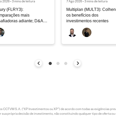
o 2026 • 3 mins de leitura
7 Ago 2026 • 3 mins de leitura
ury (FLRY3):
Multiplan (MULT3): Colhe
mparações mais
os benefícios dos
afiadoras adiante; D&A
investimentos recentes
e permanecer nos níveis
ais
entos CCTVM S.A. (“XP Investimentos ou XP”) de acordo com todas as exigências p
r sua própria decisão de investimento, não constituindo qualquer tipo de oferta ou