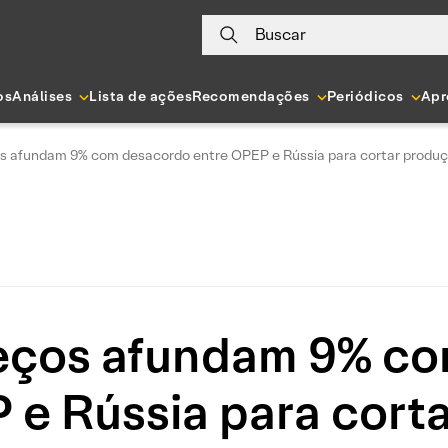
Buscar
os
Análises
Lista de ações
Recomendações
Periódicos
Apr
os afundam 9% com desacordo entre OPEP e Rússia para cortar produ
reços afundam 9% c
 e Rússia para cort