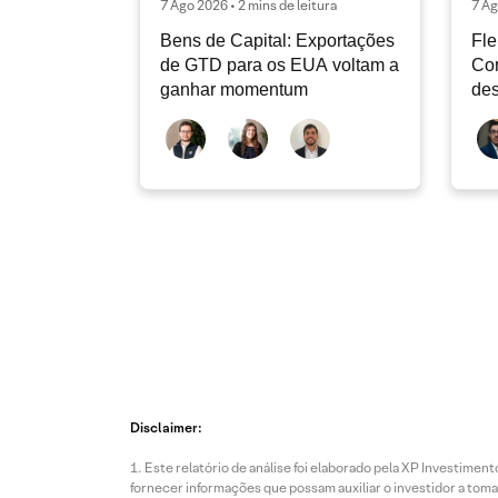
7 Ago 2026 • 2 mins de leitura
7 Ag
Bens de Capital: Exportações
Fle
de GTD para os EUA voltam a
Co
ganhar momentum
des
dev
atu
Disclaimer:
Este relatório de análise foi elaborado pela XP Investim
fornecer informações que possam auxiliar o investidor a toma