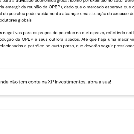
s para a atividade econômica global (como por exemplo no setor aéreo
deria emergir da reunião da OPEP+, dado que o mercado esperava que 
al de petróleo pode rapidamente alcançar uma situação de excesso d
rodutores globais.
s negativos para os preços de petróleo no curto prazo, refletindo no
rodução da OPEP e seus outrora aliados. Até que haja uma maior visi
acionados a petróleo no curto prazo, que deverão seguir pressiona
inda não tem conta na XP Investimentos, abra a sua!