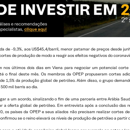
da de -9,3%, aos US$45,4/barril, menor patamar de preços desde junh
ortes de produção de modo a reagir aos efeitos negativos do coronav
os últimos dois dias em Viena para negociar um potencial corte d
é o final deste mês. Os membros da OPEP propuseram cortes adicion
e 1,5% da produção global de petróleo. Além disso, o grupo demando
00 mil barris ao dia.
r a um acordo, sinalizando o fim de uma parceria entre Arábia Saud
r a oferta global de petróleo. Em entrevista após a conclusão das r
20, os países da OPEP e seus aliados não precisam realizar cortes de
nfirmou se o reino elevará os níveis de produção de petróleo a partir d