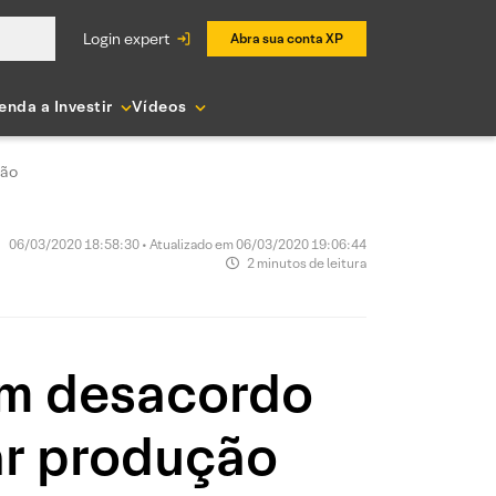
login expert
Abra sua conta XP
enda a Investir
Vídeos
ção
06/03/2020 18:58:30 • Atualizado em 06/03/2020 19:06:44
2 minutos de leitura
om desacordo
ar produção