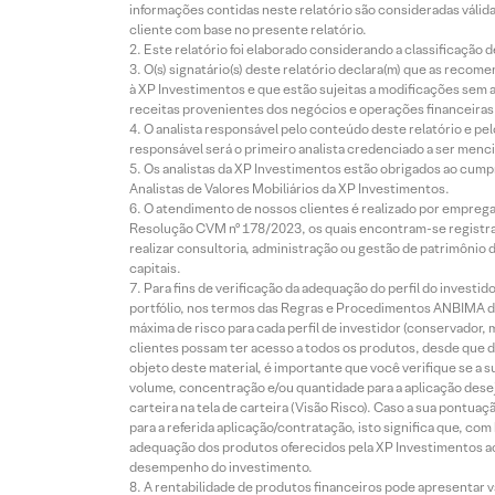
informações contidas neste relatório são consideradas válida
cliente com base no presente relatório.
Este relatório foi elaborado considerando a classificação d
O(s) signatário(s) deste relatório declara(m) que as reco
à XP Investimentos e que estão sujeitas a modificações sem 
receitas provenientes dos negócios e operações financeiras 
O analista responsável pelo conteúdo deste relatório e pe
responsável será o primeiro analista credenciado a ser menci
Os analistas da XP Investimentos estão obrigados ao cumpr
Analistas de Valores Mobiliários da XP Investimentos.
O atendimento de nossos clientes é realizado por empreg
Resolução CVM nº 178/2023, os quais encontram-se registrad
realizar consultoria, administração ou gestão de patrimônio 
capitais.
Para fins de verificação da adequação do perfil do invest
portfólio, nos termos das Regras e Procedimentos ANBIMA de
máxima de risco para cada perfil de investidor (conservado
clientes possam ter acesso a todos os produtos, desde que de
objeto deste material, é importante que você verifique se a
volume, concentração e/ou quantidade para a aplicação dese
carteira na tela de carteira (Visão Risco). Caso a sua pontu
para a referida aplicação/contratação, isto significa que, co
adequação dos produtos oferecidos pela XP Investimentos ao
desempenho do investimento.
A rentabilidade de produtos financeiros pode apresentar