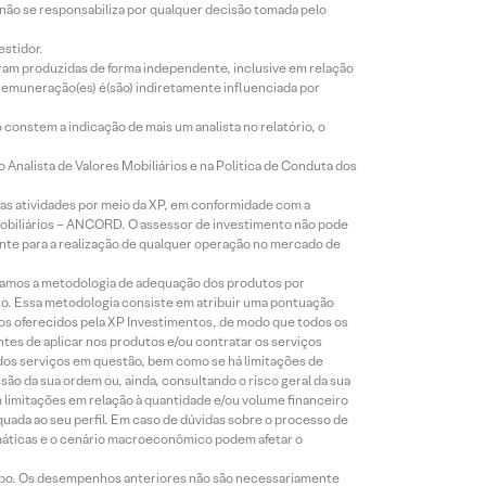
 não se responsabiliza por qualquer decisão tomada pelo
estidor.
foram produzidas de forma independente, inclusive em relação
 remuneração(es) é(são) indiretamente influenciada por
constem a indicação de mais um analista no relatório, o
Analista de Valores Mobiliários e na Política de Conduta dos
s atividades por meio da XP, em conformidade com a
Mobiliários – ANCORD. O assessor de investimento não pode
iente para a realização de qualquer operação no mercado de
lizamos a metodologia de adequação dos produtos por
to. Essa metodologia consiste em atribuir uma pontuação
tos oferecidos pela XP Investimentos, de modo que todos os
ntes de aplicar nos produtos e/ou contratar os serviços
 dos serviços em questão, bem como se há limitações de
o da sua ordem ou, ainda, consultando o risco geral da sua
m limitações em relação à quantidade e/ou volume financeiro
equada ao seu perfil. Em caso de dúvidas sobre o processo de
imáticas e o cenário macroeconômico podem afetar o
empo. Os desempenhos anteriores não são necessariamente