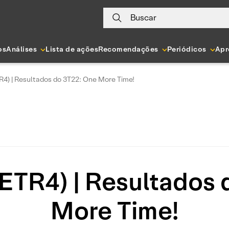
Buscar
os
Análises
Lista de ações
Recomendações
Periódicos
Apr
R4) | Resultados do 3T22: One More Time!
ETR4) | Resultados
More Time!