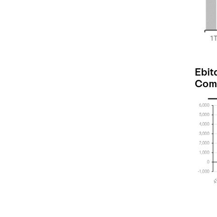
Ebit
Come