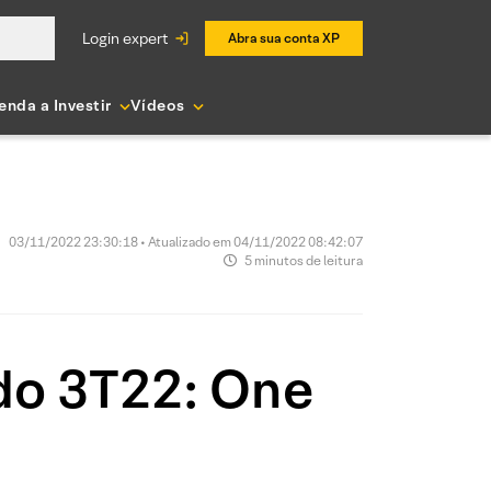
login expert
Abra sua conta XP
enda a Investir
Vídeos
03/11/2022 23:30:18 • Atualizado em 04/11/2022 08:42:07
5 minutos de leitura
 do 3T22: One