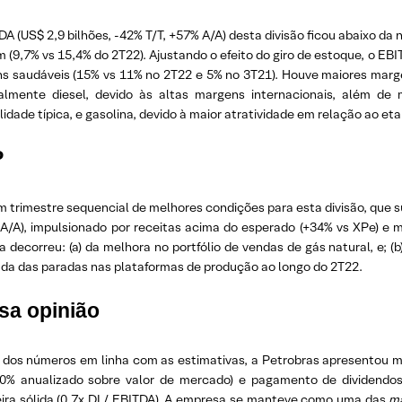
A (US$ 2,9 bilhões, -42% T/T, +57% A/A) desta divisão ficou abaixo da
(9,7% vs 15,4% do 2T22). Ajustando o efeito do giro de estoque, o EBI
s saudáveis (15% vs 11% no 2T22 e 5% no 3T21). Houve maiores marge
palmente diesel, devido às altas margens internacionais, além de
idade típica, e gasolina, devido à maior atratividade em relação ao eta
P
m trimestre sequencial de melhores condições para esta divisão, que 
A/A), impulsionado por receitas acima do esperado (+34% vs XPe) e
a decorreu: (a) da melhora no portfólio de vendas de gás natural, e;
da das paradas nas plataformas de produção ao longo do 2T22.
sa opinião
 dos números em linha com as estimativas, a Petrobras apresentou ma
(50% anualizado sobre valor de mercado) e pagamento de dividend
eira sólida (0,7x DL/ EBITDA). A empresa se manteve como uma das
ma