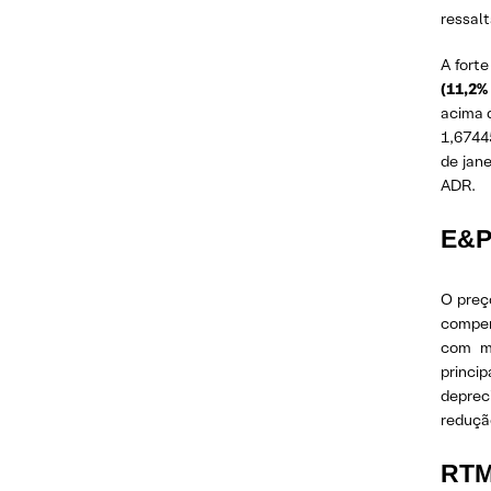
ressalt
A fort
(11,2
acima 
1,67445
de jan
ADR.
E&
O preç
compen
com ma
princi
deprec
reduçã
RT