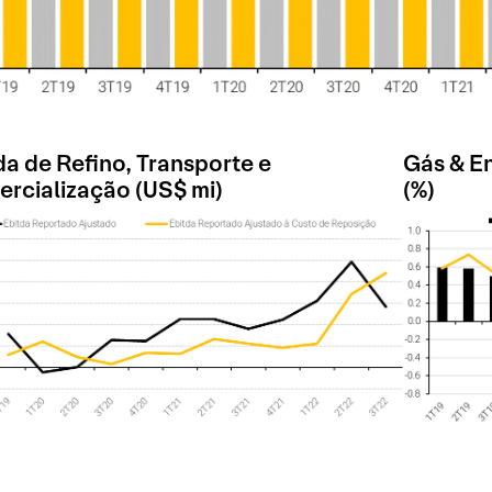
da de Refino, Transporte e
Gás & En
rcialização (US$ mi)
(%)