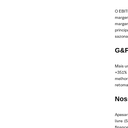
O EBITD
margem 
margen
princi
sazonal
G&
Mais u
+351% 
melhor
retoma
Nos
Apesar
livre 
financ