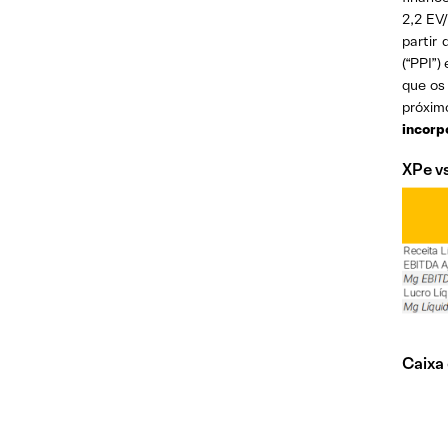
2,2 EV
partir
(“PPI”
que os
próxim
incorp
XPe v
Caixa 