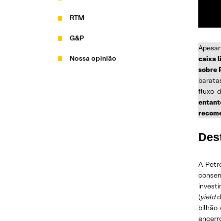
RTM
G&P
Apesar
Nossa opinião
caixa 
sobre 
barata
fluxo 
entant
recom
Des
A Petr
consen
investi
(
yield
d
bilhão
encerr