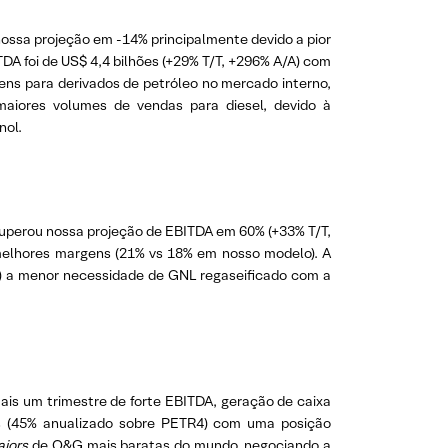
 nossa projeção em -14% principalmente devido a pior
TDA foi de US$ 4,4 bilhões (+29% T/T, +296% A/A) com
ns para derivados de petróleo no mercado interno,
 maiores volumes de vendas para diesel, devido à
nol.
superou nossa projeção de EBITDA em 60% (+33% T/T,
 melhores margens (21% vs 18% em nosso modelo). A
 (b) a menor necessidade de GNL regaseificado com a
is um trimestre de forte EBITDA, geração de caixa
os (45% anualizado sobre PETR4) com uma posição
jors
de O&G mais baratas do mundo, negociando a