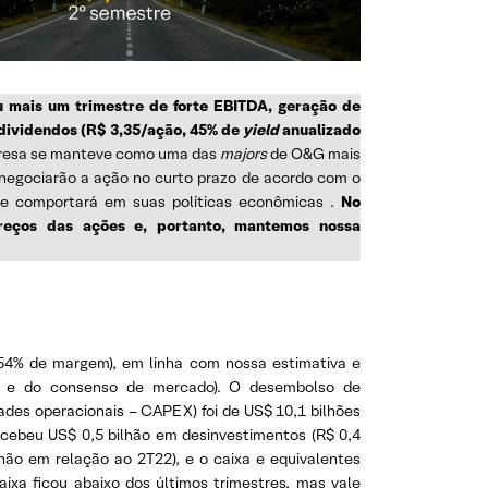
u mais um trimestre de forte EBITDA, geração de
dividendos (R$ 3,35/ação, 45% de
yield
anualizado
resa se manteve como uma das
majors
de O&G mais
 negociarão a ação no curto prazo de acordo com o
 se comportará em suas políticas econômicas .
No
preços das ações e, portanto, mantemos nossa
 54% de margem), em linha com nossa estimativa e
va e do consenso de mercado). O desembolso de
idades operacionais – CAPEX) foi de US$ 10,1 bilhões
cebeu US$ 0,5 bilhão em desinvestimentos (R$ 0,4
lhão em relação ao 2T22), e o caixa e equivalentes
ixa ficou abaixo dos últimos trimestres, mas vale