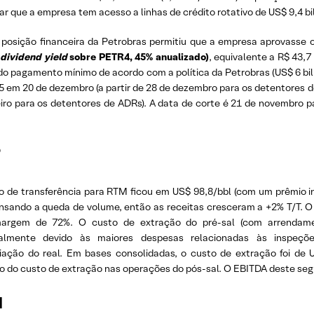
ar que a empresa tem acesso a linhas de crédito rotativo de US$ 9,4 bi
e posição financeira da Petrobras permitiu que a empresa aprovasse 
%
dividend yield
sobre PETR4, 45% anualizado)
, equivalente a R$ 43,7 
do pagamento mínimo de acordo com a política da Petrobras (US$ 6 bil
 em 20 de dezembro (a partir de 28 de dezembro para os detentores de 
eiro para os detentores de ADRs). A data de corte é 21 de novembro 
P
o de transferência para RTM ficou em US$ 98,8/bbl (com um prêmio i
sando a queda de volume, então as receitas cresceram a +2% T/T. O E
rgem de 72%. O custo de extração do pré-sal (com arrendamen
palmente devido às maiores despesas relacionadas às inspeçõ
iação do real. Em bases consolidadas, o custo de extração foi de U
o do custo de extração nas operações do pós-sal. O EBITDA deste seg
M