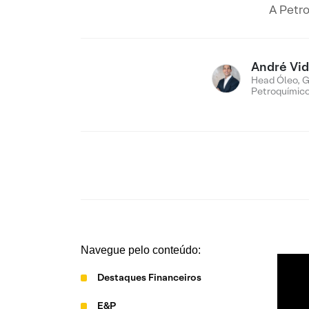
A Petro
André Vid
Head Óleo, G
Petroquímic
Navegue pelo conteúdo:
Destaques Financeiros
E&P