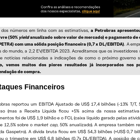
 dos números em linha com as estimativas,
a Petrobras apresento
livre (50%
yield
anualizado sobre valor de mercado) e pagamento de 
PETR4) com uma sólida posição financeira (0,7 x DL/EBITDA)
. A emp
s do mundo, a 2,2 EV/EBITDA 2023. Acreditamos que os investidores
de notícias relacionadas a indicações de como o próximo governo
o, vemos muitos dos piores resultados já incorporados nos 
endação de compra.
taques Financeiros
obras reportou um EBITDA Ajustado de US$ 17,4 bilhões (-13% T/T,
so (mas a Receita Líquida ficou +5% acima da nossa estimati
mentos foi de US$ 1,9 bilhão e o FCL (caixa líquido gerado pelas ativ
e 12,5% sobre o
market cap
, 50% anualizado). A empresa também re
 da Gaspetro). A dívida bruta ficou em US$ 54,3 bilhões (+US$ 0,7 bi
ou o trimestre em US$ 6,8 bilhões (0,7x DL/EBITDA). A posição de ca