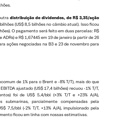
lhões.
outra
distribuição de dividendos, de R$ 3,35/ação
bilhões (US$ 8,5 bilhões no câmbio atual). Isso ficou
hões). O pagamento será feito em duas parcelas: R$
ADRs) e R$ 1,67445 em 19 de janeiro (a partir de 26
para ações negociadas na B3 e 23 de novembro para
ncomum de 1% para o Brent e -8% T/T), mais do que
BITDA ajustado (US$ 17,4 bilhões) recuou -1% T/T,
tos) foi de US$ 5,4/bbl (+3% T/T e +23% A/A),
es submarinas, parcialmente compensadas pela
S$ 7,5/bbl (-2% T/T, +13% A/A), impulsionado pela
mento ficou em linha com nossas estimativas.