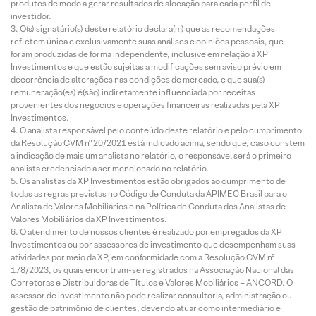
produtos de modo a gerar resultados de alocação para cada perfil de
investidor.
O(s) signatário(s) deste relatório declara(m) que as recomendações
refletem única e exclusivamente suas análises e opiniões pessoais, que
foram produzidas de forma independente, inclusive em relação à XP
Investimentos e que estão sujeitas a modificações sem aviso prévio em
decorrência de alterações nas condições de mercado, e que sua(s)
remuneração(es) é(são) indiretamente influenciada por receitas
provenientes dos negócios e operações financeiras realizadas pela XP
Investimentos.
O analista responsável pelo conteúdo deste relatório e pelo cumprimento
da Resolução CVM nº 20/2021 está indicado acima, sendo que, caso constem
a indicação de mais um analista no relatório, o responsável será o primeiro
analista credenciado a ser mencionado no relatório.
Os analistas da XP Investimentos estão obrigados ao cumprimento de
todas as regras previstas no Código de Conduta da APIMEC Brasil para o
Analista de Valores Mobiliários e na Política de Conduta dos Analistas de
Valores Mobiliários da XP Investimentos.
O atendimento de nossos clientes é realizado por empregados da XP
Investimentos ou por assessores de investimento que desempenham suas
atividades por meio da XP, em conformidade com a Resolução CVM nº
178/2023, os quais encontram-se registrados na Associação Nacional das
Corretoras e Distribuidoras de Títulos e Valores Mobiliários – ANCORD. O
assessor de investimento não pode realizar consultoria, administração ou
gestão de patrimônio de clientes, devendo atuar como intermediário e