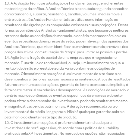
A Avaliação Técnica e a Avaliação de Fundamentos seguem diferentes
metodologias de análise. A Análise Técnica é executada seguindo conceitos
como tendência, suporte, resistência, candles, volumes, médias móveis
entre outros. Já a Análise Fundamentalista utiliza como informação os
resultados divulgados pelas companhias emissoras e suas projeções. Desta
forma, as opiniões dos Analistas Fundamentalistas, que buscam os melhores
retornos dadas as condições de mercado, o cenário macroeconômico e os
eventos específicos da empresa e do setor, podem divergir das opiniões dos
Analistas Técnicos, que visam identificar os movimentos mais prováveis dos
preços dos ativos, com utilização de “stops” para limitar as possíveis perdas.
Ação é uma fração do capital de uma empresa que é negociada no
mercado. É um título de renda variável, ou seja, um investimento no qual a
rentabilidade não é preestabelecida, varia conforme as cotações de
mercado. O investimento em ações é um investimento de alto risco e os
desempenhos anteriores não são necessariamente indicativos de resultados
futuros e nenhuma declaração ou garantia, de forma expressa ou implícita, é
feita neste material em relação a desempenhos. As condições de mercado, o
cenário macroeconômico, os eventos específicos da empresa e do setor
podem afetar o desempenho do investimento, podendo resultar até mesmo
em significativas perdas patrimoniais. A duração recomendada para o
investimento é de médio-longo prazo. Não há quaisquer garantias sobre o
patrimônio do cliente neste tipo de produto.
O investimento em opções é preferencialmente indicado para
investidores de perfil agressivo, de acordo com a política de suitability
praticada pela XP Investimentos. No mercado de opções, são negociados