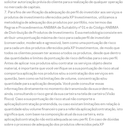
solicitar autorização prévia do cliente para a realização de qualquer operação
no mercado de capitais.
Para fins de verificação da adequação do perfil do investidor aos serviços e
produtos de investimento oferecidos pela XP Investimentos, utilizamos a
metodologia de adequação dos produtos por portfólio, nos termos das
Regras e Procedimentos ANBIMA de Suitability nº 01 e do Código ANBIMA
de Distribuição de Produtos de Investimento. Essa metodologia consiste em
atribuir uma pontuação máxima de risco para cada perfil de investidor
(conservador, moderado e agressivo), bem como uma pontuação de risco
para cada um dos produtos oferecidos pela XP Investimentos, de modo que
todos os clientes possam ter acesso a todos os produtos, desde que dentro
das quantidades e limites da pontuação de risco definidas para o seu perfil.
Antes de aplicar nos produtos e/ou contratar os serviços objeto deste
material, é importante que você verifique se a sua pontuação de risco atual
comporta a aplicação nos produtos e/ou a contratação dos serviços em
questão, bem como se há limitações de volume, concentração e/ou
quantidade para a aplicação desejada. Você pode consultar essas
informações diretamente no momento da transmissão da sua ordem ou,
ainda, consultando o risco geral da sua carteira na tela de carteira (Visão
Risco). Caso a sua pontuação de risco atual não comporte a
aplicação/contratação pretendida, ou caso existam limitações em relação à
quantidade e/ou volume financeiro para a referida aplicação/contratação, isto
significa que, com base na composição atual da sua carteira, esta
aplicação/contratação não está adequada ao seu perfil. Em caso de dúvidas
sobre o processo de adequação dos produtos oferecidos pela XP