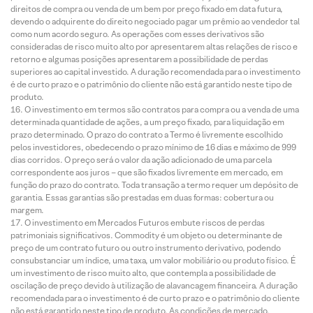
direitos de compra ou venda de um bem por preço fixado em data futura,
devendo o adquirente do direito negociado pagar um prêmio ao vendedor tal
como num acordo seguro. As operações com esses derivativos são
consideradas de risco muito alto por apresentarem altas relações de risco e
retorno e algumas posições apresentarem a possibilidade de perdas
superiores ao capital investido. A duração recomendada para o investimento
é de curto prazo e o patrimônio do cliente não está garantido neste tipo de
produto.
O investimento em termos são contratos para compra ou a venda de uma
determinada quantidade de ações, a um preço fixado, para liquidação em
prazo determinado. O prazo do contrato a Termo é livremente escolhido
pelos investidores, obedecendo o prazo mínimo de 16 dias e máximo de 999
dias corridos. O preço será o valor da ação adicionado de uma parcela
correspondente aos juros – que são fixados livremente em mercado, em
função do prazo do contrato. Toda transação a termo requer um depósito de
garantia. Essas garantias são prestadas em duas formas: cobertura ou
margem.
O investimento em Mercados Futuros embute riscos de perdas
patrimoniais significativos. Commodity é um objeto ou determinante de
preço de um contrato futuro ou outro instrumento derivativo, podendo
consubstanciar um índice, uma taxa, um valor mobiliário ou produto físico. É
um investimento de risco muito alto, que contempla a possibilidade de
oscilação de preço devido à utilização de alavancagem financeira. A duração
recomendada para o investimento é de curto prazo e o patrimônio do cliente
não está garantido neste tipo de produto. As condições de mercado,