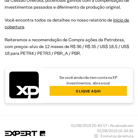
da Cessão Onerosa, potenciais ganhos com a compensação de
investimentos passados e diferimento da produção original.
Você encontra todos os detalhes no nosso relatório de
início de
cobertura
.
Reiteramos a recomendação de Compra ações da Petrobras,
com preços-alvo de 12 meses de R$ 36 / R$ 35 / US$ 18,5 / US$
18 para PETR4 / PETR3 / PBR_A / PBR.
Se você ainda não tem conta na XP
Investimentos, abra a sua!
CLIQUE AQUI
01/08/2019 20:40:57 • Atualizado em
02/08/2019 16:34:45
3 minutos de leitura