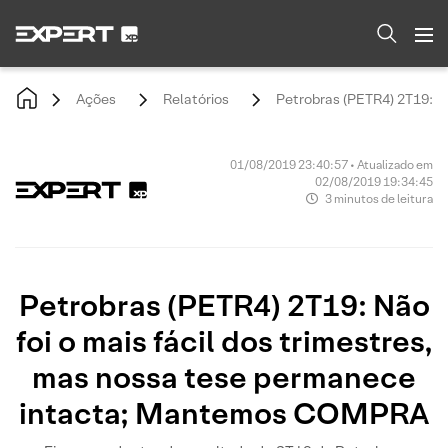
Ações
Relatórios
Petrobras (PETR4) 2T19: N
01/08/2019 23:40:57 • Atualizado em
02/08/2019 19:34:45
3 minutos de leitura
Petrobras (PETR4) 2T19: Não
foi o mais fácil dos trimestres,
mas nossa tese permanece
intacta; Mantemos COMPRA