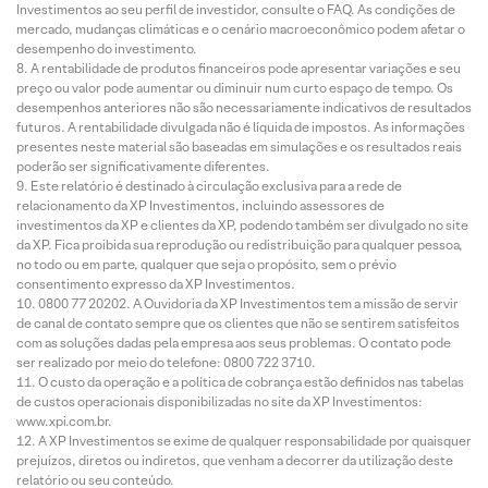
Investimentos ao seu perfil de investidor, consulte o FAQ. As condições de
mercado, mudanças climáticas e o cenário macroeconômico podem afetar o
desempenho do investimento.
A rentabilidade de produtos financeiros pode apresentar variações e seu
preço ou valor pode aumentar ou diminuir num curto espaço de tempo. Os
desempenhos anteriores não são necessariamente indicativos de resultados
futuros. A rentabilidade divulgada não é líquida de impostos. As informações
presentes neste material são baseadas em simulações e os resultados reais
poderão ser significativamente diferentes.
Este relatório é destinado à circulação exclusiva para a rede de
relacionamento da XP Investimentos, incluindo assessores de
investimentos da XP e clientes da XP, podendo também ser divulgado no site
da XP. Fica proibida sua reprodução ou redistribuição para qualquer pessoa,
no todo ou em parte, qualquer que seja o propósito, sem o prévio
consentimento expresso da XP Investimentos.
0800 77 20202. A Ouvidoria da XP Investimentos tem a missão de servir
de canal de contato sempre que os clientes que não se sentirem satisfeitos
com as soluções dadas pela empresa aos seus problemas. O contato pode
ser realizado por meio do telefone: 0800 722 3710.
O custo da operação e a política de cobrança estão definidos nas tabelas
de custos operacionais disponibilizadas no site da XP Investimentos:
www.xpi.com.br.
A XP Investimentos se exime de qualquer responsabilidade por quaisquer
prejuízos, diretos ou indiretos, que venham a decorrer da utilização deste
relatório ou seu conteúdo.