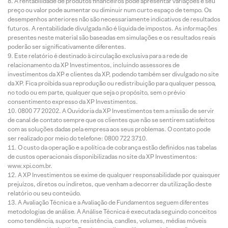
A rentabilidade de produtos financeiros pode apresentar variações e seu
preço ou valor pode aumentar ou diminuir num curto espaço de tempo. Os
desempenhos anteriores não são necessariamente indicativos de resultados
futuros. A rentabilidade divulgada não é líquida de impostos. As informações
presentes neste material são baseadas em simulações e os resultados reais
poderão ser significativamente diferentes.
Este relatório é destinado à circulação exclusiva para a rede de
relacionamento da XP Investimentos, incluindo assessores de
investimentos da XP e clientes da XP, podendo também ser divulgado no site
da XP. Fica proibida sua reprodução ou redistribuição para qualquer pessoa,
no todo ou em parte, qualquer que seja o propósito, sem o prévio
consentimento expresso da XP Investimentos.
0800 77 20202. A Ouvidoria da XP Investimentos tem a missão de servir
de canal de contato sempre que os clientes que não se sentirem satisfeitos
com as soluções dadas pela empresa aos seus problemas. O contato pode
ser realizado por meio do telefone: 0800 722 3710.
O custo da operação e a política de cobrança estão definidos nas tabelas
de custos operacionais disponibilizadas no site da XP Investimentos:
www.xpi.com.br.
A XP Investimentos se exime de qualquer responsabilidade por quaisquer
prejuízos, diretos ou indiretos, que venham a decorrer da utilização deste
relatório ou seu conteúdo.
A Avaliação Técnica e a Avaliação de Fundamentos seguem diferentes
metodologias de análise. A Análise Técnica é executada seguindo conceitos
como tendência, suporte, resistência, candles, volumes, médias móveis