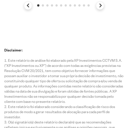
Disclaimer:
Este relatório de análise foi elaborado pela XP Investimentos CCTVM S.A.
(“XP Investimentos ou XP”) de acordo com todas as exigências previstas na
Resolução CVM 20/2021, tem como objetivo fornecer informações que
possam auxiliar o investidor a tomar sua própria decisão de investimento, não
constituindo qualquer tipo de oferta ou solicitação de compra e/ou venda de
qualquer produto. As informações contidas neste relatório são consideradas
válidas na data de sua divulgação e foram obtidas de fontes públicas. A XP
Investimentos não se responsabiliza por qualquer decisão tomada pelo
cliente com base no presente relatório.
Este relatório foi elaborado considerando a classificação de risco dos
produtos de modo a gerar resultados de alocação para cada perfil de
investidor.
O(s) signatário(s) deste relatório declara(m) que as recomendações
refletem única e exclusivamente suas análises e opiniões pessoais, que