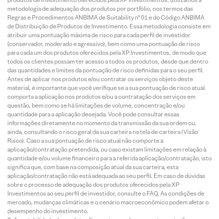
metodologia de adequação dos produtos por portfólio, nos termos das
Regras e Procedimentos ANBIMA de Suitability nº 01 e do Código ANBIMA
de Distribuição de Produtos de Investimento. Essa metodologia consiste em
atribuir uma pontuação máxima de risco para cada perfil de investidor
(conservador, moderado e agressivo), bem como uma pontuação de risco
para cada um dos produtos oferecidos pela XP Investimentos, de modo que
todos os clientes possam ter acesso a todos os produtos, desde que dentro
das quantidades e limites da pontuação de risco definidas para o seu perfil.
Antes de aplicar nos produtos e/ou contratar os serviços objeto deste
material, é importante que você verifique se a sua pontuação de risco atual
comporta a aplicação nos produtos e/ou a contratação dos serviços em
questão, bem como se há limitações de volume, concentração e/ou
quantidade para a aplicação desejada. Você pode consultar essas
informações diretamente no momento da transmissão da sua ordem ou,
ainda, consultando o risco geral da sua carteira na tela de carteira (Visão
Risco). Caso a sua pontuação de risco atual não comporte a
aplicação/contratação pretendida, ou caso existam limitações em relação à
quantidade e/ou volume financeiro para a referida aplicação/contratação, isto
significa que, com base na composição atual da sua carteira, esta
aplicação/contratação não está adequada ao seu perfil. Em caso de dúvidas
sobre o processo de adequação dos produtos oferecidos pela XP
Investimentos ao seu perfil de investidor, consulte o FAQ. As condições de
mercado, mudanças climáticas e o cenário macroeconômico podem afetar o
desempenho do investimento.