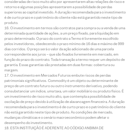
consideradas de risco muito alto por apresentarem altas relações de risco e
retorno e algumas posições apresentarem a possibilidade de perdas
superiores ao capital investido. A duração recomendada para o investimento
é de curto prazo e o patrimônio do cliente não está garantido neste tipo de
produto.
O investimento em termos são contratos para compra ou a venda de uma
determinada quantidade de ações, a um preço fixado, para liquidação em
prazo determinado. O prazo do contrato a Termo é livremente escolhido
pelos investidores, obedecendo o prazo mínimo de 16 dias e máximo de 999
dias corridos. O preço será o valor da ação adicionado de uma parcela
correspondente aos juros – que são fixados livremente em mercado, em
função do prazo do contrato. Toda transação a termo requer um depósito de
garantia. Essas garantias são prestadas em duas formas: cobertura ou
margem.
O investimento em Mercados Futuros embute riscos de perdas
patrimoniais significativos. Commodity é um objeto ou determinante de
preço de um contrato futuro ou outro instrumento derivativo, podendo
consubstanciar um índice, uma taxa, um valor mobiliário ou produto físico. É
um investimento de risco muito alto, que contempla a possibilidade de
oscilação de preço devido à utilização de alavancagem financeira. A duração
recomendada para o investimento é de curto prazo e o patrimônio do cliente
não está garantido neste tipo de produto. As condições de mercado,
mudanças climáticas e o cenário macroeconômico podem afetar o
desempenho do investimento.
ESTA INSTITUIÇÃO É ADERENTE AO CÓDIGO ANBIMA DE