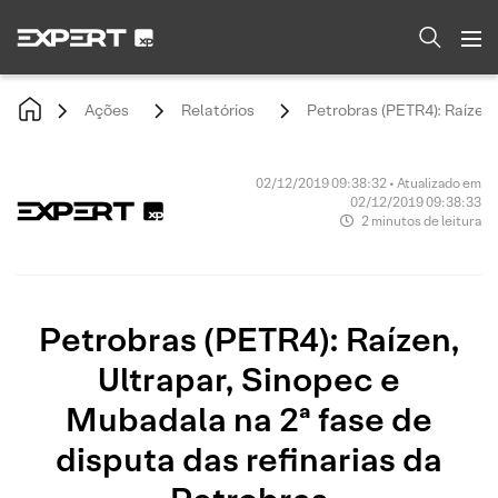
Ações
Relatórios
Petrobras (PETR4): Raízen,
02/12/2019 09:38:32 • Atualizado em
02/12/2019 09:38:33
2 minutos de leitura
Petrobras (PETR4): Raízen,
Ultrapar, Sinopec e
Mubadala na 2ª fase de
disputa das refinarias da