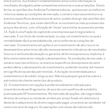
entre outros. Já a Análise Fundamentalista utiliza como informação os
resultados divulgados pelas companhias emissoras e suas projeções. Desta
forma, as opiniões dos Analistas Fundamentalistas, que buscam os melhores
retornos dadas as condições de mercado, o cenário macroeconômico e os
eventos específicos da empresa e do setor, podem divergir das opiniões dos
Analistas Técnicos, que visam identificar os movimentos mais prováveis dos
preços dos ativos, com utilização de “stops” para limitar as possíveis perdas.
Ação é uma fração do capital de uma empresa que é negociada no
mercado. É um título de renda variável, ou seja, um investimento no qual a
rentabilidade não é preestabelecida, varia conforme as cotações de
mercado. O investimento em ações é um investimento de alto risco e os
desempenhos anteriores não são necessariamente indicativos de resultados
futuros e nenhuma declaração ou garantia, de forma expressa ou implícita, é
feita neste material em relação a desempenhos. As condições de mercado, o
cenário macroeconômico, os eventos específicos da empresa e do setor
podem afetar o desempenho do investimento, podendo resultar até mesmo
em significativas perdas patrimoniais. A duração recomendada para o
investimento é de médio-longo prazo. Não há quaisquer garantias sobre o
patrimônio do cliente neste tipo de produto.
O investimento em opções é preferencialmente indicado para
investidores de perfil agressivo, de acordo com a política de suitability
praticada pela XP Investimentos. No mercado de opções, são negociados
direitos de compra ou venda de um bem por preço fixado em data futura,
devendo o adquirente do direito negociado pagar um prêmio ao vendedor tal
como num acordo seguro. As operações com esses derivativos são