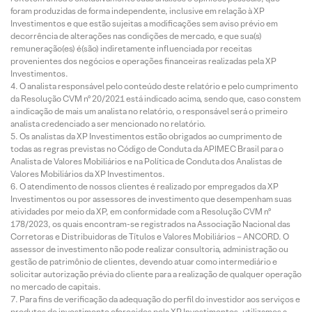
foram produzidas de forma independente, inclusive em relação à XP
Investimentos e que estão sujeitas a modificações sem aviso prévio em
decorrência de alterações nas condições de mercado, e que sua(s)
remuneração(es) é(são) indiretamente influenciada por receitas
provenientes dos negócios e operações financeiras realizadas pela XP
Investimentos.
O analista responsável pelo conteúdo deste relatório e pelo cumprimento
da Resolução CVM nº 20/2021 está indicado acima, sendo que, caso constem
a indicação de mais um analista no relatório, o responsável será o primeiro
analista credenciado a ser mencionado no relatório.
Os analistas da XP Investimentos estão obrigados ao cumprimento de
todas as regras previstas no Código de Conduta da APIMEC Brasil para o
Analista de Valores Mobiliários e na Política de Conduta dos Analistas de
Valores Mobiliários da XP Investimentos.
O atendimento de nossos clientes é realizado por empregados da XP
Investimentos ou por assessores de investimento que desempenham suas
atividades por meio da XP, em conformidade com a Resolução CVM nº
178/2023, os quais encontram-se registrados na Associação Nacional das
Corretoras e Distribuidoras de Títulos e Valores Mobiliários – ANCORD. O
assessor de investimento não pode realizar consultoria, administração ou
gestão de patrimônio de clientes, devendo atuar como intermediário e
solicitar autorização prévia do cliente para a realização de qualquer operação
no mercado de capitais.
Para fins de verificação da adequação do perfil do investidor aos serviços e
produtos de investimento oferecidos pela XP Investimentos, utilizamos a