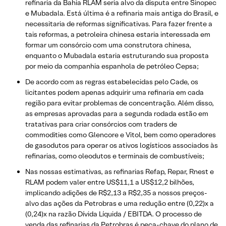
refinaria da Bahia RLAM seria alvo da disputa entre Sinopec
e Mubadala. Está última é a refinaria mais antiga do Brasil, e
necessitaria de reformas significativas. Para fazer frente a
tais reformas, a petroleira chinesa estaria interessada em
formar um consórcio com uma construtora chinesa,
enquanto o Mubadala estaria estruturando sua proposta
por meio da companhia espanhola de petróleo Cepsa;
De acordo com as regras estabelecidas pelo Cade, os
licitantes podem apenas adquirir uma refinaria em cada
região para evitar problemas de concentração. Além disso,
as empresas aprovadas para a segunda rodada estão em
tratativas para criar consórcios com traders de
commodities como Glencore e Vitol, bem como operadores
de gasodutos para operar os ativos logísticos associados às
refinarias, como oleodutos e terminais de combustíveis;
Nas nossas estimativas, as refinarias Refap, Repar, Rnest e
RLAM podem valer entre US$11,1 a US$12,2 bilhões,
implicando adições de R$2,13 a R$2,35 a nossos preços-
alvo das ações da Petrobras e uma redução entre (0,22)x a
(0,24)x na razão Dívida Líquida / EBITDA. O processo de
venda das refinarias da Petrobras é peça-chave do plano de