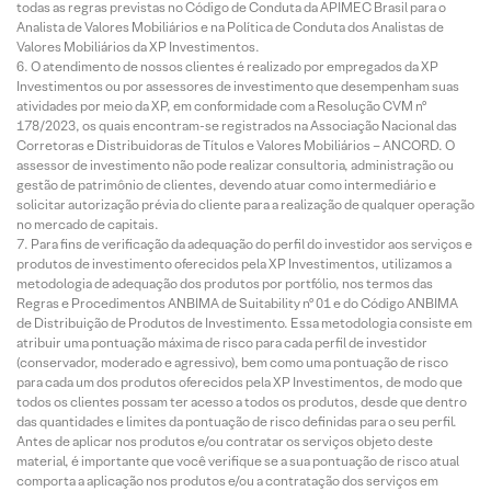
todas as regras previstas no Código de Conduta da APIMEC Brasil para o
Analista de Valores Mobiliários e na Política de Conduta dos Analistas de
Valores Mobiliários da XP Investimentos.
O atendimento de nossos clientes é realizado por empregados da XP
Investimentos ou por assessores de investimento que desempenham suas
atividades por meio da XP, em conformidade com a Resolução CVM nº
178/2023, os quais encontram-se registrados na Associação Nacional das
Corretoras e Distribuidoras de Títulos e Valores Mobiliários – ANCORD. O
assessor de investimento não pode realizar consultoria, administração ou
gestão de patrimônio de clientes, devendo atuar como intermediário e
solicitar autorização prévia do cliente para a realização de qualquer operação
no mercado de capitais.
Para fins de verificação da adequação do perfil do investidor aos serviços e
produtos de investimento oferecidos pela XP Investimentos, utilizamos a
metodologia de adequação dos produtos por portfólio, nos termos das
Regras e Procedimentos ANBIMA de Suitability nº 01 e do Código ANBIMA
de Distribuição de Produtos de Investimento. Essa metodologia consiste em
atribuir uma pontuação máxima de risco para cada perfil de investidor
(conservador, moderado e agressivo), bem como uma pontuação de risco
para cada um dos produtos oferecidos pela XP Investimentos, de modo que
todos os clientes possam ter acesso a todos os produtos, desde que dentro
das quantidades e limites da pontuação de risco definidas para o seu perfil.
Antes de aplicar nos produtos e/ou contratar os serviços objeto deste
material, é importante que você verifique se a sua pontuação de risco atual
comporta a aplicação nos produtos e/ou a contratação dos serviços em