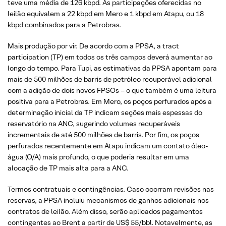
teve uma média de 126 kbpd. As participações oferecidas no
leilão equivalem a 22 kbpd em Mero e 1 kbpd em Atapu, ou 18
kbpd combinados para a Petrobras.
Mais produção por vir. De acordo com a PPSA, a tract
participation (TP) em todos os três campos deverá aumentar ao
longo do tempo. Para Tupi, as estimativas da PPSA apontam para
mais de 500 milhões de barris de petróleo recuperável adicional
com a adição de dois novos FPSOs – o que também é uma leitura
positiva para a Petrobras. Em Mero, os poços perfurados após a
determinação inicial da TP indicam seções mais espessas do
reservatório na ANC, sugerindo volumes recuperáveis
incrementais de até 500 milhões de barris. Por fim, os poços
perfurados recentemente em Atapu indicam um contato óleo-
água (O/A) mais profundo, o que poderia resultar em uma
alocação de TP mais alta para a ANC.
Termos contratuais e contingências. Caso ocorram revisões nas
reservas, a PPSA incluiu mecanismos de ganhos adicionais nos
contratos de leilão. Além disso, serão aplicados pagamentos
contingentes ao Brent a partir de US$ 55/bbl. Notavelmente, as