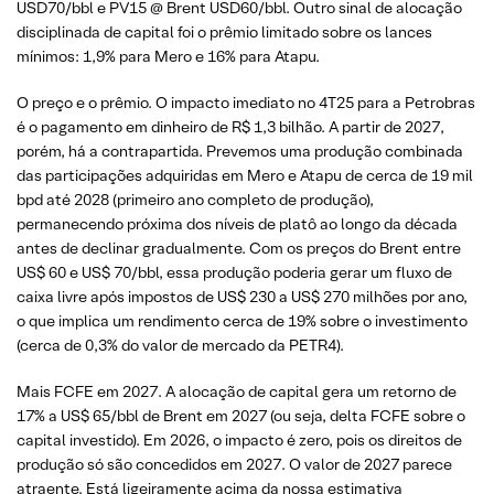
USD70/bbl e PV15 @ Brent USD60/bbl. Outro sinal de alocação
disciplinada de capital foi o prêmio limitado sobre os lances
mínimos: 1,9% para Mero e 16% para Atapu.
O preço e o prêmio. O impacto imediato no 4T25 para a Petrobras
é o pagamento em dinheiro de R$ 1,3 bilhão. A partir de 2027,
porém, há a contrapartida. Prevemos uma produção combinada
das participações adquiridas em Mero e Atapu de cerca de 19 mil
bpd até 2028 (primeiro ano completo de produção),
permanecendo próxima dos níveis de platô ao longo da década
antes de declinar gradualmente. Com os preços do Brent entre
US$ 60 e US$ 70/bbl, essa produção poderia gerar um fluxo de
caixa livre após impostos de US$ 230 a US$ 270 milhões por ano,
o que implica um rendimento cerca de 19% sobre o investimento
(cerca de 0,3% do valor de mercado da PETR4).
Mais FCFE em 2027. A alocação de capital gera um retorno de
17% a US$ 65/bbl de Brent em 2027 (ou seja, delta FCFE sobre o
capital investido). Em 2026, o impacto é zero, pois os direitos de
produção só são concedidos em 2027. O valor de 2027 parece
atraente. Está ligeiramente acima da nossa estimativa