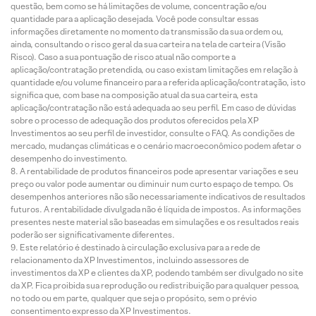
questão, bem como se há limitações de volume, concentração e/ou
quantidade para a aplicação desejada. Você pode consultar essas
informações diretamente no momento da transmissão da sua ordem ou,
ainda, consultando o risco geral da sua carteira na tela de carteira (Visão
Risco). Caso a sua pontuação de risco atual não comporte a
aplicação/contratação pretendida, ou caso existam limitações em relação à
quantidade e/ou volume financeiro para a referida aplicação/contratação, isto
significa que, com base na composição atual da sua carteira, esta
aplicação/contratação não está adequada ao seu perfil. Em caso de dúvidas
sobre o processo de adequação dos produtos oferecidos pela XP
Investimentos ao seu perfil de investidor, consulte o FAQ. As condições de
mercado, mudanças climáticas e o cenário macroeconômico podem afetar o
desempenho do investimento.
A rentabilidade de produtos financeiros pode apresentar variações e seu
preço ou valor pode aumentar ou diminuir num curto espaço de tempo. Os
desempenhos anteriores não são necessariamente indicativos de resultados
futuros. A rentabilidade divulgada não é líquida de impostos. As informações
presentes neste material são baseadas em simulações e os resultados reais
poderão ser significativamente diferentes.
Este relatório é destinado à circulação exclusiva para a rede de
relacionamento da XP Investimentos, incluindo assessores de
investimentos da XP e clientes da XP, podendo também ser divulgado no site
da XP. Fica proibida sua reprodução ou redistribuição para qualquer pessoa,
no todo ou em parte, qualquer que seja o propósito, sem o prévio
consentimento expresso da XP Investimentos.