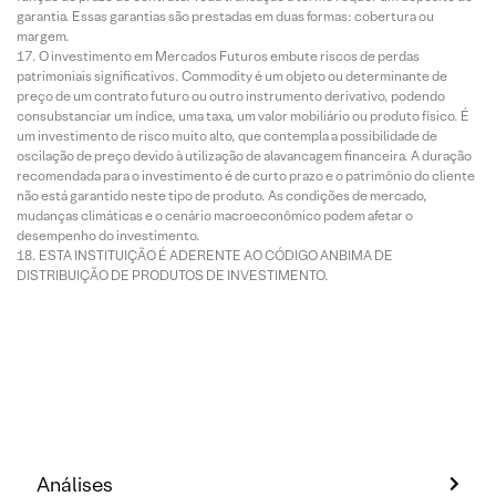
garantia. Essas garantias são prestadas em duas formas: cobertura ou
margem.
O investimento em Mercados Futuros embute riscos de perdas
patrimoniais significativos. Commodity é um objeto ou determinante de
preço de um contrato futuro ou outro instrumento derivativo, podendo
consubstanciar um índice, uma taxa, um valor mobiliário ou produto físico. É
um investimento de risco muito alto, que contempla a possibilidade de
oscilação de preço devido à utilização de alavancagem financeira. A duração
recomendada para o investimento é de curto prazo e o patrimônio do cliente
não está garantido neste tipo de produto. As condições de mercado,
mudanças climáticas e o cenário macroeconômico podem afetar o
desempenho do investimento.
ESTA INSTITUIÇÃO É ADERENTE AO CÓDIGO ANBIMA DE
DISTRIBUIÇÃO DE PRODUTOS DE INVESTIMENTO.
Análises