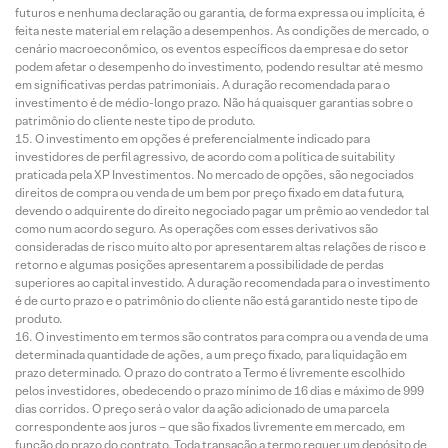
futuros e nenhuma declaração ou garantia, de forma expressa ou implícita, é
feita neste material em relação a desempenhos. As condições de mercado, o
cenário macroeconômico, os eventos específicos da empresa e do setor
podem afetar o desempenho do investimento, podendo resultar até mesmo
em significativas perdas patrimoniais. A duração recomendada para o
investimento é de médio-longo prazo. Não há quaisquer garantias sobre o
patrimônio do cliente neste tipo de produto.
O investimento em opções é preferencialmente indicado para
investidores de perfil agressivo, de acordo com a política de suitability
praticada pela XP Investimentos. No mercado de opções, são negociados
direitos de compra ou venda de um bem por preço fixado em data futura,
devendo o adquirente do direito negociado pagar um prêmio ao vendedor tal
como num acordo seguro. As operações com esses derivativos são
consideradas de risco muito alto por apresentarem altas relações de risco e
retorno e algumas posições apresentarem a possibilidade de perdas
superiores ao capital investido. A duração recomendada para o investimento
é de curto prazo e o patrimônio do cliente não está garantido neste tipo de
produto.
O investimento em termos são contratos para compra ou a venda de uma
determinada quantidade de ações, a um preço fixado, para liquidação em
prazo determinado. O prazo do contrato a Termo é livremente escolhido
pelos investidores, obedecendo o prazo mínimo de 16 dias e máximo de 999
dias corridos. O preço será o valor da ação adicionado de uma parcela
correspondente aos juros – que são fixados livremente em mercado, em
função do prazo do contrato. Toda transação a termo requer um depósito de