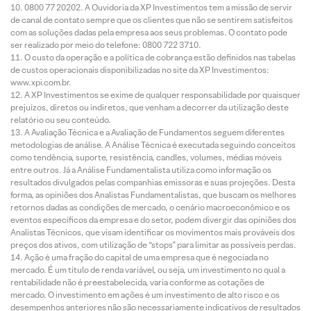
0800 77 20202. A Ouvidoria da XP Investimentos tem a missão de servir
de canal de contato sempre que os clientes que não se sentirem satisfeitos
com as soluções dadas pela empresa aos seus problemas. O contato pode
ser realizado por meio do telefone: 0800 722 3710.
O custo da operação e a política de cobrança estão definidos nas tabelas
de custos operacionais disponibilizadas no site da XP Investimentos:
www.xpi.com.br.
A XP Investimentos se exime de qualquer responsabilidade por quaisquer
prejuízos, diretos ou indiretos, que venham a decorrer da utilização deste
relatório ou seu conteúdo.
A Avaliação Técnica e a Avaliação de Fundamentos seguem diferentes
metodologias de análise. A Análise Técnica é executada seguindo conceitos
como tendência, suporte, resistência, candles, volumes, médias móveis
entre outros. Já a Análise Fundamentalista utiliza como informação os
resultados divulgados pelas companhias emissoras e suas projeções. Desta
forma, as opiniões dos Analistas Fundamentalistas, que buscam os melhores
retornos dadas as condições de mercado, o cenário macroeconômico e os
eventos específicos da empresa e do setor, podem divergir das opiniões dos
Analistas Técnicos, que visam identificar os movimentos mais prováveis dos
preços dos ativos, com utilização de “stops” para limitar as possíveis perdas.
Ação é uma fração do capital de uma empresa que é negociada no
mercado. É um título de renda variável, ou seja, um investimento no qual a
rentabilidade não é preestabelecida, varia conforme as cotações de
mercado. O investimento em ações é um investimento de alto risco e os
desempenhos anteriores não são necessariamente indicativos de resultados