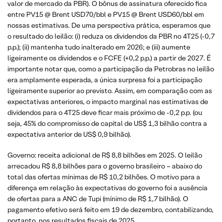
valor de mercado da PBR). O bônus de assinatura oferecido fica
entre PV15 @ Brent USD70/bbl e PV15 @ Brent USD60/bbl em
nossas estimativas. De uma perspectiva prática, esperamos que
o resultado do leilão: (i) reduza os dividendos da PBR no 4T25 (-0,7
p.p.); (ii) mantenha tudo inalterado em 2026; e (iii) aumente
ligeiramente os dividendos e o FCFE (+0,2 p.p.) a partir de 2027. É
importante notar que, como a participação da Petrobras no leilão
era amplamente esperada, a única surpresa foi a participação
ligeiramente superior ao previsto. Assim, em comparação com as
expectativas anteriores, o impacto marginal nas estimativas de
dividendos para o 4T25 deve ficar mais próximo de -0,2 p.p. (ou
seja, 45% do compromisso de capital de US$ 1,3 bilhão contra a
expectativa anterior de US$ 0,9 bilhão).
Governo: receita adicional de R$ 8,8 bilhões em 2025. O leilão
arrecadou R$ 8,8 bilhões para o governo brasileiro – abaixo do
total das ofertas mínimas de R$ 10,2 bilhões. O motivo para a
diferença em relação às expectativas do governo foi a ausência
de ofertas para a ANC de Tupi (mínimo de R$ 1,7 bilhão). O
pagamento efetivo será feito em 19 de dezembro, contabilizando,
portanto, nos resultados fiscais de 2025.