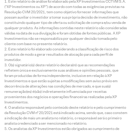
Este relatório de análise foi elaborado pela XP Investimentos CCTVM S.A.
(“XP Investimentos ou XP”) de acordo com todas as exigências previstas na
Resolução CVM 20/2021, tem como objetivo fornecer informações que
possam auxiliar o investidor a tomar sua própria decisão de investimento, não
constituindo qualquer tipo de oferta ou solicitação de compra e/ou venda de
qualquer produto. As informações contidas neste relatório são consideradas
válidas na data de sua divulgação e foram obtidas de fontes públicas. A XP
Investimentos não se responsabiliza por qualquer decisão tomada pelo
cliente com base no presente relatório.
Este relatório foi elaborado considerando a classificação de risco dos
produtos de modo a gerar resultados de alocação para cada perfil de
investidor.
O(s) signatário(s) deste relatório declara(m) que as recomendações
refletem única e exclusivamente suas análises e opiniões pessoais, que
foram produzidas de forma independente, inclusive em relação à XP
Investimentos e que estão sujeitas a modificações sem aviso prévio em
decorrência de alterações nas condições de mercado, e que sua(s)
remuneração(es) é(são) indiretamente influenciada por receitas
provenientes dos negócios e operações financeiras realizadas pela XP
Investimentos.
O analista responsável pelo conteúdo deste relatório e pelo cumprimento
da Resolução CVM nº 20/2021 está indicado acima, sendo que, caso constem
a indicação de mais um analista no relatório, o responsável será o primeiro
analista credenciado a ser mencionado no relatório.
Os analistas da XP Investimentos estão obrigados ao cumprimento de