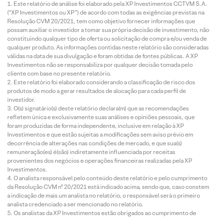
Este relatório de análise foi elaborado pela XP Investimentos CCTVM S.A.
(“XP Investimentos ou XP”) de acordo com todas as exigências previstas na
Resolução CVM 20/2021, tem como objetivo fornecer informações que
possam auxiliar o investidor a tomar sua própria decisão de investimento, não
constituindo qualquer tipo de oferta ou solicitação de compra e/ou venda de
qualquer produto. As informações contidas neste relatório são consideradas
válidas na data de sua divulgação e foram obtidas de fontes públicas. A XP
Investimentos não se responsabiliza por qualquer decisão tomada pelo
cliente com base no presente relatório.
Este relatório foi elaborado considerando a classificação de risco dos
produtos de modo a gerar resultados de alocação para cada perfil de
investidor.
O(s) signatário(s) deste relatório declara(m) que as recomendações
refletem única e exclusivamente suas análises e opiniões pessoais, que
foram produzidas de forma independente, inclusive em relação à XP
Investimentos e que estão sujeitas a modificações sem aviso prévio em
decorrência de alterações nas condições de mercado, e que sua(s)
remuneração(es) é(são) indiretamente influenciada por receitas
provenientes dos negócios e operações financeiras realizadas pela XP
Investimentos.
O analista responsável pelo conteúdo deste relatório e pelo cumprimento
da Resolução CVM nº 20/2021 está indicado acima, sendo que, caso constem
a indicação de mais um analista no relatório, o responsável será o primeiro
analista credenciado a ser mencionado no relatório.
Os analistas da XP Investimentos estão obrigados ao cumprimento de