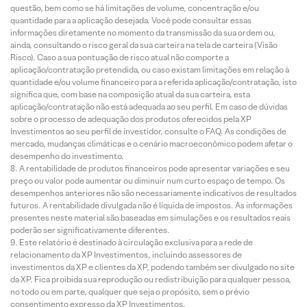
questão, bem como se há limitações de volume, concentração e/ou
quantidade para a aplicação desejada. Você pode consultar essas
informações diretamente no momento da transmissão da sua ordem ou,
ainda, consultando o risco geral da sua carteira na tela de carteira (Visão
Risco). Caso a sua pontuação de risco atual não comporte a
aplicação/contratação pretendida, ou caso existam limitações em relação à
quantidade e/ou volume financeiro para a referida aplicação/contratação, isto
significa que, com base na composição atual da sua carteira, esta
aplicação/contratação não está adequada ao seu perfil. Em caso de dúvidas
sobre o processo de adequação dos produtos oferecidos pela XP
Investimentos ao seu perfil de investidor, consulte o FAQ. As condições de
mercado, mudanças climáticas e o cenário macroeconômico podem afetar o
desempenho do investimento.
A rentabilidade de produtos financeiros pode apresentar variações e seu
preço ou valor pode aumentar ou diminuir num curto espaço de tempo. Os
desempenhos anteriores não são necessariamente indicativos de resultados
futuros. A rentabilidade divulgada não é líquida de impostos. As informações
presentes neste material são baseadas em simulações e os resultados reais
poderão ser significativamente diferentes.
Este relatório é destinado à circulação exclusiva para a rede de
relacionamento da XP Investimentos, incluindo assessores de
investimentos da XP e clientes da XP, podendo também ser divulgado no site
da XP. Fica proibida sua reprodução ou redistribuição para qualquer pessoa,
no todo ou em parte, qualquer que seja o propósito, sem o prévio
consentimento expresso da XP Investimentos.