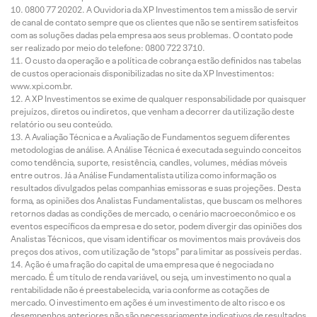
0800 77 20202. A Ouvidoria da XP Investimentos tem a missão de servir
de canal de contato sempre que os clientes que não se sentirem satisfeitos
com as soluções dadas pela empresa aos seus problemas. O contato pode
ser realizado por meio do telefone: 0800 722 3710.
O custo da operação e a política de cobrança estão definidos nas tabelas
de custos operacionais disponibilizadas no site da XP Investimentos:
www.xpi.com.br.
A XP Investimentos se exime de qualquer responsabilidade por quaisquer
prejuízos, diretos ou indiretos, que venham a decorrer da utilização deste
relatório ou seu conteúdo.
A Avaliação Técnica e a Avaliação de Fundamentos seguem diferentes
metodologias de análise. A Análise Técnica é executada seguindo conceitos
como tendência, suporte, resistência, candles, volumes, médias móveis
entre outros. Já a Análise Fundamentalista utiliza como informação os
resultados divulgados pelas companhias emissoras e suas projeções. Desta
forma, as opiniões dos Analistas Fundamentalistas, que buscam os melhores
retornos dadas as condições de mercado, o cenário macroeconômico e os
eventos específicos da empresa e do setor, podem divergir das opiniões dos
Analistas Técnicos, que visam identificar os movimentos mais prováveis dos
preços dos ativos, com utilização de “stops” para limitar as possíveis perdas.
Ação é uma fração do capital de uma empresa que é negociada no
mercado. É um título de renda variável, ou seja, um investimento no qual a
rentabilidade não é preestabelecida, varia conforme as cotações de
mercado. O investimento em ações é um investimento de alto risco e os
desempenhos anteriores não são necessariamente indicativos de resultados