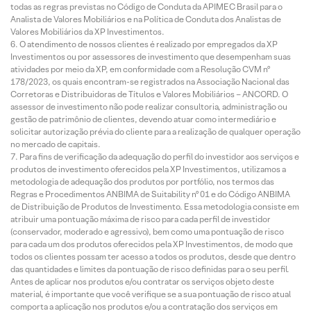
todas as regras previstas no Código de Conduta da APIMEC Brasil para o
Analista de Valores Mobiliários e na Política de Conduta dos Analistas de
Valores Mobiliários da XP Investimentos.
O atendimento de nossos clientes é realizado por empregados da XP
Investimentos ou por assessores de investimento que desempenham suas
atividades por meio da XP, em conformidade com a Resolução CVM nº
178/2023, os quais encontram-se registrados na Associação Nacional das
Corretoras e Distribuidoras de Títulos e Valores Mobiliários – ANCORD. O
assessor de investimento não pode realizar consultoria, administração ou
gestão de patrimônio de clientes, devendo atuar como intermediário e
solicitar autorização prévia do cliente para a realização de qualquer operação
no mercado de capitais.
Para fins de verificação da adequação do perfil do investidor aos serviços e
produtos de investimento oferecidos pela XP Investimentos, utilizamos a
metodologia de adequação dos produtos por portfólio, nos termos das
Regras e Procedimentos ANBIMA de Suitability nº 01 e do Código ANBIMA
de Distribuição de Produtos de Investimento. Essa metodologia consiste em
atribuir uma pontuação máxima de risco para cada perfil de investidor
(conservador, moderado e agressivo), bem como uma pontuação de risco
para cada um dos produtos oferecidos pela XP Investimentos, de modo que
todos os clientes possam ter acesso a todos os produtos, desde que dentro
das quantidades e limites da pontuação de risco definidas para o seu perfil.
Antes de aplicar nos produtos e/ou contratar os serviços objeto deste
material, é importante que você verifique se a sua pontuação de risco atual
comporta a aplicação nos produtos e/ou a contratação dos serviços em