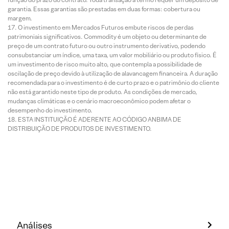
garantia. Essas garantias são prestadas em duas formas: cobertura ou
margem.
O investimento em Mercados Futuros embute riscos de perdas
patrimoniais significativos. Commodity é um objeto ou determinante de
preço de um contrato futuro ou outro instrumento derivativo, podendo
consubstanciar um índice, uma taxa, um valor mobiliário ou produto físico. É
um investimento de risco muito alto, que contempla a possibilidade de
oscilação de preço devido à utilização de alavancagem financeira. A duração
recomendada para o investimento é de curto prazo e o patrimônio do cliente
não está garantido neste tipo de produto. As condições de mercado,
mudanças climáticas e o cenário macroeconômico podem afetar o
desempenho do investimento.
ESTA INSTITUIÇÃO É ADERENTE AO CÓDIGO ANBIMA DE
DISTRIBUIÇÃO DE PRODUTOS DE INVESTIMENTO.
Análises