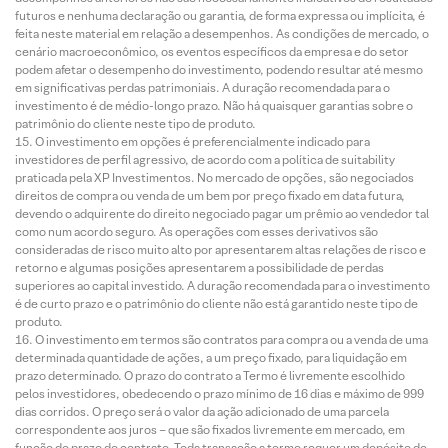
futuros e nenhuma declaração ou garantia, de forma expressa ou implícita, é
feita neste material em relação a desempenhos. As condições de mercado, o
cenário macroeconômico, os eventos específicos da empresa e do setor
podem afetar o desempenho do investimento, podendo resultar até mesmo
em significativas perdas patrimoniais. A duração recomendada para o
investimento é de médio-longo prazo. Não há quaisquer garantias sobre o
patrimônio do cliente neste tipo de produto.
O investimento em opções é preferencialmente indicado para
investidores de perfil agressivo, de acordo com a política de suitability
praticada pela XP Investimentos. No mercado de opções, são negociados
direitos de compra ou venda de um bem por preço fixado em data futura,
devendo o adquirente do direito negociado pagar um prêmio ao vendedor tal
como num acordo seguro. As operações com esses derivativos são
consideradas de risco muito alto por apresentarem altas relações de risco e
retorno e algumas posições apresentarem a possibilidade de perdas
superiores ao capital investido. A duração recomendada para o investimento
é de curto prazo e o patrimônio do cliente não está garantido neste tipo de
produto.
O investimento em termos são contratos para compra ou a venda de uma
determinada quantidade de ações, a um preço fixado, para liquidação em
prazo determinado. O prazo do contrato a Termo é livremente escolhido
pelos investidores, obedecendo o prazo mínimo de 16 dias e máximo de 999
dias corridos. O preço será o valor da ação adicionado de uma parcela
correspondente aos juros – que são fixados livremente em mercado, em
função do prazo do contrato. Toda transação a termo requer um depósito de