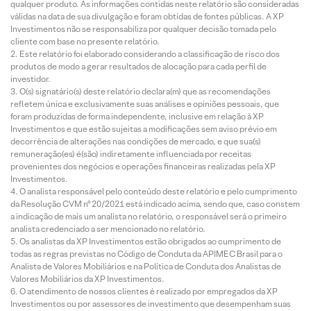
qualquer produto. As informações contidas neste relatório são consideradas
válidas na data de sua divulgação e foram obtidas de fontes públicas. A XP
Investimentos não se responsabiliza por qualquer decisão tomada pelo
cliente com base no presente relatório.
Este relatório foi elaborado considerando a classificação de risco dos
produtos de modo a gerar resultados de alocação para cada perfil de
investidor.
O(s) signatário(s) deste relatório declara(m) que as recomendações
refletem única e exclusivamente suas análises e opiniões pessoais, que
foram produzidas de forma independente, inclusive em relação à XP
Investimentos e que estão sujeitas a modificações sem aviso prévio em
decorrência de alterações nas condições de mercado, e que sua(s)
remuneração(es) é(são) indiretamente influenciada por receitas
provenientes dos negócios e operações financeiras realizadas pela XP
Investimentos.
O analista responsável pelo conteúdo deste relatório e pelo cumprimento
da Resolução CVM nº 20/2021 está indicado acima, sendo que, caso constem
a indicação de mais um analista no relatório, o responsável será o primeiro
analista credenciado a ser mencionado no relatório.
Os analistas da XP Investimentos estão obrigados ao cumprimento de
todas as regras previstas no Código de Conduta da APIMEC Brasil para o
Analista de Valores Mobiliários e na Política de Conduta dos Analistas de
Valores Mobiliários da XP Investimentos.
O atendimento de nossos clientes é realizado por empregados da XP
Investimentos ou por assessores de investimento que desempenham suas