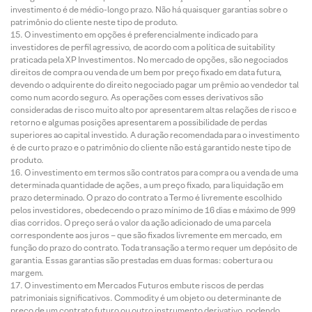
investimento é de médio-longo prazo. Não há quaisquer garantias sobre o
patrimônio do cliente neste tipo de produto.
O investimento em opções é preferencialmente indicado para
investidores de perfil agressivo, de acordo com a política de suitability
praticada pela XP Investimentos. No mercado de opções, são negociados
direitos de compra ou venda de um bem por preço fixado em data futura,
devendo o adquirente do direito negociado pagar um prêmio ao vendedor tal
como num acordo seguro. As operações com esses derivativos são
consideradas de risco muito alto por apresentarem altas relações de risco e
retorno e algumas posições apresentarem a possibilidade de perdas
superiores ao capital investido. A duração recomendada para o investimento
é de curto prazo e o patrimônio do cliente não está garantido neste tipo de
produto.
O investimento em termos são contratos para compra ou a venda de uma
determinada quantidade de ações, a um preço fixado, para liquidação em
prazo determinado. O prazo do contrato a Termo é livremente escolhido
pelos investidores, obedecendo o prazo mínimo de 16 dias e máximo de 999
dias corridos. O preço será o valor da ação adicionado de uma parcela
correspondente aos juros – que são fixados livremente em mercado, em
função do prazo do contrato. Toda transação a termo requer um depósito de
garantia. Essas garantias são prestadas em duas formas: cobertura ou
margem.
O investimento em Mercados Futuros embute riscos de perdas
patrimoniais significativos. Commodity é um objeto ou determinante de
preço de um contrato futuro ou outro instrumento derivativo, podendo