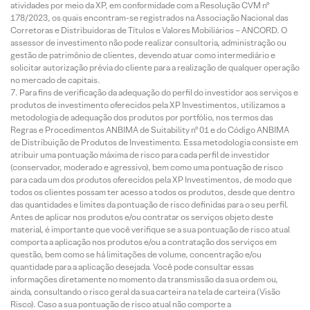
atividades por meio da XP, em conformidade com a Resolução CVM nº
178/2023, os quais encontram-se registrados na Associação Nacional das
Corretoras e Distribuidoras de Títulos e Valores Mobiliários – ANCORD. O
assessor de investimento não pode realizar consultoria, administração ou
gestão de patrimônio de clientes, devendo atuar como intermediário e
solicitar autorização prévia do cliente para a realização de qualquer operação
no mercado de capitais.
Para fins de verificação da adequação do perfil do investidor aos serviços e
produtos de investimento oferecidos pela XP Investimentos, utilizamos a
metodologia de adequação dos produtos por portfólio, nos termos das
Regras e Procedimentos ANBIMA de Suitability nº 01 e do Código ANBIMA
de Distribuição de Produtos de Investimento. Essa metodologia consiste em
atribuir uma pontuação máxima de risco para cada perfil de investidor
(conservador, moderado e agressivo), bem como uma pontuação de risco
para cada um dos produtos oferecidos pela XP Investimentos, de modo que
todos os clientes possam ter acesso a todos os produtos, desde que dentro
das quantidades e limites da pontuação de risco definidas para o seu perfil.
Antes de aplicar nos produtos e/ou contratar os serviços objeto deste
material, é importante que você verifique se a sua pontuação de risco atual
comporta a aplicação nos produtos e/ou a contratação dos serviços em
questão, bem como se há limitações de volume, concentração e/ou
quantidade para a aplicação desejada. Você pode consultar essas
informações diretamente no momento da transmissão da sua ordem ou,
ainda, consultando o risco geral da sua carteira na tela de carteira (Visão
Risco). Caso a sua pontuação de risco atual não comporte a