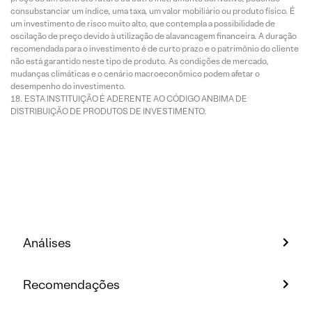
consubstanciar um índice, uma taxa, um valor mobiliário ou produto físico. É
um investimento de risco muito alto, que contempla a possibilidade de
oscilação de preço devido à utilização de alavancagem financeira. A duração
recomendada para o investimento é de curto prazo e o patrimônio do cliente
não está garantido neste tipo de produto. As condições de mercado,
mudanças climáticas e o cenário macroeconômico podem afetar o
desempenho do investimento.
ESTA INSTITUIÇÃO É ADERENTE AO CÓDIGO ANBIMA DE
DISTRIBUIÇÃO DE PRODUTOS DE INVESTIMENTO.
Análises
Recomendações