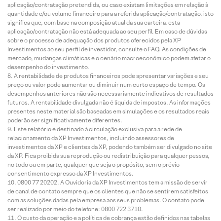
aplicação/contratação pretendida, ou caso existam limitações em relação à
quantidade e/ou volume financeiro para a referida aplicação/contratação, isto
significa que, com base na composição atual da sua carteira, esta
aplicação/contratação não está adequada ao seu perfil. Em caso de dúvidas
sobre o processo de adequação dos produtos oferecidos pela XP
Investimentos ao seu perfil de investidor, consulte o FAQ. As condições de
mercado, mudanças climáticas e o cenário macroeconômico podem afetar o
desempenho do investimento.
A rentabilidade de produtos financeiros pode apresentar variações e seu
preço ou valor pode aumentar ou diminuir num curto espaço de tempo. Os
desempenhos anteriores não são necessariamente indicativos de resultados
futuros. A rentabilidade divulgada não é líquida de impostos. As informações
presentes neste material são baseadas em simulações e os resultados reais
poderão ser significativamente diferentes.
Este relatório é destinado à circulação exclusiva para a rede de
relacionamento da XP Investimentos, incluindo assessores de
investimentos da XP e clientes da XP, podendo também ser divulgado no site
da XP. Fica proibida sua reprodução ou redistribuição para qualquer pessoa,
no todo ou em parte, qualquer que seja o propósito, sem o prévio
consentimento expresso da XP Investimentos.
0800 77 20202. A Ouvidoria da XP Investimentos tem a missão de servir
de canal de contato sempre que os clientes que não se sentirem satisfeitos
com as soluções dadas pela empresa aos seus problemas. O contato pode
ser realizado por meio do telefone: 0800 722 3710.
O custo da operação e a política de cobrança estão definidos nas tabelas