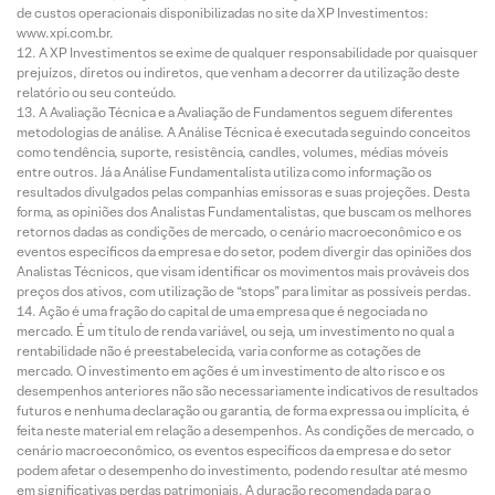
de custos operacionais disponibilizadas no site da XP Investimentos:
www.xpi.com.br.
A XP Investimentos se exime de qualquer responsabilidade por quaisquer
prejuízos, diretos ou indiretos, que venham a decorrer da utilização deste
relatório ou seu conteúdo.
A Avaliação Técnica e a Avaliação de Fundamentos seguem diferentes
metodologias de análise. A Análise Técnica é executada seguindo conceitos
como tendência, suporte, resistência, candles, volumes, médias móveis
entre outros. Já a Análise Fundamentalista utiliza como informação os
resultados divulgados pelas companhias emissoras e suas projeções. Desta
forma, as opiniões dos Analistas Fundamentalistas, que buscam os melhores
retornos dadas as condições de mercado, o cenário macroeconômico e os
eventos específicos da empresa e do setor, podem divergir das opiniões dos
Analistas Técnicos, que visam identificar os movimentos mais prováveis dos
preços dos ativos, com utilização de “stops” para limitar as possíveis perdas.
Ação é uma fração do capital de uma empresa que é negociada no
mercado. É um título de renda variável, ou seja, um investimento no qual a
rentabilidade não é preestabelecida, varia conforme as cotações de
mercado. O investimento em ações é um investimento de alto risco e os
desempenhos anteriores não são necessariamente indicativos de resultados
futuros e nenhuma declaração ou garantia, de forma expressa ou implícita, é
feita neste material em relação a desempenhos. As condições de mercado, o
cenário macroeconômico, os eventos específicos da empresa e do setor
podem afetar o desempenho do investimento, podendo resultar até mesmo
em significativas perdas patrimoniais. A duração recomendada para o