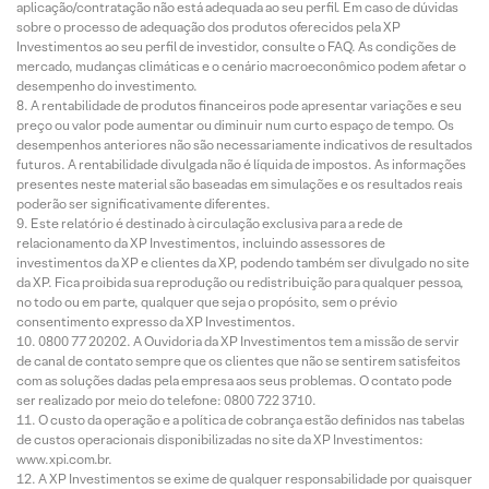
aplicação/contratação não está adequada ao seu perfil. Em caso de dúvidas
sobre o processo de adequação dos produtos oferecidos pela XP
Investimentos ao seu perfil de investidor, consulte o FAQ. As condições de
mercado, mudanças climáticas e o cenário macroeconômico podem afetar o
desempenho do investimento.
A rentabilidade de produtos financeiros pode apresentar variações e seu
preço ou valor pode aumentar ou diminuir num curto espaço de tempo. Os
desempenhos anteriores não são necessariamente indicativos de resultados
futuros. A rentabilidade divulgada não é líquida de impostos. As informações
presentes neste material são baseadas em simulações e os resultados reais
poderão ser significativamente diferentes.
Este relatório é destinado à circulação exclusiva para a rede de
relacionamento da XP Investimentos, incluindo assessores de
investimentos da XP e clientes da XP, podendo também ser divulgado no site
da XP. Fica proibida sua reprodução ou redistribuição para qualquer pessoa,
no todo ou em parte, qualquer que seja o propósito, sem o prévio
consentimento expresso da XP Investimentos.
0800 77 20202. A Ouvidoria da XP Investimentos tem a missão de servir
de canal de contato sempre que os clientes que não se sentirem satisfeitos
com as soluções dadas pela empresa aos seus problemas. O contato pode
ser realizado por meio do telefone: 0800 722 3710.
O custo da operação e a política de cobrança estão definidos nas tabelas
de custos operacionais disponibilizadas no site da XP Investimentos:
www.xpi.com.br.
A XP Investimentos se exime de qualquer responsabilidade por quaisquer