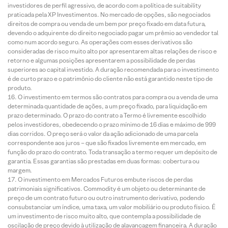
investidores de perfil agressivo, de acordo com a política de suitability
praticada pela XP Investimentos. No mercado de opções, são negociados
direitos de compra ou venda de um bem por preço fixado em data futura,
devendo o adquirente do direito negociado pagar um prêmio ao vendedor tal
como num acordo seguro. As operações com esses derivativos são
consideradas de risco muito alto por apresentarem altas relações de risco e
retorno e algumas posições apresentarem a possibilidade de perdas
superiores ao capital investido. A duração recomendada para o investimento
é de curto prazo e o patrimônio do cliente não está garantido neste tipo de
produto.
O investimento em termos são contratos para compra ou a venda de uma
determinada quantidade de ações, a um preço fixado, para liquidação em
prazo determinado. O prazo do contrato a Termo é livremente escolhido
pelos investidores, obedecendo o prazo mínimo de 16 dias e máximo de 999
dias corridos. O preço será o valor da ação adicionado de uma parcela
correspondente aos juros – que são fixados livremente em mercado, em
função do prazo do contrato. Toda transação a termo requer um depósito de
garantia. Essas garantias são prestadas em duas formas: cobertura ou
margem.
O investimento em Mercados Futuros embute riscos de perdas
patrimoniais significativos. Commodity é um objeto ou determinante de
preço de um contrato futuro ou outro instrumento derivativo, podendo
consubstanciar um índice, uma taxa, um valor mobiliário ou produto físico. É
um investimento de risco muito alto, que contempla a possibilidade de
oscilação de preço devido à utilização de alavancagem financeira. A duração