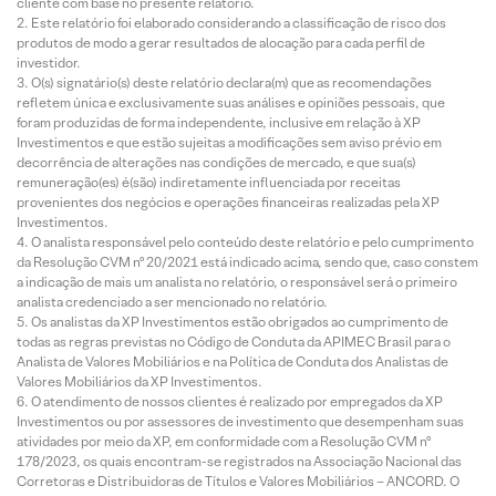
cliente com base no presente relatório.
Este relatório foi elaborado considerando a classificação de risco dos
produtos de modo a gerar resultados de alocação para cada perfil de
investidor.
O(s) signatário(s) deste relatório declara(m) que as recomendações
refletem única e exclusivamente suas análises e opiniões pessoais, que
foram produzidas de forma independente, inclusive em relação à XP
Investimentos e que estão sujeitas a modificações sem aviso prévio em
decorrência de alterações nas condições de mercado, e que sua(s)
remuneração(es) é(são) indiretamente influenciada por receitas
provenientes dos negócios e operações financeiras realizadas pela XP
Investimentos.
O analista responsável pelo conteúdo deste relatório e pelo cumprimento
da Resolução CVM nº 20/2021 está indicado acima, sendo que, caso constem
a indicação de mais um analista no relatório, o responsável será o primeiro
analista credenciado a ser mencionado no relatório.
Os analistas da XP Investimentos estão obrigados ao cumprimento de
todas as regras previstas no Código de Conduta da APIMEC Brasil para o
Analista de Valores Mobiliários e na Política de Conduta dos Analistas de
Valores Mobiliários da XP Investimentos.
O atendimento de nossos clientes é realizado por empregados da XP
Investimentos ou por assessores de investimento que desempenham suas
atividades por meio da XP, em conformidade com a Resolução CVM nº
178/2023, os quais encontram-se registrados na Associação Nacional das
Corretoras e Distribuidoras de Títulos e Valores Mobiliários – ANCORD. O