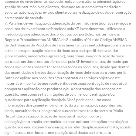
assessor de investimento não pode realizar consultoria, administração ou
gestão de patrimônio de clientes, devendo atuar como intermediário e
solicitar autorização prévia do cliente para a realização de qualquer operação
no mercado de capitais.
Para fins de verificação da adequação do perfil do investidor aos serviços e
produtos de investimento oferecidos pela XP Investimentos, utilizamos a
metodologia de adequação dos produtos por portfólio, nos termos das
Regras e Procedimentos ANBIMA de Suitability nº 01 e do Código ANBIMA
de Distribuição de Produtos de Investimento. Essa metodologia consiste em
atribuir uma pontuação máxima de risco para cada perfil de investidor
(conservador, moderado e agressivo), bem como uma pontuação de risco
para cada um dos produtos oferecidos pela XP Investimentos, de modo que
todos os clientes possam ter acesso a todos os produtos, desde que dentro
das quantidades e limites da pontuação de risco definidas para o seu perfil.
Antes de aplicar nos produtos e/ou contratar os serviços objeto deste
material, é importante que você verifique se a sua pontuação de risco atual
comporta a aplicação nos produtos e/ou a contratação dos serviços em
questão, bem como se há limitações de volume, concentração e/ou
quantidade para a aplicação desejada. Você pode consultar essas
informações diretamente no momento da transmissão da sua ordem ou,
ainda, consultando o risco geral da sua carteira na tela de carteira (Visão
Risco). Caso a sua pontuação de risco atual não comporte a
aplicação/contratação pretendida, ou caso existam limitações em relação à
quantidade e/ou volume financeiro para a referida aplicação/contratação, isto
significa que, com base na composição atual da sua carteira, esta