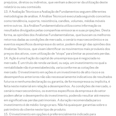
prejuízos, diretos ou indiretos, que venham a decorrer da utilização deste
relatório ou seu conteúdo.
A Avaliação Técnica e a Avaliação de Fundamentos seguem diferentes
metodologias de análise. A Análise Técnica é executada seguindo conceitos
como tendência, suporte, resistência, candles, volumes, médias móveis
entre outros. Já a Análise Fundamentalista utiliza como informação os
resultados divulgados pelas companhias emissoras e suas projeções. Desta
forma, as opiniões dos Analistas Fundamentalistas, que buscam os melhores
retornos dadas as condições de mercado, o cenário macroeconômico e os
eventos específicos da empresa e do setor, podem divergir das opiniões dos
Analistas Técnicos, que visam identificar os movimentos mais prováveis dos
preços dos ativos, com utilização de “stops” para limitar as possíveis perdas.
Ação é uma fração do capital de uma empresa que é negociada no
mercado. É um título de renda variável, ou seja, um investimento no qual a
rentabilidade não é preestabelecida, varia conforme as cotações de
mercado. O investimento em ações é um investimento de alto risco e os
desempenhos anteriores não são necessariamente indicativos de resultados
futuros e nenhuma declaração ou garantia, de forma expressa ou implícita, é
feita neste material em relação a desempenhos. As condições de mercado, o
cenário macroeconômico, os eventos específicos da empresa e do setor
podem afetar o desempenho do investimento, podendo resultar até mesmo
em significativas perdas patrimoniais. A duração recomendada para o
investimento é de médio-longo prazo. Não há quaisquer garantias sobre o
patrimônio do cliente neste tipo de produto.
O investimento em opções é preferencialmente indicado para