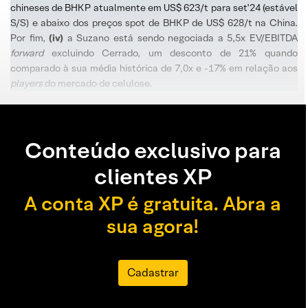
chineses de BHKP atualmente em US$ 623/t para set’24 (estável
S/S) e abaixo dos preços spot de BHKP de US$ 628/t na China.
Por fim,
(iv)
a Suzano está sendo negociada a 5,5x EV/EBITDA
forward
excluindo Cerrado, um desconto de 21% quando
comparado à sua média histórica de 7,0x e -17% em relação aos
players
do mercado de celulose.
Conteúdo exclusivo para
clientes XP
A conta XP é gratuita. Abra a
sua agora!
Cadastrar