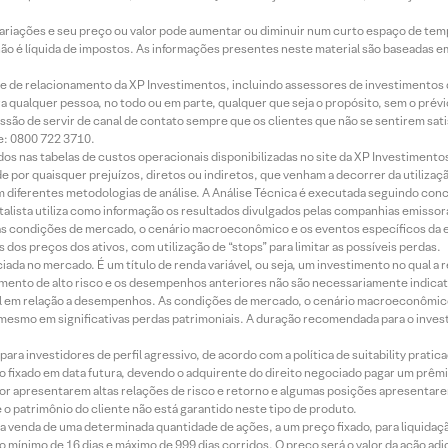
 variações e seu preço ou valor pode aumentar ou diminuir num curto espaço de t
 não é líquida de impostos. As informações presentes neste material são baseadas e
rede de relacionamento da XP Investimentos, incluindo assessores de investimentos
ara qualquer pessoa, no todo ou em parte, qualquer que seja o propósito, sem o pr
ssão de servir de canal de contato sempre que os clientes que não se sentirem sat
e: 0800 722 3710.
dos nas tabelas de custos operacionais disponibilizadas no site da XP Investimento
 por quaisquer prejuízos, diretos ou indiretos, que venham a decorrer da utilizaç
 diferentes metodologias de análise. A Análise Técnica é executada seguindo conc
alista utiliza como informação os resultados divulgados pelas companhias emissora
 condições de mercado, o cenário macroeconômico e os eventos específicos da em
dos preços dos ativos, com utilização de “stops” para limitar as possíveis perdas.
ada no mercado. É um título de renda variável, ou seja, um investimento no qual a r
mento de alto risco e os desempenhos anteriores não são necessariamente indicat
terial em relação a desempenhos. As condições de mercado, o cenário macroeconômi
mesmo em significativas perdas patrimoniais. A duração recomendada para o inves
ra investidores de perfil agressivo, de acordo com a política de suitability prat
 fixado em data futura, devendo o adquirente do direito negociado pagar um prê
or apresentarem altas relações de risco e retorno e algumas posições apresentarem 
o patrimônio do cliente não está garantido neste tipo de produto.
 venda de uma determinada quantidade de ações, a um preço fixado, para liquidaç
 mínimo de 16 dias e máximo de 999 dias corridos. O preço será o valor da ação ad