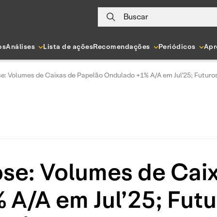
Buscar
os
Análises
Lista de ações
Recomendações
Periódicos
Apr
se: Volumes de Caixas de Papelão Ondulado +1% A/A em Jul'25; Futuro
ose: Volumes de Cai
A/A em Jul’25; Fut