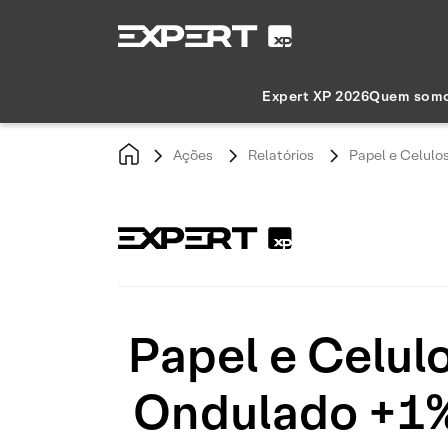
Expert XP 2026
Quem som
Ações
Relatórios
Papel e Celulo
Papel e Celul
Ondulado +1% 