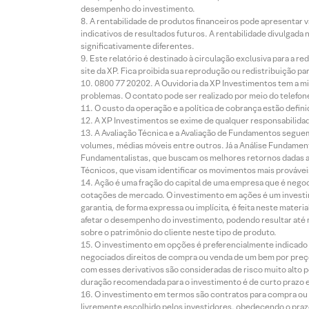
desempenho do investimento.
A rentabilidade de produtos financeiros pode apresentar
indicativos de resultados futuros. A rentabilidade divulgada
significativamente diferentes.
Este relatório é destinado à circulação exclusiva para a 
site da XP. Fica proibida sua reprodução ou redistribuição p
0800 77 20202. A Ouvidoria da XP Investimentos tem a mi
problemas. O contato pode ser realizado por meio do telefon
O custo da operação e a política de cobrança estão defini
A XP Investimentos se exime de qualquer responsabilidade
A Avaliação Técnica e a Avaliação de Fundamentos seguem
volumes, médias móveis entre outros. Já a Análise Fundament
Fundamentalistas, que buscam os melhores retornos dadas as
Técnicos, que visam identificar os movimentos mais prováveis 
Ação é uma fração do capital de uma empresa que é negoci
cotações de mercado. O investimento em ações é um investi
garantia, de forma expressa ou implícita, é feita neste ma
afetar o desempenho do investimento, podendo resultar até 
sobre o patrimônio do cliente neste tipo de produto.
O investimento em opções é preferencialmente indicado pa
negociados direitos de compra ou venda de um bem por preço
com esses derivativos são consideradas de risco muito alto p
duração recomendada para o investimento é de curto prazo e 
O investimento em termos são contratos para compra ou a
livremente escolhido pelos investidores, obedecendo o prazo