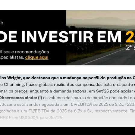
ns Wright, que destacou que a mudança no perfil de produção na C
 de Chenming, fluxos globais resilientes compensados pela crescent
ionar os preços, enquanto a demanda sazonal em Set’25 pode apoiar
Observamos ainda: (i)
os volumes das caixas de papelão ondulado tota
 Suzano está sendo negociada a um EV/EBITDA de 2025 de 5,2x, -22% vs
negociadas a um EV/EBITDA de 2025 de 6,7x e 5x, respectivamente. F
 BHKP em US$ 500/t para Set’25.