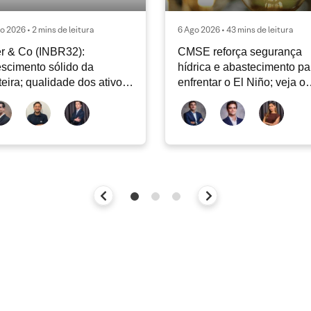
o 2026 • 2 mins de leitura
6 Ago 2026 • 43 mins de leitura
er & Co (INBR32):
CMSE reforça segurança
scimento sólido da
hídrica e abastecimento pa
teira; qualidade dos ativos
enfrentar o El Niño; veja o
tinua sendo o principal
Radar Energia XP | Agosto
bate