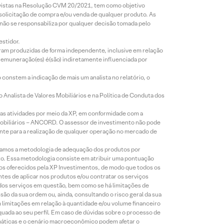
revistas na Resolução CVM 20/2021, tem como objetivo
 solicitação de compra e/ou venda de qualquer produto. As
 não se responsabiliza por qualquer decisão tomada pelo
estidor.
foram produzidas de forma independente, inclusive em relação
 remuneração(es) é(são) indiretamente influenciada por
constem a indicação de mais um analista no relatório, o
Analista de Valores Mobiliários e na Política de Conduta dos
s atividades por meio da XP, em conformidade com a
Mobiliários – ANCORD. O assessor de investimento não pode
iente para a realização de qualquer operação no mercado de
lizamos a metodologia de adequação dos produtos por
to. Essa metodologia consiste em atribuir uma pontuação
tos oferecidos pela XP Investimentos, de modo que todos os
ntes de aplicar nos produtos e/ou contratar os serviços
 dos serviços em questão, bem como se há limitações de
o da sua ordem ou, ainda, consultando o risco geral da sua
m limitações em relação à quantidade e/ou volume financeiro
equada ao seu perfil. Em caso de dúvidas sobre o processo de
imáticas e o cenário macroeconômico podem afetar o