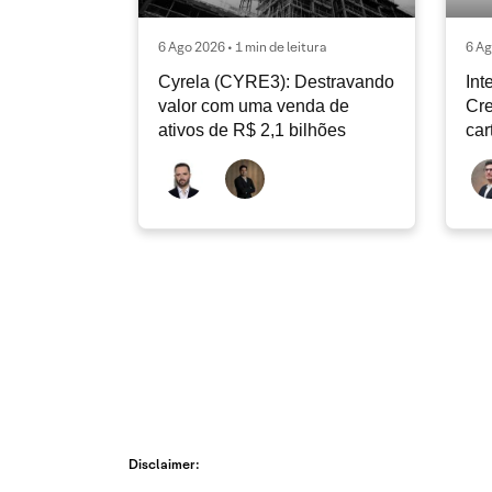
6 Ago 2026 • 1 min de leitura
6 Ag
Cyrela (CYRE3): Destravando
Int
valor com uma venda de
Cre
ativos de R$ 2,1 bilhões
car
con
de
Disclaimer: