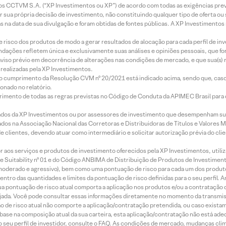
entos CCTVM S.A. (“XP Investimentos ou XP”) de acordo com todas as exigências p
r sua própria decisão de investimento, não constituindo qualquer tipo de oferta ou
s na data de sua divulgação e foram obtidas de fontes públicas. A XP Investimentos
e risco dos produtos de modo a gerar resultados de alocação para cada perfil de inv
mendações refletem única e exclusivamente suas análises e opiniões pessoais, que 
aviso prévio em decorrência de alterações nas condições de mercado, e que sua(s)
realizadas pela XP Investimentos.
lo cumprimento da Resolução CVM nº 20/2021 está indicado acima, sendo que, caso 
onado no relatório.
imento de todas as regras previstas no Código de Conduta da APIMEC Brasil para o 
ados da XP Investimentos ou por assessores de investimento que desempenham sua
os na Associação Nacional das Corretoras e Distribuidoras de Títulos e Valores 
de clientes, devendo atuar como intermediário e solicitar autorização prévia do cl
idor aos serviços e produtos de investimento oferecidos pela XP Investimentos, uti
 Suitability nº 01 e do Código ANBIMA de Distribuição de Produtos de Investimen
r, moderado e agressivo), bem como uma pontuação de risco para cada um dos produ
ntro das quantidades e limites da pontuação de risco definidas para o seu perfil. A
 sua pontuação de risco atual comporta a aplicação nos produtos e/ou a contratação
jada. Você pode consultar essas informações diretamente no momento da transmissã
ação de risco atual não comporte a aplicação/contratação pretendida, ou caso exista
m base na composição atual da sua carteira, esta aplicação/contratação não está ad
 seu perfil de investidor, consulte o FAQ. As condições de mercado, mudanças cl