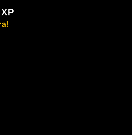
 XP
ra!