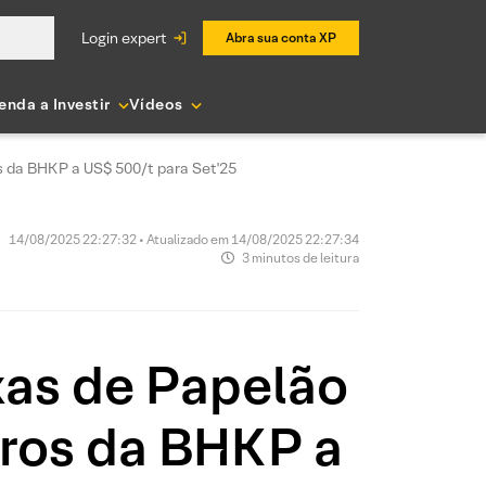
login expert
Abra sua conta XP
enda a Investir
Vídeos
s da BHKP a US$ 500/t para Set'25
14/08/2025 22:27:32 • Atualizado em 14/08/2025 22:27:34
3 minutos de leitura
xas de Papelão
uros da BHKP a