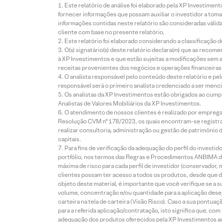
Este relatório de análise foi elaborado pela XP Investim
fornecer informações que possam auxiliar o investidor a toma
informações contidas neste relatório são consideradas válida
cliente com base no presente relatório.
Este relatório foi elaborado considerando a classificação d
O(s) signatário(s) deste relatório declara(m) que as reco
à XP Investimentos e que estão sujeitas a modificações sem 
receitas provenientes dos negócios e operações financeiras 
O analista responsável pelo conteúdo deste relatório e pe
responsável será o primeiro analista credenciado a ser menci
Os analistas da XP Investimentos estão obrigados ao cumpr
Analistas de Valores Mobiliários da XP Investimentos.
O atendimento de nossos clientes é realizado por empreg
Resolução CVM nº 178/2023, os quais encontram-se registrad
realizar consultoria, administração ou gestão de patrimônio 
capitais.
Para fins de verificação da adequação do perfil do invest
portfólio, nos termos das Regras e Procedimentos ANBIMA de
máxima de risco para cada perfil de investidor (conservado
clientes possam ter acesso a todos os produtos, desde que de
objeto deste material, é importante que você verifique se a
volume, concentração e/ou quantidade para a aplicação dese
carteira na tela de carteira (Visão Risco). Caso a sua pontu
para a referida aplicação/contratação, isto significa que, co
adequação dos produtos oferecidos pela XP Investimentos ao