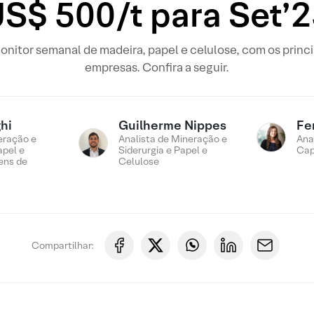
S$ 500/t para Set’
nitor semanal de madeira, papel e celulose, com os princ
empresas. Confira a seguir.
hi
Guilherme Nippes
Fe
eração e
Analista de Mineração e
Ana
apel e
Siderurgia e Papel e
Cap
ens de
Celulose
Compartilhar: