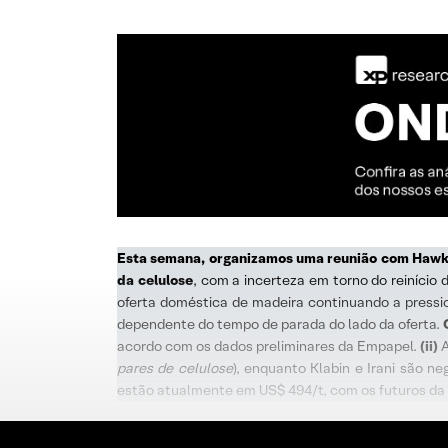
Esta semana, organizamos uma reunião com Hawki
da celulose
, com a incerteza em torno do reinício
oferta doméstica de madeira continuando a press
dependente do tempo de parada do lado da oferta.
acordo com os dados preliminares da Empapel.
(ii)
A
pares de celulose
), enquanto Klabin e Irani são 
estão atualmente em US$ 494/t, com os futuros da