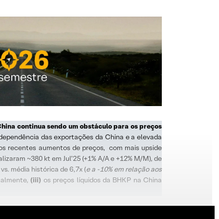
hina continua sendo um obstáculo para os preços
e dependência das exportações da China e a elevada
 os recentes aumentos de preços, com mais upside
lizaram ~380 kt em Jul’25 (+1% A/A e +12% M/M), de
. média histórica de 6,7x (
e a -10% em relação aos
inalmente,
(iii)
os preços líquidos da BHKP na China