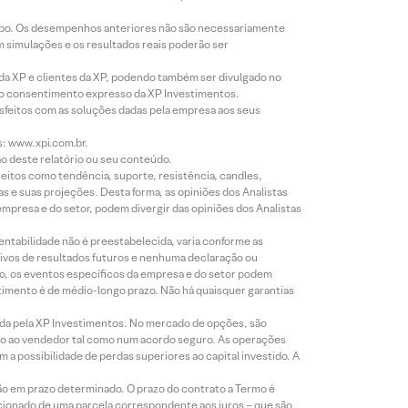
empo. Os desempenhos anteriores não são necessariamente
m simulações e os resultados reais poderão ser
 da XP e clientes da XP, podendo também ser divulgado no
évio consentimento expresso da XP Investimentos.
isfeitos com as soluções dadas pela empresa aos seus
s: www.xpi.com.br.
ão deste relatório ou seu conteúdo.
eitos como tendência, suporte, resistência, candles,
s e suas projeções. Desta forma, as opiniões dos Analistas
presa e do setor, podem divergir das opiniões dos Analistas
entabilidade não é preestabelecida, varia conforme as
ivos de resultados futuros e nenhuma declaração ou
co, os eventos específicos da empresa e do setor podem
timento é de médio-longo prazo. Não há quaisquer garantias
icada pela XP Investimentos. No mercado de opções, são
mio ao vendedor tal como num acordo seguro. As operações
a possibilidade de perdas superiores ao capital investido. A
ão em prazo determinado. O prazo do contrato a Termo é
icionado de uma parcela correspondente aos juros – que são