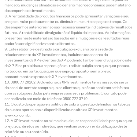
mercado, mudanças climáticas e o cenário macroeconômico podem afetar o
desempenho do investimento.
A rentabilidade de produtos financeiros pode apresentar variações e seu
preço ou valor pode aumentar ou diminuir num curto espaço de tempo. Os
desempenhos anteriores não são necessariamente indicativos de resultados
futuros. A rentabilidade divulgada não é líquida de impostos. As informações
presentes neste material são baseadas em simulações e os resultados reais
poderão ser significativamente diferentes.
Este relatório é destinado à circulação exclusiva para a rede de
relacionamento da XP Investimentos, incluindo assessores de
investimentos da XP e clientes da XP, podendo também ser divulgado no site
da XP. Fica proibida sua reprodução ou redistribuição para qualquer pessoa,
no todo ou em parte, qualquer que seja o propósito, sem o prévio
consentimento expresso da XP Investimentos.
0800 77 20202. A Ouvidoria da XP Investimentos tem a missão de servir
de canal de contato sempre que os clientes que não se sentirem satisfeitos
com as soluções dadas pela empresa aos seus problemas. O contato pode
ser realizado por meio do telefone: 0800 722 3710.
O custo da operação e a política de cobrança estão definidos nas tabelas
de custos operacionais disponibilizadas no site da XP Investimentos:
www.xpi.com.br.
A XP Investimentos se exime de qualquer responsabilidade por quaisquer
prejuízos, diretos ou indiretos, que venham a decorrer da utilização deste
relatório ou seu conteúdo.