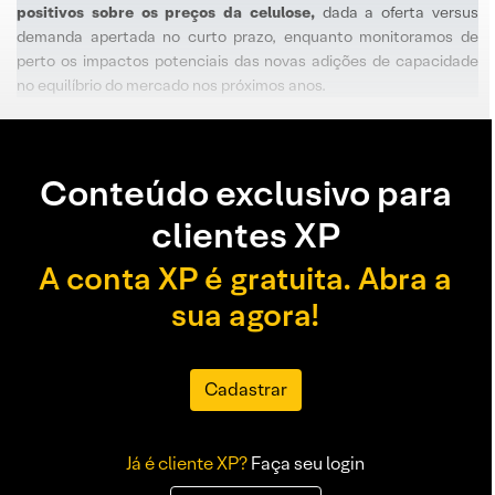
positivos sobre os preços da celulose,
dada a oferta versus
demanda apertada no curto prazo, enquanto monitoramos de
perto os impactos potenciais das novas adições de capacidade
no equilíbrio do mercado nos próximos anos.
Conteúdo exclusivo para
clientes XP
A conta XP é gratuita. Abra a
sua agora!
Cadastrar
Já é cliente XP?
Faça seu login