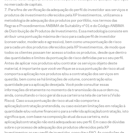
no mercado de capitais.
Para fins de verificação da adequação do perfil do investidor aos serviços e
produtos de investimento oferecidos pela XP Investimentos, utilizamos a
metodologia de adequação dos produtos por portfólio, nos termos das
Regras e Procedimentos ANBIMA de Suitability nº 01 e do Código ANBIMA
de Distribuição de Produtos de Investimento. Essa metodologia consiste em
atribuir uma pontuação máxima de risco para cada perfil de investidor
(conservador, moderado e agressivo), bem como uma pontuação de risco
para cada um dos produtos oferecidos pela XP Investimentos, de modo que
todos os clientes possam ter acesso a todos os produtos, desde que dentro
das quantidades e limites da pontuação de risco definidas para o seu perfil.
Antes de aplicar nos produtos e/ou contratar os serviços objeto deste
material, é importante que você verifique se a sua pontuação de risco atual
comporta a aplicação nos produtos e/ou a contratação dos serviços em
questão, bem como se há limitações de volume, concentração e/ou
quantidade para a aplicação desejada. Você pode consultar essas
informações diretamente no momento da transmissão da sua ordem ou,
ainda, consultando o risco geral da sua carteira na tela de carteira (Visão
Risco). Caso a sua pontuação de risco atual não comporte a
aplicação/contratação pretendida, ou caso existam limitações em relação à
quantidade e/ou volume financeiro para a referida aplicação/contratação, isto
significa que, com base na composição atual da sua carteira, esta
aplicação/contratação não está adequada ao seu perfil. Em caso de dúvidas
sobre o processo de adequação dos produtos oferecidos pela XP
Investimentos ao seu perfil de investidor, consulte o FAQ. As condições de