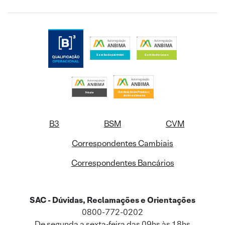
B3
BSM
CVM
Correspondentes Cambiais
Correspondentes Bancários
SAC - Dúvidas, Reclamações e Orientações
0800-772-0202
De segunda a sexta-feira das 09hs às 18hs