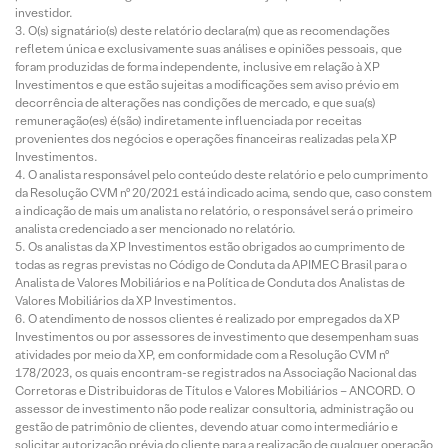
investidor.
O(s) signatário(s) deste relatório declara(m) que as recomendações
refletem única e exclusivamente suas análises e opiniões pessoais, que
foram produzidas de forma independente, inclusive em relação à XP
Investimentos e que estão sujeitas a modificações sem aviso prévio em
decorrência de alterações nas condições de mercado, e que sua(s)
remuneração(es) é(são) indiretamente influenciada por receitas
provenientes dos negócios e operações financeiras realizadas pela XP
Investimentos.
O analista responsável pelo conteúdo deste relatório e pelo cumprimento
da Resolução CVM nº 20/2021 está indicado acima, sendo que, caso constem
a indicação de mais um analista no relatório, o responsável será o primeiro
analista credenciado a ser mencionado no relatório.
Os analistas da XP Investimentos estão obrigados ao cumprimento de
todas as regras previstas no Código de Conduta da APIMEC Brasil para o
Analista de Valores Mobiliários e na Política de Conduta dos Analistas de
Valores Mobiliários da XP Investimentos.
O atendimento de nossos clientes é realizado por empregados da XP
Investimentos ou por assessores de investimento que desempenham suas
atividades por meio da XP, em conformidade com a Resolução CVM nº
178/2023, os quais encontram-se registrados na Associação Nacional das
Corretoras e Distribuidoras de Títulos e Valores Mobiliários – ANCORD. O
assessor de investimento não pode realizar consultoria, administração ou
gestão de patrimônio de clientes, devendo atuar como intermediário e
solicitar autorização prévia do cliente para a realização de qualquer operação