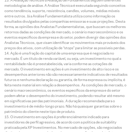
A Avaliação Técnica e a Avaliação de Fundamentos seguem diferentes
metodologias de análise. A Análise Técnica é executada seguindo conceitos
como tendência, suporte, resistência, candles, volumes, médias móveis
entre outros. Já a Análise Fundamentalista utiliza como informação os
resultados divulgados pelas companhias emissoras e suas projeções. Desta
forma, as opiniões dos Analistas Fundamentalistas, que buscam os melhores
retornos dadas as condições de mercado, o cenário macroeconômico e os
eventos específicos da empresa e do setor, podem divergir das opiniões dos
Analistas Técnicos, que visam identificar os movimentos mais prováveis dos
preços dos ativos, com utilização de “stops” para limitar as possíveis perdas.
Ação é uma fração do capital de uma empresa que é negociada no
mercado. É um título de renda variável, ou seja, um investimento no qual a
rentabilidade não é preestabelecida, varia conforme as cotações de
mercado. O investimento em ações é um investimento de alto risco e os
desempenhos anteriores não são necessariamente indicativos de resultados
futuros e nenhuma declaração ou garantia, de forma expressa ou implícita, é
feita neste material em relação a desempenhos. As condições de mercado, o
cenário macroeconômico, os eventos específicos da empresa e do setor
podem afetar o desempenho do investimento, podendo resultar até mesmo
em significativas perdas patrimoniais. A duração recomendada para o
investimento é de médio-longo prazo. Não há quaisquer garantias sobre o
patrimônio do cliente neste tipo de produto.
O investimento em opções é preferencialmente indicado para
investidores de perfil agressivo, de acordo com a política de suitability
praticada pela XP Investimentos. No mercado de opções, são negociados