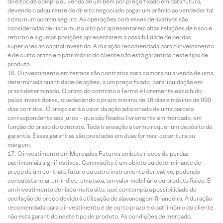
direitos de compra ou venda de um bem por preço fixado em data futura,
devendo o adquirente do direito negociado pagar um prêmio ao vendedor tal
como num acordo seguro. As operações com esses derivativos são
consideradas de risco muito alto por apresentarem altas relações de risco e
retorno e algumas posições apresentarem a possibilidade de perdas
superiores ao capital investido. A duração recomendada para o investimento
é de curto prazo e o patrimônio do cliente não está garantido neste tipo de
produto.
O investimento em termos são contratos para compra ou a venda de uma
determinada quantidade de ações, a um preço fixado, para liquidação em
prazo determinado. O prazo do contrato a Termo é livremente escolhido
pelos investidores, obedecendo o prazo mínimo de 16 dias e máximo de 999
dias corridos. O preço será o valor da ação adicionado de uma parcela
correspondente aos juros – que são fixados livremente em mercado, em
função do prazo do contrato. Toda transação a termo requer um depósito de
garantia. Essas garantias são prestadas em duas formas: cobertura ou
margem.
O investimento em Mercados Futuros embute riscos de perdas
patrimoniais significativos. Commodity é um objeto ou determinante de
preço de um contrato futuro ou outro instrumento derivativo, podendo
consubstanciar um índice, uma taxa, um valor mobiliário ou produto físico. É
um investimento de risco muito alto, que contempla a possibilidade de
oscilação de preço devido à utilização de alavancagem financeira. A duração
recomendada para o investimento é de curto prazo e o patrimônio do cliente
não está garantido neste tipo de produto. As condições de mercado,