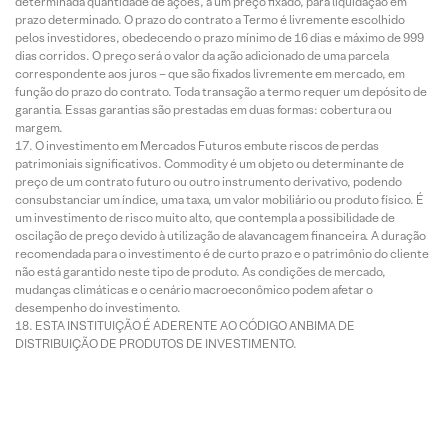
determinada quantidade de ações, a um preço fixado, para liquidação em
prazo determinado. O prazo do contrato a Termo é livremente escolhido
pelos investidores, obedecendo o prazo mínimo de 16 dias e máximo de 999
dias corridos. O preço será o valor da ação adicionado de uma parcela
correspondente aos juros – que são fixados livremente em mercado, em
função do prazo do contrato. Toda transação a termo requer um depósito de
garantia. Essas garantias são prestadas em duas formas: cobertura ou
margem.
O investimento em Mercados Futuros embute riscos de perdas
patrimoniais significativos. Commodity é um objeto ou determinante de
preço de um contrato futuro ou outro instrumento derivativo, podendo
consubstanciar um índice, uma taxa, um valor mobiliário ou produto físico. É
um investimento de risco muito alto, que contempla a possibilidade de
oscilação de preço devido à utilização de alavancagem financeira. A duração
recomendada para o investimento é de curto prazo e o patrimônio do cliente
não está garantido neste tipo de produto. As condições de mercado,
mudanças climáticas e o cenário macroeconômico podem afetar o
desempenho do investimento.
ESTA INSTITUIÇÃO É ADERENTE AO CÓDIGO ANBIMA DE
DISTRIBUIÇÃO DE PRODUTOS DE INVESTIMENTO.