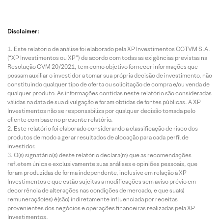
Disclaimer:
Este relatório de análise foi elaborado pela XP Investimentos CCTVM S.A.
(“XP Investimentos ou XP”) de acordo com todas as exigências previstas na
Resolução CVM 20/2021, tem como objetivo fornecer informações que
possam auxiliar o investidor a tomar sua própria decisão de investimento, não
constituindo qualquer tipo de oferta ou solicitação de compra e/ou venda de
qualquer produto. As informações contidas neste relatório são consideradas
válidas na data de sua divulgação e foram obtidas de fontes públicas. A XP
Investimentos não se responsabiliza por qualquer decisão tomada pelo
cliente com base no presente relatório.
Este relatório foi elaborado considerando a classificação de risco dos
produtos de modo a gerar resultados de alocação para cada perfil de
investidor.
O(s) signatário(s) deste relatório declara(m) que as recomendações
refletem única e exclusivamente suas análises e opiniões pessoais, que
foram produzidas de forma independente, inclusive em relação à XP
Investimentos e que estão sujeitas a modificações sem aviso prévio em
decorrência de alterações nas condições de mercado, e que sua(s)
remuneração(es) é(são) indiretamente influenciada por receitas
provenientes dos negócios e operações financeiras realizadas pela XP
Investimentos.