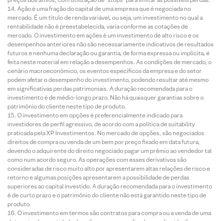
Ação é uma fração do capital de uma empresa que é negociada no
mercado. É um título de renda variável, ou seja, um investimento no qual a
rentabilidade não é preestabelecida, varia conforme as cotações de
mercado. O investimento em ações é um investimento de alto risco e os
desempenhos anteriores não são necessariamente indicativos de resultados
futuros e nenhuma declaração ou garantia, de forma expressa ou implícita, é
feita neste material em relação a desempenhos. As condições de mercado, o
cenário macroeconômico, os eventos específicos da empresa e do setor
podem afetar o desempenho do investimento, podendo resultar até mesmo
em significativas perdas patrimoniais. A duração recomendada para o
investimento é de médio-longo prazo. Não há quaisquer garantias sobre o
patrimônio do cliente neste tipo de produto.
O investimento em opções é preferencialmente indicado para
investidores de perfil agressivo, de acordo com a política de suitability
praticada pela XP Investimentos. No mercado de opções, são negociados
direitos de compra ou venda de um bem por preço fixado em data futura,
devendo o adquirente do direito negociado pagar um prêmio ao vendedor tal
como num acordo seguro. As operações com esses derivativos são
consideradas de risco muito alto por apresentarem altas relações de risco e
retorno e algumas posições apresentarem a possibilidade de perdas
superiores ao capital investido. A duração recomendada para o investimento
é de curto prazo e o patrimônio do cliente não está garantido neste tipo de
produto.
O investimento em termos são contratos para compra ou a venda de uma