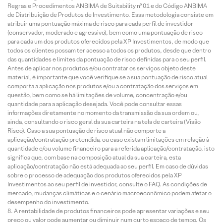
Regras e Procedimentos ANBIMA de Suitability nº 01 e do Código ANBIMA
de Distribuição de Produtos de Investimento. Essa metodologia consiste em
atribuir uma pontuação máxima de risco para cada perfil de investidor
(conservador, moderado e agressivo), bem como uma pontuação de risco
para cada um dos produtos oferecidos pela XP Investimentos, de modo que
todos os clientes possam ter acesso a todos os produtos, desde que dentro
das quantidades e limites da pontuação de risco definidas para o seu perfil.
Antes de aplicar nos produtos e/ou contratar os serviços objeto deste
material, é importante que você verifique se a sua pontuação de risco atual
comporta a aplicação nos produtos e/ou a contratação dos serviços em
questão, bem como se há limitações de volume, concentração e/ou
quantidade para a aplicação desejada. Você pode consultar essas
informações diretamente no momento da transmissão da sua ordem ou,
ainda, consultando o risco geral da sua carteira na tela de carteira (Visão
Risco). Caso a sua pontuação de risco atual não comporte a
aplicação/contratação pretendida, ou caso existam limitações em relação à
quantidade e/ou volume financeiro para a referida aplicação/contratação, isto
significa que, com base na composição atual da sua carteira, esta
aplicação/contratação não está adequada ao seu perfil. Em caso de dúvidas
sobre o processo de adequação dos produtos oferecidos pela XP
Investimentos ao seu perfil de investidor, consulte o FAQ. As condições de
mercado, mudanças climáticas e o cenário macroeconômico podem afetar o
desempenho do investimento.
A rentabilidade de produtos financeiros pode apresentar variações e seu
preço ou valor pode aumentar ou diminuir num curto espaço de tempo. Os