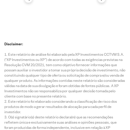
Disclaimer:
Este relatório de análise foi elaborado pela XP Investimentos CCTVM S.A.
(“XP Investimentos ou XP”) de acordo com todas as exigências previstas na
Resolução CVM 20/2021, tem como objetivo fornecer informações que
possam auxiliar o investidor a tomar sua própria decisão de investimento, não
constituindo qualquer tipo de oferta ou solicitação de compra e/ou venda de
qualquer produto. As informações contidas neste relatório são consideradas
válidas na data de sua divulgação e foram obtidas de fontes públicas. A XP
Investimentos não se responsabiliza por qualquer decisão tomada pelo
cliente com base no presente relatório.
Este relatório foi elaborado considerando a classificação de risco dos
produtos de modo a gerar resultados de alocação para cada perfil de
investidor.
O(s) signatário(s) deste relatório declara(m) que as recomendações
refletem única e exclusivamente suas análises e opiniões pessoais, que
foram produzidas de forma independente, inclusive em relação à XP