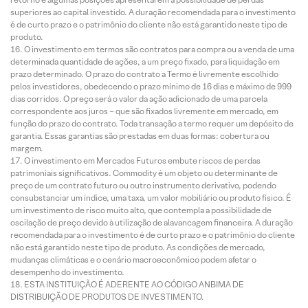
superiores ao capital investido. A duração recomendada para o investimento
é de curto prazo e o patrimônio do cliente não está garantido neste tipo de
produto.
O investimento em termos são contratos para compra ou a venda de uma
determinada quantidade de ações, a um preço fixado, para liquidação em
prazo determinado. O prazo do contrato a Termo é livremente escolhido
pelos investidores, obedecendo o prazo mínimo de 16 dias e máximo de 999
dias corridos. O preço será o valor da ação adicionado de uma parcela
correspondente aos juros – que são fixados livremente em mercado, em
função do prazo do contrato. Toda transação a termo requer um depósito de
garantia. Essas garantias são prestadas em duas formas: cobertura ou
margem.
O investimento em Mercados Futuros embute riscos de perdas
patrimoniais significativos. Commodity é um objeto ou determinante de
preço de um contrato futuro ou outro instrumento derivativo, podendo
consubstanciar um índice, uma taxa, um valor mobiliário ou produto físico. É
um investimento de risco muito alto, que contempla a possibilidade de
oscilação de preço devido à utilização de alavancagem financeira. A duração
recomendada para o investimento é de curto prazo e o patrimônio do cliente
não está garantido neste tipo de produto. As condições de mercado,
mudanças climáticas e o cenário macroeconômico podem afetar o
desempenho do investimento.
ESTA INSTITUIÇÃO É ADERENTE AO CÓDIGO ANBIMA DE
DISTRIBUIÇÃO DE PRODUTOS DE INVESTIMENTO.