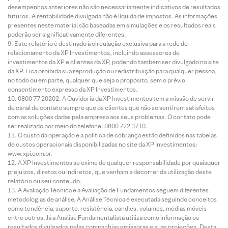
desempenhos anteriores não são necessariamente indicativos de resultados
futuros. A rentabilidade divulgada não é líquida de impostos. As informações
presentes neste material são baseadas em simulações e os resultados reais
poderão ser significativamente diferentes.
Este relatório é destinado à circulação exclusiva para a rede de
relacionamento da XP Investimentos, incluindo assessores de
investimentos da XP e clientes da XP, podendo também ser divulgado no site
da XP. Fica proibida sua reprodução ou redistribuição para qualquer pessoa,
no todo ou em parte, qualquer que seja o propósito, sem o prévio
consentimento expresso da XP Investimentos.
0800 77 20202. A Ouvidoria da XP Investimentos tem a missão de servir
de canal de contato sempre que os clientes que não se sentirem satisfeitos
com as soluções dadas pela empresa aos seus problemas. O contato pode
ser realizado por meio do telefone: 0800 722 3710.
O custo da operação e a política de cobrança estão definidos nas tabelas
de custos operacionais disponibilizadas no site da XP Investimentos:
www.xpi.com.br.
A XP Investimentos se exime de qualquer responsabilidade por quaisquer
prejuízos, diretos ou indiretos, que venham a decorrer da utilização deste
relatório ou seu conteúdo.
A Avaliação Técnica e a Avaliação de Fundamentos seguem diferentes
metodologias de análise. A Análise Técnica é executada seguindo conceitos
como tendência, suporte, resistência, candles, volumes, médias móveis
entre outros. Já a Análise Fundamentalista utiliza como informação os
resultados divulgados pelas companhias emissoras e suas projeções. Desta