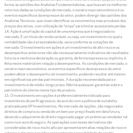
forma, as opiniões dos Analistas Fundamentalistas, que buscam os melhores
retornos dadas as condições de mercado, o cenário macroeconômico e os
eventos específicos da empresa e do setor, podem divergir das opiniões dos
Analistas Técnicos, que visam identificar os movimentos mais prováveis dos
preços dos ativos, com utilização de “stops” para limitar as possíveis perdas.
Ação é uma fração do capital de uma empresa que é negociada no
mercado. É um título de renda variável, ou seja, um investimento no qual a
rentabilidade não é preestabelecida, varia conforme as cotações de
mercado. O investimento em ações é um investimento de alto risco e os
desempenhos anteriores não são necessariamente indicativos de resultados
futuros e nenhuma declaração ou garantia, de forma expressa ou implícita, é
feita neste material em relação a desempenhos. As condições de mercado, o
cenário macroeconômico, os eventos específicos da empresa e do setor
podem afetar o desempenho do investimento, podendo resultar até mesmo
em significativas perdas patrimoniais. A duração recomendada para o
investimento é de médio-longo prazo. Não há quaisquer garantias sobre o
patrimônio do cliente neste tipo de produto.
O investimento em opções é preferencialmente indicado para
investidores de perfil agressivo, de acordo com a política de suitability
praticada pela XP Investimentos. No mercado de opções, são negociados
direitos de compra ou venda de um bem por preço fixado em data futura,
devendo o adquirente do direito negociado pagar um prêmio ao vendedor tal
como num acordo seguro. As operações com esses derivativos são
consideradas de risco muito alto por apresentarem altas relações de risco e
retorno e algumas posições apresentarem a possibilidade de perdas