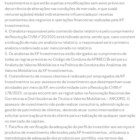
Investimentos e que estão sujeitas a modificações sem aviso prévio em
decorrência de alterações nas condições de mercado, e que sua(s)
remuneração(es) é(são) indiretamente influenciada por receitas
provenientes dos negócios e operações financeiras realizadas pela XP
Investimentos.
O analista responsável pelo conteúdo deste relatório e pelo cumprimento
da Resolução CVM nº 20/2021 está indicado acima, sendo que, caso constem
a indicação de mais um analista no relatório, o responsável será o primeiro
analista credenciado a ser mencionado no relatório.
Os analistas da XP Investimentos estão obrigados ao cumprimento de
todas as regras previstas no Código de Conduta da APIMEC Brasil para o
Analista de Valores Mobiliários e na Política de Conduta dos Analistas de
Valores Mobiliários da XP Investimentos.
O atendimento de nossos clientes é realizado por empregados da XP
Investimentos ou por assessores de investimento que desempenham suas
atividades por meio da XP, em conformidade com a Resolução CVM nº
178/2023, os quais encontram-se registrados na Associação Nacional das
Corretoras e Distribuidoras de Títulos e Valores Mobiliários – ANCORD. O
assessor de investimento não pode realizar consultoria, administração ou
gestão de patrimônio de clientes, devendo atuar como intermediário e
solicitar autorização prévia do cliente para a realização de qualquer operação
no mercado de capitais.
Para fins de verificação da adequação do perfil do investidor aos serviços e
produtos de investimento oferecidos pela XP Investimentos, utilizamos a
metodologia de adequação dos produtos por portfólio, nos termos das