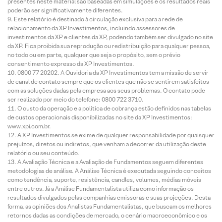
presentes neste material são baseadas em simulações e os resultados reais
poderão ser significativamente diferentes.
Este relatório é destinado à circulação exclusiva para a rede de
relacionamento da XP Investimentos, incluindo assessores de
investimentos da XP e clientes da XP, podendo também ser divulgado no site
da XP. Fica proibida sua reprodução ou redistribuição para qualquer pessoa,
no todo ou em parte, qualquer que seja o propósito, sem o prévio
consentimento expresso da XP Investimentos.
0800 77 20202. A Ouvidoria da XP Investimentos tem a missão de servir
de canal de contato sempre que os clientes que não se sentirem satisfeitos
com as soluções dadas pela empresa aos seus problemas. O contato pode
ser realizado por meio do telefone: 0800 722 3710.
O custo da operação e a política de cobrança estão definidos nas tabelas
de custos operacionais disponibilizadas no site da XP Investimentos:
www.xpi.com.br.
A XP Investimentos se exime de qualquer responsabilidade por quaisquer
prejuízos, diretos ou indiretos, que venham a decorrer da utilização deste
relatório ou seu conteúdo.
A Avaliação Técnica e a Avaliação de Fundamentos seguem diferentes
metodologias de análise. A Análise Técnica é executada seguindo conceitos
como tendência, suporte, resistência, candles, volumes, médias móveis
entre outros. Já a Análise Fundamentalista utiliza como informação os
resultados divulgados pelas companhias emissoras e suas projeções. Desta
forma, as opiniões dos Analistas Fundamentalistas, que buscam os melhores
retornos dadas as condições de mercado, o cenário macroeconômico e os