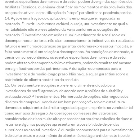
eventos específicos da empresa e do setor, podem divergir das opiniões dos
Analistas Técnicos, que visam identificar os movimentos mais prováveis dos
preços dos ativos, com utilização de “stops” para limitar as possíveis perdas.
Ação é uma fração do capital de uma empresa que é negociada no
mercado. É um título de renda variável, ou seja, um investimento no qual a
rentabilidade não é preestabelecida, varia conforme as cotações de
mercado. O investimento em ações é um investimento de alto risco e os
desempenhos anteriores não são necessariamente indicativos de resultados
futuros e nenhuma declaração ou garantia, de forma expressa ou implícita, é
feita neste material em relação a desempenhos. As condições de mercado, o
cenário macroeconômico, os eventos específicos da empresa e do setor
podem afetar o desempenho do investimento, podendo resultar até mesmo
em significativas perdas patrimoniais. A duração recomendada para o
investimento é de médio-longo prazo. Não há quaisquer garantias sobre o
patrimônio do cliente neste tipo de produto.
O investimento em opções é preferencialmente indicado para
investidores de perfil agressivo, de acordo com a política de suitability
praticada pela XP Investimentos. No mercado de opções, são negociados
direitos de compra ou venda de um bem por preço fixado em data futura,
devendo o adquirente do direito negociado pagar um prêmio ao vendedor tal
como num acordo seguro. As operações com esses derivativos são
consideradas de risco muito alto por apresentarem altas relações de risco e
retorno e algumas posições apresentarem a possibilidade de perdas
superiores ao capital investido. A duração recomendada para o investimento
é de curto prazo e o patrimônio do cliente não está garantido neste tipo de