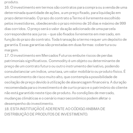
produto.
O investimento em termos são contratos para compra ou a venda de uma
determinada quantidade de ações, a um preço fixado, para liquidação em
prazo determinado. O prazo do contrato a Termo é livremente escolhido
pelos investidores, obedecendo o prazo mínimo de 16 dias e máximo de 999
dias corridos. O preço será o valor da ação adicionado de uma parcela
correspondente aos juros – que são fixados livremente em mercado, em
função do prazo do contrato. Toda transação a termo requer um depósito de
garantia. Essas garantias são prestadas em duas formas: cobertura ou
margem.
O investimento em Mercados Futuros embute riscos de perdas
patrimoniais significativos. Commodity é um objeto ou determinante de
preço de um contrato futuro ou outro instrumento derivativo, podendo
consubstanciar um índice, uma taxa, um valor mobiliário ou produto físico. É
um investimento de risco muito alto, que contempla a possibilidade de
oscilação de preço devido à utilização de alavancagem financeira. A duração
recomendada para o investimento é de curto prazo e o patrimônio do cliente
não está garantido neste tipo de produto. As condições de mercado,
mudanças climáticas e o cenário macroeconômico podem afetar o
desempenho do investimento.
ESTA INSTITUIÇÃO É ADERENTE AO CÓDIGO ANBIMA DE
DISTRIBUIÇÃO DE PRODUTOS DE INVESTIMENTO.