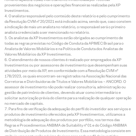
provenientes dos negócios e operações financeiras realizadas pela XP
Investimentos.
O analista responsável pelo conteúdo deste relatório e pelo cumprimento
da Resolução CVM nº 20/2021 está indicado acima, sendo que, caso constem
a indicação de mais um analista no relatório, o responsável será o primeiro
analista credenciado a ser mencionado no relatório.
Os analistas da XP Investimentos estão obrigados ao cumprimento de
todas as regras previstas no Código de Conduta da APIMEC Brasil para o
Analista de Valores Mobiliários e na Política de Conduta dos Analistas de
Valores Mobiliários da XP Investimentos.
O atendimento de nossos clientes é realizado por empregados da XP
Investimentos ou por assessores de investimento que desempenham suas
atividades por meio da XP, em conformidade com a Resolução CVM nº
178/2023, os quais encontram-se registrados na Associação Nacional das
Corretoras e Distribuidoras de Títulos e Valores Mobiliários – ANCORD. O
assessor de investimento não pode realizar consultoria, administração ou
gestão de patrimônio de clientes, devendo atuar como intermediário e
solicitar autorização prévia do cliente para a realização de qualquer operação
no mercado de capitais.
Para fins de verificação da adequação do perfil do investidor aos serviços e
produtos de investimento oferecidos pela XP Investimentos, utilizamos a
metodologia de adequação dos produtos por portfólio, nos termos das
Regras e Procedimentos ANBIMA de Suitability nº 01 e do Código ANBIMA
de Distribuição de Produtos de Investimento. Essa metodologia consiste em