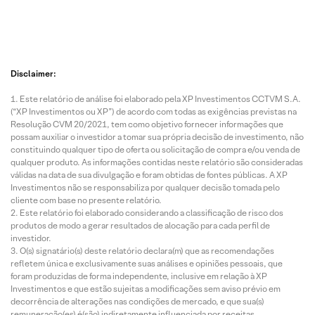
Disclaimer:
Este relatório de análise foi elaborado pela XP Investimentos CCTVM S.A.
(“XP Investimentos ou XP”) de acordo com todas as exigências previstas na
Resolução CVM 20/2021, tem como objetivo fornecer informações que
possam auxiliar o investidor a tomar sua própria decisão de investimento, não
constituindo qualquer tipo de oferta ou solicitação de compra e/ou venda de
qualquer produto. As informações contidas neste relatório são consideradas
válidas na data de sua divulgação e foram obtidas de fontes públicas. A XP
Investimentos não se responsabiliza por qualquer decisão tomada pelo
cliente com base no presente relatório.
Este relatório foi elaborado considerando a classificação de risco dos
produtos de modo a gerar resultados de alocação para cada perfil de
investidor.
O(s) signatário(s) deste relatório declara(m) que as recomendações
refletem única e exclusivamente suas análises e opiniões pessoais, que
foram produzidas de forma independente, inclusive em relação à XP
Investimentos e que estão sujeitas a modificações sem aviso prévio em
decorrência de alterações nas condições de mercado, e que sua(s)
remuneração(es) é(são) indiretamente influenciada por receitas