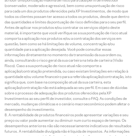
atribuir uma pontuação máxima de risco para cada perfil de investidor
(conservador, moderado e agressivo), bem como uma pontuação de risco
para cada um dos produtos oferecidos pela XP Investimentos, de modo que
todos os clientes possam ter acesso a todos os produtos, desde que dentro
das quantidades e limites da pontuação de risco definidas para o seu perfil.
Antes de aplicar nos produtos e/ou contratar os serviços objeto deste
material, é importante que você verifique se a sua pontuação de risco atual
comporta a aplicação nos produtos e/ou a contratação dos serviços em
questão, bem como se há limitações de volume, concentração e/ou
quantidade para a aplicação desejada. Você pode consultar essas
informações diretamente no momento da transmissão da sua ordem ou,
ainda, consultando o risco geral da sua carteira na tela de carteira (Visão
Risco). Caso a sua pontuação de risco atual não comporte a
aplicação/contratação pretendida, ou caso existam limitações em relação à
quantidade e/ou volume financeiro para a referida aplicação/contratação, isto
significa que, com base na composição atual da sua carteira, esta
aplicação/contratação não está adequada ao seu perfil. Em caso de dúvidas
sobre o processo de adequação dos produtos oferecidos pela XP
Investimentos ao seu perfil de investidor, consulte o FAQ. As condições de
mercado, mudanças climáticas e o cenário macroeconômico podem afetar o
desempenho do investimento.
A rentabilidade de produtos financeiros pode apresentar variações e seu
preço ou valor pode aumentar ou diminuir num curto espaço de tempo. Os
desempenhos anteriores não são necessariamente indicativos de resultados
futuros. A rentabilidade divulgada não é líquida de impostos. As informações