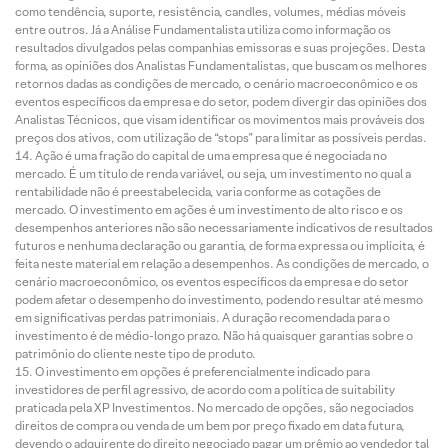
como tendência, suporte, resistência, candles, volumes, médias móveis
entre outros. Já a Análise Fundamentalista utiliza como informação os
resultados divulgados pelas companhias emissoras e suas projeções. Desta
forma, as opiniões dos Analistas Fundamentalistas, que buscam os melhores
retornos dadas as condições de mercado, o cenário macroeconômico e os
eventos específicos da empresa e do setor, podem divergir das opiniões dos
Analistas Técnicos, que visam identificar os movimentos mais prováveis dos
preços dos ativos, com utilização de “stops” para limitar as possíveis perdas.
Ação é uma fração do capital de uma empresa que é negociada no
mercado. É um título de renda variável, ou seja, um investimento no qual a
rentabilidade não é preestabelecida, varia conforme as cotações de
mercado. O investimento em ações é um investimento de alto risco e os
desempenhos anteriores não são necessariamente indicativos de resultados
futuros e nenhuma declaração ou garantia, de forma expressa ou implícita, é
feita neste material em relação a desempenhos. As condições de mercado, o
cenário macroeconômico, os eventos específicos da empresa e do setor
podem afetar o desempenho do investimento, podendo resultar até mesmo
em significativas perdas patrimoniais. A duração recomendada para o
investimento é de médio-longo prazo. Não há quaisquer garantias sobre o
patrimônio do cliente neste tipo de produto.
O investimento em opções é preferencialmente indicado para
investidores de perfil agressivo, de acordo com a política de suitability
praticada pela XP Investimentos. No mercado de opções, são negociados
direitos de compra ou venda de um bem por preço fixado em data futura,
devendo o adquirente do direito negociado pagar um prêmio ao vendedor tal