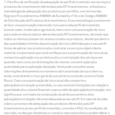
Para fins de verificação da adequação do perfil do investidor aos serviços e
produtos de investimento oferecidos pela XP Investimentos, utilizamos a
metodologia de adequação dos produtos por portfólio, nos termos das
Regras e Procedimentos ANBIMA de Suitability nº 01 e do Código ANBIMA
de Distribuição de Produtos de Investimento. Essa metodologia consiste em
atribuir uma pontuação máxima de risco para cada perfil de investidor
(conservador, moderado e agressivo), bem como uma pontuação de risco
para cada um dos produtos oferecidos pela XP Investimentos, de modo que
todos os clientes possam ter acesso a todos os produtos, desde que dentro
das quantidades e limites da pontuação de risco definidas para o seu perfil.
Antes de aplicar nos produtos e/ou contratar os serviços objeto deste
material, é importante que você verifique se a sua pontuação de risco atual
comporta a aplicação nos produtos e/ou a contratação dos serviços em
questão, bem como se há limitações de volume, concentração e/ou
quantidade para a aplicação desejada. Você pode consultar essas
informações diretamente no momento da transmissão da sua ordem ou,
ainda, consultando o risco geral da sua carteira na tela de carteira (Visão
Risco). Caso a sua pontuação de risco atual não comporte a
aplicação/contratação pretendida, ou caso existam limitações em relação à
quantidade e/ou volume financeiro para a referida aplicação/contratação, isto
significa que, com base na composição atual da sua carteira, esta
aplicação/contratação não está adequada ao seu perfil. Em caso de dúvidas
sobre o processo de adequação dos produtos oferecidos pela XP
Investimentos ao seu perfil de investidor, consulte o FAQ. As condições de
mercado, mudanças climáticas e o cenário macroeconômico podem afetar o