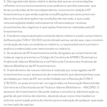
O(s) signatário(s) deste relatório declara(m) que as recomendações
refletem única e exclusivamente suas análises e opiniões pessoais, que
foram produzidas de forma independente, inclusive em relação à XP
Investimentos e que estão sujeitas a modificações sem aviso prévio em
decorrência de alterações nas condições de mercado, e que sua(s)
remuneração(es) é(são) indiretamente influenciada por receitas
provenientes dos negócios e operações financeiras realizadas pela XP
Investimentos.
O analista responsável pelo conteúdo deste relatório e pelo cumprimento
da Resolução CVM nº 20/2021 está indicado acima, sendo que, caso constem
a indicação de mais um analista no relatório, o responsável será o primeiro
analista credenciado a ser mencionado no relatório.
Os analistas da XP Investimentos estão obrigados ao cumprimento de
todas as regras previstas no Código de Conduta da APIMEC Brasil para o
Analista de Valores Mobiliários e na Política de Conduta dos Analistas de
Valores Mobiliários da XP Investimentos.
O atendimento de nossos clientes é realizado por empregados da XP
Investimentos ou por assessores de investimento que desempenham suas
atividades por meio da XP, em conformidade com a Resolução CVM nº
178/2023, os quais encontram-se registrados na Associação Nacional das
Corretoras e Distribuidoras de Títulos e Valores Mobiliários – ANCORD. O
assessor de investimento não pode realizar consultoria, administração ou
gestão de patrimônio de clientes, devendo atuar como intermediário e
solicitar autorização prévia do cliente para a realização de qualquer operação
no mercado de capitais.