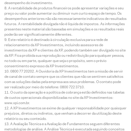
desempenho do investimento.
A rentabilidade de produtos financeiros pode apresentar variações e seu
preço ou valor pode aumentar ou diminuir num curto espaço de tempo. Os
desempenhos anteriores não são necessariamente indicativos de resultados
futuros. A rentabilidade divulgada não é líquida de impostos. As informações
presentes neste material são baseadas em simulações e os resultados reais
poderão ser significativamente diferentes.
Este relatório é destinado à circulação exclusiva para a rede de
relacionamento da XP Investimentos, incluindo assessores de
investimentos da XP e clientes da XP, podendo também ser divulgado no site
da XP. Fica proibida sua reprodução ou redistribuição para qualquer pessoa,
no todo ou em parte, qualquer que seja o propósito, sem o prévio
consentimento expresso da XP Investimentos.
0800 77 20202. A Ouvidoria da XP Investimentos tem a missão de servir
de canal de contato sempre que os clientes que não se sentirem satisfeitos
com as soluções dadas pela empresa aos seus problemas. O contato pode
ser realizado por meio do telefone: 0800 722 3710.
O custo da operação e a política de cobrança estão definidos nas tabelas
de custos operacionais disponibilizadas no site da XP Investimentos:
www.xpi.com.br.
A XP Investimentos se exime de qualquer responsabilidade por quaisquer
prejuízos, diretos ou indiretos, que venham a decorrer da utilização deste
relatório ou seu conteúdo.
A Avaliação Técnica e a Avaliação de Fundamentos seguem diferentes
metodologias de análise. A Análise Técnica é executada seguindo conceitos