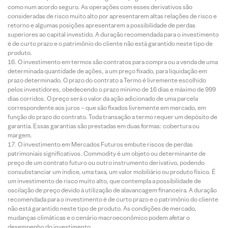
como num acordo seguro. As operações com esses derivativos são
consideradas de risco muito alto por apresentarem altas relações de risco e
retorno e algumas posições apresentarem a possibilidade de perdas
superiores ao capital investido. A duração recomendada para o investimento
é de curto prazo e o patrimônio do cliente não está garantido neste tipo de
produto.
O investimento em termos são contratos para compra ou a venda de uma
determinada quantidade de ações, a um preço fixado, para liquidação em
prazo determinado. O prazo do contrato a Termo é livremente escolhido
pelos investidores, obedecendo o prazo mínimo de 16 dias e máximo de 999
dias corridos. O preço será o valor da ação adicionado de uma parcela
correspondente aos juros – que são fixados livremente em mercado, em
função do prazo do contrato. Toda transação a termo requer um depósito de
garantia. Essas garantias são prestadas em duas formas: cobertura ou
margem.
O investimento em Mercados Futuros embute riscos de perdas
patrimoniais significativos. Commodity é um objeto ou determinante de
preço de um contrato futuro ou outro instrumento derivativo, podendo
consubstanciar um índice, uma taxa, um valor mobiliário ou produto físico. É
um investimento de risco muito alto, que contempla a possibilidade de
oscilação de preço devido à utilização de alavancagem financeira. A duração
recomendada para o investimento é de curto prazo e o patrimônio do cliente
não está garantido neste tipo de produto. As condições de mercado,
mudanças climáticas e o cenário macroeconômico podem afetar o
desempenho do investimento.