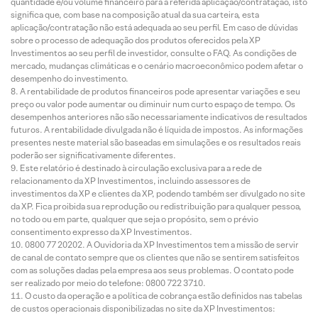
quantidade e/ou volume financeiro para a referida aplicação/contratação, isto
significa que, com base na composição atual da sua carteira, esta
aplicação/contratação não está adequada ao seu perfil. Em caso de dúvidas
sobre o processo de adequação dos produtos oferecidos pela XP
Investimentos ao seu perfil de investidor, consulte o FAQ. As condições de
mercado, mudanças climáticas e o cenário macroeconômico podem afetar o
desempenho do investimento.
A rentabilidade de produtos financeiros pode apresentar variações e seu
preço ou valor pode aumentar ou diminuir num curto espaço de tempo. Os
desempenhos anteriores não são necessariamente indicativos de resultados
futuros. A rentabilidade divulgada não é líquida de impostos. As informações
presentes neste material são baseadas em simulações e os resultados reais
poderão ser significativamente diferentes.
Este relatório é destinado à circulação exclusiva para a rede de
relacionamento da XP Investimentos, incluindo assessores de
investimentos da XP e clientes da XP, podendo também ser divulgado no site
da XP. Fica proibida sua reprodução ou redistribuição para qualquer pessoa,
no todo ou em parte, qualquer que seja o propósito, sem o prévio
consentimento expresso da XP Investimentos.
0800 77 20202. A Ouvidoria da XP Investimentos tem a missão de servir
de canal de contato sempre que os clientes que não se sentirem satisfeitos
com as soluções dadas pela empresa aos seus problemas. O contato pode
ser realizado por meio do telefone: 0800 722 3710.
O custo da operação e a política de cobrança estão definidos nas tabelas
de custos operacionais disponibilizadas no site da XP Investimentos: