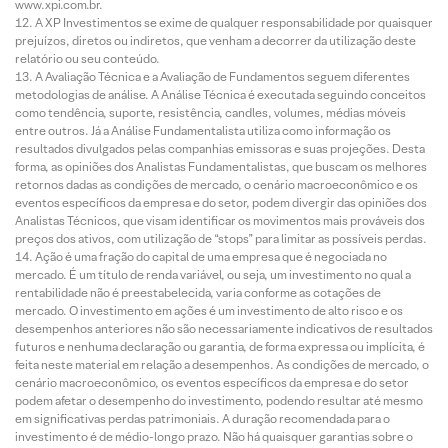
www.xpi.com.br.
A XP Investimentos se exime de qualquer responsabilidade por quaisquer
prejuízos, diretos ou indiretos, que venham a decorrer da utilização deste
relatório ou seu conteúdo.
A Avaliação Técnica e a Avaliação de Fundamentos seguem diferentes
metodologias de análise. A Análise Técnica é executada seguindo conceitos
como tendência, suporte, resistência, candles, volumes, médias móveis
entre outros. Já a Análise Fundamentalista utiliza como informação os
resultados divulgados pelas companhias emissoras e suas projeções. Desta
forma, as opiniões dos Analistas Fundamentalistas, que buscam os melhores
retornos dadas as condições de mercado, o cenário macroeconômico e os
eventos específicos da empresa e do setor, podem divergir das opiniões dos
Analistas Técnicos, que visam identificar os movimentos mais prováveis dos
preços dos ativos, com utilização de “stops” para limitar as possíveis perdas.
Ação é uma fração do capital de uma empresa que é negociada no
mercado. É um título de renda variável, ou seja, um investimento no qual a
rentabilidade não é preestabelecida, varia conforme as cotações de
mercado. O investimento em ações é um investimento de alto risco e os
desempenhos anteriores não são necessariamente indicativos de resultados
futuros e nenhuma declaração ou garantia, de forma expressa ou implícita, é
feita neste material em relação a desempenhos. As condições de mercado, o
cenário macroeconômico, os eventos específicos da empresa e do setor
podem afetar o desempenho do investimento, podendo resultar até mesmo
em significativas perdas patrimoniais. A duração recomendada para o
investimento é de médio-longo prazo. Não há quaisquer garantias sobre o