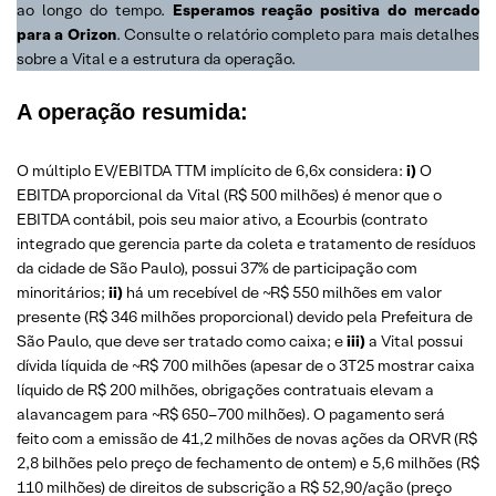
ao longo do tempo.
Esperamos reação positiva do mercado
para a Orizon
. Consulte o relatório completo para mais detalhes
sobre a Vital e a estrutura da operação.
A operação resumida:
O múltiplo EV/EBITDA TTM implícito de 6,6x considera:
i)
O
EBITDA proporcional da Vital (R$ 500 milhões) é menor que o
EBITDA contábil, pois seu maior ativo, a Ecourbis (contrato
integrado que gerencia parte da coleta e tratamento de resíduos
da cidade de São Paulo), possui 37% de participação com
minoritários;
ii)
há um recebível de ~R$ 550 milhões em valor
presente (R$ 346 milhões proporcional) devido pela Prefeitura de
São Paulo, que deve ser tratado como caixa; e
iii)
a Vital possui
dívida líquida de ~R$ 700 milhões (apesar de o 3T25 mostrar caixa
líquido de R$ 200 milhões, obrigações contratuais elevam a
alavancagem para ~R$ 650–700 milhões)
.
O pagamento será
feito com a emissão de 41,2 milhões de novas ações da ORVR (R$
2,8 bilhões pelo preço de fechamento de ontem) e 5,6 milhões (R$
110 milhões) de direitos de subscrição a R$ 52,90/ação (preço