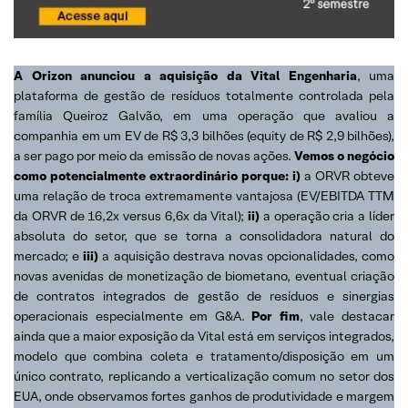
A Orizon anunciou a aquisição da Vital Engenharia
, uma
plataforma de gestão de resíduos totalmente controlada pela
família Queiroz Galvão, em uma operação que avaliou a
companhia em um EV de R$ 3,3 bilhões (equity de R$ 2,9 bilhões),
a ser pago por meio da emissão de novas ações.
Vemos o negócio
como potencialmente extraordinário porque: i)
a ORVR obteve
uma relação de troca extremamente vantajosa (EV/EBITDA TTM
da ORVR de 16,2x versus 6,6x da Vital);
ii)
a operação cria a líder
absoluta do setor, que se torna a consolidadora natural do
mercado; e
iii)
a aquisição destrava novas opcionalidades, como
novas avenidas de monetização de biometano, eventual criação
de contratos integrados de gestão de resíduos e sinergias
operacionais especialmente em G&A.
Por fim
, vale destacar
ainda que a maior exposição da Vital está em serviços integrados,
modelo que combina coleta e tratamento/disposição em um
único contrato, replicando a verticalização comum no setor dos
EUA, onde observamos fortes ganhos de produtividade e margem