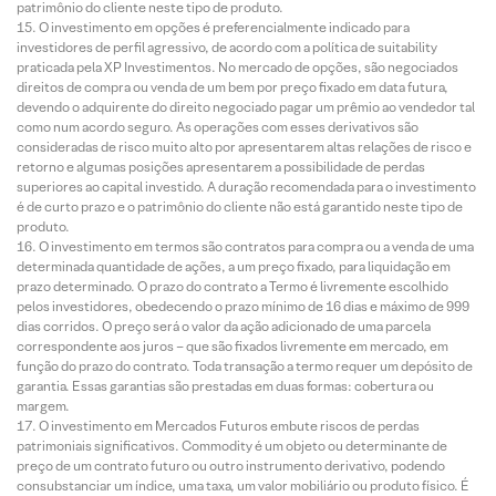
patrimônio do cliente neste tipo de produto.
O investimento em opções é preferencialmente indicado para
investidores de perfil agressivo, de acordo com a política de suitability
praticada pela XP Investimentos. No mercado de opções, são negociados
direitos de compra ou venda de um bem por preço fixado em data futura,
devendo o adquirente do direito negociado pagar um prêmio ao vendedor tal
como num acordo seguro. As operações com esses derivativos são
consideradas de risco muito alto por apresentarem altas relações de risco e
retorno e algumas posições apresentarem a possibilidade de perdas
superiores ao capital investido. A duração recomendada para o investimento
é de curto prazo e o patrimônio do cliente não está garantido neste tipo de
produto.
O investimento em termos são contratos para compra ou a venda de uma
determinada quantidade de ações, a um preço fixado, para liquidação em
prazo determinado. O prazo do contrato a Termo é livremente escolhido
pelos investidores, obedecendo o prazo mínimo de 16 dias e máximo de 999
dias corridos. O preço será o valor da ação adicionado de uma parcela
correspondente aos juros – que são fixados livremente em mercado, em
função do prazo do contrato. Toda transação a termo requer um depósito de
garantia. Essas garantias são prestadas em duas formas: cobertura ou
margem.
O investimento em Mercados Futuros embute riscos de perdas
patrimoniais significativos. Commodity é um objeto ou determinante de
preço de um contrato futuro ou outro instrumento derivativo, podendo
consubstanciar um índice, uma taxa, um valor mobiliário ou produto físico. É