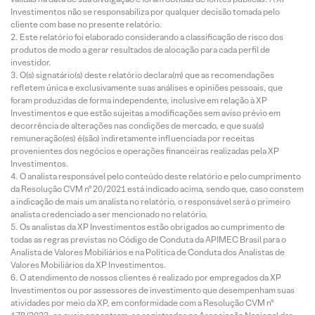
Investimentos não se responsabiliza por qualquer decisão tomada pelo
cliente com base no presente relatório.
Este relatório foi elaborado considerando a classificação de risco dos
produtos de modo a gerar resultados de alocação para cada perfil de
investidor.
O(s) signatário(s) deste relatório declara(m) que as recomendações
refletem única e exclusivamente suas análises e opiniões pessoais, que
foram produzidas de forma independente, inclusive em relação à XP
Investimentos e que estão sujeitas a modificações sem aviso prévio em
decorrência de alterações nas condições de mercado, e que sua(s)
remuneração(es) é(são) indiretamente influenciada por receitas
provenientes dos negócios e operações financeiras realizadas pela XP
Investimentos.
O analista responsável pelo conteúdo deste relatório e pelo cumprimento
da Resolução CVM nº 20/2021 está indicado acima, sendo que, caso constem
a indicação de mais um analista no relatório, o responsável será o primeiro
analista credenciado a ser mencionado no relatório.
Os analistas da XP Investimentos estão obrigados ao cumprimento de
todas as regras previstas no Código de Conduta da APIMEC Brasil para o
Analista de Valores Mobiliários e na Política de Conduta dos Analistas de
Valores Mobiliários da XP Investimentos.
O atendimento de nossos clientes é realizado por empregados da XP
Investimentos ou por assessores de investimento que desempenham suas
atividades por meio da XP, em conformidade com a Resolução CVM nº