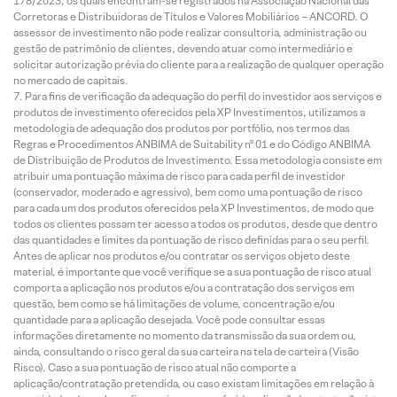
178/2023, os quais encontram-se registrados na Associação Nacional das
Corretoras e Distribuidoras de Títulos e Valores Mobiliários – ANCORD. O
assessor de investimento não pode realizar consultoria, administração ou
gestão de patrimônio de clientes, devendo atuar como intermediário e
solicitar autorização prévia do cliente para a realização de qualquer operação
no mercado de capitais.
Para fins de verificação da adequação do perfil do investidor aos serviços e
produtos de investimento oferecidos pela XP Investimentos, utilizamos a
metodologia de adequação dos produtos por portfólio, nos termos das
Regras e Procedimentos ANBIMA de Suitability nº 01 e do Código ANBIMA
de Distribuição de Produtos de Investimento. Essa metodologia consiste em
atribuir uma pontuação máxima de risco para cada perfil de investidor
(conservador, moderado e agressivo), bem como uma pontuação de risco
para cada um dos produtos oferecidos pela XP Investimentos, de modo que
todos os clientes possam ter acesso a todos os produtos, desde que dentro
das quantidades e limites da pontuação de risco definidas para o seu perfil.
Antes de aplicar nos produtos e/ou contratar os serviços objeto deste
material, é importante que você verifique se a sua pontuação de risco atual
comporta a aplicação nos produtos e/ou a contratação dos serviços em
questão, bem como se há limitações de volume, concentração e/ou
quantidade para a aplicação desejada. Você pode consultar essas
informações diretamente no momento da transmissão da sua ordem ou,
ainda, consultando o risco geral da sua carteira na tela de carteira (Visão
Risco). Caso a sua pontuação de risco atual não comporte a
aplicação/contratação pretendida, ou caso existam limitações em relação à