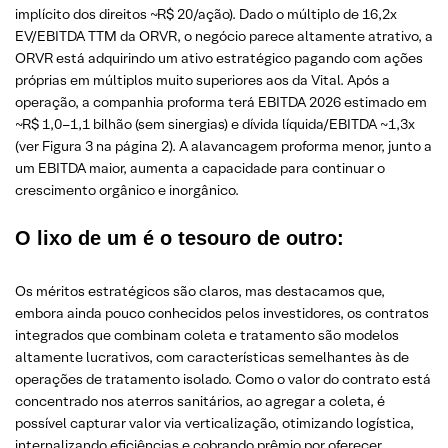
implícito dos direitos ~R$ 20/ação). Dado o múltiplo de 16,2x
EV/EBITDA TTM da ORVR, o negócio parece altamente atrativo, a
ORVR está adquirindo um ativo estratégico pagando com ações
próprias em múltiplos muito superiores aos da Vital. Após a
operação, a companhia proforma terá EBITDA 2026 estimado em
~R$ 1,0–1,1 bilhão (sem sinergias) e dívida líquida/EBITDA ~1,3x
(ver Figura 3 na página 2). A alavancagem proforma menor, junto a
um EBITDA maior, aumenta a capacidade para continuar o
crescimento orgânico e inorgânico.
O lixo de um é o tesouro de outro
:
Os méritos estratégicos são claros, mas destacamos que,
embora ainda pouco conhecidos pelos investidores, os contratos
integrados que combinam coleta e tratamento são modelos
altamente lucrativos, com características semelhantes às de
operações de tratamento isolado. Como o valor do contrato está
concentrado nos aterros sanitários, ao agregar a coleta, é
possível capturar valor via verticalização, otimizando logística,
internalizando eficiências e cobrando prêmio por oferecer