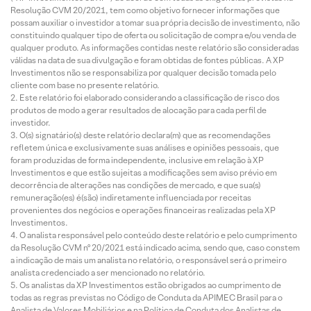
Resolução CVM 20/2021, tem como objetivo fornecer informações que
possam auxiliar o investidor a tomar sua própria decisão de investimento, não
constituindo qualquer tipo de oferta ou solicitação de compra e/ou venda de
qualquer produto. As informações contidas neste relatório são consideradas
válidas na data de sua divulgação e foram obtidas de fontes públicas. A XP
Investimentos não se responsabiliza por qualquer decisão tomada pelo
cliente com base no presente relatório.
Este relatório foi elaborado considerando a classificação de risco dos
produtos de modo a gerar resultados de alocação para cada perfil de
investidor.
O(s) signatário(s) deste relatório declara(m) que as recomendações
refletem única e exclusivamente suas análises e opiniões pessoais, que
foram produzidas de forma independente, inclusive em relação à XP
Investimentos e que estão sujeitas a modificações sem aviso prévio em
decorrência de alterações nas condições de mercado, e que sua(s)
remuneração(es) é(são) indiretamente influenciada por receitas
provenientes dos negócios e operações financeiras realizadas pela XP
Investimentos.
O analista responsável pelo conteúdo deste relatório e pelo cumprimento
da Resolução CVM nº 20/2021 está indicado acima, sendo que, caso constem
a indicação de mais um analista no relatório, o responsável será o primeiro
analista credenciado a ser mencionado no relatório.
Os analistas da XP Investimentos estão obrigados ao cumprimento de
todas as regras previstas no Código de Conduta da APIMEC Brasil para o
Analista de Valores Mobiliários e na Política de Conduta dos Analistas de