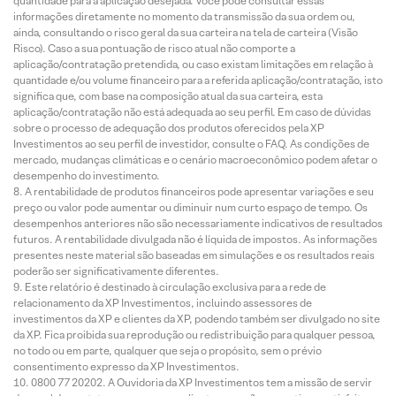
quantidade para a aplicação desejada. Você pode consultar essas
informações diretamente no momento da transmissão da sua ordem ou,
ainda, consultando o risco geral da sua carteira na tela de carteira (Visão
Risco). Caso a sua pontuação de risco atual não comporte a
aplicação/contratação pretendida, ou caso existam limitações em relação à
quantidade e/ou volume financeiro para a referida aplicação/contratação, isto
significa que, com base na composição atual da sua carteira, esta
aplicação/contratação não está adequada ao seu perfil. Em caso de dúvidas
sobre o processo de adequação dos produtos oferecidos pela XP
Investimentos ao seu perfil de investidor, consulte o FAQ. As condições de
mercado, mudanças climáticas e o cenário macroeconômico podem afetar o
desempenho do investimento.
A rentabilidade de produtos financeiros pode apresentar variações e seu
preço ou valor pode aumentar ou diminuir num curto espaço de tempo. Os
desempenhos anteriores não são necessariamente indicativos de resultados
futuros. A rentabilidade divulgada não é líquida de impostos. As informações
presentes neste material são baseadas em simulações e os resultados reais
poderão ser significativamente diferentes.
Este relatório é destinado à circulação exclusiva para a rede de
relacionamento da XP Investimentos, incluindo assessores de
investimentos da XP e clientes da XP, podendo também ser divulgado no site
da XP. Fica proibida sua reprodução ou redistribuição para qualquer pessoa,
no todo ou em parte, qualquer que seja o propósito, sem o prévio
consentimento expresso da XP Investimentos.
0800 77 20202. A Ouvidoria da XP Investimentos tem a missão de servir