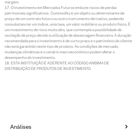
margem.
O investimento em Mercados Futuros embute riscos de perdas
patrimoniais significativos. Commodity é um objeto ou determinante de
preço de um contrato futuro ou outro instrumento derivativo, podendo
consubstanciar um índice, uma taxa, um valor mobiliário ou produto físico. É
um investimento de risco muito alto, que contempla a possibilidade de
oscilação de preço devido à utilização de alavancagem financeira. A duração
recomendada para o investimento é de curto prazo e o patrimônio do cliente
não está garantido neste tipo de produto. As condições de mercado,
mudanças climáticas e o cenário macroeconômico podem afetar o
desempenho do investimento.
ESTA INSTITUIÇÃO É ADERENTE AO CÓDIGO ANBIMA DE
DISTRIBUIÇÃO DE PRODUTOS DE INVESTIMENTO.
Análises