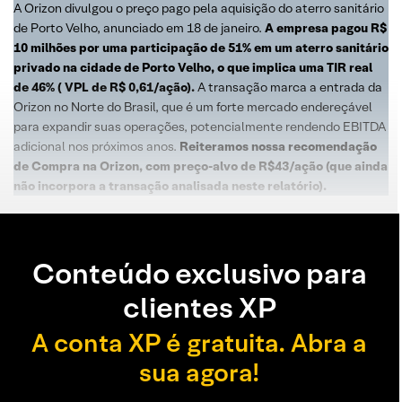
A Orizon divulgou o preço pago pela aquisição do aterro sanitário
de Porto Velho, anunciado em 18 de janeiro.
A empresa pagou R$
10 milhões por uma participação de 51% em um aterro sanitário
privado na cidade de Porto Velho, o que implica uma TIR real
de 46% ( VPL de R$ 0,61/ação).
A transação marca a entrada da
Orizon no Norte do Brasil, que é um forte mercado endereçável
para expandir suas operações, potencialmente rendendo EBITDA
adicional nos próximos anos.
Reiteramos nossa recomendação
de Compra na Orizon, com preço-alvo de R$43/ação (que ainda
não incorpora a transação analisada neste relatório).
Conteúdo exclusivo para
clientes XP
A conta XP é gratuita. Abra a
sua agora!