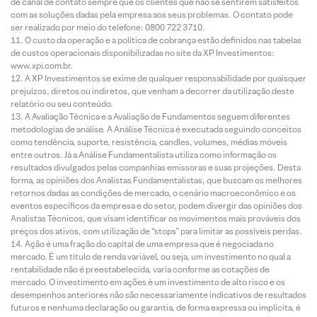
de canal de contato sempre que os clientes que não se sentirem satisfeitos
com as soluções dadas pela empresa aos seus problemas. O contato pode
ser realizado por meio do telefone: 0800 722 3710.
O custo da operação e a política de cobrança estão definidos nas tabelas
de custos operacionais disponibilizadas no site da XP Investimentos:
www.xpi.com.br.
A XP Investimentos se exime de qualquer responsabilidade por quaisquer
prejuízos, diretos ou indiretos, que venham a decorrer da utilização deste
relatório ou seu conteúdo.
A Avaliação Técnica e a Avaliação de Fundamentos seguem diferentes
metodologias de análise. A Análise Técnica é executada seguindo conceitos
como tendência, suporte, resistência, candles, volumes, médias móveis
entre outros. Já a Análise Fundamentalista utiliza como informação os
resultados divulgados pelas companhias emissoras e suas projeções. Desta
forma, as opiniões dos Analistas Fundamentalistas, que buscam os melhores
retornos dadas as condições de mercado, o cenário macroeconômico e os
eventos específicos da empresa e do setor, podem divergir das opiniões dos
Analistas Técnicos, que visam identificar os movimentos mais prováveis dos
preços dos ativos, com utilização de “stops” para limitar as possíveis perdas.
Ação é uma fração do capital de uma empresa que é negociada no
mercado. É um título de renda variável, ou seja, um investimento no qual a
rentabilidade não é preestabelecida, varia conforme as cotações de
mercado. O investimento em ações é um investimento de alto risco e os
desempenhos anteriores não são necessariamente indicativos de resultados
futuros e nenhuma declaração ou garantia, de forma expressa ou implícita, é