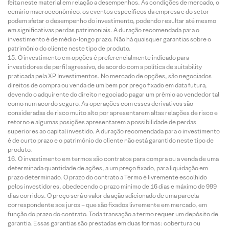
feita neste material em relação a desempenhos. As condições de mercado, o
cenário macroeconômico, os eventos específicos da empresa e do setor
podem afetar o desempenho do investimento, podendo resultar até mesmo
em significativas perdas patrimoniais. A duração recomendada para o
investimento é de médio-longo prazo. Não há quaisquer garantias sobre o
patrimônio do cliente neste tipo de produto.
O investimento em opções é preferencialmente indicado para
investidores de perfil agressivo, de acordo com a política de suitability
praticada pela XP Investimentos. No mercado de opções, são negociados
direitos de compra ou venda de um bem por preço fixado em data futura,
devendo o adquirente do direito negociado pagar um prêmio ao vendedor tal
como num acordo seguro. As operações com esses derivativos são
consideradas de risco muito alto por apresentarem altas relações de risco e
retorno e algumas posições apresentarem a possibilidade de perdas
superiores ao capital investido. A duração recomendada para o investimento
é de curto prazo e o patrimônio do cliente não está garantido neste tipo de
produto.
O investimento em termos são contratos para compra ou a venda de uma
determinada quantidade de ações, a um preço fixado, para liquidação em
prazo determinado. O prazo do contrato a Termo é livremente escolhido
pelos investidores, obedecendo o prazo mínimo de 16 dias e máximo de 999
dias corridos. O preço será o valor da ação adicionado de uma parcela
correspondente aos juros – que são fixados livremente em mercado, em
função do prazo do contrato. Toda transação a termo requer um depósito de
garantia. Essas garantias são prestadas em duas formas: cobertura ou