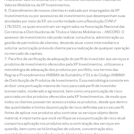
Valores Mobiliários da XP Investimentos.
O atendimento de nossos clientes é realizado por empregados da XP
Investimentos ou por assessores de investimento que desempenham suas
atividades por meio da XP, em conformidade com a Resolução CVM nº
178/2023, os quais encontram-se registrados na Associação Nacional das
Corretoras e Distribuidoras de Títulos e Valores Mobiliários – ANCORD. O
assessor de investimento não pode realizar consultoria, administração ou
gestão de patrimônio de clientes, devendo atuar como intermediário e
solicitar autorização prévia do cliente para a realização de qualquer operação
no mercado de capitais.
Para fins de verificação da adequação do perfil do investidor aos serviços e
produtos de investimento oferecidos pela XP Investimentos, utilizamos a
metodologia de adequação dos produtos por portfólio, nos termos das
Regras e Procedimentos ANBIMA de Suitability nº 01 e do Código ANBIMA
de Distribuição de Produtos de Investimento. Essa metodologia consiste em
atribuir uma pontuação máxima de risco para cada perfil de investidor
(conservador, moderado e agressivo), bem como uma pontuação de risco
para cada um dos produtos oferecidos pela XP Investimentos, de modo que
todos os clientes possam ter acesso a todos os produtos, desde que dentro
das quantidades e limites da pontuação de risco definidas para o seu perfil.
Antes de aplicar nos produtos e/ou contratar os serviços objeto deste
material, é importante que você verifique se a sua pontuação de risco atual
comporta a aplicação nos produtos e/ou a contratação dos serviços em
questão, bem como se há limitações de volume, concentração e/ou