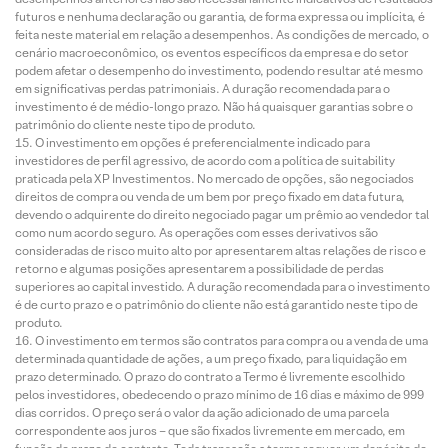
futuros e nenhuma declaração ou garantia, de forma expressa ou implícita, é
feita neste material em relação a desempenhos. As condições de mercado, o
cenário macroeconômico, os eventos específicos da empresa e do setor
podem afetar o desempenho do investimento, podendo resultar até mesmo
em significativas perdas patrimoniais. A duração recomendada para o
investimento é de médio-longo prazo. Não há quaisquer garantias sobre o
patrimônio do cliente neste tipo de produto.
O investimento em opções é preferencialmente indicado para
investidores de perfil agressivo, de acordo com a política de suitability
praticada pela XP Investimentos. No mercado de opções, são negociados
direitos de compra ou venda de um bem por preço fixado em data futura,
devendo o adquirente do direito negociado pagar um prêmio ao vendedor tal
como num acordo seguro. As operações com esses derivativos são
consideradas de risco muito alto por apresentarem altas relações de risco e
retorno e algumas posições apresentarem a possibilidade de perdas
superiores ao capital investido. A duração recomendada para o investimento
é de curto prazo e o patrimônio do cliente não está garantido neste tipo de
produto.
O investimento em termos são contratos para compra ou a venda de uma
determinada quantidade de ações, a um preço fixado, para liquidação em
prazo determinado. O prazo do contrato a Termo é livremente escolhido
pelos investidores, obedecendo o prazo mínimo de 16 dias e máximo de 999
dias corridos. O preço será o valor da ação adicionado de uma parcela
correspondente aos juros – que são fixados livremente em mercado, em