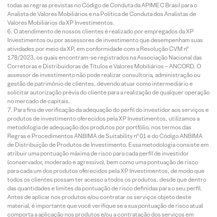
todas as regras previstas no Código de Conduta da APIMEC Brasil para o
Analista de Valores Mobiliários e na Política de Conduta dos Analistas de
Valores Mobiliários da XP Investimentos.
O atendimento de nossos clientes é realizado por empregados da XP
Investimentos ou por assessores de investimento que desempenham suas
atividades por meio da XP, em conformidade com a Resolução CVM nº
178/2023, os quais encontram-se registrados na Associação Nacional das
Corretoras e Distribuidoras de Títulos e Valores Mobiliários – ANCORD. O
assessor de investimento não pode realizar consultoria, administração ou
gestão de patrimônio de clientes, devendo atuar como intermediário e
solicitar autorização prévia do cliente para a realização de qualquer operação
no mercado de capitais.
Para fins de verificação da adequação do perfil do investidor aos serviços e
produtos de investimento oferecidos pela XP Investimentos, utilizamos a
metodologia de adequação dos produtos por portfólio, nos termos das
Regras e Procedimentos ANBIMA de Suitability nº 01 e do Código ANBIMA
de Distribuição de Produtos de Investimento. Essa metodologia consiste em
atribuir uma pontuação máxima de risco para cada perfil de investidor
(conservador, moderado e agressivo), bem como uma pontuação de risco
para cada um dos produtos oferecidos pela XP Investimentos, de modo que
todos os clientes possam ter acesso a todos os produtos, desde que dentro
das quantidades e limites da pontuação de risco definidas para o seu perfil.
Antes de aplicar nos produtos e/ou contratar os serviços objeto deste
material, é importante que você verifique se a sua pontuação de risco atual
comporta a aplicação nos produtos e/ou a contratação dos serviços em