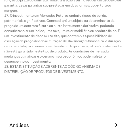
função do prazo do contrato. Toda transação a termo requer um depósito de
garantia. Essas garantias são prestadas em duas formas: cobertura ou
margem.
O investimento em Mercados Futuros embute riscos de perdas
patrimoniais significativos. Commodity é um objeto ou determinante de
preço de um contrato futuro ou outro instrumento derivativo, podendo
consubstanciar um índice, uma taxa, um valor mobiliário ou produto físico. É
um investimento de risco muito alto, que contempla a possibilidade de
oscilação de preço devido à utilização de alavancagem financeira. A duração
recomendada para o investimento é de curto prazo e o patrimônio do cliente
não está garantido neste tipo de produto. As condições de mercado,
mudanças climáticas e o cenário macroeconômico podem afetar o
desempenho do investimento.
ESTA INSTITUIÇÃO É ADERENTE AO CÓDIGO ANBIMA DE
DISTRIBUIÇÃO DE PRODUTOS DE INVESTIMENTO.
Análises