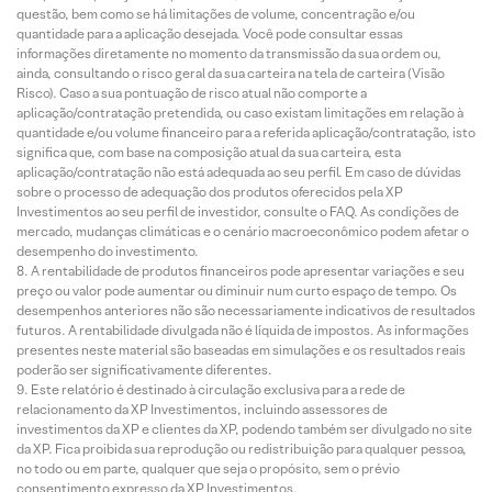
questão, bem como se há limitações de volume, concentração e/ou
quantidade para a aplicação desejada. Você pode consultar essas
informações diretamente no momento da transmissão da sua ordem ou,
ainda, consultando o risco geral da sua carteira na tela de carteira (Visão
Risco). Caso a sua pontuação de risco atual não comporte a
aplicação/contratação pretendida, ou caso existam limitações em relação à
quantidade e/ou volume financeiro para a referida aplicação/contratação, isto
significa que, com base na composição atual da sua carteira, esta
aplicação/contratação não está adequada ao seu perfil. Em caso de dúvidas
sobre o processo de adequação dos produtos oferecidos pela XP
Investimentos ao seu perfil de investidor, consulte o FAQ. As condições de
mercado, mudanças climáticas e o cenário macroeconômico podem afetar o
desempenho do investimento.
A rentabilidade de produtos financeiros pode apresentar variações e seu
preço ou valor pode aumentar ou diminuir num curto espaço de tempo. Os
desempenhos anteriores não são necessariamente indicativos de resultados
futuros. A rentabilidade divulgada não é líquida de impostos. As informações
presentes neste material são baseadas em simulações e os resultados reais
poderão ser significativamente diferentes.
Este relatório é destinado à circulação exclusiva para a rede de
relacionamento da XP Investimentos, incluindo assessores de
investimentos da XP e clientes da XP, podendo também ser divulgado no site
da XP. Fica proibida sua reprodução ou redistribuição para qualquer pessoa,
no todo ou em parte, qualquer que seja o propósito, sem o prévio
consentimento expresso da XP Investimentos.