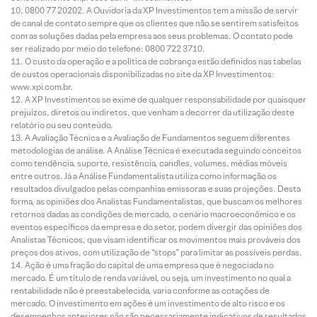
0800 77 20202. A Ouvidoria da XP Investimentos tem a missão de servir
de canal de contato sempre que os clientes que não se sentirem satisfeitos
com as soluções dadas pela empresa aos seus problemas. O contato pode
ser realizado por meio do telefone: 0800 722 3710.
O custo da operação e a política de cobrança estão definidos nas tabelas
de custos operacionais disponibilizadas no site da XP Investimentos:
www.xpi.com.br.
A XP Investimentos se exime de qualquer responsabilidade por quaisquer
prejuízos, diretos ou indiretos, que venham a decorrer da utilização deste
relatório ou seu conteúdo.
A Avaliação Técnica e a Avaliação de Fundamentos seguem diferentes
metodologias de análise. A Análise Técnica é executada seguindo conceitos
como tendência, suporte, resistência, candles, volumes, médias móveis
entre outros. Já a Análise Fundamentalista utiliza como informação os
resultados divulgados pelas companhias emissoras e suas projeções. Desta
forma, as opiniões dos Analistas Fundamentalistas, que buscam os melhores
retornos dadas as condições de mercado, o cenário macroeconômico e os
eventos específicos da empresa e do setor, podem divergir das opiniões dos
Analistas Técnicos, que visam identificar os movimentos mais prováveis dos
preços dos ativos, com utilização de “stops” para limitar as possíveis perdas.
Ação é uma fração do capital de uma empresa que é negociada no
mercado. É um título de renda variável, ou seja, um investimento no qual a
rentabilidade não é preestabelecida, varia conforme as cotações de
mercado. O investimento em ações é um investimento de alto risco e os
desempenhos anteriores não são necessariamente indicativos de resultados