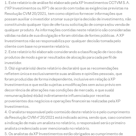
Este relatório de análise foi elaborado pela XP Investimentos CCTVM S.A.
(“XP Investimentos ou XP”) de acordo com todas as exigências previstas na
Resolução CVM 20/2021, tem como objetivo fornecer informações que
possam auxiliar o investidor a tomar sua própria decisão de investimento, não
constituindo qualquer tipo de oferta ou solicitação de compra e/ou venda de
qualquer produto. As informações contidas neste relatório são consideradas
válidas na data de sua divulgação e foram obtidas de fontes públicas. A XP
Investimentos não se responsabiliza por qualquer decisão tomada pelo
cliente com base no presente relatório.
Este relatório foi elaborado considerando a classificação de risco dos
produtos de modo a gerar resultados de alocação para cada perfil de
investidor.
O(s) signatário(s) deste relatório declara(m) que as recomendações
refletem única e exclusivamente suas análises e opiniões pessoais, que
foram produzidas de forma independente, inclusive em relação à XP
Investimentos e que estão sujeitas a modificações sem aviso prévio em
decorrência de alterações nas condições de mercado, e que sua(s)
remuneração(es) é(são) indiretamente influenciada por receitas
provenientes dos negócios e operações financeiras realizadas pela XP
Investimentos.
O analista responsável pelo conteúdo deste relatório e pelo cumprimento
da Resolução CVM nº 20/2021 está indicado acima, sendo que, caso constem
a indicação de mais um analista no relatório, o responsável será o primeiro
analista credenciado a ser mencionado no relatório.
Os analistas da XP Investimentos estão obrigados ao cumprimento de