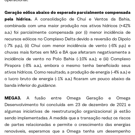
Geração eólica abaixo do esperado parcialmente compensada
pela hídrica.
A consolidação de Chuí e Ventos da Bahia,
combinada com uma maior produção nos ativos hídricos (+42%
a.a.) foi parcialmente compensada por (i) menor incidência de
recursos eólicos no Complexo Delta devido a reversão do Dipolo
(-7% p.p.), (ii) Chuí com menor incidência de vento (-6% p.p.) e
chuvas mais fortes em MG e BA que afetaram negativamente a
incidência de vento no Polo Bahia (-10% a.a.); e (iii) Complexo
Pirapora (-8% a.a.), embora o mesmo tenha beneficiado seus
ativos hídricos. Como resultado, a produção de energia (-4% a.a.) e
o lucro bruto de energia (-1% a.a.) ficaram um pouco abaixo da
banda inferior do
guidance
.
MEGA3.
A fusão entre Omega Geração e Omega
Desenvolvimento foi concluída em 23 de dezembro de 2021 e
algumas iniciativas de reestruturação organizacional já estão
sendo implementadas. A medida que a transação reduz os riscos
de partes relacionadas e permite o crescimento das energias
renováveis, esperamos que a Omega tenha um desempenho