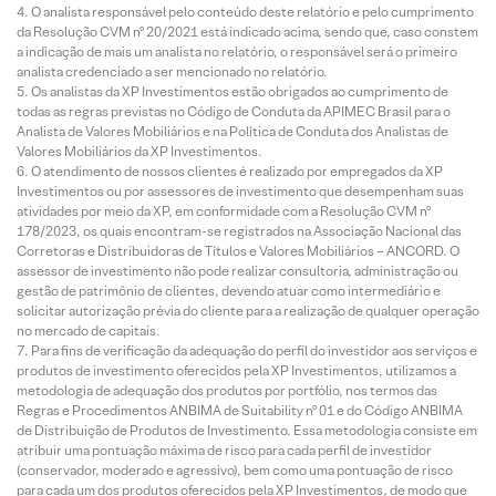
O analista responsável pelo conteúdo deste relatório e pelo cumprimento
da Resolução CVM nº 20/2021 está indicado acima, sendo que, caso constem
a indicação de mais um analista no relatório, o responsável será o primeiro
analista credenciado a ser mencionado no relatório.
Os analistas da XP Investimentos estão obrigados ao cumprimento de
todas as regras previstas no Código de Conduta da APIMEC Brasil para o
Analista de Valores Mobiliários e na Política de Conduta dos Analistas de
Valores Mobiliários da XP Investimentos.
O atendimento de nossos clientes é realizado por empregados da XP
Investimentos ou por assessores de investimento que desempenham suas
atividades por meio da XP, em conformidade com a Resolução CVM nº
178/2023, os quais encontram-se registrados na Associação Nacional das
Corretoras e Distribuidoras de Títulos e Valores Mobiliários – ANCORD. O
assessor de investimento não pode realizar consultoria, administração ou
gestão de patrimônio de clientes, devendo atuar como intermediário e
solicitar autorização prévia do cliente para a realização de qualquer operação
no mercado de capitais.
Para fins de verificação da adequação do perfil do investidor aos serviços e
produtos de investimento oferecidos pela XP Investimentos, utilizamos a
metodologia de adequação dos produtos por portfólio, nos termos das
Regras e Procedimentos ANBIMA de Suitability nº 01 e do Código ANBIMA
de Distribuição de Produtos de Investimento. Essa metodologia consiste em
atribuir uma pontuação máxima de risco para cada perfil de investidor
(conservador, moderado e agressivo), bem como uma pontuação de risco
para cada um dos produtos oferecidos pela XP Investimentos, de modo que