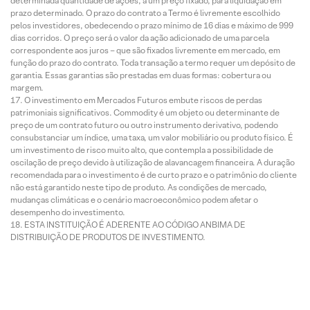
determinada quantidade de ações, a um preço fixado, para liquidação em
prazo determinado. O prazo do contrato a Termo é livremente escolhido
pelos investidores, obedecendo o prazo mínimo de 16 dias e máximo de 999
dias corridos. O preço será o valor da ação adicionado de uma parcela
correspondente aos juros – que são fixados livremente em mercado, em
função do prazo do contrato. Toda transação a termo requer um depósito de
garantia. Essas garantias são prestadas em duas formas: cobertura ou
margem.
O investimento em Mercados Futuros embute riscos de perdas
patrimoniais significativos. Commodity é um objeto ou determinante de
preço de um contrato futuro ou outro instrumento derivativo, podendo
consubstanciar um índice, uma taxa, um valor mobiliário ou produto físico. É
um investimento de risco muito alto, que contempla a possibilidade de
oscilação de preço devido à utilização de alavancagem financeira. A duração
recomendada para o investimento é de curto prazo e o patrimônio do cliente
não está garantido neste tipo de produto. As condições de mercado,
mudanças climáticas e o cenário macroeconômico podem afetar o
desempenho do investimento.
ESTA INSTITUIÇÃO É ADERENTE AO CÓDIGO ANBIMA DE
DISTRIBUIÇÃO DE PRODUTOS DE INVESTIMENTO.