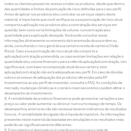
todos os clientes possam ter acesso a todos os produtos, desde que dentro
das quantidades e limites da pontuação de risco definidas para o seu perfil.
Antes de aplicar nos produtos e/ou contratar os serviços objeto deste
material, é importante que você verifique se a sua pontuação de risco atual
comporta a aplicação nos produtos e/ou a contratação dos serviços em
questão, bem como se há limitações de volume, concentração e/ou
quantidade para a aplicação desejada. Você pode consultar essas
informações diretamente no momento da transmissão da sua ordem ou,
ainda, consultando o risco geral da sua carteira na tela de carteira (Visão
Risco). Caso a sua pontuação de risco atual não comporte a
aplicação/contratação pretendida, ou caso existam limitações em relação à
quantidade e/ou volume financeiro para a referida aplicação/contratação, isto
significa que, com base na composição atual da sua carteira, esta
aplicação/contratação não está adequada ao seu perfil. Em caso de dúvidas
sobre o processo de adequação dos produtos oferecidos pela XP
Investimentos ao seu perfil de investidor, consulte o FAQ. As condições de
mercado, mudanças climáticas e o cenário macroeconômico podem afetar o
desempenho do investimento.
A rentabilidade de produtos financeiros pode apresentar variações e seu
preço ou valor pode aumentar ou diminuir num curto espaço de tempo. Os
desempenhos anteriores não são necessariamente indicativos de resultados
futuros. A rentabilidade divulgada não é líquida de impostos. As informações
presentes neste material são baseadas em simulações e os resultados reais
poderão ser significativamente diferentes.
Este relatório é destinado à circulação exclusiva para a rede de