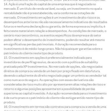
Ação é uma fração do capital de uma empresa que é negociada no
mercado. É um título de renda variável, ou seja, um investimento no qual a
rentabilidade não é preestabelecida, varia conforme as cotações de
mercado. O investimento em ações é um investimento de alto risco e os
desempenhos anteriores não são necessariamente indicativos de resultados
futuros e nenhuma declaração ou garantia, de forma expressa ou implícita, é
feita neste material em relação a desempenhos. As condições de mercado, o
cenário macroeconômico, os eventos específicos da empresa e do setor
podem afetar o desempenho do investimento, podendo resultar até mesmo
em significativas perdas patrimoniais. A duração recomendada para o
investimento é de médio-longo prazo. Não há quaisquer garantias sobre o
patrimônio do cliente neste tipo de produto.
O investimento em opções é preferencialmente indicado para
investidores de perfil agressivo, de acordo com a política de suitability
praticada pela XP Investimentos. No mercado de opções, são negociados
direitos de compra ou venda de um bem por preço fixado em data futura,
devendo o adquirente do direito negociado pagar um prêmio ao vendedor tal
como num acordo seguro. As operações com esses derivativos são
consideradas de risco muito alto por apresentarem altas relações de risco e
retorno e algumas posições apresentarem a possibilidade de perdas
superiores ao capital investido. A duração recomendada para o investimento
é de curto prazo e o patrimônio do cliente não está garantido neste tipo de
produto.
O investimento em termos são contratos para compra ou a venda de uma