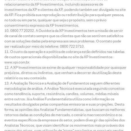
relacionamento da XP Investimentos, incluindo assessores de
investimentos da XP e clientes da XP, podendo também ser divulgado no site
da XP. Fica proibida sua reprodução ou redistribuição para qualquer pessoa,
no todo ou em parte, qualquer que seja o propósito, sem o prévio
consentimento expresso da XP Investimentos.
0800 77 20202. A Ouvidoria da XP Investimentos tem a missão de servir
de canal de contato sempre que os clientes que não se sentirem satisfeitos
com as soluções dadas pela empresa aos seus problemas. O contato pode
ser realizado por meio do telefone: 0800 722 3710.
O custo da operação e a política de cobrança estão definidos nas tabelas
de custos operacionais disponibilizadas no site da XP Investimentos:
www.xpi.com.br.
A XP Investimentos se exime de qualquer responsabilidade por quaisquer
prejuízos, diretos ou indiretos, que venham a decorrer da utilização deste
relatório ou seu conteúdo.
A Avaliação Técnica e a Avaliação de Fundamentos seguem diferentes
metodologias de análise. A Análise Técnica é executada seguindo conceitos
como tendência, suporte, resistência, candles, volumes, médias móveis
entre outros. Já a Análise Fundamentalista utiliza como informação os
resultados divulgados pelas companhias emissoras e suas projeções. Desta
forma, as opiniões dos Analistas Fundamentalistas, que buscam os melhores
retornos dadas as condições de mercado, o cenário macroeconômico e os
eventos específicos da empresa e do setor, podem divergir das opiniões dos
Analistas Técnicos, que visam identificar os movimentos mais prováveis dos
preços dos ativos, com utilização de “stops” para limitar as possíveis perdas.