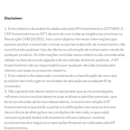
Disclaimer:
Este relatório de análise foi elaborado pela XP Investimentos CCTVM S.A.
(“XP Investimentos ou XP”) de acordo com todas as exigências previstas na
Resolução CVM 20/2021, tem como objetivo fornecer informações que
possam auxiliar o investidor a tomar sua própria decisão de investimento, não
constituindo qualquer tipo de oferta ou solicitação de compra e/ou venda de
qualquer produto. As informações contidas neste relatório são consideradas
válidas na data de sua divulgação e foram obtidas de fontes públicas. A XP
Investimentos não se responsabiliza por qualquer decisão tomada pelo
cliente com base no presente relatório.
Este relatório foi elaborado considerando a classificação de risco dos
produtos de modo a gerar resultados de alocação para cada perfil de
investidor.
O(s) signatário(s) deste relatório declara(m) que as recomendações
refletem única e exclusivamente suas análises e opiniões pessoais, que
foram produzidas de forma independente, inclusive em relação à XP
Investimentos e que estão sujeitas a modificações sem aviso prévio em
decorrência de alterações nas condições de mercado, e que sua(s)
remuneração(es) é(são) indiretamente influenciada por receitas
provenientes dos negócios e operações financeiras realizadas pela XP
Investimentos.