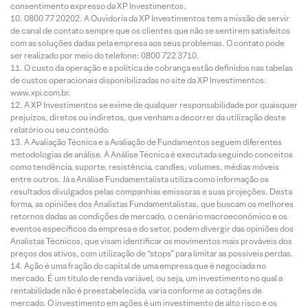
consentimento expresso da XP Investimentos.
0800 77 20202. A Ouvidoria da XP Investimentos tem a missão de servir
de canal de contato sempre que os clientes que não se sentirem satisfeitos
com as soluções dadas pela empresa aos seus problemas. O contato pode
ser realizado por meio do telefone: 0800 722 3710.
O custo da operação e a política de cobrança estão definidos nas tabelas
de custos operacionais disponibilizadas no site da XP Investimentos:
www.xpi.com.br.
A XP Investimentos se exime de qualquer responsabilidade por quaisquer
prejuízos, diretos ou indiretos, que venham a decorrer da utilização deste
relatório ou seu conteúdo.
A Avaliação Técnica e a Avaliação de Fundamentos seguem diferentes
metodologias de análise. A Análise Técnica é executada seguindo conceitos
como tendência, suporte, resistência, candles, volumes, médias móveis
entre outros. Já a Análise Fundamentalista utiliza como informação os
resultados divulgados pelas companhias emissoras e suas projeções. Desta
forma, as opiniões dos Analistas Fundamentalistas, que buscam os melhores
retornos dadas as condições de mercado, o cenário macroeconômico e os
eventos específicos da empresa e do setor, podem divergir das opiniões dos
Analistas Técnicos, que visam identificar os movimentos mais prováveis dos
preços dos ativos, com utilização de “stops” para limitar as possíveis perdas.
Ação é uma fração do capital de uma empresa que é negociada no
mercado. É um título de renda variável, ou seja, um investimento no qual a
rentabilidade não é preestabelecida, varia conforme as cotações de
mercado. O investimento em ações é um investimento de alto risco e os