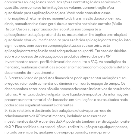
comporta a aplicação nos produtos e/ou a contratação dos serviços em
questão, bem como se há limitações de volume, concentração e/ou
quantidade para a aplicação desejada. Você pode consultar essas
informações diretamente no momento da transmissão da sua ordem ou,
ainda, consultando o risco geral da sua carteira na tela de carteira (Visão
Risco). Caso a sua pontuação de risco atual não comporte a
aplicação/contratação pretendida, ou caso existam limitações em relação à
quantidade e/ou volume financeiro para a referida aplicação/contratação, isto
significa que, com base na composição atual da sua carteira, esta
aplicação/contratação não está adequada ao seu perfil. Em caso de dúvidas
sobre o processo de adequação dos produtos oferecidos pela XP
Investimentos ao seu perfil de investidor, consulte o FAQ. As condições de
mercado, mudanças climáticas e o cenário macroeconômico podem afetar o
desempenho do investimento.
A rentabilidade de produtos financeiros pode apresentar variações e seu
preço ou valor pode aumentar ou diminuir num curto espaço de tempo. Os
desempenhos anteriores não são necessariamente indicativos de resultados
futuros. A rentabilidade divulgada não é líquida de impostos. As informações
presentes neste material são baseadas em simulações e os resultados reais
poderão ser significativamente diferentes.
Este relatório é destinado à circulação exclusiva para a rede de
relacionamento da XP Investimentos, incluindo assessores de
investimentos da XP e clientes da XP, podendo também ser divulgado no site
da XP. Fica proibida sua reprodução ou redistribuição para qualquer pessoa,
no todo ou em parte, qualquer que seja o propósito, sem o prévio