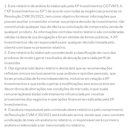
Este relatório de análise foi elaborado pela XP Investimentos CCTVM S.A.
(“XP Investimentos ou XP”) de acordo com todas as exigências previstas na
Resolução CVM 20/2021, tem como objetivo fornecer informações que
possam auxiliar o investidor a tomar sua própria decisão de investimento, não
constituindo qualquer tipo de oferta ou solicitação de compra e/ou venda de
qualquer produto. As informações contidas neste relatório são consideradas
válidas na data de sua divulgação e foram obtidas de fontes públicas. A XP
Investimentos não se responsabiliza por qualquer decisão tomada pelo
cliente com base no presente relatório.
Este relatório foi elaborado considerando a classificação de risco dos
produtos de modo a gerar resultados de alocação para cada perfil de
investidor.
O(s) signatário(s) deste relatório declara(m) que as recomendações
refletem única e exclusivamente suas análises e opiniões pessoais, que
foram produzidas de forma independente, inclusive em relação à XP
Investimentos e que estão sujeitas a modificações sem aviso prévio em
decorrência de alterações nas condições de mercado, e que sua(s)
remuneração(es) é(são) indiretamente influenciada por receitas
provenientes dos negócios e operações financeiras realizadas pela XP
Investimentos.
O analista responsável pelo conteúdo deste relatório e pelo cumprimento
da Resolução CVM nº 20/2021 está indicado acima, sendo que, caso constem
a indicação de mais um analista no relatório, o responsável será o primeiro
analista credenciado a ser mencionado no relatório.