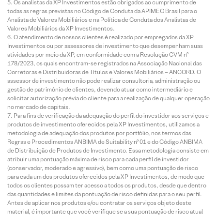
Os analistas da XP Investimentos estão obrigados ao cumprimento de
todas as regras previstas no Código de Conduta da APIMEC Brasil para o
Analista de Valores Mobiliários e na Política de Conduta dos Analistas de
Valores Mobiliários da XP Investimentos.
O atendimento de nossos clientes é realizado por empregados da XP
Investimentos ou por assessores de investimento que desempenham suas
atividades por meio da XP, em conformidade com a Resolução CVM nº
178/2023, os quais encontram-se registrados na Associação Nacional das
Corretoras e Distribuidoras de Títulos e Valores Mobiliários – ANCORD. O
assessor de investimento não pode realizar consultoria, administração ou
gestão de patrimônio de clientes, devendo atuar como intermediário e
solicitar autorização prévia do cliente para a realização de qualquer operação
no mercado de capitais.
Para fins de verificação da adequação do perfil do investidor aos serviços e
produtos de investimento oferecidos pela XP Investimentos, utilizamos a
metodologia de adequação dos produtos por portfólio, nos termos das
Regras e Procedimentos ANBIMA de Suitability nº 01 e do Código ANBIMA
de Distribuição de Produtos de Investimento. Essa metodologia consiste em
atribuir uma pontuação máxima de risco para cada perfil de investidor
(conservador, moderado e agressivo), bem como uma pontuação de risco
para cada um dos produtos oferecidos pela XP Investimentos, de modo que
todos os clientes possam ter acesso a todos os produtos, desde que dentro
das quantidades e limites da pontuação de risco definidas para o seu perfil.
Antes de aplicar nos produtos e/ou contratar os serviços objeto deste
material, é importante que você verifique se a sua pontuação de risco atual