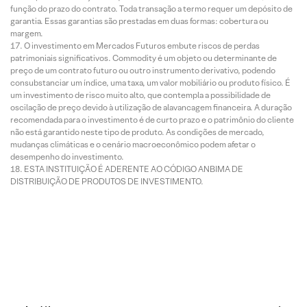
função do prazo do contrato. Toda transação a termo requer um depósito de
garantia. Essas garantias são prestadas em duas formas: cobertura ou
margem.
O investimento em Mercados Futuros embute riscos de perdas
patrimoniais significativos. Commodity é um objeto ou determinante de
preço de um contrato futuro ou outro instrumento derivativo, podendo
consubstanciar um índice, uma taxa, um valor mobiliário ou produto físico. É
um investimento de risco muito alto, que contempla a possibilidade de
oscilação de preço devido à utilização de alavancagem financeira. A duração
recomendada para o investimento é de curto prazo e o patrimônio do cliente
não está garantido neste tipo de produto. As condições de mercado,
mudanças climáticas e o cenário macroeconômico podem afetar o
desempenho do investimento.
ESTA INSTITUIÇÃO É ADERENTE AO CÓDIGO ANBIMA DE
DISTRIBUIÇÃO DE PRODUTOS DE INVESTIMENTO.