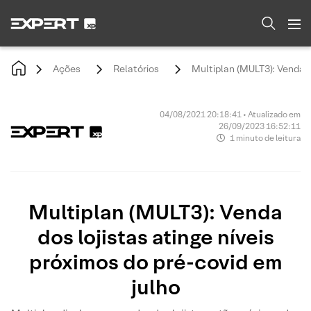
Ações
Relatórios
Multiplan (MULT3): Venda do
04/08/2021 20:18:41 • Atualizado em
26/09/2023 16:52:11
1 minuto de leitura
Multiplan (MULT3): Venda
dos lojistas atinge níveis
próximos do pré-covid em
julho