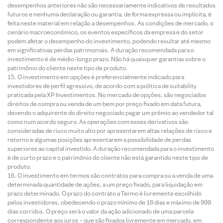
desempenhos anteriores não são necessariamente indicativos de resultados
futuros e nenhuma declaração ou garantia, de forma expressa ou implícita, é
feita neste material em relação a desempenhos. As condições de mercado, o
cenário macroeconômico, os eventos específicos da empresa e do setor
podem afetar o desempenho do investimento, podendo resultar até mesmo
em significativas perdas patrimoniais. A duração recomendada para o
investimento é de médio-longo prazo. Não há quaisquer garantias sobre o
patrimônio do cliente neste tipo de produto.
O investimento em opções é preferencialmente indicado para
investidores de perfil agressivo, de acordo com a política de suitability
praticada pela XP Investimentos. No mercado de opções, são negociados
direitos de compra ou venda de um bem por preço fixado em data futura,
devendo o adquirente do direito negociado pagar um prêmio ao vendedor tal
como num acordo seguro. As operações com esses derivativos são
consideradas de risco muito alto por apresentarem altas relações de risco e
retorno e algumas posições apresentarem a possibilidade de perdas
superiores ao capital investido. A duração recomendada para o investimento
é de curto prazo e o patrimônio do cliente não está garantido neste tipo de
produto.
O investimento em termos são contratos para compra ou a venda de uma
determinada quantidade de ações, a um preço fixado, para liquidação em
prazo determinado. O prazo do contrato a Termo é livremente escolhido
pelos investidores, obedecendo o prazo mínimo de 16 dias e máximo de 999
dias corridos. O preço será o valor da ação adicionado de uma parcela
correspondente aos juros – que são fixados livremente em mercado, em