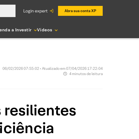
login expert
Abra sua conta XP
enda a Investir
Vídeos
06/02/2026 07:55:02 • Atualizado em 07/04/2026 17:22:04
4 minutos de leitura
resilientes
iciência