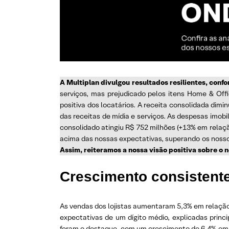
A Multiplan divulgou resultados resilientes, conf
serviços, mas prejudicado pelos itens Home & Offi
positiva dos locatários. A receita consolidada dim
das receitas de mídia e serviços. As despesas imob
consolidado atingiu R$ 752 milhões (+13% em relaçã
acima das nossas expectativas, superando os nosso
Assim, reiteramos a nossa visão positiva sobre o 
Crescimento consistente
As vendas dos lojistas aumentaram 5,3% em relaçã
expectativas de um dígito médio, explicadas prin
foram o destaque, com um crescimento de 6,4% em re