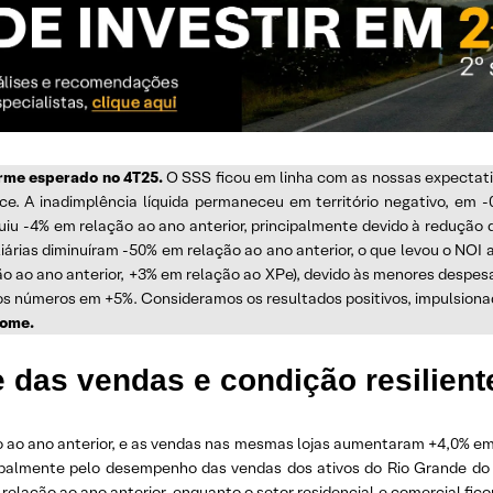
orme esperado no 4T25.
O SSS ficou em linha com as nossas expectati
ce. A inadimplência líquida permaneceu em território negativo, em 
inuiu -4% em relação ao ano anterior, principalmente devido à redução 
iliárias diminuíram -50% em relação ao ano anterior, o que levou o NOI
o ao ano anterior, +3% em relação ao XPe), devido às menores despes
s números em +5%. Consideramos os resultados positivos, impulsionad
nome.
 das vendas e condição resiliente
o ao ano anterior, e as vendas nas mesmas lojas aumentaram +4,0% em
cipalmente pelo desempenho das vendas dos ativos do Rio Grande do S
lação ao ano anterior, enquanto o setor residencial e comercial ficou