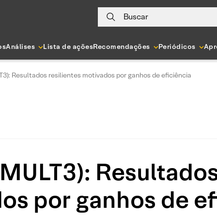
Buscar
os
Análises
Lista de ações
Recomendações
Periódicos
Apr
3): Resultados resilientes motivados por ganhos de eficiência
(MULT3): Resultados 
os por ganhos de ef