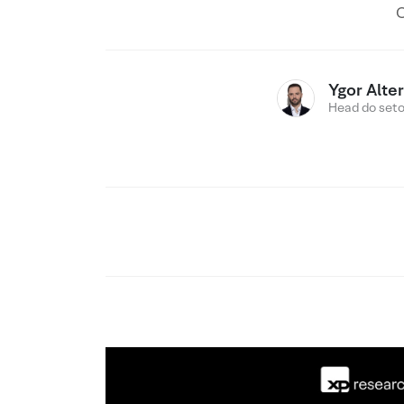
C
Ygor Alte
Head do setor