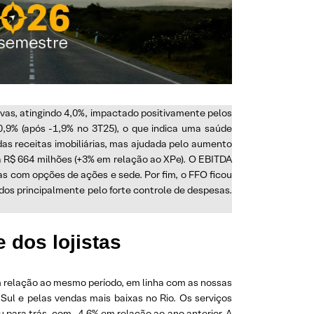
vas, atingindo 4,0%, impactado positivamente pelos
-0,9% (após -1,9% no 3T25), o que indica uma saúde
das receitas imobiliárias, mas ajudada pelo aumento
 a R$ 664 milhões (+3% em relação ao XPe). O EBITDA
as com opções de ações e sede. Por fim, o FFO ficou
os principalmente pelo forte controle de despesas.
 dos lojistas
 relação ao mesmo período, em linha com as nossas
ul e pelas vendas mais baixas no Rio. Os serviços
 para trás, com -4,6% em relação ao ano anterior. A