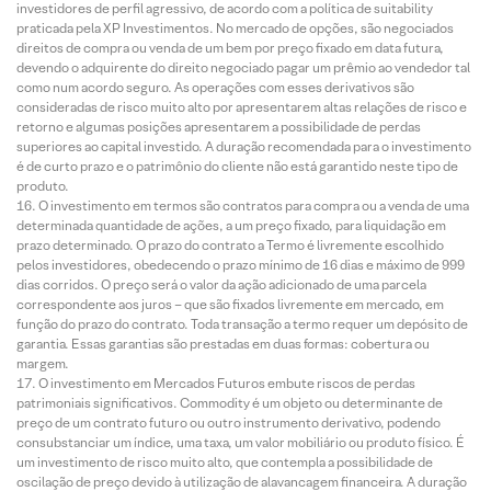
investidores de perfil agressivo, de acordo com a política de suitability
praticada pela XP Investimentos. No mercado de opções, são negociados
direitos de compra ou venda de um bem por preço fixado em data futura,
devendo o adquirente do direito negociado pagar um prêmio ao vendedor tal
como num acordo seguro. As operações com esses derivativos são
consideradas de risco muito alto por apresentarem altas relações de risco e
retorno e algumas posições apresentarem a possibilidade de perdas
superiores ao capital investido. A duração recomendada para o investimento
é de curto prazo e o patrimônio do cliente não está garantido neste tipo de
produto.
O investimento em termos são contratos para compra ou a venda de uma
determinada quantidade de ações, a um preço fixado, para liquidação em
prazo determinado. O prazo do contrato a Termo é livremente escolhido
pelos investidores, obedecendo o prazo mínimo de 16 dias e máximo de 999
dias corridos. O preço será o valor da ação adicionado de uma parcela
correspondente aos juros – que são fixados livremente em mercado, em
função do prazo do contrato. Toda transação a termo requer um depósito de
garantia. Essas garantias são prestadas em duas formas: cobertura ou
margem.
O investimento em Mercados Futuros embute riscos de perdas
patrimoniais significativos. Commodity é um objeto ou determinante de
preço de um contrato futuro ou outro instrumento derivativo, podendo
consubstanciar um índice, uma taxa, um valor mobiliário ou produto físico. É
um investimento de risco muito alto, que contempla a possibilidade de
oscilação de preço devido à utilização de alavancagem financeira. A duração