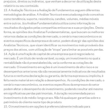
prejuízos, diretos ou indiretos, que venham a decorrer da utilização deste
relatório ou seu conteúdo.
A Avaliação Técnica e a Avaliação de Fundamentos seguem diferentes
metodologias de análise. A Análise Técnica é executada seguindo conceitos
como tendência, suporte, resistência, candles, volumes, médias móveis
entre outros. Já a Análise Fundamentalista utiliza como informação os
resultados divulgados pelas companhias emissoras e suas projeções. Desta
forma, as opiniões dos Analistas Fundamentalistas, que buscam os melhores
retornos dadas as condições de mercado, o cenário macroeconômico e os
eventos específicos da empresa e do setor, podem divergir das opiniões dos
Analistas Técnicos, que visam identificar os movimentos mais prováveis dos
preços dos ativos, com utilização de “stops” para limitar as possíveis perdas.
Ação é uma fração do capital de uma empresa que é negociada no
mercado. É um título de renda variável, ou seja, um investimento no qual a
rentabilidade não é preestabelecida, varia conforme as cotações de
mercado. O investimento em ações é um investimento de alto risco e os
desempenhos anteriores não são necessariamente indicativos de resultados
futuros e nenhuma declaração ou garantia, de forma expressa ou implícita, é
feita neste material em relação a desempenhos. As condições de mercado, o
cenário macroeconômico, os eventos específicos da empresa e do setor
podem afetar o desempenho do investimento, podendo resultar até mesmo
em significativas perdas patrimoniais. A duração recomendada para o
investimento é de médio-longo prazo. Não há quaisquer garantias sobre o
patrimônio do cliente neste tipo de produto.
O investimento em opções é preferencialmente indicado para