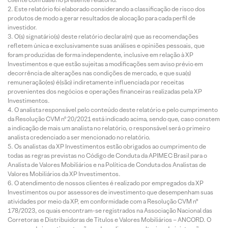
Este relatório foi elaborado considerando a classificação de risco dos
produtos de modo a gerar resultados de alocação para cada perfil de
investidor.
O(s) signatário(s) deste relatório declara(m) que as recomendações
refletem única e exclusivamente suas análises e opiniões pessoais, que
foram produzidas de forma independente, inclusive em relação à XP
Investimentos e que estão sujeitas a modificações sem aviso prévio em
decorrência de alterações nas condições de mercado, e que sua(s)
remuneração(es) é(são) indiretamente influenciada por receitas
provenientes dos negócios e operações financeiras realizadas pela XP
Investimentos.
O analista responsável pelo conteúdo deste relatório e pelo cumprimento
da Resolução CVM nº 20/2021 está indicado acima, sendo que, caso constem
a indicação de mais um analista no relatório, o responsável será o primeiro
analista credenciado a ser mencionado no relatório.
Os analistas da XP Investimentos estão obrigados ao cumprimento de
todas as regras previstas no Código de Conduta da APIMEC Brasil para o
Analista de Valores Mobiliários e na Política de Conduta dos Analistas de
Valores Mobiliários da XP Investimentos.
O atendimento de nossos clientes é realizado por empregados da XP
Investimentos ou por assessores de investimento que desempenham suas
atividades por meio da XP, em conformidade com a Resolução CVM nº
178/2023, os quais encontram-se registrados na Associação Nacional das
Corretoras e Distribuidoras de Títulos e Valores Mobiliários – ANCORD. O