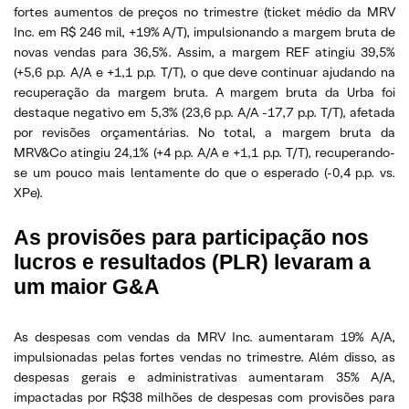
fortes aumentos de preços no trimestre (ticket médio da MRV
Inc. em R$ 246 mil, +19% A/T), impulsionando a margem bruta de
novas vendas para 36,5%. Assim, a margem REF atingiu 39,5%
(+5,6 p.p. A/A e +1,1 p.p. T/T), o que deve continuar ajudando na
recuperação da margem bruta. A margem bruta da Urba foi
destaque negativo em 5,3% (23,6 p.p. A/A -17,7 p.p. T/T), afetada
por revisões orçamentárias. No total, a margem bruta da
MRV&Co atingiu 24,1% (+4 p.p. A/A e +1,1 p.p. T/T), recuperando-
se um pouco mais lentamente do que o esperado (-0,4 p.p. vs.
XPe).
As provisões para participação nos
lucros e resultados (PLR) levaram a
um maior G&A
As despesas com vendas da MRV Inc. aumentaram 19% A/A,
impulsionadas pelas fortes vendas no trimestre. Além disso, as
despesas gerais e administrativas aumentaram 35% A/A,
impactadas por R$38 milhões de despesas com provisões para