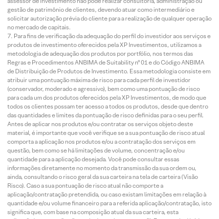
assessor de investimento não pode realizar consultoria, administração ou
gestão de patrimônio de clientes, devendo atuar como intermediário e
solicitar autorização prévia do cliente para a realização de qualquer operação
no mercado de capitais.
Para fins de verificação da adequação do perfil do investidor aos serviços e
produtos de investimento oferecidos pela XP Investimentos, utilizamos a
metodologia de adequação dos produtos por portfólio, nos termos das
Regras e Procedimentos ANBIMA de Suitability nº 01 e do Código ANBIMA
de Distribuição de Produtos de Investimento. Essa metodologia consiste em
atribuir uma pontuação máxima de risco para cada perfil de investidor
(conservador, moderado e agressivo), bem como uma pontuação de risco
para cada um dos produtos oferecidos pela XP Investimentos, de modo que
todos os clientes possam ter acesso a todos os produtos, desde que dentro
das quantidades e limites da pontuação de risco definidas para o seu perfil.
Antes de aplicar nos produtos e/ou contratar os serviços objeto deste
material, é importante que você verifique se a sua pontuação de risco atual
comporta a aplicação nos produtos e/ou a contratação dos serviços em
questão, bem como se há limitações de volume, concentração e/ou
quantidade para a aplicação desejada. Você pode consultar essas
informações diretamente no momento da transmissão da sua ordem ou,
ainda, consultando o risco geral da sua carteira na tela de carteira (Visão
Risco). Caso a sua pontuação de risco atual não comporte a
aplicação/contratação pretendida, ou caso existam limitações em relação à
quantidade e/ou volume financeiro para a referida aplicação/contratação, isto
significa que, com base na composição atual da sua carteira, esta