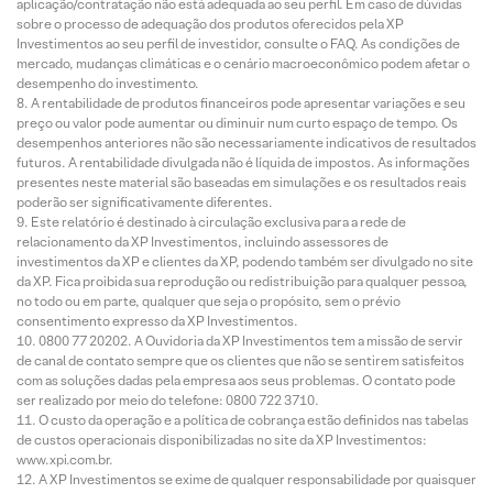
aplicação/contratação não está adequada ao seu perfil. Em caso de dúvidas
sobre o processo de adequação dos produtos oferecidos pela XP
Investimentos ao seu perfil de investidor, consulte o FAQ. As condições de
mercado, mudanças climáticas e o cenário macroeconômico podem afetar o
desempenho do investimento.
A rentabilidade de produtos financeiros pode apresentar variações e seu
preço ou valor pode aumentar ou diminuir num curto espaço de tempo. Os
desempenhos anteriores não são necessariamente indicativos de resultados
futuros. A rentabilidade divulgada não é líquida de impostos. As informações
presentes neste material são baseadas em simulações e os resultados reais
poderão ser significativamente diferentes.
Este relatório é destinado à circulação exclusiva para a rede de
relacionamento da XP Investimentos, incluindo assessores de
investimentos da XP e clientes da XP, podendo também ser divulgado no site
da XP. Fica proibida sua reprodução ou redistribuição para qualquer pessoa,
no todo ou em parte, qualquer que seja o propósito, sem o prévio
consentimento expresso da XP Investimentos.
0800 77 20202. A Ouvidoria da XP Investimentos tem a missão de servir
de canal de contato sempre que os clientes que não se sentirem satisfeitos
com as soluções dadas pela empresa aos seus problemas. O contato pode
ser realizado por meio do telefone: 0800 722 3710.
O custo da operação e a política de cobrança estão definidos nas tabelas
de custos operacionais disponibilizadas no site da XP Investimentos:
www.xpi.com.br.
A XP Investimentos se exime de qualquer responsabilidade por quaisquer