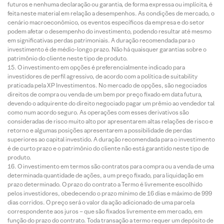
futuros e nenhuma declaração ou garantia, de forma expressa ou implícita, é
feita neste material em relação a desempenhos. As condições de mercado, o
cenário macroeconômico, os eventos específicos da empresa e do setor
podem afetar o desempenho do investimento, podendo resultar até mesmo
em significativas perdas patrimoniais. A duração recomendada para o
investimento é de médio-longo prazo. Não há quaisquer garantias sobre o
patrimônio do cliente neste tipo de produto.
O investimento em opções é preferencialmente indicado para
investidores de perfil agressivo, de acordo com a política de suitability
praticada pela XP Investimentos. No mercado de opções, são negociados
direitos de compra ou venda de um bem por preço fixado em data futura,
devendo o adquirente do direito negociado pagar um prêmio ao vendedor tal
como num acordo seguro. As operações com esses derivativos são
consideradas de risco muito alto por apresentarem altas relações de risco e
retorno e algumas posições apresentarem a possibilidade de perdas
superiores ao capital investido. A duração recomendada para o investimento
é de curto prazo e o patrimônio do cliente não está garantido neste tipo de
produto.
O investimento em termos são contratos para compra ou a venda de uma
determinada quantidade de ações, a um preço fixado, para liquidação em
prazo determinado. O prazo do contrato a Termo é livremente escolhido
pelos investidores, obedecendo o prazo mínimo de 16 dias e máximo de 999
dias corridos. O preço será o valor da ação adicionado de uma parcela
correspondente aos juros – que são fixados livremente em mercado, em
função do prazo do contrato. Toda transação a termo requer um depósito de