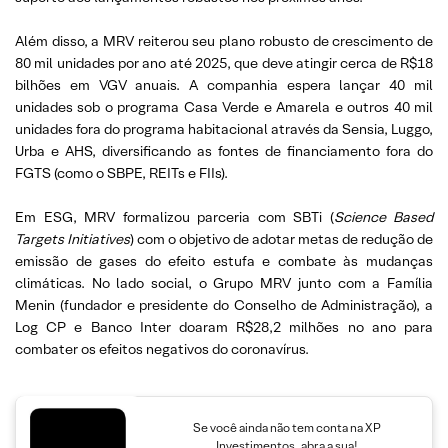
Além disso, a MRV reiterou seu plano robusto de crescimento de
80 mil unidades por ano até 2025, que deve atingir cerca de R$18
bilhões em VGV anuais. A companhia espera lançar 40 mil
unidades sob o programa Casa Verde e Amarela e outros 40 mil
unidades fora do programa habitacional através da Sensia, Luggo,
Urba e AHS, diversificando as fontes de financiamento fora do
FGTS (como o SBPE, REITs e FIIs).
Em ESG, MRV formalizou parceria com SBTi (
Science Based
Targets Initiatives
) com o objetivo de adotar metas de redução de
emissão de gases do efeito estufa e combate às mudanças
climáticas. No lado social, o Grupo MRV junto com a Família
Menin (fundador e presidente do Conselho de Administração), a
Log CP e Banco Inter doaram R$28,2 milhões no ano para
combater os efeitos negativos do coronavírus.
Se você ainda não tem conta na XP
Investimentos, abra a sua!