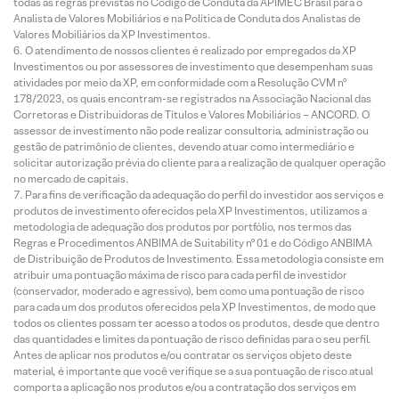
todas as regras previstas no Código de Conduta da APIMEC Brasil para o
Analista de Valores Mobiliários e na Política de Conduta dos Analistas de
Valores Mobiliários da XP Investimentos.
O atendimento de nossos clientes é realizado por empregados da XP
Investimentos ou por assessores de investimento que desempenham suas
atividades por meio da XP, em conformidade com a Resolução CVM nº
178/2023, os quais encontram-se registrados na Associação Nacional das
Corretoras e Distribuidoras de Títulos e Valores Mobiliários – ANCORD. O
assessor de investimento não pode realizar consultoria, administração ou
gestão de patrimônio de clientes, devendo atuar como intermediário e
solicitar autorização prévia do cliente para a realização de qualquer operação
no mercado de capitais.
Para fins de verificação da adequação do perfil do investidor aos serviços e
produtos de investimento oferecidos pela XP Investimentos, utilizamos a
metodologia de adequação dos produtos por portfólio, nos termos das
Regras e Procedimentos ANBIMA de Suitability nº 01 e do Código ANBIMA
de Distribuição de Produtos de Investimento. Essa metodologia consiste em
atribuir uma pontuação máxima de risco para cada perfil de investidor
(conservador, moderado e agressivo), bem como uma pontuação de risco
para cada um dos produtos oferecidos pela XP Investimentos, de modo que
todos os clientes possam ter acesso a todos os produtos, desde que dentro
das quantidades e limites da pontuação de risco definidas para o seu perfil.
Antes de aplicar nos produtos e/ou contratar os serviços objeto deste
material, é importante que você verifique se a sua pontuação de risco atual
comporta a aplicação nos produtos e/ou a contratação dos serviços em