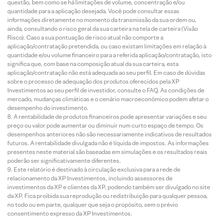
questão, bem como se há limitações de volume, concentração e/ou
quantidade para a aplicação desejada. Você pode consultar essas
informações diretamente no momento da transmissão da sua ordem ou,
ainda, consultando o risco geral da sua carteira na tela de carteira (Visão
Risco). Caso a sua pontuação de risco atual não comporte a
aplicação/contratação pretendida, ou caso existam limitações em relação à
quantidade e/ou volume financeiro para a referida aplicação/contratação, isto
significa que, com base na composição atual da sua carteira, esta
aplicação/contratação não está adequada ao seu perfil. Em caso de dúvidas
sobre o processo de adequação dos produtos oferecidos pela XP
Investimentos ao seu perfil de investidor, consulte o FAQ. As condições de
mercado, mudanças climáticas e o cenário macroeconômico podem afetar o
desempenho do investimento.
A rentabilidade de produtos financeiros pode apresentar variações e seu
preço ou valor pode aumentar ou diminuir num curto espaço de tempo. Os
desempenhos anteriores não são necessariamente indicativos de resultados
futuros. A rentabilidade divulgada não é líquida de impostos. As informações
presentes neste material são baseadas em simulações e os resultados reais
poderão ser significativamente diferentes.
Este relatório é destinado à circulação exclusiva para a rede de
relacionamento da XP Investimentos, incluindo assessores de
investimentos da XP e clientes da XP, podendo também ser divulgado no site
da XP. Fica proibida sua reprodução ou redistribuição para qualquer pessoa,
no todo ou em parte, qualquer que seja o propósito, sem o prévio
consentimento expresso da XP Investimentos.