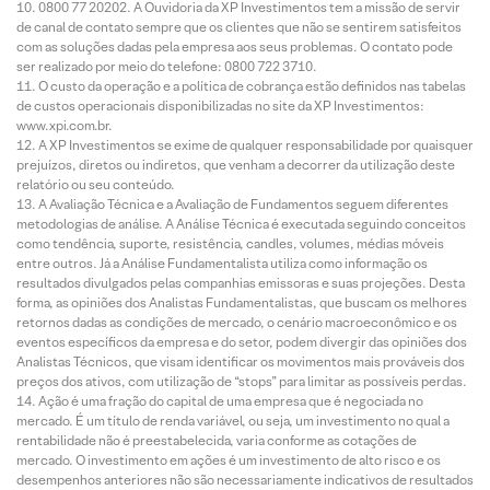
0800 77 20202. A Ouvidoria da XP Investimentos tem a missão de servir
de canal de contato sempre que os clientes que não se sentirem satisfeitos
com as soluções dadas pela empresa aos seus problemas. O contato pode
ser realizado por meio do telefone: 0800 722 3710.
O custo da operação e a política de cobrança estão definidos nas tabelas
de custos operacionais disponibilizadas no site da XP Investimentos:
www.xpi.com.br.
A XP Investimentos se exime de qualquer responsabilidade por quaisquer
prejuízos, diretos ou indiretos, que venham a decorrer da utilização deste
relatório ou seu conteúdo.
A Avaliação Técnica e a Avaliação de Fundamentos seguem diferentes
metodologias de análise. A Análise Técnica é executada seguindo conceitos
como tendência, suporte, resistência, candles, volumes, médias móveis
entre outros. Já a Análise Fundamentalista utiliza como informação os
resultados divulgados pelas companhias emissoras e suas projeções. Desta
forma, as opiniões dos Analistas Fundamentalistas, que buscam os melhores
retornos dadas as condições de mercado, o cenário macroeconômico e os
eventos específicos da empresa e do setor, podem divergir das opiniões dos
Analistas Técnicos, que visam identificar os movimentos mais prováveis dos
preços dos ativos, com utilização de “stops” para limitar as possíveis perdas.
Ação é uma fração do capital de uma empresa que é negociada no
mercado. É um título de renda variável, ou seja, um investimento no qual a
rentabilidade não é preestabelecida, varia conforme as cotações de
mercado. O investimento em ações é um investimento de alto risco e os
desempenhos anteriores não são necessariamente indicativos de resultados