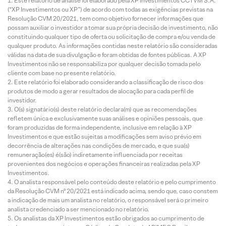
Este relatório de análise foi elaborado pela XP Investimentos CCTVM S.A.
(“XP Investimentos ou XP”) de acordo com todas as exigências previstas na
Resolução CVM 20/2021, tem como objetivo fornecer informações que
possam auxiliar o investidor a tomar sua própria decisão de investimento, não
constituindo qualquer tipo de oferta ou solicitação de compra e/ou venda de
qualquer produto. As informações contidas neste relatório são consideradas
válidas na data de sua divulgação e foram obtidas de fontes públicas. A XP
Investimentos não se responsabiliza por qualquer decisão tomada pelo
cliente com base no presente relatório.
Este relatório foi elaborado considerando a classificação de risco dos
produtos de modo a gerar resultados de alocação para cada perfil de
investidor.
O(s) signatário(s) deste relatório declara(m) que as recomendações
refletem única e exclusivamente suas análises e opiniões pessoais, que
foram produzidas de forma independente, inclusive em relação à XP
Investimentos e que estão sujeitas a modificações sem aviso prévio em
decorrência de alterações nas condições de mercado, e que sua(s)
remuneração(es) é(são) indiretamente influenciada por receitas
provenientes dos negócios e operações financeiras realizadas pela XP
Investimentos.
O analista responsável pelo conteúdo deste relatório e pelo cumprimento
da Resolução CVM nº 20/2021 está indicado acima, sendo que, caso constem
a indicação de mais um analista no relatório, o responsável será o primeiro
analista credenciado a ser mencionado no relatório.
Os analistas da XP Investimentos estão obrigados ao cumprimento de