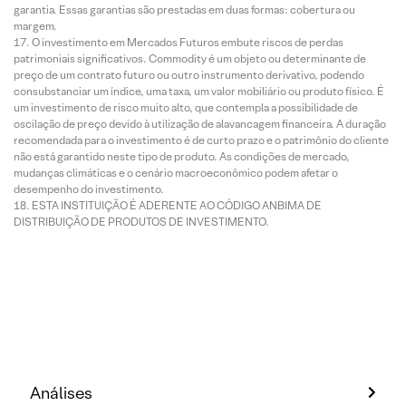
garantia. Essas garantias são prestadas em duas formas: cobertura ou
margem.
O investimento em Mercados Futuros embute riscos de perdas
patrimoniais significativos. Commodity é um objeto ou determinante de
preço de um contrato futuro ou outro instrumento derivativo, podendo
consubstanciar um índice, uma taxa, um valor mobiliário ou produto físico. É
um investimento de risco muito alto, que contempla a possibilidade de
oscilação de preço devido à utilização de alavancagem financeira. A duração
recomendada para o investimento é de curto prazo e o patrimônio do cliente
não está garantido neste tipo de produto. As condições de mercado,
mudanças climáticas e o cenário macroeconômico podem afetar o
desempenho do investimento.
ESTA INSTITUIÇÃO É ADERENTE AO CÓDIGO ANBIMA DE
DISTRIBUIÇÃO DE PRODUTOS DE INVESTIMENTO.
Análises