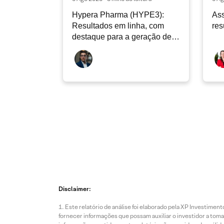
Hypera Pharma (HYPE3):
Ass
Resultados em linha, com
res
destaque para a geração de
caixa
Disclaimer:
Este relatório de análise foi elaborado pela XP Investim
fornecer informações que possam auxiliar o investidor a toma