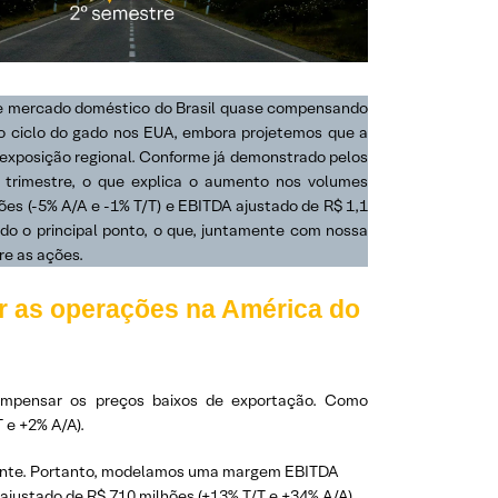
rte mercado doméstico do Brasil quase compensando
do ciclo do gado nos EUA, embora projetemos que a
a exposição regional. Conforme já demonstrado pelos
trimestre, o que explica o aumento nos volumes
hões (-5% A/A e -1% T/T) e EBITDA ajustado de R$ 1,1
do o principal ponto, o que, juntamente com nossa
re as ações.
r as operações na América do
ompensar os preços baixos de exportação. Como
 e +2% A/A).
mente. Portanto, modelamos uma margem EBITDA
ajustado de R$ 710 milhões (+13% T/T e +34% A/A).