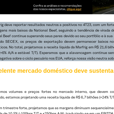
rig deve reportar resultados neutros a positivos no 4T23, com um fo
gens mais baixas da National Beef, seguindo a tendência de virada 
al Beef continue superando seus pares devido ao seu portfólio e à su
do SECEX, os preços de exportação devem permanecer baixos no 
cos. No total, projetamos a receita líquida da Marfrig em R$ 21,6 bil
 (+6% A/A e estável T/T). Esperamos que a alavancagem continue sen
egativa sobre o ciclo pecuário nos EUA, reforça nossa visão neutra sob
elente mercado doméstico deve sustenta
amos volumes e preços fortes no mercado interno, que devem c
do, estamos projetando uma receita líquida de R$ 6,7 bilhões (+24% T/T
m trimestre forte, projetamos que as margens diminuam sequencial
da de 10,5% (-100bps T/T e +250bps A/A), traduzindo-se em um EBITDA 