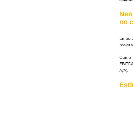
Nen
no c
Embora
projet
Como r
EBITDA
A/A).
Est