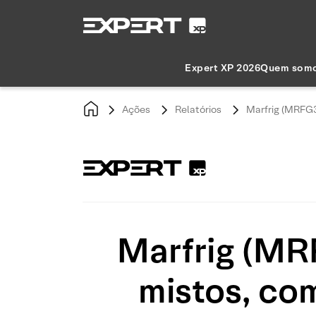
Expert XP 2026
Quem som
Ações
Relatórios
Marfrig (MRFG3)
Marfrig (MRF
mistos, co