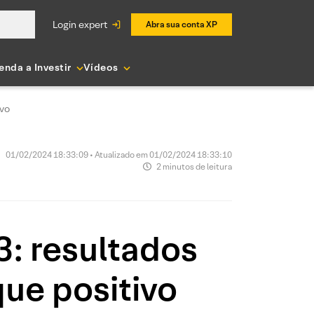
login expert
Abra sua conta XP
enda a Investir
Vídeos
ivo
01/02/2024 18:33:09 • Atualizado em 01/02/2024 18:33:10
2 minutos de leitura
3: resultados
ue positivo