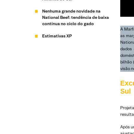
Nenhuma grande novidade na
National Beef: tendência de baixa
contínua no ciclo do gado
A Marf
as mar
Estimativas XP
Nation
dados 
domésti
bilhão
visão n
Exc
Sul
Projet
resulta
Após u
ajusta