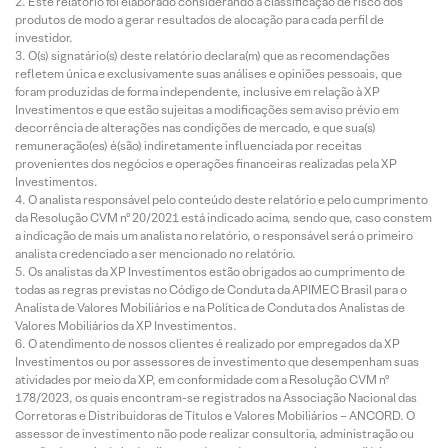
Este relatório foi elaborado considerando a classificação de risco dos
produtos de modo a gerar resultados de alocação para cada perfil de
investidor.
O(s) signatário(s) deste relatório declara(m) que as recomendações
refletem única e exclusivamente suas análises e opiniões pessoais, que
foram produzidas de forma independente, inclusive em relação à XP
Investimentos e que estão sujeitas a modificações sem aviso prévio em
decorrência de alterações nas condições de mercado, e que sua(s)
remuneração(es) é(são) indiretamente influenciada por receitas
provenientes dos negócios e operações financeiras realizadas pela XP
Investimentos.
O analista responsável pelo conteúdo deste relatório e pelo cumprimento
da Resolução CVM nº 20/2021 está indicado acima, sendo que, caso constem
a indicação de mais um analista no relatório, o responsável será o primeiro
analista credenciado a ser mencionado no relatório.
Os analistas da XP Investimentos estão obrigados ao cumprimento de
todas as regras previstas no Código de Conduta da APIMEC Brasil para o
Analista de Valores Mobiliários e na Política de Conduta dos Analistas de
Valores Mobiliários da XP Investimentos.
O atendimento de nossos clientes é realizado por empregados da XP
Investimentos ou por assessores de investimento que desempenham suas
atividades por meio da XP, em conformidade com a Resolução CVM nº
178/2023, os quais encontram-se registrados na Associação Nacional das
Corretoras e Distribuidoras de Títulos e Valores Mobiliários – ANCORD. O
assessor de investimento não pode realizar consultoria, administração ou