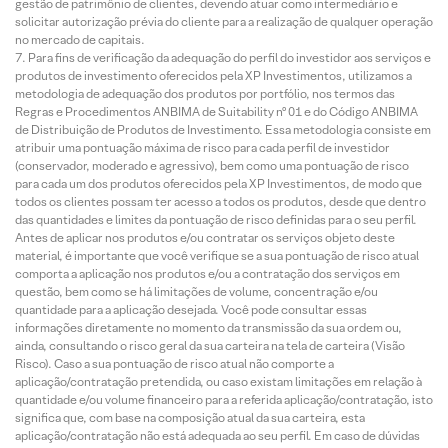
gestão de patrimônio de clientes, devendo atuar como intermediário e
solicitar autorização prévia do cliente para a realização de qualquer operação
no mercado de capitais.
Para fins de verificação da adequação do perfil do investidor aos serviços e
produtos de investimento oferecidos pela XP Investimentos, utilizamos a
metodologia de adequação dos produtos por portfólio, nos termos das
Regras e Procedimentos ANBIMA de Suitability nº 01 e do Código ANBIMA
de Distribuição de Produtos de Investimento. Essa metodologia consiste em
atribuir uma pontuação máxima de risco para cada perfil de investidor
(conservador, moderado e agressivo), bem como uma pontuação de risco
para cada um dos produtos oferecidos pela XP Investimentos, de modo que
todos os clientes possam ter acesso a todos os produtos, desde que dentro
das quantidades e limites da pontuação de risco definidas para o seu perfil.
Antes de aplicar nos produtos e/ou contratar os serviços objeto deste
material, é importante que você verifique se a sua pontuação de risco atual
comporta a aplicação nos produtos e/ou a contratação dos serviços em
questão, bem como se há limitações de volume, concentração e/ou
quantidade para a aplicação desejada. Você pode consultar essas
informações diretamente no momento da transmissão da sua ordem ou,
ainda, consultando o risco geral da sua carteira na tela de carteira (Visão
Risco). Caso a sua pontuação de risco atual não comporte a
aplicação/contratação pretendida, ou caso existam limitações em relação à
quantidade e/ou volume financeiro para a referida aplicação/contratação, isto
significa que, com base na composição atual da sua carteira, esta
aplicação/contratação não está adequada ao seu perfil. Em caso de dúvidas