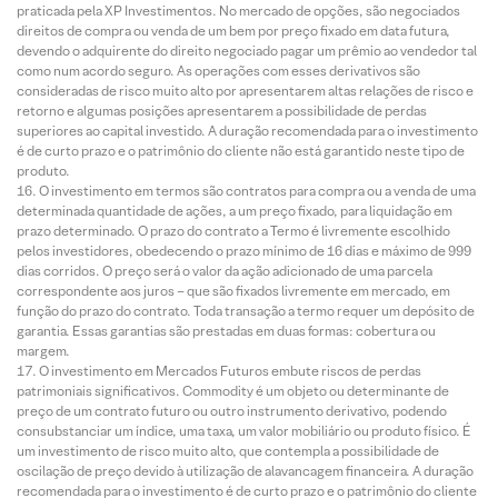
praticada pela XP Investimentos. No mercado de opções, são negociados
direitos de compra ou venda de um bem por preço fixado em data futura,
devendo o adquirente do direito negociado pagar um prêmio ao vendedor tal
como num acordo seguro. As operações com esses derivativos são
consideradas de risco muito alto por apresentarem altas relações de risco e
retorno e algumas posições apresentarem a possibilidade de perdas
superiores ao capital investido. A duração recomendada para o investimento
é de curto prazo e o patrimônio do cliente não está garantido neste tipo de
produto.
O investimento em termos são contratos para compra ou a venda de uma
determinada quantidade de ações, a um preço fixado, para liquidação em
prazo determinado. O prazo do contrato a Termo é livremente escolhido
pelos investidores, obedecendo o prazo mínimo de 16 dias e máximo de 999
dias corridos. O preço será o valor da ação adicionado de uma parcela
correspondente aos juros – que são fixados livremente em mercado, em
função do prazo do contrato. Toda transação a termo requer um depósito de
garantia. Essas garantias são prestadas em duas formas: cobertura ou
margem.
O investimento em Mercados Futuros embute riscos de perdas
patrimoniais significativos. Commodity é um objeto ou determinante de
preço de um contrato futuro ou outro instrumento derivativo, podendo
consubstanciar um índice, uma taxa, um valor mobiliário ou produto físico. É
um investimento de risco muito alto, que contempla a possibilidade de
oscilação de preço devido à utilização de alavancagem financeira. A duração
recomendada para o investimento é de curto prazo e o patrimônio do cliente