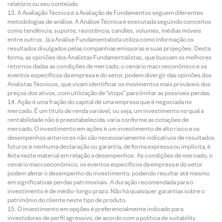
relatório ou seu conteúdo.
A Avaliação Técnica e a Avaliação de Fundamentos seguem diferentes
metodologias de análise. A Análise Técnica é executada seguindo conceitos
como tendência, suporte, resistência, candles, volumes, médias móveis
entre outros. Já a Análise Fundamentalista utiliza como informação os
resultados divulgados pelas companhias emissoras e suas projeções. Desta
forma, as opiniões dos Analistas Fundamentalistas, que buscam os melhores
retornos dadas as condições de mercado, o cenário macroeconômico e os
eventos específicos da empresa e do setor, podem divergir das opiniões dos
Analistas Técnicos, que visam identificar os movimentos mais prováveis dos
preços dos ativos, com utilização de “stops” para limitar as possíveis perdas.
Ação é uma fração do capital de uma empresa que é negociada no
mercado. É um título de renda variável, ou seja, um investimento no qual a
rentabilidade não é preestabelecida, varia conforme as cotações de
mercado. O investimento em ações é um investimento de alto risco e os
desempenhos anteriores não são necessariamente indicativos de resultados
futuros e nenhuma declaração ou garantia, de forma expressa ou implícita, é
feita neste material em relação a desempenhos. As condições de mercado, o
cenário macroeconômico, os eventos específicos da empresa e do setor
podem afetar o desempenho do investimento, podendo resultar até mesmo
em significativas perdas patrimoniais. A duração recomendada para o
investimento é de médio-longo prazo. Não há quaisquer garantias sobre o
patrimônio do cliente neste tipo de produto.
O investimento em opções é preferencialmente indicado para
investidores de perfil agressivo, de acordo com a política de suitability